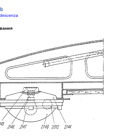
lb
ndescenza
вания