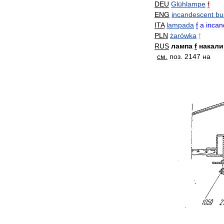
DEU
Glühlampe
f
ENG
incandescent
bu
ITA
lampada
f
a
inca
PLN
żarówka
f
RUS
лампа
f
накали
см
.
поз
.
2147
на