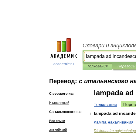
Словари и энциклоп
academic.ru
Толкования
Переводы
Перевод:
с итальянского на
lampada ad
С русского на:
Итальянский
Толкование
Перев
С итальянского на:
lampada
ad
incande
1
Все языки
лампа
накаливания
Английский
Dictionnaire
polytechniq