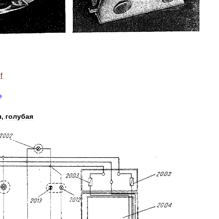
f
e
я
,
голубая