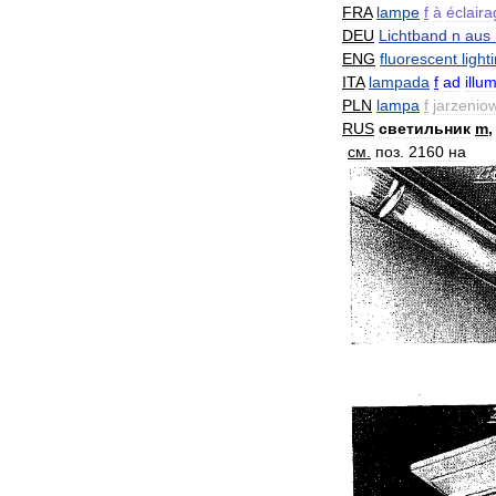
FRA
lampe
f
à
éclair
DEU
Lichtband
n
aus
ENG
fluorescent
light
ITA
lampada
f
ad
illu
PLN
lampa
f
jarzenio
RUS
светильник
m
см
.
поз
.
2160
на