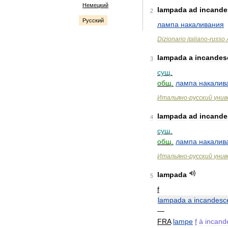
Немецкий
lampada
ad
incande
2
Русский
лампа
накаливания
Dizionario
italiano
-
russo
lampada
a
incandes
3
сущ
.
общ
.
лампа
накалив
Итальяно
-
русский
унив
lampada
ad
incande
4
сущ
.
общ
.
лампа
накалив
Итальяно
-
русский
унив
lampada
5
f
lampada
a
incandesc
—
FRA
lampe
f
à
incand