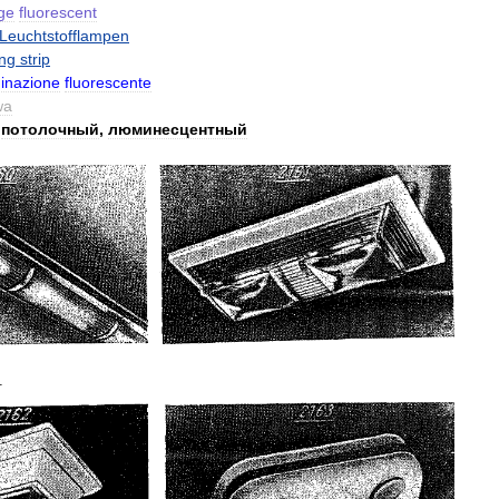
age
fluorescent
Leuchtstofflampen
ing
strip
minazione
fluorescente
wa
,
потолочный
,
люминесцентный