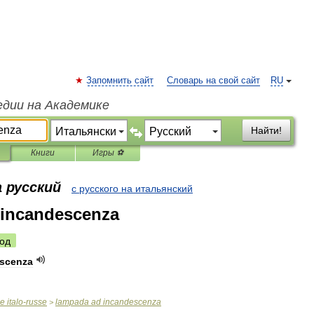
Запомнить сайт
Словарь на свой сайт
RU
едии на Академике
Найти!
Книги
Игры ⚽
 русский
с русского на итальянский
 incandescenza
од
scenza
ue
italo
-
russe
lampada
ad
incandescenza
>