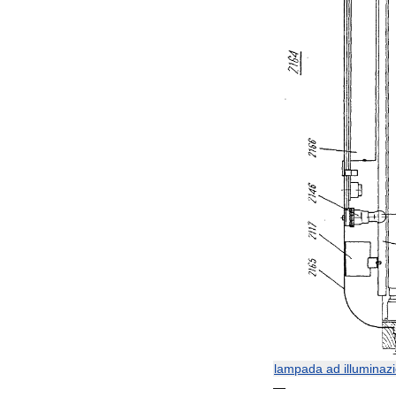
lampada
ad
illuminaz
—