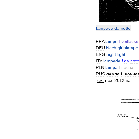
lampada
da
notte
—
FRA
lampe
f
veilleuse
DEU
Nachtglühlampe
ENG
night
light
ITA
lampada
f
da
nott
PLN
lampa
f
nocna
RUS
лампа
f
,
ночна
см
.
поз
.
2012
на