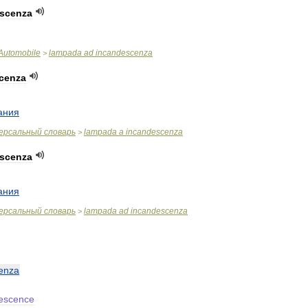
scenza
Automobile
lampada
ad
incandescenza
>
cenza
ания
ерсальный
словарь
lampada
a
incandescenza
>
scenza
ания
ерсальный
словарь
lampada
ad
incandescenza
>
enza
escence