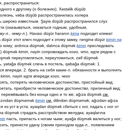
я
,
распространиться:
одного
к
другому
(
о
болезнях
).
Xəstəlik
düşüb
олезнь
,
vəba
düşüb
распространилась
холера
ь
широко
известным
.
Şayiə
düşüb
распространился
слух
ти
(
оказываться
,
оказаться
годным
,
удобным
,
му
-
л
.,
чему
-
л
.
).
Havası
düşür
haranın
kimə
подходит
климат
a
düşür
этот
ключ
подходит
к
этому
замку
,
rənginə
düşür
kimin
nə
о
кому
;
ardınca
düşmək
,
dalınca
düşmək
kimin
преследовать
a
)
düşmək
kimin
,
nəyin
сопровождать
кого
,
что
,
идти
рядом
с
üşmək
переутомляться
,
переутомиться
,
zəif
düşmək
ь
,
yatağa
düşmək
слечь
в
постель
,
qabağa
düşmək:
1
.
ся
впереди
;
2
.
брать
на
себя
какие
-
л
.
обязанности
и
выполнять
kimin
,
nəyin
идти
впереди
кого
,
чего
рять
,
потерять
человеческое
достоинство
,
пристойный
вид
;
ретать
,
приобрести
человеческое
достоинство
,
приличный
вид
;
пережёвывать
без
конца
одно
и
то
же
;
ağıza
düşmək
см
.
zından
düşməmək
kimin
см
.
dilindən
düşməmək
;
ağızdan
-
ağıza
ся
из
уст
в
уста
;
ayaqdan
düşmək
сбиться
с
ног
,
падать
с
ног
от
na
düşmək
страдать
расстройством
желудка
;
ayaqlarına
min
пасть
,
припасть
к
ногам
чьим
;
ayağa
düşmək
валиться
у
ног
;
сить
,
принести
удачу
(
своим
приходом
куда
-
л
.,
появлением