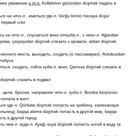
нее
уважение
и
т
.
п
.
Kollektivin
gözündən
düşmək
падать
в
ься
на
что
-
л
.
,
иметься
где
-
л
.
Vurğu
birinci
hecaya
düşür
первый
слог
сь
за
что
-
л
.
,
спускаться
вниз
откуда
-
л
.,
с
чего
-
л
.
Ağacdan
ерева
,
çarpayıdan
düşmək
слезать
с
кровати
,
atdan
düşmək
ленного
места
,
выходить
,
сходить
(
о
пассажирах
).
Avtobusdan
тобуса
иться
,
сходить
,
сойти
куда
-
л
.
вниз
.
Qanova
düşmək
слезать
в
düşmək
слазить
в
подвал
:
л
.
цели
,
бросая
,
направляя
что
-
л
.
куда
-
л
.
Bomba
körpünün
попала
в
мост
ься
где
-
л
.
Qürbətə
düşmək
попасть
на
чужбину
,
xəstəxanaya
ольницу
,
başqa
aləmə
düşmək
попасть
в
другой
мир
,
başqa
сть
в
другой
город
ить
чем
-
л
.
куда
-
л
.
Ayağı
suya
düşmək
попасть
ногой
в
воду
(
в