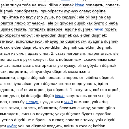
üşsün
типун
тебе
на
язык
;
dilinə
düşmək
kimin
попадать
,
попасть
düşmək
приобретать
,
приобрести
дурную
славу
;
döşünə
,
прийтись
по
вкусу
(
по
душе
,
по
сердцу
);
elə
bil
başına
daş
новится
плохо
от
чего
-
л
.
;
elə
bil
göydən
düşüb
как
будто
с
неба
düşmək
терять
,
потерять
доверие
;
eşqinə
düşmək
nəyin
гореть
риобрести
что
-
л
.
;
əl
-
ayaqdan
düşmək
см
.
əldən
düşmək
;
етиться
,
всполошиться
;
əl
-
ayağına
düşmək
см
.
ayağına
düşmək
;
ək
см
.
əldən
düşmək
;
əldən
-
dildən
düşmək
см
.
əldən
düşmək
;
иться
из
сил
,
падать
с
ног
;
2
.
стать
негодным
,
истрепаться
;
ələ
попасться
в
руки
кому
-
л
.,
быть
пойманным
,
схваченным
кем
-
ачать
испытывать
материальную
нужду
;
əlinə
göydən
düşmək
сти
,
встретить
;
əlimyandıya
düşmək
оказаться
в
ложении
;
əngələ
düşmək
попасть
в
переплет
;
zibilinə
düşmək
за
кого
;
iynə
atsan
yerə
düşməz
иголке
негде
упасть
;
işdən
одность
,
выйти
из
строя
;
işə
düşmək:
1
.
вступить
,
войти
в
строй
;
тное
дело
;
işi
dolaşığa
düşüb
kimin
запуталось
дело
чье
;
işi
ело
,
просьбу
к
кому
,
нуждаться
в
чьей
помощи
;
yalı
artıq
,
зазнаться
,
наглеть
,
обнаглеть
;
беситься
с
жиру
;
yaman
günə
выглядеть
,
сильно
похудеть
;
yaxşı
düşməz
будет
неудобно
,
;
yerinə
düşdü
не
в
бровь
,
а
в
глаз
;
попало
в
точку
;
yolu
düşdü
ути
куда
;
yoluna
düşmək
входить
,
войти
в
колею
;
kefdən