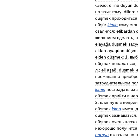
чьего
;
dilinə
düyün
d
на
язык
кому
;
dillərə
düşmək
приходиться
düşür
kimin
кому
ста
свалился
;
etibardan
желанием
сделать
,
п
əlayağa
düşmək
засу
əldən
-
ayaqdan
düşm
əldən
düşmək:
1
.
выб
düşmək
попадаться
,
л
.;
əli
aşağı
düşmək
н
неожиданно
приобре
затруднительном
по
kimin
пострадать
из
-
düşmək
прийти
в
нег
2
.
влипнуть
в
неприя
düşmək
kimə
иметь
д
düşmək
зазнаваться
düşmək
очень
плохо
нехорошо
получится
haraya
оказался
по
п