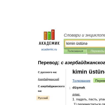
Словари и энциклоп
academic.ru
Толкования
Переводы
Перевод:
с азербайджанског
kimin üstün
С русского на:
Азербайджанский
Толкование
Перев
С азербайджанского
düşmək
1
на:
глаг
.
Русский
1
.
падать
,
пасть
,
упа
1
)
переместиться
с