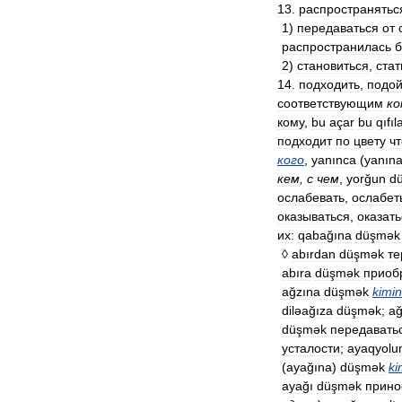
13
.
распространятьс
1
)
передаваться
от
распространилась
б
2
)
становиться
,
стат
14
.
подходить
,
подой
соответствующим
ко
кому
,
bu
açar
bu
qıfıl
подходит
по
цвету
чт
кого
,
yanınca
(
yanın
кем
,
с
чем
,
yorğun
d
ослабевать
,
ослабет
оказываться
,
оказать
их:
qabağına
düşmək
◊
abırdan
düşmək
те
abıra
düşmək
приоб
ağzına
düşmək
kimin
diləağıza
düşmək
;
ağ
düşmək
передавать
усталости
;
ayaqyolu
(
ayağına
)
düşmək
ki
ayağı
düşmək
прино