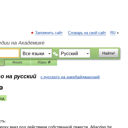
Запомнить сайт
Словарь на свой сайт
RU
едии на Академике
Найти!
Книги
Игры ⚽
о на русский
с русского на азербайджанский
ə
од
сть:
верху
вниз
под
действием
собственной
тяжести
.
Ağacdan
bir