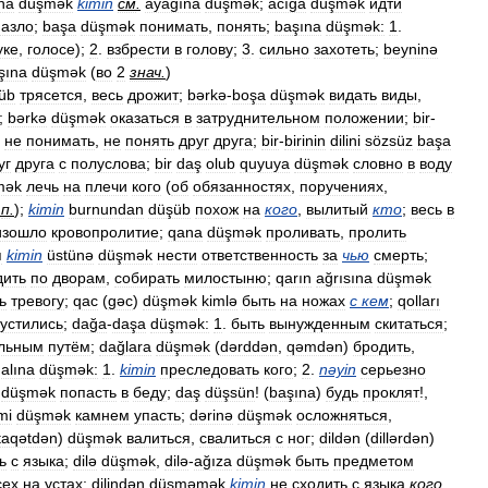
ına
düşmək
kimin
см
.
ayağına
düşmək
;
acığa
düşmək
идти
назло
;
başa
düşmək
понимать
,
понять
;
başına
düşmək:
1
.
уке
,
голосе
);
2
.
взбрести
в
голову
;
3
.
сильно
захотеть
;
beyninə
şına
düşmək
(
во
2
знач
.
)
üb
трясется
,
весь
дрожит
;
bərkə
-
boşa
düşmək
видать
виды
,
;
bərkə
düşmək
оказаться
в
затруднительном
положении
;
bir
-
не
понимать
,
не
понять
друг
друга
;
bir
-
birinin
dilini
sözsüz
başa
уг
друга
с
полуслова
;
bir
daş
olub
quyuya
düşmək
словно
в
воду
mək
лечь
на
плечи
кого
(
об
обязанностях
,
поручениях
,
.
п
.
);
kimin
burnundan
düşüb
похож
на
кого
,
вылитый
кто
;
весь
в
изошло
кровопролитие
;
qana
düşmək
проливать
,
пролить
ı
kimin
üstünə
düşmək
нести
ответственность
за
чью
смерть
;
дить
по
дворам
,
собирать
милостыню
;
qarın
ağrısına
düşmək
ь
тревогу
;
qac
(
gəc
)
düşmək
kimlə
быть
на
ножах
с
кем
;
qolları
устились
;
dağa
-
daşa
düşmək:
1
.
быть
вынужденным
скитаться
;
льным
путём
;
dağlara
düşmək
(
dərddən
,
qəmdən
)
бродить
,
alına
düşmək:
1
.
kimin
преследовать
кого
;
2
.
nəyin
серьезно
düşmək
попасть
в
беду
;
daş
düşsün
! (
başına
)
будь
проклят
!,
mi
düşmək
камнем
упасть
;
dərinə
düşmək
осложняться
,
taqətdən
)
düşmək
валиться
,
свалиться
с
ног
;
dildən
(
dillərdən
)
ь
с
языка
;
dilə
düşmək
,
dilə
-
ağıza
düşmək
быть
предметом
сех
на
устах
;
dilindən
düşməmək
kimin
не
сходить
с
языка
кого
,