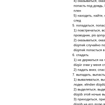
4
)
оказываться
,
ока
попасть
под
дождь
,
плен
5
)
находить
,
найти
,
след
5
.
попадаться
,
попас
1
)
повстречаться
,
в
проводник
,
pis
qonş
2
)
оказываться
,
ока
düşmək
случайно
по
düşmək
попасться
в
6
.
спадать:
1
)
не
держаться
на
düşür
очки
у
меня
с
2
)
падать
вниз
;
спас
7
.
выпадать
,
выпасть
1
)
вываливаться
,
вы
лодки
,
əlindən
düşd
2
)
выделяться
,
выде
düşüb
этой
ночью
в
3
)
приходиться
,
при
düşüb
на
его
долю