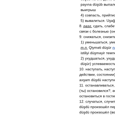
payına
düşüb
выпал
выигрыш
4
)
совпасть
,
прийти
5
)
вывалиться
.
Uşağ
8
.
разг
.
сдать
,
слабе
связи
с
болезнью
(
о
9
.
снижаться
,
снизит
1
)
уменьшаться
,
ум
т
.
п
.
Qiyməti
düşür
n
istiliyi
düşməyir
темп
2
)
ухудшаться
,
ухуд
düşür
)
успеваемост
10
.
наступать
,
насту
действии
,
состоянии
axşam
düşdü
наступ
11
.
останавливаться
(
ты
)
остановился
?,
ə
остановиться
в
гост
12
.
случаться
,
случи
düşdü
произошёл
пе
düşdü
произошёл
(
в