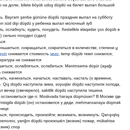
о
на
долю
,
biletə
böyük
uduş
düşdü
на
билет
выпал
большой
сь
.
Bayram
şənbə
gününə
düşdü
праздник
выпал
на
субботу
ın
süd
dişi
düşdü
у
ребенка
выпал
молочный
зуб
ть
,
ослабнуть
;
худеть
,
похудеть
.
Xəstəliklə
əlaqədar
çox
düşüb
в
н
)
сильно
похудел
(
сдал
)
ься:
еньшиться
;
сокращаться
,
сократиться
в
количестве
,
степени
и
əyin
снижается
стоимость
чего
,
temp
düşüb
темп
снизился
;
ература
не
снижается
шиться
;
ослабляться
,
ослабиться
.
Mənimsəmə
düşür
(
aşağı
ь
снижается
пить
,
начинаться
,
начаться
,
наставать
,
настать
(
о
времени
,
).
Qış
düşdü
наступила
зима
,
soyuqlar
düşdü
наступили
холода
,
ил
вечер
(
свечерело
),
sakitlik
düşdü
наступила
тишина
,
остановиться
где
-
л
.
Moskvada
haraya
düşmüsən
?
В
Москве
где
misigilə
düşüb
(
он
)
остановился
у
дяди
,
mehmanxanaya
düşmək
инице
ться
,
происходить
,
произойти
;
возникать
,
возникнуть
.
Qarışıqlıq
реполох
,
yanğın
düşdü
произошёл
(
возник
)
пожар
,
mübahisə
озник
)
спор