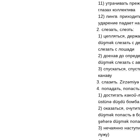
11
)
утрачивать
преж
глазах
коллектива
12
)
лингв
.
приходит
ударение
падает
на
2
.
слезать
,
слезть:
1
)
цепляться
,
держа
düşmək
слезать
с
д
слезать
с
лошади
2
)
доехав
до
опреде
düşmək
слезать
с
ав
3
)
спускаться
,
спуст
канаву
3
.
слазить
.
Zirzəmiyə
4
.
попадать
,
попасть
1
)
достигать
какой
-
üstünə
düşdü
бомба
2
)
оказаться
,
очутит
düşmək
попасть
в
б
şəhərə
düşmək
попа
3
)
нечаянно
наступ
лужу
)