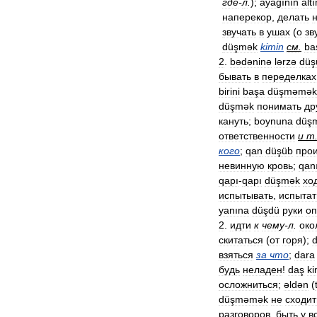
где
-
л
.
);
ayağının
alt
наперекор
,
делать
звучать
в
ушах
(
о
зв
düşmək
kimin
см
.
ba
2
.
bədəninə
lərzə
düş
бывать
в
переделках
birini
başa
düşməmək
düşmək
понимать
др
кануть
;
boynuna
düş
ответственности
и
т
кого
;
qan
düşüb
про
невинную
кровь
;
qan
qapı
-
qapı
düşmək
хо
испытывать
,
испытат
yanına
düşdü
руки
оп
2
.
идти
к
чему
-
л
.
око
скитаться
(
от
горя
);
d
взяться
за
что
;
dara
будь
неладен
!
daş
ki
осложниться
;
əldən
(
düşməmək
не
сходит
разговоров
,
быть
у
в