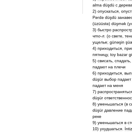
alma
düşdü
с
дерев
2
)
опускаться
,
опуст
Pərdə
düşdü
занаве
(
üzüüstə
)
düşmək
(
y
3
)
быстро
распрост
что
-
л
.
(
о
свете
,
тен
ущелье
;
günəşin
şüa
4
)
приходиться
,
при
пятницу
,
toy
bazar
g
5
)
свисать
,
спадать
падают
на
плечи
6
)
приходиться
,
вып
düşür
выбор
падает
падает
на
меня
7
)
распространятьс
düşür
ответственнос
8
)
уменьшаться
(
в
с
düşür
давление
пад
реке
9
)
уменьшаться
в
с
10
)
ухудшаться
.
İnt