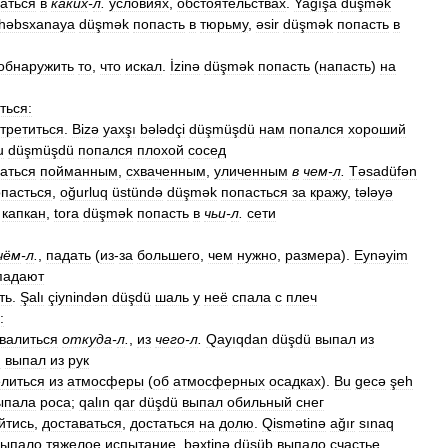
заться
в
каких
-
л
.
условиях
,
обстоятельствах
.
Yağışa
düşmək
həbsxanaya
düşmək
попасть
в
тюрьму
,
əsir
düşmək
попасть
в
обнаружить
то
,
что
искал
.
İzinə
düşmək
попасть
(
напасть
)
на
ться:
стретиться
.
Bizə
yaxşı
bələdçi
düşmüşdü
нам
попался
хороший
u
düşmüşdü
попался
плохой
сосед
заться
пойманным
,
схваченным
,
уличенным
в
чем
-
л
.
Təsadüfən
пасться
,
oğurluq
üstündə
düşmək
попасться
за
кражу
,
tələyə
капкан
,
tora
düşmək
попасть
в
чьи
-
л
.
сети
чём
-
л
.
,
падать
(
из
-
за
большего
,
чем
нужно
,
размера
).
Eynəyim
падают
ть
.
Şalı
çiynindən
düşdü
шаль
у
неё
спала
с
плеч
:
валиться
откуда
-
л
.
,
из
чего
-
л
.
Qayıqdan
düşdü
выпал
из
ü
выпал
из
рук
литься
из
атмосферы
(
об
атмосферных
осадках
).
Bu
gecə
şeh
ыпала
роса
;
qalın
qar
düşdü
выпал
обильный
снег
йтись
,
доставаться
,
достаться
на
долю
.
Qismətinə
ağır
sınaq
выпало
тяжелое
испытание
,
bəxtinə
düşüb
выпало
счастье
,