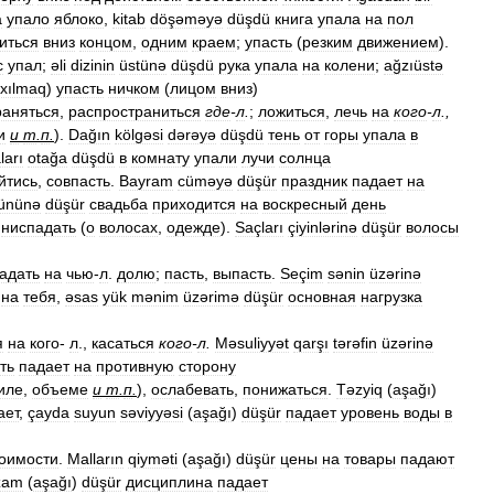
а
упало
яблоко
,
kitab
döşəməyə
düşdü
книга
упала
на
пол
иться
вниз
концом
,
одним
краем
;
упасть
(
резким
движением
).
с
упал
;
əli
dizinin
üstünə
düşdü
рука
упала
на
колени
;
ağzıüstə
ıxılmaq
)
упасть
ничком
(
лицом
вниз
)
раняться
,
распространиться
где
-
л
.
;
ложиться
,
лечь
на
кого
-
л
.,
и
и
т
.
п
.
).
Dağın
kölgəsi
dərəyə
düşdü
тень
от
горы
упала
в
ları
otağa
düşdü
в
комнату
упали
лучи
солнца
йтись
,
совпасть
.
Bayram
cüməyə
düşür
праздник
падает
на
ününə
düşür
свадьба
приходится
на
воскресный
день
,
ниспадать
(
о
волосах
,
одежде
).
Saçları
çiyinlərinə
düşür
волосы
адать
на
чью
-
л
.
долю
;
пасть
,
выпасть
.
Seçim
sənin
üzərinə
на
тебя
,
əsas
yük
mənim
üzərimə
düşür
основная
нагрузка
я
на
кого
-
л
.,
касаться
кого
-
л
.
Məsuliyyət
qarşı
tərəfin
üzərinə
ть
падает
на
противную
сторону
иле
,
объеме
и
т
.
п
.
),
ослабевать
,
понижаться
.
Təzyiq
(
aşağı
)
ает
,
çayda
suyun
səviyyəsi
(
aşağı
)
düşür
падает
уровень
воды
в
тоимости
.
Malların
qiyməti
(
aşağı
)
düşür
цены
на
товары
падают
izam
(
aşağı
)
düşür
дисциплина
падает