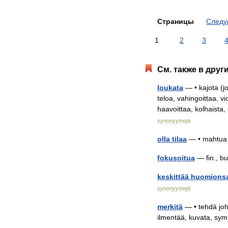
Страницы
След
1
2
3
См
.
также
в
друг
loukata
— •
kajota
(
j
teloa
,
vahingoittaa
,
vi
haavoittaa
,
kolhaista
,
synonyymejä
olla
tilaa
— •
mahtua
fokusoitua
—
fin
.,
bu
keskittää
huomions
synonyymejä
merkitä
— •
tehdä
jo
ilmentää
,
kuvata
,
sym