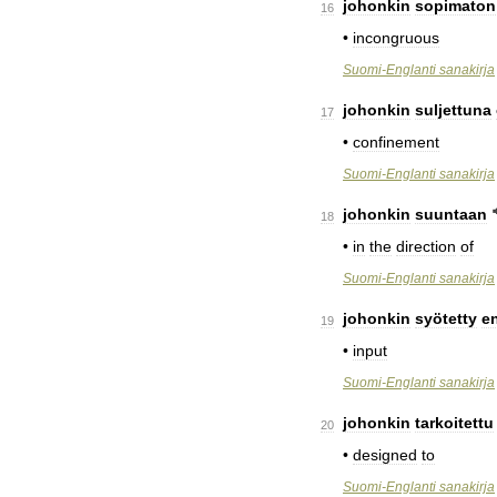
johonkin
sopimaton
16
•
incongruous
Suomi
-
Englanti
sanakirja
johonkin
suljettuna
17
•
confinement
Suomi
-
Englanti
sanakirja
johonkin
suuntaan
18
•
in
the
direction
of
Suomi
-
Englanti
sanakirja
johonkin
syötetty
e
19
•
input
Suomi
-
Englanti
sanakirja
johonkin
tarkoitettu
20
•
designed
to
Suomi
-
Englanti
sanakirja