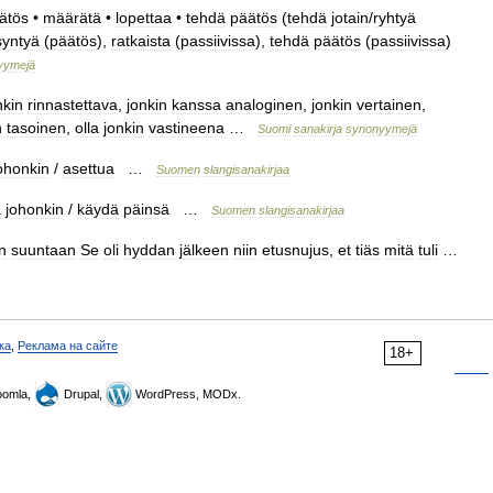
ätös
•
määrätä
•
lopettaa
•
tehdä
päätös
(
tehdä
jotain
/
ryhtyä
syntyä
(
päätös
),
ratkaista
(
passiivissa
),
tehdä
päätös
(
passiivissa
)
yymejä
nkin
rinnastettava
,
jonkin
kanssa
analoginen
,
jonkin
vertainen
,
n
tasoinen
,
olla
jonkin
vastineena
…
Suomi
sanakirja
synonyymejä
ohonkin
/
asettua
…
Suomen
slangisanakirjaa
a
johonkin
/
käydä
päinsä
…
Suomen
slangisanakirjaa
n
suuntaan
Se
oli
hyddan
jälkeen
niin
etusnujus
,
et
tiäs
mitä
tuli
…
ка
,
Реклама на сайте
18+
omla,
Drupal,
WordPress, MODx.