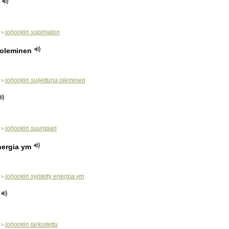
johonkin
sopimaton
>
oleminen
johonkin
suljettuna
oleminen
>
johonkin
suuntaan
>
nergia
ym
johonkin
syötetty
energia
ym
>
johonkin
tarkoitettu
>