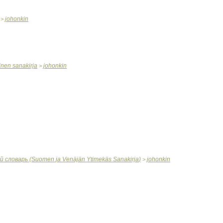
johonkin
>
inen
sanakirja
johonkin
>
й
словарь
(
Suomen
ja
Venäjän
Ytimekäs
Sanakirja
)
johonkin
>