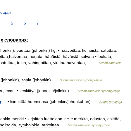
ующая
→
4
5
6
7
их
словарях:
ohonkin
),
puuttua
(
johonkin
)
fig
. •
haavoittaa
,
kolhaista
,
satuttaa
,
ottaa
;
halventaa
,
herjata
,
häpäistä
,
häväistä
,
solvata
•
loukata
,
satuttaa
,
teloa
,
vahingoittaa
,
viottaa
;
halventaa
,… …
Suomi
sanakirja
(
johonkin
),
sopia
(
johonkin
) …
Suomi
sanakirja
synonyymejä
s
.,
econ
. •
keskittyä
(
johonkin
/
jollekin
) …
Suomi
sanakirja
synonyymejä
a
— •
kiinnittää
huomionsa
(
johonkin
/
johonkuhun
) …
Suomi
sanakirja
honkin
merkki
•
kirjoittaa
luetteloon
jne
. •
merkitä
,
edustaa
,
esittää
,
bolisoida
,
symboloida
,
tarkoittaa
…
Suomi
sanakirja
synonyymejä