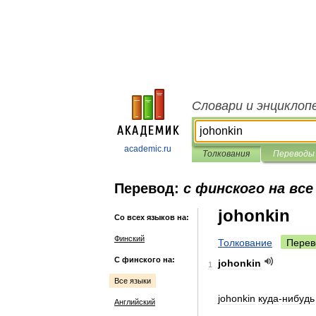
Словари и энциклоп
academic.ru
Толкования
Переводы
Перевод:
с финского на все
johonkin
Со всех языков на:
Финский
Толкование
Перев
С финского на:
johonkin
1
Все языки
johonkin
куда
-
нибудь
Английский