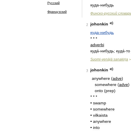
Русский
куда
-
нибудь
Французский
Финско
-
русский
словар
johonkin
2
куда
-
нибудь
* * *
adverbi
куда́
-
нибудь
;
куда́
-
то
Suomi
-
venäjä
sanakirja
johonkin
3
anywhere
(
adve
)
somewhere
(
adve
)
onto
(
prep
)
* * *
•
swamp
•
somewhere
•
vilkaista
•
anywhere
•
into