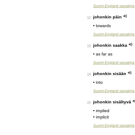
Suomi
-
Englanti
sanakirja
johonkin
päin
12
•
towards
Suomi
-
Englanti
sanakirja
johonkin
saakka
13
•
as
far
as
Suomi
-
Englanti
sanakirja
johonkin
sisään
14
•
into
Suomi
-
Englanti
sanakirja
johonkin
sisältyvä
15
•
implied
•
implicit
Suomi
-
Englanti
sanakirja