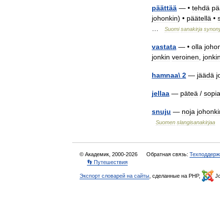
päättää
— •
tehdä
pä
johonkin
) •
päätellä
•
…
Suomi
sanakirja
synon
vastata
— •
olla
joho
jonkin
veroinen
,
jonki
hamnaa
\
2
—
jäädä
j
jellaa
—
päteä
/
sopi
snuju
—
noja
johonki
Suomen
slangisanakirjaa
© Академик, 2000-2026
Обратная связь:
Техподдерж
👣 Путешествия
Экспорт словарей на сайты
, сделанные на PHP,
Jo