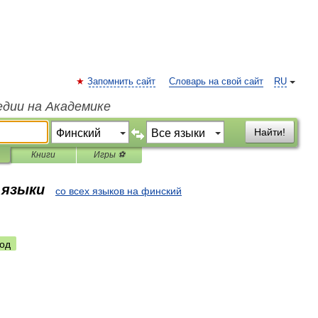
Запомнить сайт
Словарь на свой сайт
RU
едии на Академике
Найти!
Книги
Игры ⚽
 языки
со всех языков на финский
од