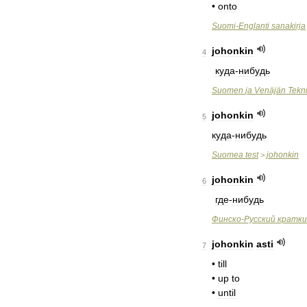
•
onto
Suomi
-
Englanti
sanakirja
johonkin
4
куда
-
нибудь
Suomen
ja
Venäjän
Tekn
johonkin
5
куда
-
нибудь
Suomea
test
johonkin
>
johonkin
6
где
-
нибудь
Финско
-
Русский
кратки
johonkin
asti
7
•
till
•
up
to
•
until