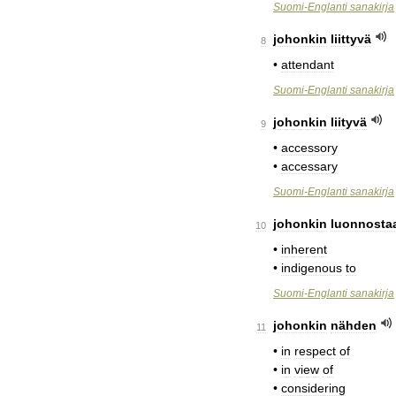
Suomi
-
Englanti
sanakirja
johonkin
liittyvä
8
•
attendant
Suomi
-
Englanti
sanakirja
johonkin
liityvä
9
•
accessory
•
accessary
Suomi
-
Englanti
sanakirja
johonkin
luonnosta
10
•
inherent
•
indigenous
to
Suomi
-
Englanti
sanakirja
johonkin
nähden
11
•
in
respect
of
•
in
view
of
•
considering