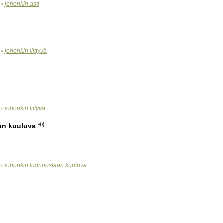
johonkin
asti
>
johonkin
liittyvä
>
johonkin
liityvä
>
an
kuuluva
johonkin
luonnostaan
kuuluva
>