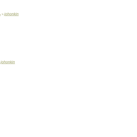
ь
johonkin
>
johonkin
>