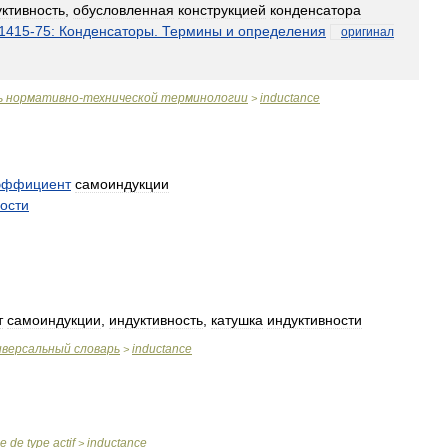
ктивность
,
обусловленная
конструкцией
конденсатора
1415
-
75:
Конденсаторы
.
Термины
и
определения
оригинал
ь
нормативно
-
технической
терминологии
inductance
>
эффициент
самоиндукции
ости
т
самоиндукции
,
индуктивность
,
катушка
индуктивности
иверсальный
словарь
inductance
>
se
de
type
actif
inductance
>