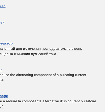
pule
age
реактор
наченный
для
включения
последовательно
в
цепь
с
целью
снижения
пульсаций
тока
or
reduce
the
alternating
component
of
a
pulsating
current
34
]
ssage
ée
à
réduire
la
composante
alternative
d
'
un
courant
pulsatoire
34
]