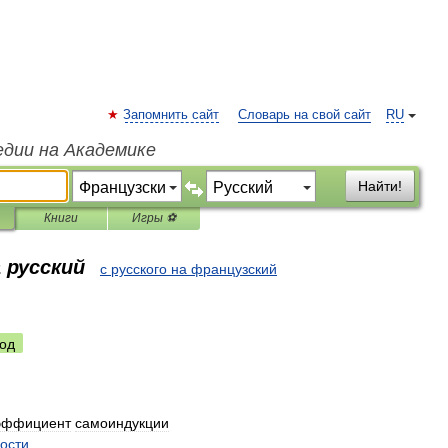
Запомнить сайт
Словарь на свой сайт
RU
едии на Академике
Найти!
Книги
Игры ⚽
 русский
с русского на французский
од
эффициент
самоиндукции
ости