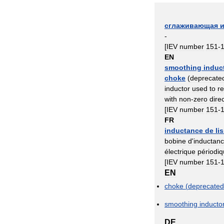
сглаживающая
-
[
IEV
number
151
-
EN
smoothing
induc
choke
(
deprecate
inductor
used
to
r
with
non
-
zero
dire
[
IEV
number
151
-
FR
inductance
de
li
bobine
d
'
inductan
électrique
périodi
[
IEV
number
151
-
EN
choke
(
deprecated
smoothing
inducto
DE