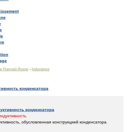
tissement
nne
e
e
le
re
tion
lage
ue
Français
-
Russe
inductance
>
тивность
конденсатора
уктивность
конденсатора
индуктивность
ктивность
,
обусловленная
конструкцией
конденсатора
.