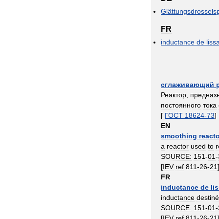
Glättungsdrossels
FR
inductance
de
liss
сглаживающий
Реактор
,
предназ
постоянного
тока
[
ГОСТ
18624
-
73
]
EN
smoothing
react
a
reactor
used
to
SOURCE:
151
-
01
-
[
IEV
ref
811
-
26
-
21
FR
inductance
de
li
inductance
destin
SOURCE:
151
-
01
-
[
IEV
ref
811
-
26
-
21