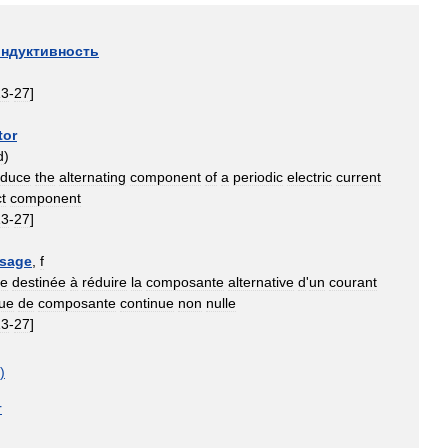
индуктивность
13
-
27
]
tor
d
)
educe
the
alternating
component
of
a
periodic
electric
current
ct
component
13
-
27
]
ssage
,
f
ce
destinée
à
réduire
la
composante
alternative
d
'
un
courant
que
de
composante
continue
non
nulle
13
-
27
]
)
r