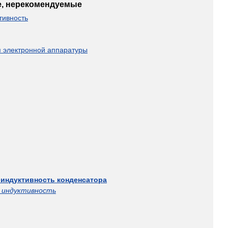
е
,
нерекомендуемые
тивность
я
электронной
аппаратуры
индуктивность
конденсатора
индуктивность