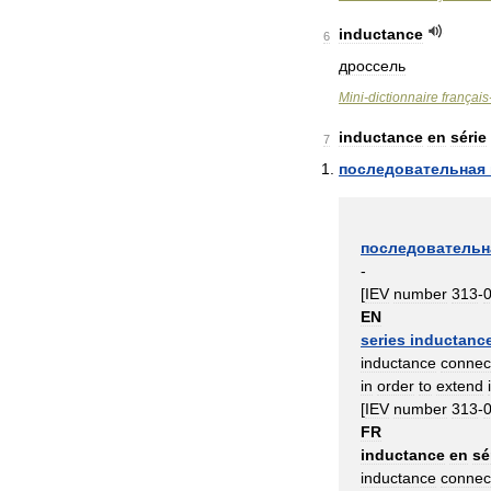
inductance
6
дроссель
Mini
-
dictionnaire
français
inductance
en
série
7
последовательная
последовательн
-
[
IEV
number
313
-
EN
series
inductanc
inductance
connec
in
order
to
extend
[
IEV
number
313
-
FR
inductance
en
sé
inductance
connec