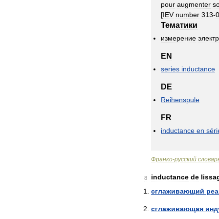
pour
augmenter
s
[
IEV
number
313
-
Тематики
измерение
электр
EN
series
inductance
DE
Reihenspule
FR
inductance
en
séri
Франко
-
русский
словар
inductance
de
lissa
8
сглаживающий
реа
сглаживающая
инд