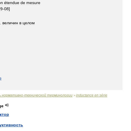
on
étendue
de
mesure
09
-
08
]
.
величин
в
целом
e
ь
нормативно
-
технической
терминологии
inductance
en
série
>
ge
ктор
уктивность