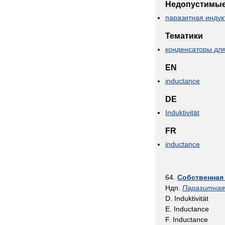
Недопустимы
паразитная
индук
Тематики
конденсаторы
дл
EN
inductance
DE
Induktivität
FR
inductance
64
.
Собственная
Ндп
.
Паразитная
D
.
Induktivität
E
.
Inductance
F
.
Inductance