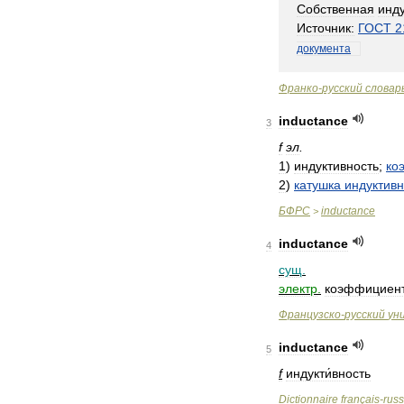
Собственная
инду
Источник:
ГОСТ
2
документа
Франко
-
русский
словар
inductance
3
f
эл
.
1
)
индуктивность
;
ко
2
)
катушка
индуктивн
БФРС
inductance
>
inductance
4
сущ
.
электр
.
коэффициен
Французско
-
русский
ун
inductance
5
f
индукти́вность
Dictionnaire
français
-
rus