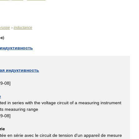
-
russe
inductance
>
индуктивность
ая
индуктивность
09
-
08
]
e
ted
in
series
with
the
voltage
circuit
of
a
measuring
instrument
its
measuring
range
09
-
08
]
rie
tée
en
série
avec
le
circuit
de
tension
d
'
un
appareil
de
mesure