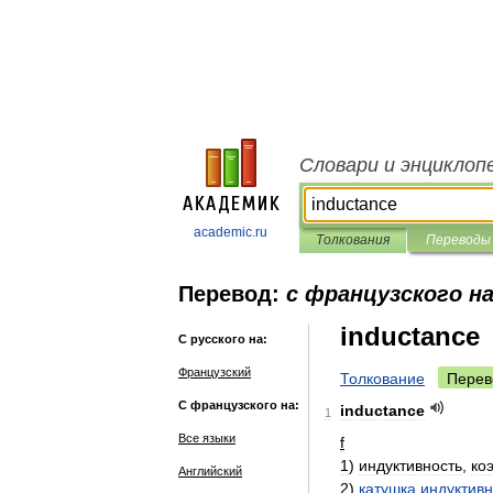
Словари и энциклоп
academic.ru
Толкования
Переводы
Перевод:
с французского на
inductance
С русского на:
Французский
Толкование
Перев
С французского на:
inductance
1
Все языки
f
1
)
индуктивность
,
ко
Английский
2
)
катушка
индуктивн