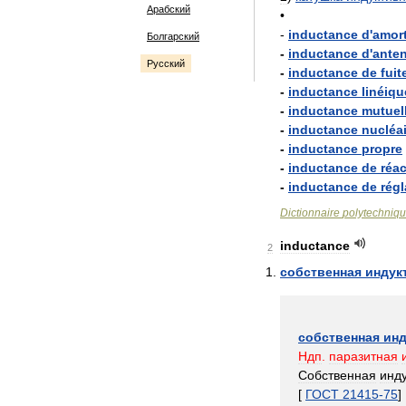
Арабский
•
-
inductance
d
'
amor
Болгарский
-
inductance
d
'
ante
Русский
-
inductance
de
fuit
-
inductance
linéiqu
-
inductance
mutuel
-
inductance
nucléai
-
inductance
propre
-
inductance
de
réac
-
inductance
de
rég
Dictionnaire
polytechniq
inductance
2
собственная
индук
собственная
инд
Ндп
.
паразитная
Собственная
инду
[
ГОСТ
21415
-
75
]