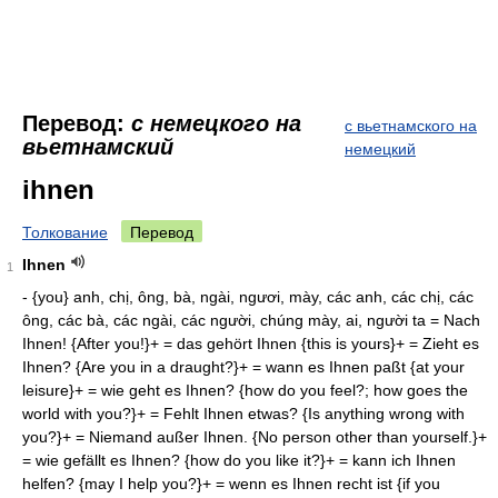
Перевод:
с немецкого на
с вьетнамского на
вьетнамский
немецкий
ihnen
Толкование
Перевод
Ihnen
1
- {you} anh, chị, ông, bà, ngài, ngươi, mày, các anh, các chị, các
ông, các bà, các ngài, các người, chúng mày, ai, người ta = Nach
Ihnen! {After you!}+ = das gehört Ihnen {this is yours}+ = Zieht es
Ihnen? {Are you in a draught?}+ = wann es Ihnen paßt {at your
leisure}+ = wie geht es Ihnen? {how do you feel?; how goes the
world with you?}+ = Fehlt Ihnen etwas? {Is anything wrong with
you?}+ = Niemand außer Ihnen. {No person other than yourself.}+
= wie gefällt es Ihnen? {how do you like it?}+ = kann ich Ihnen
helfen? {may I help you?}+ = wenn es Ihnen recht ist {if you