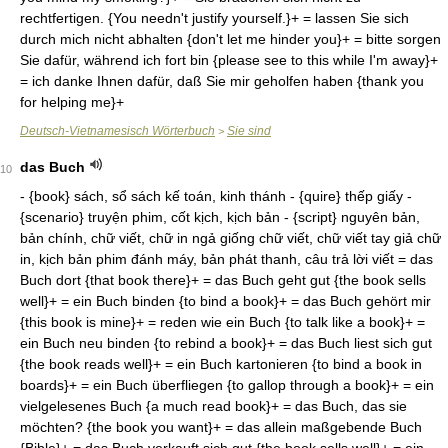
Deutsch-Vietnamesisch Wörterbuch
Sie sind
>
das Buch
10
- {book} sách, sổ sách kế toán, kinh thánh - {quire} thếp giấy -
{scenario} truyện phim, cốt kịch, kịch bản - {script} nguyên bản,
bản chính, chữ viết, chữ in ngả giống chữ viết, chữ viết tay giả chữ
in, kịch bản phim đánh máy, bản phát thanh, câu trả lời viết = das
Buch dort {that book there}+ = das Buch geht gut {the book sells
well}+ = ein Buch binden {to bind a book}+ = das Buch gehört mir
{this book is mine}+ = reden wie ein Buch {to talk like a book}+ =
ein Buch neu binden {to rebind a book}+ = das Buch liest sich gut
{the book reads well}+ = ein Buch kartonieren {to bind a book in
boards}+ = ein Buch überfliegen {to gallop through a book}+ = ein
vielgelesenes Buch {a much read book}+ = das Buch, das sie
möchten? {the book you want}+ = das allein maßgebende Buch