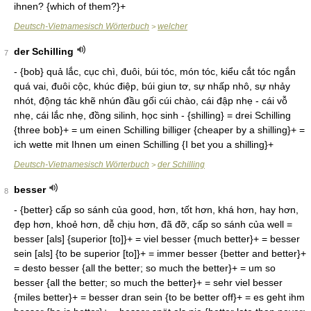
ihnen? {which of them?}+
Deutsch-Vietnamesisch Wörterbuch
welcher
>
der Schilling
7
- {bob} quả lắc, cục chì, đuôi, búi tóc, món tóc, kiểu cắt tóc ngắn
quá vai, đuôi cộc, khúc điệp, búi giun tơ, sự nhấp nhô, sự nhảy
nhót, động tác khẽ nhún đầu gối cúi chào, cái đập nhẹ - cái vỗ
nhẹ, cái lắc nhẹ, đồng silinh, học sinh - {shilling} = drei Schilling
{three bob}+ = um einen Schilling billiger {cheaper by a shilling}+ =
ich wette mit Ihnen um einen Schilling {I bet you a shilling}+
Deutsch-Vietnamesisch Wörterbuch
der Schilling
>
besser
8
- {better} cấp so sánh của good, hơn, tốt hơn, khá hơn, hay hơn,
đẹp hơn, khoẻ hơn, dễ chịu hơn, đã đỡ, cấp so sánh của well =
besser [als] {superior [to]}+ = viel besser {much better}+ = besser
sein [als] {to be superior [to]}+ = immer besser {better and better}+
= desto besser {all the better; so much the better}+ = um so
besser {all the better; so much the better}+ = sehr viel besser
{miles better}+ = besser dran sein {to be better off}+ = es geht ihm