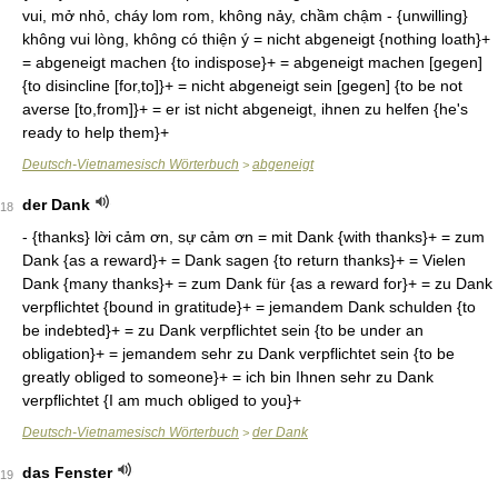
vui, mở nhỏ, cháy lom rom, không nảy, chầm chậm - {unwilling}
không vui lòng, không có thiện ý = nicht abgeneigt {nothing loath}+
= abgeneigt machen {to indispose}+ = abgeneigt machen [gegen]
{to disincline [for,to]}+ = nicht abgeneigt sein [gegen] {to be not
averse [to,from]}+ = er ist nicht abgeneigt, ihnen zu helfen {he's
ready to help them}+
Deutsch-Vietnamesisch Wörterbuch
abgeneigt
>
der Dank
18
- {thanks} lời cảm ơn, sự cảm ơn = mit Dank {with thanks}+ = zum
Dank {as a reward}+ = Dank sagen {to return thanks}+ = Vielen
Dank {many thanks}+ = zum Dank für {as a reward for}+ = zu Dank
verpflichtet {bound in gratitude}+ = jemandem Dank schulden {to
be indebted}+ = zu Dank verpflichtet sein {to be under an
obligation}+ = jemandem sehr zu Dank verpflichtet sein {to be
greatly obliged to someone}+ = ich bin Ihnen sehr zu Dank
verpflichtet {I am much obliged to you}+
Deutsch-Vietnamesisch Wörterbuch
der Dank
>
das Fenster
19