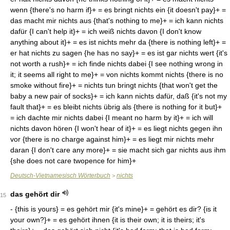
wenn {there's no harm if}+ = es bringt nichts ein {it doesn't pay}+ =
das macht mir nichts aus {that's nothing to me}+ = ich kann nichts
dafür {I can't help it}+ = ich weiß nichts davon {I don't know
anything about it}+ = es ist nichts mehr da {there is nothing left}+ =
er hat nichts zu sagen {he has no say}+ = es ist gar nichts wert {it's
not worth a rush}+ = ich finde nichts dabei {I see nothing wrong in
it; it seems all right to me}+ = von nichts kommt nichts {there is no
smoke without fire}+ = nichts tun bringt nichts {that won't get the
baby a new pair of socks}+ = ich kann nichts dafür, daß {it's not my
fault that}+ = es bleibt nichts übrig als {there is nothing for it but}+
= ich dachte mir nichts dabei {I meant no harm by it}+ = ich will
nichts davon hören {I won't hear of it}+ = es liegt nichts gegen ihn
vor {there is no charge against him}+ = es liegt mir nichts mehr
daran {I don't care any more}+ = sie macht sich gar nichts aus ihm
{she does not care twopence for him}+
Deutsch-Vietnamesisch Wörterbuch
nichts
>
das gehört dir
15
- {this is yours} = es gehört mir {it's mine}+ = gehört es dir? {is it
your own?}+ = es gehört ihnen {it is their own; it is theirs; it's