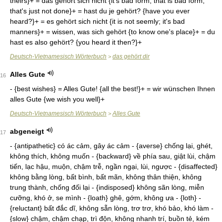
theirs}+ = das gehört sich nicht {it's bad form; that is bad form;
that's just not done}+ = hast du je gehört? {have you ever
heard?}+ = es gehört sich nicht {it is not seemly; it's bad
manners}+ = wissen, was sich gehört {to know one's place}+ = du
hast es also gehört? {you heard it then?}+
Deutsch-Vietnamesisch Wörterbuch
das gehört dir
>
Alles Gute
16
- {best wishes} = Alles Gute! {all the best!}+ = wir wünschen Ihnen
alles Gute {we wish you well}+
Deutsch-Vietnamesisch Wörterbuch
Alles Gute
>
abgeneigt
17
- {antipathetic} có ác cảm, gây ác cảm - {averse} chống lại, ghét,
không thích, không muốn - {backward} về phía sau, giật lùi, chậm
tiến, lạc hậu, muộn, chậm trễ, ngần ngại, lùi, ngược - {disaffected}
không bằng lòng, bất bình, bất mãn, không thân thiện, không
trung thành, chống đối lại - {indisposed} không sãn lòng, miễn
cưỡng, khó ở, se mình - {loath} ghê, gớm, không ưa - {loth} -
{reluctant} bất đắc dĩ, không sẵn lòng, trơ trơ, khó bảo, khó làm -
{slow} chậm, chậm chạp, trì độn, không nhanh trí, buồn tẻ, kém