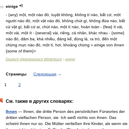
einige
20
- {any} một, một nào đó, tuyệt không, không tí nào, bất cứ, một
người nào đó, một vật nào đó, không chút gì, không đứa nào, bất
cứ vật gì, bất cứ ai, chút nào, một tí nào, hoàn toàn - {few} ít vải,
một vài, một ít - {several} vài, riêng, cá nhân, khác nhau - {some}
nào đó, dăm ba, khá nhiều, đáng kể, đúng là, ra trò, đến một
chừng mực nào đó, một tí, hơi, khoảng chừng = einige von ihnen
{some of them}+
Deutsch-Vietnamesisch Wörterbuch
einige
>
Страницы
Следующая
→
1
2
См. также в других словарях:
Ihnen
— Ihnen, die dritte Person des persönlichen Fürwortes der
dritten vielfachen Person, sie. Ich weiß nichts von ihnen. Das
scheint ihnen nur so. Die Mütter verließen ihre Kinder, als wenn sie