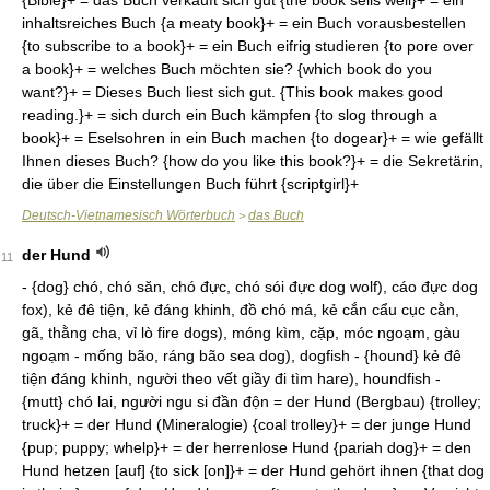
{Bible}+ = das Buch verkauft sich gut {the book sells well}+ = ein
inhaltsreiches Buch {a meaty book}+ = ein Buch vorausbestellen
{to subscribe to a book}+ = ein Buch eifrig studieren {to pore over
a book}+ = welches Buch möchten sie? {which book do you
want?}+ = Dieses Buch liest sich gut. {This book makes good
reading.}+ = sich durch ein Buch kämpfen {to slog through a
book}+ = Eselsohren in ein Buch machen {to dogear}+ = wie gefällt
Ihnen dieses Buch? {how do you like this book?}+ = die Sekretärin,
die über die Einstellungen Buch führt {scriptgirl}+
Deutsch-Vietnamesisch Wörterbuch
das Buch
>
der Hund
11
- {dog} chó, chó săn, chó đực, chó sói đực dog wolf), cáo đực dog
fox), kẻ đê tiện, kẻ đáng khinh, đồ chó má, kẻ cắn cẩu cục cằn,
gã, thằng cha, vỉ lò fire dogs), móng kìm, cặp, móc ngoạm, gàu
ngoạm - mống bão, ráng bão sea dog), dogfish - {hound} kẻ đê
tiện đáng khinh, người theo vết giầy đi tìm hare), houndfish -
{mutt} chó lai, người ngu si đần độn = der Hund (Bergbau) {trolley;
truck}+ = der Hund (Mineralogie) {coal trolley}+ = der junge Hund
{pup; puppy; whelp}+ = der herrenlose Hund {pariah dog}+ = den
Hund hetzen [auf] {to sick [on]}+ = der Hund gehört ihnen {that dog