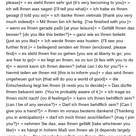
please}+ = es steht Ihnen sehr gut {it's very becoming to you}+ =
ich will Ihnen was sagen {I'll tell you what}+ = ich habe es Ihnen
gesagt {I told you so}+ = ich danke Ihnen vielmals {thank you very
much indeed}+ = Mit Ihnen bin ich fertig. {I've finished with you.}+
= wenn es Ihnen gerade paßt {at your leisure}+ = Gefällt Ihnen das
besser? {do you like this better?}+ = ganz wie es Ihnen beliebt
{just as you like}+ = Ich werde Ihnen was husten. {I'll see you
further first.}+ = beiliegend senden wir Ihnen {enclosed, please
find}+ = es steht Ihnen frei zu gehen {you are at liberty to go; you
are free to go}+ = es liegt an Ihnen, es zu tun {it lies with you to do
it}+ = womit kann ich Ihnen dienen? {what can I do for you?}+ =
hiermit teilen wir Ihnen mit {this is to inform you}+ = das wird Ihnen
ungeheuer gut tun {that will do you a world of good}+ = die
Entscheidung liegt bei Ihnen {it rests you to decide}+ = Das dürfte
Ihnen bekannt sein. {You're probably aware of it.}+ = ich trage es
Ihnen nicht nach! {no ill feelings!}+ = kann ich Ihnen behilflich sein?
{can I be of any service?}+ = Darf ich Ihnen behilflich sein? {Can I
give you a hand?}+ = Ihnen im voraus bestens dankend {Thanking
you in anticipation}+ = darf ich mich Ihnen anschließen? {may I join
you?}+ = nehmen Sie das, was Ihnen gefällt {take whichever you
like}+ = es hängt in hohem Maß von Ihnen ab {it depends largely