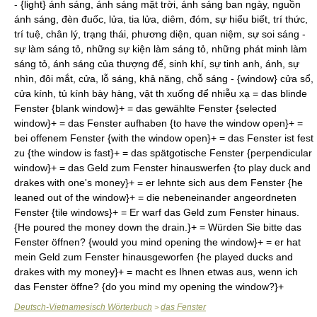
- {light} ánh sáng, ánh sáng mặt trời, ánh sáng ban ngày, nguồn
ánh sáng, đèn đuốc, lửa, tia lửa, diêm, đóm, sự hiểu biết, trí thức,
trí tuệ, chân lý, trạng thái, phương diện, quan niệm, sự soi sáng -
sự làm sáng tỏ, những sự kiện làm sáng tỏ, những phát minh làm
sáng tỏ, ánh sáng của thượng đế, sinh khí, sự tinh anh, ánh, sự
nhìn, đôi mắt, cửa, lỗ sáng, khả năng, chỗ sáng - {window} cửa sổ,
cửa kính, tủ kính bày hàng, vật th xuống để nhiễu xạ = das blinde
Fenster {blank window}+ = das gewählte Fenster {selected
window}+ = das Fenster aufhaben {to have the window open}+ =
bei offenem Fenster {with the window open}+ = das Fenster ist fest
zu {the window is fast}+ = das spätgotische Fenster {perpendicular
window}+ = das Geld zum Fenster hinauswerfen {to play duck and
drakes with one's money}+ = er lehnte sich aus dem Fenster {he
leaned out of the window}+ = die nebeneinander angeordneten
Fenster {tile windows}+ = Er warf das Geld zum Fenster hinaus.
{He poured the money down the drain.}+ = Würden Sie bitte das
Fenster öffnen? {would you mind opening the window}+ = er hat
mein Geld zum Fenster hinausgeworfen {he played ducks and
drakes with my money}+ = macht es Ihnen etwas aus, wenn ich
das Fenster öffne? {do you mind my opening the window?}+
Deutsch-Vietnamesisch Wörterbuch
das Fenster
>