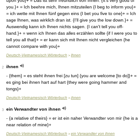
upon you}+ = Das ist sehr freundlich von Ihnen. {It's very good of
you.}+ = Ich beehre mich, Ihnen mitzuteilen {I beg to inform you}+
= ich wette mit Ihnen fünf gegen eins {I bet you five to one}+ = Ich
sage Ihnen, was wirklich dran ist. {I'll give you the low down.}+ =
Auswendig kann ich Ihnen nichts sagen. {I can't tell you off-
hand.}+ = wenn ich Ihnen das alles erzählen sollte {if I were you to
tell you all that}+ = er kann sich mit Ihnen nicht vergleichen {he
cannot compare with you}+
Deutsch-Vietnamesisch Wörterbuch
Ihnen
>
ihnen
2
- {them} = es steht ihnen frei [zu tun] {you are welcome [to do]}+ =
es ging bei ihnen hart auf hart {they were going hammer and
tongs}+
Deutsch-Vietnamesisch Wörterbuch
ihnen
>
ein Verwandter von ihnen
3
- {a relative of theirs} = er ist ein naher Verwandter von mir {he is a
near relation of mine}+
Deutsch-Vietnamesisch Wörterbuch
ein Verwandter von ihnen
>