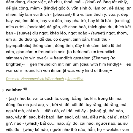
đảm đang, được việc, dễ chịu, thoải mái - {kind} có lòng tốt xử lý,
để gia công, mềm - {kindly} gốc ở, vốn sinh ở, làm ơn, dễ dàng, tự
nhiên, lấy làm vui thích - {pleasant} thú vị, làm thích ý, vừa ý, đẹp
hay, vui, êm đềm, hay vui đùa, hay pha trò, hay khôi hài - {smiling}
mỉm cười - {sociable} dễ gần, dễ chan hoà, thích giao du, thích kết
bạn - {suave} dịu ngọt, khéo léo, ngọt ngào - {sweet} ngọt, thơm,
êm ái, du dương, dễ dãi, có duyên, xinh xắn, thích thú -
{sympathetic} thông cảm, đồng tình, đầy tình cảm, biểu lộ tình
cảm, giao cảm = freundlich sein {to befriend}+ = freundlich
stimmen {to win over}+ = freundlich gestalten (Zimmer) {to
brighten}+ = geh freundlich mit ihm um {deal with him kindly}+ = es
war sehr freundlich von ihnen {it was very kind of them}+
Deutsch-Vietnamesisch Wörterbuch
freundlich
>
welcher
6
- {as} như, là, với tư cách là, cũng, bằng, lúc khi, trong khi mà,
đúng lúc mà just as), vì, bởi vì, để, cốt để, tuy rằng, dù rằng, mà,
người mà, cái mà..., điều đó, cái đó, cái ấy - {what} gì, thế nào,
sao, vậy thì sao, biết bao!, làm sao!, cái mà, điều mà, cái gì, nào?,
gì?, nào - {which} bất cứ... nào, ấy, đó, cái nào, người nào, ai, sự
việc đó - {who} kẻ nào, người như thế nào, hắn, họ = welcher von