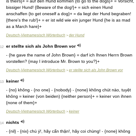
is theirs}+ = auf den Hund kommen {to go to the dogs}+ = Vorsicht,
bissiger Hund! {Beware of the dog!}+ = sich einen Hund
anschaffen {to get oneself a dog}+ = da liegt der Hund begraben!
{there's the rub!}+ = er ist wild wie ein junger Hund {he is as mad
as a March hare}+
Deutsch-Vietnamesisch Wörterbuch
der Hund
>
er stellte sich als John Brown vor
12
- {he gave the name of John Brown} = darf ich Ihnen Herrn Brown
vorstellen? {may I introduce Mr. Brown to you?}+
Deutsch-Vietnamesisch Wörterbuch
er stellte sich als John Brown vor
>
keiner
13
- {no} không - {no one} - {nobody} - {none} không chút nào, tuyệt
không = keiner (von beiden) {neither person}+ = keiner von ihnen
{none of them}+
Deutsch-Vietnamesisch Wörterbuch
keiner
>
nichts
14
- {nil} - {nix} chú ý!, hãy cẩn thận!, hãy coi chừng! - {none} không