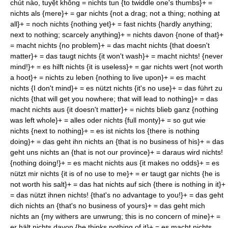
chút nào, tuyệt không = nichts tun {to twiddle one's thumbs}+ =
nichts als {mere}+ = gar nichts {not a drag; not a thing; nothing at
all}+ = noch nichts {nothing yet}+ = fast nichts {hardly anything;
next to nothing; scarcely anything}+ = nichts davon {none of that}+
= macht nichts {no problem}+ = das macht nichts {that doesn't
matter}+ = das taugt nichts {it won't wash}+ = macht nichts! {never
mind!}+ = es hilft nichts {it is useless}+ = gar nichts wert {not worth
a hoot}+ = nichts zu leben {nothing to live upon}+ = es macht
nichts {I don't mind}+ = es nützt nichts {it's no use}+ = das führt zu
nichts {that will get you nowhere; that will lead to nothing}+ = das
macht nichts aus {it doesn't matter}+ = nichts blieb ganz {nothing
was left whole}+ = alles oder nichts {full monty}+ = so gut wie
nichts {next to nothing}+ = es ist nichts los {there is nothing
doing}+ = das geht ihn nichts an {that is no business of his}+ = das
geht uns nichts an {that is not our province}+ = daraus wird nichts!
{nothing doing!}+ = es macht nichts aus {it makes no odds}+ = es
nützt mir nichts {it is of no use to me}+ = er taugt gar nichts {he is
not worth his salt}+ = das hat nichts auf sich {there is nothing in it}+
= das nützt ihnen nichts! {that's no advantage to you!}+ = das geht
dich nichts an {that's no business of yours}+ = das geht mich
nichts an {my withers are unwrung; this is no concern of mine}+ =
er hält nichts davon {he thinks nothing of it}+ = es macht nichts