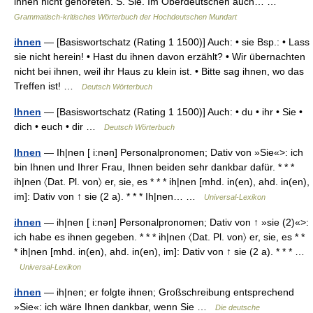
ihnen nicht gehöreten. S. Sie. Im Oberdeutschen auch… …
Grammatisch-kritisches Wörterbuch der Hochdeutschen Mundart
ihnen
— [Basiswortschatz (Rating 1 1500)] Auch: • sie Bsp.: • Lass
sie nicht herein! • Hast du ihnen davon erzählt? • Wir übernachten
nicht bei ihnen, weil ihr Haus zu klein ist. • Bitte sag ihnen, wo das
Treffen ist! …
Deutsch Wörterbuch
Ihnen
— [Basiswortschatz (Rating 1 1500)] Auch: • du • ihr • Sie •
dich • euch • dir …
Deutsch Wörterbuch
Ihnen
— Ih|nen [ i:nən] Personalpronomen; Dativ von »Sie«>: ich
bin Ihnen und Ihrer Frau, Ihnen beiden sehr dankbar dafür. * * *
ih|nen 〈Dat. Pl. von〉 er, sie, es * * * ih|nen [mhd. in(en), ahd. in(en),
im]: Dativ von ↑ sie (2 a). * * * Ih|nen… …
Universal-Lexikon
ihnen
— ih|nen [ i:nən] Personalpronomen; Dativ von ↑ »sie (2)«>:
ich habe es ihnen gegeben. * * * ih|nen 〈Dat. Pl. von〉 er, sie, es * *
* ih|nen [mhd. in(en), ahd. in(en), im]: Dativ von ↑ sie (2 a). * * * …
Universal-Lexikon
ihnen
— ih|nen; er folgte ihnen; Großschreibung entsprechend
»Sie«: ich wäre Ihnen dankbar, wenn Sie …
Die deutsche