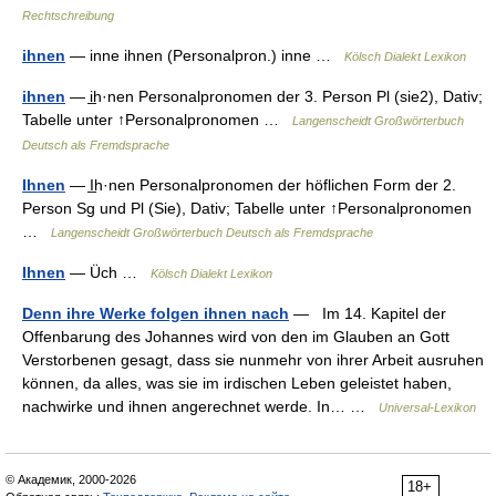
Rechtschreibung
ihnen
— inne ihnen (Personalpron.) inne …
Kölsch Dialekt Lexikon
ihnen
— i̲h·nen Personalpronomen der 3. Person Pl (sie2), Dativ;
Tabelle unter ↑Personalpronomen …
Langenscheidt Großwörterbuch
Deutsch als Fremdsprache
Ihnen
— I̲h·nen Personalpronomen der höflichen Form der 2.
Person Sg und Pl (Sie), Dativ; Tabelle unter ↑Personalpronomen
…
Langenscheidt Großwörterbuch Deutsch als Fremdsprache
Ihnen
— Üch …
Kölsch Dialekt Lexikon
Denn ihre Werke folgen ihnen nach
— Im 14. Kapitel der
Offenbarung des Johannes wird von den im Glauben an Gott
Verstorbenen gesagt, dass sie nunmehr von ihrer Arbeit ausruhen
können, da alles, was sie im irdischen Leben geleistet haben,
nachwirke und ihnen angerechnet werde. In… …
Universal-Lexikon
© Академик, 2000-2026
18+