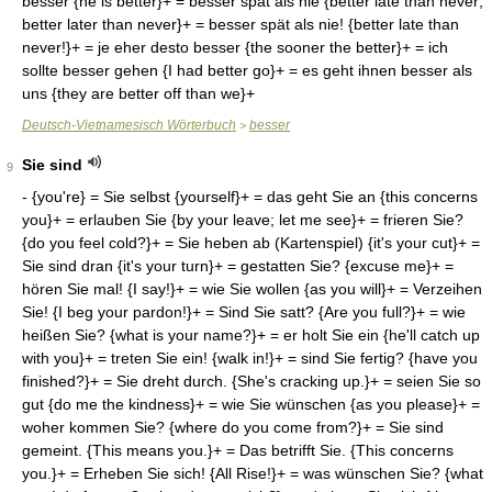
besser {he is better}+ = besser spät als nie {better late than never;
better later than never}+ = besser spät als nie! {better late than
never!}+ = je eher desto besser {the sooner the better}+ = ich
sollte besser gehen {I had better go}+ = es geht ihnen besser als
uns {they are better off than we}+
Deutsch-Vietnamesisch Wörterbuch
besser
>
Sie sind
9
- {you're} = Sie selbst {yourself}+ = das geht Sie an {this concerns you}+ = erlauben Sie {by your leave; let me see}+ = frieren Sie? {do you feel cold?}+ = Sie heben ab (Kartenspiel) {it's your cut}+ = Sie sind dran {it's your turn}+ = gestatten Sie? {excuse me}+ = hören Sie mal! {I say!}+ = wie Sie wollen {as you will}+ = Verzeihen Sie! {I beg your pardon!}+ = Sind Sie satt? {Are you full?}+ = wie heißen Sie? {what is your name?}+ = er holt Sie ein {he'll catch up with you}+ = treten Sie ein! {walk in!}+ = sind Sie fertig? {have you finished?}+ = Sie dreht durch. {She's cracking up.}+ = seien Sie so gut {do me the kindness}+ = wie Sie wünschen {as you please}+ = woher kommen Sie? {where do you come from?}+ = Sie sind gemeint. {This means you.}+ = Das betrifft Sie. {This concerns you.}+ = Erheben Sie sich! {All Rise!}+ = was wünschen Sie? {what can I do for you?; what do you wish?}+ = da irren Sie sich {there you are mistaken}+ = versuchen Sie es! {have a try at it!}+ = wohin fahren Sie? {where are you bound for?}+ = Sie ist verreist. {She is out of town.}+ = Sie ist nicht da. {She's not in.}+ = treten Sie näher! {come closer!}+ = wollen Sie zu mir? {do you want to see me?}+ = seien Sie sachlich {stick to facts}+ = bleiben Sie sitzen {keep your seats!}+ = Sie sehen gut aus. {You look well.}+ = Rufen Sie mich an! {Give me a call!}+ = Sie verstehen ihn. {they sympathize with him.}+ = Sehen Sie sich um! {Look behind you!}+ = Wie groß sind Sie? {What's your height?}+ = Benehmen Sie sich! {Behave yourself!}+ = Sie wohnt bei mir. {She's staying with me.}+ = Sie war beleidigt. {She was offended.}+ = Sie werden gebeten {you are requested}+ = Meckern Sie nicht! {Don't be so fussy!}+ = das geht Sie nichts an {that doesn't regard you; that's none of your business; that's nothing to you}+ = ich rechne auf Sie [wegen] {I look to you [for]}+ = wie nennen Sie das? {what do you call that?}+ = Verstehen Sie mich? {Do you take me?}+ = Sie kam als letzte. {She came last.}+ = Passen Sie gut auf! {Pay close attention!}+ = Sie ist von gestern. {She's quite a back number.}+ = wo sind Sie geboren? {where were you born?}+ = Was Sie nicht sagen! {You don't say so!}+ = Sie ist fantasielos. {She has no imagination.}+ = Sie ist unglaublich. {She's the limit.}+ = Jetzt sind Sie dran. {the ball's in your court.}+ = wie kommen Sie dazu? {how dare you?}+ = Das wissen Sie doch! {But you know that!}+ = denken Sie sich nur! {just imagine!}+ = Seien Sie anständig! {Behave yourself!}+ = wie fühlen Sie sich? {how do you feel?}+ = Ganz wie Sie wollen. {Just as you like.}+ = Wem erzählen Sie das! {You are telling me!}+ = Halten Sie es geheim! {Keep it dark!}+ = Was halten Sie davon? {How does it strike you?}+ = fahren Sie langsamer! {slow down!}+ = was halten Sie davon? {what do you make of it?}+ = Sie ist schlagfertig. {She's quick at repartee.}+ = Sie leugnete rundweg. {She flatly denied.}+ = Sie kann gut rechnen. {She's good at sums.}+ = Bleiben Sie sachlich! {Stick to facts!}+ = Fahren Sie nach links! {Make a left turn!}+ = halten Sie sich rechts {keep to your right}+ = er möchte Sie sprechen {he wishes to see you}+ = Sie lügt wie gedruckt. {She's a lying so-and-so.}+ = Das gilt auch für Sie. {that applies to you too.}+ = Bitten Sie sie herein. {Ask her in.}+ = überlassen Sie es mir! {leave it to me!}+ = Entschuldigen Sie mich {pardon me}+ = was erlauben Sie sich? {how dare you?}+ = Fangen Sie an zu lesen! {Begin reading!}+ = nach dem, was Sie sagen {from what you say}+ = was wollen Sie von ihm? {what do you want with him?}+ = Sie durfte nicht gehen. {She wasn't allowed to go.}+ = Welche Größe haben Sie? {What size do you take?}+ = bitte, fahren Sie fort! {go on, please!}+ = Sie können mir glauben. {You can take it from me.}+ = bitte bedienen Sie sich {please help yourself}+ = können Sie das belegen? {can you furnish proof of that?}+ = bemühen Sie sich nicht! {don't bother!}+ = werden Sie daraus klug? {does it make sense to you?}+ = Seien Sie offen zu mir! {Be frank with me!}+ = deswegen sind Sie hier. {that's why you're here.}+ = Sie schritt auf und ab. {She paved up and down.}+ = tun Sie, was Sie wollen {do as you please}+ = nehmen Sie es nicht übel {don't take it amiss}+ = haben Sie schon gewählt? {have you made your choice?}+ = Sie hörte schweigend zu. {She listened in silence.}+ = besuchen Sie mich einmal {come to see me some time}+ = Bitte bedenken Sie doch! {Pray, consider!}+ = Sie ist sehr wählerisch. {She's very particular.}+ = wie können Sie es wagen? {how dare you?}+ = wollen Sie es probieren? {would you care to try it?}+ = Sie ist wieder die alte. {She's herself again.}+ = Sie fühlt sich gekränkt. {She feels hurt.}+ = wo sind Sie beschäftigt? {where do you work?}+ = wünschen Sie noch etwas? {would you like anything else?}+ = Entschuldigen Sie bitte. {You've my apologies.}+ = Entschuldigen Sie bitte! {I beg your pardon!; excuse me, please!}+ = kommen Sie morgen zu mir {see me tomorrow}+ = das dürfen Sie nie vergessen {you must never forget that}+ = Sie hat nichts zu melden. {She's a nobody.}+ = Sie wird leicht seekrank. {She's a bad sailor.}+ = welche Farbe möchten Sie? {what colour do you want?}+ = machen Sie es sich bequem {make yourself at home; make yourself comfortable}+ = worauf wollen Sie hinaus? {what are you driving at?}+ = Sie sollten sich schämen. {You ought to be ashamed of yourself.}+ = Das werden Sie mir büßen! {You'll hear of this!}+ = jetzt, da Sie es erwähnen {now you mention it}+ = Nehmen Sie es nicht übel. {Don't take it amiss.}+ = langen Sie ordentlich zu! (beim Essen) {cut and come again!}+ = er behauptet Sie zu kennen {he claims to know you}+ = Ich verlasse mich auf Sie. {I count on you.}+ = Rechnen Sie nicht mit mir! {You can count me out!}+ = er wünscht Sie zu sprechen {he wishes to see you}+ = Können Sie das beschwören? {Can you swear to that?}+ = Bitte seien Sie pünktlich. {Please be on time.}+ = würden Sie mir bitte sagen {would you kindly tell me}+ = Glauben Sie es bloß nicht. {Don't run away with the idea.}+ = Erinnern Sie sich an mich? {Do you remember me?}+ = Und was wünschen Sie noch? {And what more do you want?}+ = Sie haben nichts gegessen. {they feel empty.}+ = ich habe eine Bitte an Sie {may I ask you a favour}+ = können Sie mir herausgeben? {can you give me change?}+ = Sie ist piekfein gekleidet. {She's dressed up to the nines.}+ = Sie haben uns sehr gefehlt. {We've missed you badly.}+ = wären Sie so freundlich und {would you be kind enough to}+ = Sie braucht nicht zu gehen. {She hasn't got to go.}+ = Sie war tief eingeschlafen. {She was fast asleep.}+ = Gehen Sie sparsam damit um! {Use it sparingly!}+ = Sie ist sein ein und alles. {She's all the world to him.}+ = Sie werden bald gesund sein {you'll soon get well}+ = was wollen Sie damit sagen? {what do you mean by that?}+ = Bekennen Sie sich schuldig? {Do you plead guilty?}+ = Sie können mich gern haben. {I'll see you further first.}+ = wieviel verlangen Sie dafür? {what are you asking for that?}+ = Sie müssen sich entscheiden. {You have to make up your mind.}+ = Sie ist sehr mager geworden. {She's grown very thin.}+ = Mit wem sind Sie verabredet? {Who is your date?}+ = Sie amüsierte sich köstlich. {She had a ripping good time.}+ = grüßen Sie ihn schön von mir {give him my best regards}+ = in welcher Branche sind Sie? {what line are you in?}+ = unterbrechen Sie mich nicht! {don't interrupt me!}+ = ich hoffe daß Sie gesund sind {I trust that you are well}+ = Wie sind Sie darauf gekommen? {How did you hit on that?}+ = Wie Sie es auch immer machen. {However you do it.}+ = Sie können es ruhig gestehen. {You may as well own up.}+ = Kümmern Sie sich nicht darum. {Don't bother about it.}+ = lassen Sie es mich versuchen! {let me have a try at it!}+ = haben Sie etwas zu verzollen? {do you have anything to declare?}+ = wenn Sie nichts dagegen haben {if you don't object}+ = Machen Sie es wie Sie wollen! {Do your best or your worst!}+ = versäumen Sie nicht hinzugehen {don't fail to go there}+ = lassen Sie sich nicht nötigen! {don't wait to be asked!}+ = ich bin zweimal so alt wie Sie {I'm double your age}+ = lassen Sie sich nicht täuschen {don't let yourself be fooled}+ = Sie fragten mich geradeheraus. {they asked me point-black.}+ = Sie haben es heraufbeschworen. {You've asked for it.}+ = Sie ist entschlossen zu gehen. {She's bent on going.}+ = Warten Sie, bis Sie dran sind! {wait your turn!}+ = das können Sie uns nicht erzählen! {tell us another!}+ = Haben Sie sich gut unterhalten? {Did you have a nice time?}+ = Sie müssen mich einmal besuchen {you must come and see me some day}+ = Wahrscheinlich haben Sie recht. {I dare say you're right.}+ = erlauben Sie mir, das zu machen {let me do that}+ = Sie haben sich nicht verstanden. {they didn't get on well together.}+ = ich freue mich, Sie wiederzusehen {I'm looking forward to seeing you again}+ = würden Sie so freundlich sein und {would you be so kind as}+ = verstehen Sie, worauf es ankommt? {do you see the point?}+ = entschuldigen Sie, wenn ich störe {excuse my interrupting you}+ = Sie können sich darauf verlassen. {You can count on that.}+ = halten Sie es für wahrscheinlich? {do you think it probable?}+ = Lassen Sie sich nicht entmutigen. {Don't get discouraged.}+ = ich freue mich, Sie kennenzulernen {nice to meet you}+ = Sie ist gut bei ihm angeschrieben. {She's in his good books.}+ = ich freue mich, Sie kennenzulernen. {I'm glad to meet you.}+ = kann ich Sie telefonisch erreichen? {are you on the phone?}+ = Sie ist gar nicht so unmusikalisch. {She's not at all musical.}+ = Sie haben nichts füreinander übrig. {there's no love lost between them.}+ = Sie macht sich nur über Sie lustig. {She's only trying to poke fun at you.}+ = Ich begreife nicht, was Sie meinen. {I fail to see what you mean.}+ = Sie wollte es einfach nicht glauben. {She refused to believe it.}+ = Sie passen überhaupt nicht zusammen. {they're a bad match.}+ = Sie äußerte sich sehr offen darüber. {She was very outspoken about it.}+ = entsch