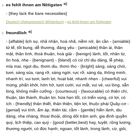
es fehlt ihnen am Nötigsten
4
- {they lack the bare necessities}
Deutsch-Vietnamesisch Wörterbuch
es fehlt ihnen am Nötigsten
>
freundlich
5
- {affable} lịch sự, nhã nhặn, hoà nhã, niềm nở, ân cần - {amiable}
tử tế, tốt bụng, dễ thương, đáng yêu - {amicable} thân ái, thân
mật, thân tình, thoả thuận, hoà giải - {benign} lành, tốt, nhân từ,
ôn hoà, nhẹ - {benignant} - {bland} có cử chỉ dịu dàng, lễ phép,
mỉa mai, ngọt dịu, thơm dịu, thơm tho - {bright} sáng, sáng chói,
tươi, sáng sủa, rạng rỡ, sáng ngời, rực rỡ, sáng dạ, thông minh,
nhanh trí, vui tươi, lanh lợi, hoạt bát, nhanh nhẹn - {cheerful} vui
mừng, phấn khởi, hớn hở, tươi cười, vui mắt, vui vẻ, vui lòng, sẵn
lòng, không miễn cưỡng - {courteous} - {favourable} có thiện chí,
thuận, tán thành, thuận lợi, hứa hẹn tốt, có triển vọng, có lợi, có
ích - {friendly} thân thiết, thân thiện, tiện lợi, thuộc phái Quây-cơ -
{genial} vui tính, ấm áp, thiên tài, cằm - {gentle} hiền lành, dịu
dàng, nhẹ nhàng, thoai thoải, dòng dõi trâm anh, gia đình quyền
quý, lịch thiệp, cao quý - {good (better,best) hay, tuyệt, rộng lượng,
thương người, có đức hạnh, ngoan, tốt lành, trong lành, cừ, giỏi,