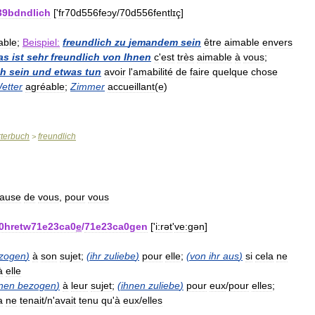
39bdndlich
['
fr70d556feɔy
/
70d556fentlɪç
]
able
;
Beispiel:
freundlich
zu
jemandem
sein
être
aimable
envers
as
ist
sehr
freundlich
von
Ihnen
c
'
est
très
aimable
à
vous
;
ch
sein
und
etwas
tun
avoir
l
'
amabilité
de
faire
quelque
chose
etter
agréable
;
Zimmer
accueillant
(
e
)
terbuch
freundlich
>
ause
de
vous
,
pour
vous
0hretw71e23ca0
e
/
71e23ca0gen
['
i:rət
'
ve:gən
]
zogen
)
à
son
sujet
;
(
ihr
zuliebe
)
pour
elle
;
(
von
ihr
aus
)
si
cela
ne
à
elle
nen
bezogen
)
à
leur
sujet
;
(
ihnen
zuliebe
)
pour
eux
/
pour
elles
;
a
ne
tenait
/
n
'
avait
tenu
qu
'
à
eux
/
elles