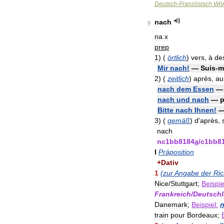
Deutsch
-
Französisch
Wör
nach
9
naːx
prep
1
)
(
örtlich
)
vers
,
à
des
Mir
nach
!
—
Suis
-
m
2
)
(
zeitlich
)
après
,
au
nach
dem
Essen
nach
und
nach
—
Bitte
nach
Ihnen
!
3
)
(
gemäß
)
d
'
après
,
nach
nc1bb8184
a
/
c1bb8
I
Präposition
+
Dativ
1
(
zur
Angabe
der
Ric
Nice
/
Stuttgart
;
Beispie
Frankreich
/
Deutsch
Danemark
;
Beispiel:
train
pour
Bordeaux
;