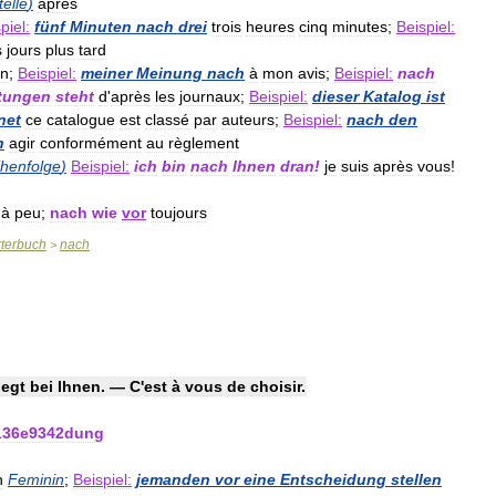
telle
)
après
piel:
fünf
Minuten
nach
drei
trois
heures
cinq
minutes
;
Beispiel:
s
jours
plus
tard
on
;
Beispiel:
meiner
Meinung
nach
à
mon
avis
;
Beispiel:
nach
tungen
steht
d
'
après
les
journaux
;
Beispiel:
dieser
Katalog
ist
net
ce
catalogue
est
classé
par
auteurs
;
Beispiel:
nach
den
n
agir
conformément
au
règlement
henfolge
)
Beispiel:
ich
bin
nach
Ihnen
dran
!
je
suis
après
vous
!
à
peu
;
nach
wie
vor
toujours
terbuch
nach
>
iegt
bei
Ihnen
. —
C
'
est
à
vous
de
choisir
.
136e9342dung
n
Feminin
;
Beispiel:
jemanden
vor
eine
Entscheidung
stellen