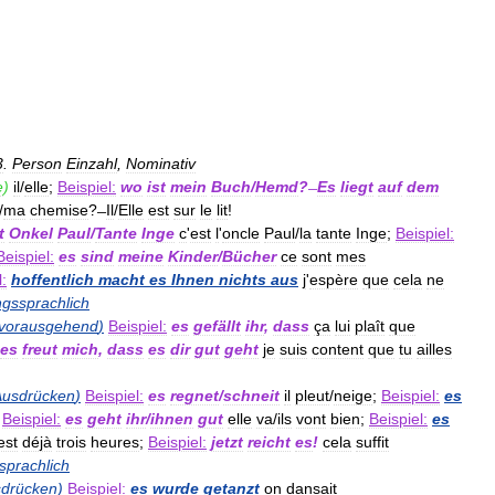
3
.
Person
Einzahl
,
Nominativ
e
)
il
/
elle
;
Beispiel:
wo
ist
mein
Buch
/
Hemd
?
Es
liegt
auf
dem
/
ma
chemise
?
Il
/
Elle
est
sur
le
lit
!
t
Onkel
Paul
/
Tante
Inge
c
'
est
l
'
oncle
Paul
/
la
tante
Inge
;
Beispiel:
Beispiel:
es
sind
meine
Kinder
/
Bücher
ce
sont
mes
l:
hoffentlich
macht
es
Ihnen
nichts
aus
j
'
espère
que
cela
ne
gssprachlich
vorausgehend
)
Beispiel:
es
gefällt
ihr
,
dass
ça
lui
plaît
que
es
freut
mich
,
dass
es
dir
gut
geht
je
suis
content
que
tu
ailles
Ausdrücken
)
Beispiel:
es
regnet
/
schneit
il
pleut
/
neige
;
Beispiel:
es
;
Beispiel:
es
geht
ihr
/
ihnen
gut
elle
va
/
ils
vont
bien
;
Beispiel:
es
est
déjà
trois
heures
;
Beispiel:
jetzt
reicht
es
!
cela
suffit
prachlich
drücken
)
Beispiel:
es
wurde
getanzt
on
dansait