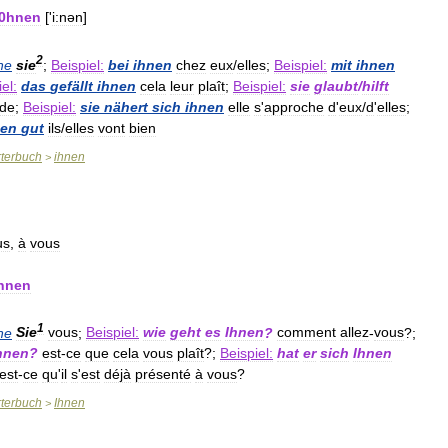
0hnen
['
i:nən
]
2
he
sie
;
Beispiel:
bei
ihnen
chez
eux
/
elles
;
Beispiel:
mit
ihnen
el:
das
gefällt
ihnen
cela
leur
plaît
;
Beispiel:
sie
glaubt
/
hilft
ide
;
Beispiel:
sie
nähert
sich
ihnen
elle
s
'
approche
d
'
eux
/
d
'
elles
;
nen
gut
ils
/
elles
vont
bien
terbuch
ihnen
>
us
,
à
vous
hnen
1
he
Sie
vous
;
Beispiel:
wie
geht
es
Ihnen
?
comment
allez
-
vous
?;
hnen
?
est
-
ce
que
cela
vous
plaît
?;
Beispiel:
hat
er
sich
Ihnen
est
-
ce
qu
'
il
s
'
est
déjà
présenté
à
vous
?
terbuch
Ihnen
>