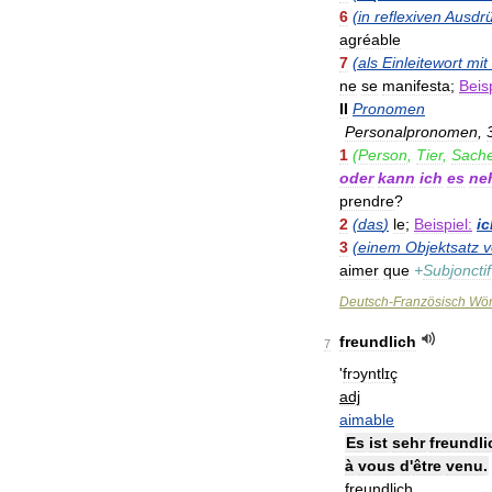
6
(
in
reflexiven
Ausdr
agréable
7
(
als
Einleitewort
mit
ne
se
manifesta
;
Beisp
II
Pronomen
Personalpronomen
,
1
(
Person
,
Tier
,
Sach
oder
kann
ich
es
ne
prendre
?
2
(
das
)
le
;
Beispiel:
ic
3
(
einem
Objektsatz
v
aimer
que
+
Subjonctif
Deutsch
-
Französisch
Wör
freundlich
7
'
frɔyntlɪç
adj
aimable
Es
ist
sehr
freundli
à
vous
d
'
être
venu
.
freundlich