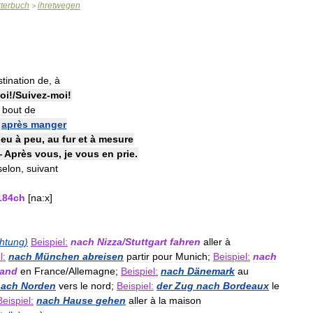
terbuch
ihretwegen
>
tination
de
,
à
oi
!/
Suivez
-
moi
!
bout
de
—
après
manger
peu
à
peu
,
au
fur
et
à
mesure
—
Après
vous
,
je
vous
en
prie
.
selon
,
suivant
184ch
[
na:x
]
htung
)
Beispiel:
nach
Nizza
/
Stuttgart
fahren
aller
à
l:
nach
München
abreisen
partir
pour
Munich
;
Beispiel:
nach
land
en
France
/
Allemagne
;
Beispiel:
nach
Dänemark
au
nach
Norden
vers
le
nord
;
Beispiel:
der
Zug
nach
Bordeaux
le
Beispiel:
nach
Hause
gehen
aller
à
la
maison