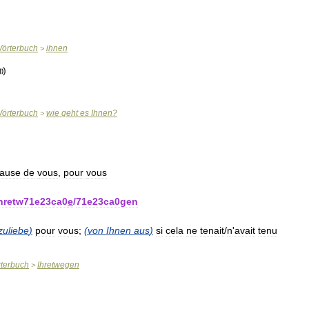
örterbuch
ihnen
>
örterbuch
wie
geht
es
Ihnen
?
>
ause
de
vous
,
pour
vous
hretw71e23ca0
e
/
71e23ca0gen
zuliebe
)
pour
vous
;
(
von
Ihnen
aus
)
si
cela
ne
tenait
/
n
'
avait
tenu
terbuch
Ihretwegen
>