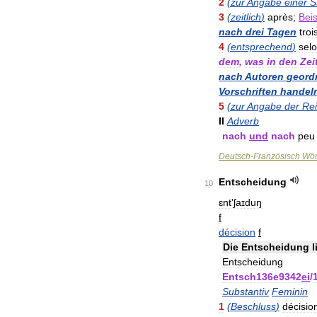
2
(
zur
Angabe
einer
S
3
(
zeitlich
)
après
;
Beis
nach
drei
Tagen
troi
4
(
entsprechend
)
sel
dem
,
was
in
den
Zei
nach
Autoren
geord
Vorschriften
handel
5
(
zur
Angabe
der
Rei
II
Adverb
nach
und
nach
peu
Deutsch
-
Französisch
Wör
Entscheidung
10
ɛnt
'
ʃaɪduŋ
f
décision
f
Die
Entscheidung
l
Entscheidung
Entsch136e9342
ei
/
Substantiv
Feminin
1
(
Beschluss
)
décisio