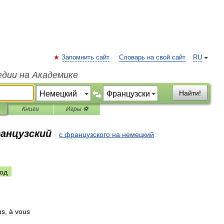
Запомнить сайт
Словарь на свой сайт
RU
едии на Академике
Найти!
Книги
Игры ⚽
ранцузский
с французского на немецкий
од
us
,
à
vous