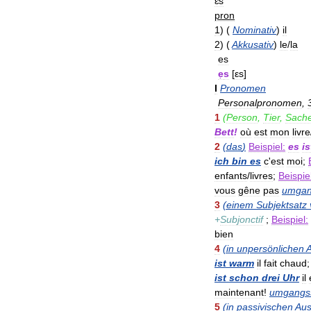
ɛs
pron
1
)
(
Nominativ
)
il
2
)
(
Akkusativ
)
le
/
la
es
e
s
[
εs
]
I
Pronomen
Personalpronomen
,
1
(
Person
,
Tier
,
Sach
Bett
!
où
est
mon
livre
2
(
das
)
Beispiel:
es
is
ich
bin
es
c
'
est
moi
;
enfants
/
livres
;
Beispie
vous
gêne
pas
umgan
3
(
einem
Subjektsatz
+
Subjonctif
;
Beispiel:
bien
4
(
in
unpersönlichen
ist
warm
il
fait
chaud
ist
schon
drei
Uhr
il
maintenant
!
umgangss
5
(
in
passivischen
Aus