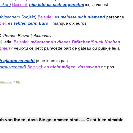
ücken
)
Beispiel:
hier
lebt
es
sich
angenehm
ici
,
la
vie
est
folgendem
Subjekt
)
Beispiel:
es
meldete
sich
niemand
personne
iel:
es
fehlen
zehn
Euro
il
manque
dix
euros
3
.
Person
Einzahl
,
Akkusativ
e
)
le
/
la
;
Beispiel:
möchtest
du
dieses
Brötchen
/
Stück
Kuchen
hmen
?
veux
-
tu
ce
petit
pain
/
cette
part
de
gâteau
ou
puis
-
je
le
/
la
h
glaube
es
nicht
je
ne
le
crois
pas
orausgehend
)
Beispiel:
es
nicht
mögen
,
dass
/
wenn
ne
pas
terbuch
es
>
ch
von
Ihnen
,
dass
Sie
gekommen
sind
. —
C
'
est
bien
aimable