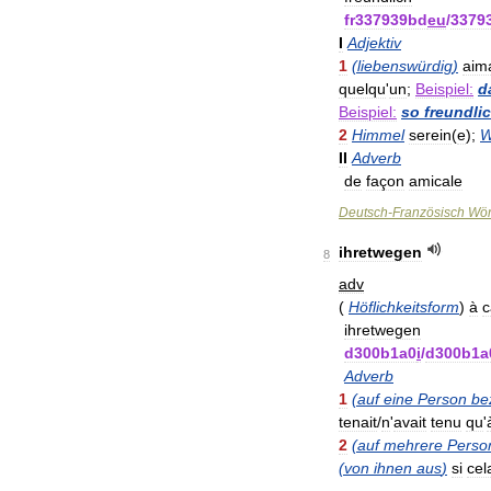
fr337939bd
eu
/
3379
I
Adjektiv
1
(
liebenswürdig
)
aim
quelqu
'
un
;
Beispiel:
d
Beispiel:
so
freundli
2
Himmel
serein
(
e
);
W
II
Adverb
de
façon
amicale
Deutsch
-
Französisch
Wör
ihretwegen
8
adv
(
Höflichkeitsform
)
à
c
ihretwegen
d300b1a0
i
/
d300b1a
Adverb
1
(
auf
eine
Person
be
tenait
/
n
'
avait
tenu
qu
'
2
(
auf
mehrere
Perso
(
von
ihnen
aus
)
si
cel