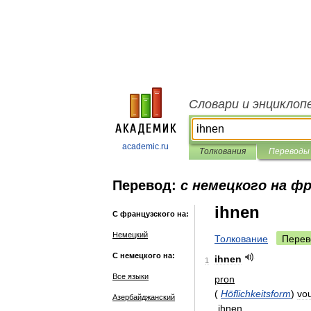
Словари и энциклоп
academic.ru
Толкования
Переводы
Перевод:
с немецкого на ф
ihnen
С французского на:
Немецкий
Толкование
Перев
С немецкого на:
ihnen
1
Все языки
pron
(
Höflichkeitsform
)
vo
Азербайджанский
ihnen