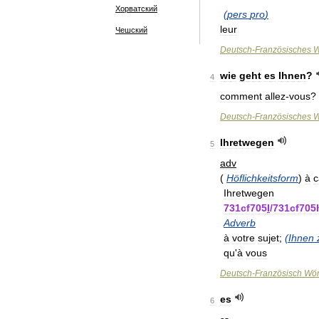
Хорватский
(
pers
pro
)
leur
Чешский
Deutsch
-
Französisches
W
wie
geht
es
Ihnen
?
4
comment
allez
-
vous
?
Deutsch
-
Französisches
W
Ihretwegen
5
adv
(
Höflichkeitsform
)
à
c
Ihretwegen
731cf705
I
/
731cf705
Adverb
à
votre
sujet
;
(
Ihnen
qu
'
à
vous
Deutsch
-
Französisch
Wör
es
6