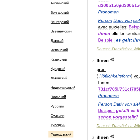
Английский
d300b1a0
i
/
d300b1a
Pronomen
Болгарский
Person
Dativ
von
sie
Венгерский
avec
eux
/
elles
;
Beispi
Вьетнамский
ihnen
elle
les
croit
/
a
Beispiel:
es
geht
ih
Датский
Deutsch
-
Französisch
Wör
Испанский
Казахский
Ihnen
2
pron
Курдский
(
Höflichkeitsform
)
vo
Латинский
Ihnen
Нидерландский
731cf705
I
/
731cf705
Pronomen
Польский
Person
Dativ
von
sie
Русский
Beispiel:
gefällt
es
I
Суахили
schon
vorgestellt
?
Турецкий
Deutsch
-
Französisch
Wör
Французский
ihnen
3