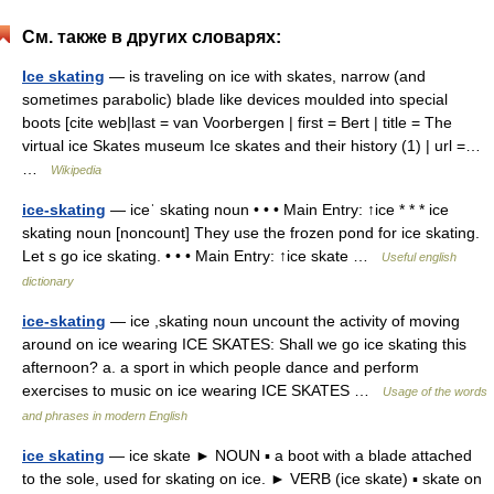
См. также в других словарях:
Ice skating
— is traveling on ice with skates, narrow (and
sometimes parabolic) blade like devices moulded into special
boots [cite web|last = van Voorbergen | first = Bert | title = The
virtual ice Skates museum Ice skates and their history (1) | url =…
…
Wikipedia
ice-skating
— iceˈ skating noun • • • Main Entry: ↑ice * * * ice
skating noun [noncount] They use the frozen pond for ice skating.
Let s go ice skating. • • • Main Entry: ↑ice skate …
Useful english
dictionary
ice-skating
— ice ,skating noun uncount the activity of moving
around on ice wearing ICE SKATES: Shall we go ice skating this
afternoon? a. a sport in which people dance and perform
exercises to music on ice wearing ICE SKATES …
Usage of the words
and phrases in modern English
ice skating
— ice skate ► NOUN ▪ a boot with a blade attached
to the sole, used for skating on ice. ► VERB (ice skate) ▪ skate on