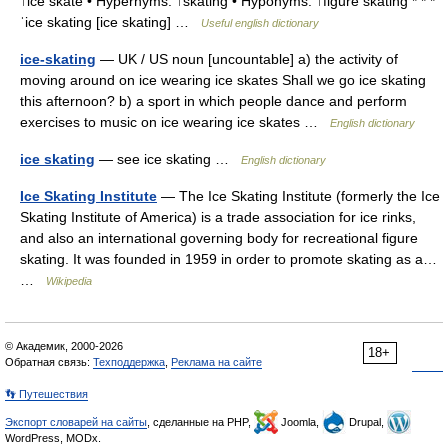
↑ice skate • Hypernyms: ↑skating • Hyponyms: ↑figure skating * * *
ˈice skating [ice skating] …
Useful english dictionary
ice-skating
— UK / US noun [uncountable] a) the activity of
moving around on ice wearing ice skates Shall we go ice skating
this afternoon? b) a sport in which people dance and perform
exercises to music on ice wearing ice skates …
English dictionary
ice skating
— see ice skating …
English dictionary
Ice Skating Institute
— The Ice Skating Institute (formerly the Ice
Skating Institute of America) is a trade association for ice rinks,
and also an international governing body for recreational figure
skating. It was founded in 1959 in order to promote skating as a…
…
Wikipedia
© Академик, 2000-2026
18+
Обратная связь:
Техподдержка
,
Реклама на сайте
👣 Путешествия
Экспорт словарей на сайты
, сделанные на PHP,
Joomla,
Drupal,
WordPress, MODx.