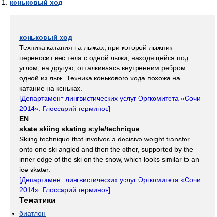
коньковый ход
коньковый ход
Техника катания на лыжах, при которой лыжник
переносит вес тела с одной лыжи, находящейся под
углом, на другую, отталкиваясь внутренним ребром
одной из лыж. Техника конькового хода похожа на
катание на коньках.
[
Департамент лингвистических услуг Оргкомитета «Сочи
2014». Глоссарий терминов
]
EN
skate skiing skating style/technique
Skiing technique that involves a decisive weight transfer
onto one ski angled and then the other, supported by the
inner edge of the ski on the snow, which looks similar to an
ice skater.
[
Департамент лингвистических услуг Оргкомитета «Сочи
2014». Глоссарий терминов
]
Тематики
биатлон