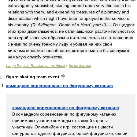
extravagantly subsisted, skating indeed upon very thin ice in his
relations with them, and expending treasures of diplomacy and
dissimulation which might have been employed in the service of
his country.
(R. Aldington, ‘Death of a Hero’, part II)
— От щедрот
этих трех джентльменов, не отличавшихся расточительностью,
наш герой главным образом и питался, скользя в отношениях
с ними по очень тонкому льду и убивая на них свои
дипломатические способности, которые могли бы сослужить
немалую службу отечеству.
Large English-Russian phrasebook
be on thin ice
>
figure skating team event
14
командное соревнование по фигурному катанию
командное соревнование по фигурному катанию
В командном соревновании по фигурному катанию
принимают участие команды от каждой страны-
участницы Олимпийских игр, состоящие из шести
фигуристов: одного фигуриста, одной фигуристки, одной