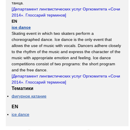
танца.
[
Департамент лингвистических услуг Оргкомитета «Сочи
2014». Глоссарий терминов
]
EN
ice dance
Skating event in which two skaters perform a
choreographed dance. Ice dance is the only event that
allows the use of music with vocals. Dancers adhere closely
to the rhythm of the music and express the character of the
music with appropriate emotion and feeling. Ice dance
competitions consist of two programs: the short program
and the free dance.
[
Департамент лингвистических услуг Оргкомитета «Сочи
2014». Глоссарий терминов
]
Тематики
фигурное катание
EN
ice dance