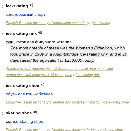
ice-skating
3
конькобежный спорт
English-Russian dictionary of Information technology
ice-skating
>
ice-skating rink
4
сущ.
каток для фигурного катания
The most notable of these was the Woman’s Exhibition, which
took place in 1909 in a Knightsbridge ice-skating rink, and in 10
days raised the equivalent of £250,000 today.
Англо-русский универсальный дополнительный практический
переводческий словарь И. Мостицкого
ice-skating rink
>
ice-skating shoe
5
обувь для конькобежцев
English-Russian dictionary of leather and footwear industry
ice-skating shoe
>
skating shoe
6
см.
ice-skating shoe
English-Russian dictionary of leather and footwear industry
skating shoe
>