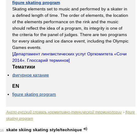
figure skating program
Skating elements set to music and performed by a skater in
a defined length of time. The order of elements, the location
of the elements performance on the rink and the music
should reflect the idea of a program, its integrity is one of
the criteria for the panel of judges. There are two programs
for every skating and ice dance event, including the Olympic
Games events.
[
Департамент лингвистических услуг Оргкомитета «Сочи
2014». Глоссарий терминов
]
Тематики
фигурное катание
EN
figure skating program
Англо-русский словарь нормативно-технической терминологии
figure
>
skating program
skate skiing skating style/technique
16