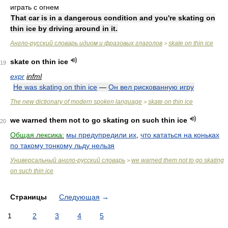
играть с огнем
That car is in a dangerous condition and you're skating on
thin ice by driving around in it.
Англо-русский словарь идиом и фразовых глаголов
skate on thin ice
>
skate on thin ice
19
expr
infml
He was skating on thin ice
—
Он вел рискованную игру
The new dictionary of modern spoken language
skate on thin ice
>
we warned them not to go skating on such thin ice
20
Общая лексика:
мы предупредили их
,
что кататься на коньках
по такому тонкому льду нельзя
Универсальный англо-русский словарь
we warned them not to go skating
>
on such thin ice
Страницы
Следующая
→
1
2
3
4
5