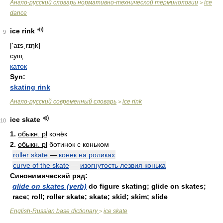
Англо-русский словарь нормативно-технической терминологии
ice
>
dance
ice rink
9
['aɪsˌrɪŋk]
сущ.
каток
Syn:
skating rink
Англо-русский современный словарь
ice rink
>
ice skate
10
1.
обыкн. pl
конёк
2.
обыкн. pl
ботинок с коньком
roller skate
—
конек на роликах
curve of the skate
—
изогнутость лезвия конька
Синонимический ряд:
glide on skates (verb)
do figure skating; glide on skates;
race; roll; roller skate; skate; skid; skim; slide
English-Russian base dictionary
ice skate
>