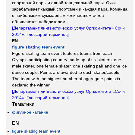
спортивной пары и одной танцевальной пары. Очки
зарабатывает каждый спортсмен и каждая пара. Команда
с наибольшим суммарным количеством очков
объявляется победителем.
[
Департамент лингвистических услуг Оргкомитета «Сочи
2014». Глоссарий терминов
]
EN
figure skating team event
Figure skating team event features teams from each
Olympic participating country made up of six skaters: one
male skater, one female skater, one skating pair and one ice
dance couple. Points are awarded to each skater/couple.
The team with the highest number of aggregate points is
declared the winner.
[
Департамент лингвистических услуг Оргкомитета «Сочи
2014». Глоссарий терминов
]
Тематики
фигурное катание
EN
figure skating team event