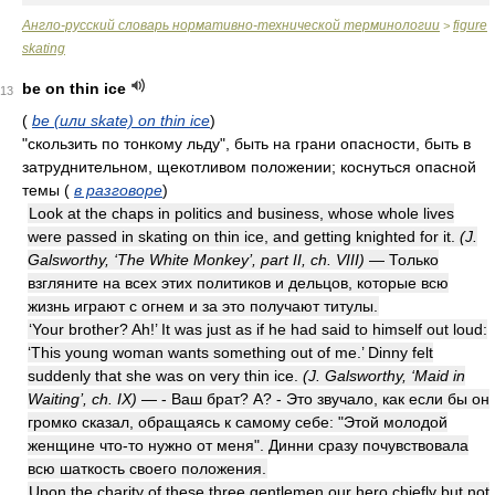
Англо-русский словарь нормативно-технической терминологии
figure
>
skating
be on thin ice
13
(
be (или skate) on thin ice
)
"скользить по тонкому льду", быть на грани опасности, быть в
затруднительном, щекотливом положении; коснуться опасной
темы
(
в разговоре
)
Look at the chaps in politics and business, whose whole lives
were passed in skating on thin ice, and getting knighted for it.
(J.
Galsworthy, ‘The White Monkey’, part II, ch. VIII)
— Только
взгляните на всех этих политиков и дельцов, которые всю
жизнь играют с огнем и за это получают титулы.
‘Your brother? Ah!’ It was just as if he had said to himself out loud:
‘This young woman wants something out of me.’ Dinny felt
suddenly that she was on very thin ice.
(J. Galsworthy, ‘Maid in
Waiting’, ch. IX)
— - Ваш брат? А? - Это звучало, как если бы он
громко сказал, обращаясь к самому себе: "Этой молодой
женщине что-то нужно от меня". Динни сразу почувствовала
всю шаткость своего положения.
Upon the charity of these three gentlemen our hero chiefly but not