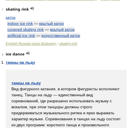
skating rink
7
каток
indoor ice rink
—
крытый каток
covered skating rink
—
крытый каток
artificial ice rink
—
искусственный каток
English-Russian base dictionary
skating rink
>
ice dance
8
танцы на льду
танцы на льду
Вид фигурного катания, в котором фигуристы исполняют
танец. Танцы на льду — единственный вид
соревнований, где разрешено использовать музыку с
вокалом, при этом танцоры должны строго
придерживаться музыкального ритма и ярко выражать
характер музыки. Соревнования в танцах на льду состоят
из двух программ: короткого танца и произвольного