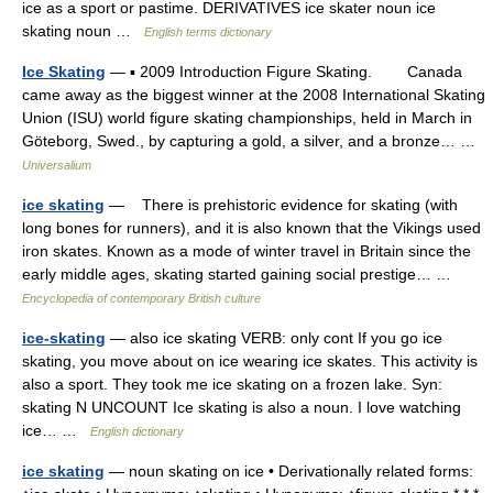
ice as a sport or pastime. DERIVATIVES ice skater noun ice
skating noun …
English terms dictionary
Ice Skating
— ▪ 2009 Introduction Figure Skating. Canada
came away as the biggest winner at the 2008 International Skating
Union (ISU) world figure skating championships, held in March in
Göteborg, Swed., by capturing a gold, a silver, and a bronze… …
Universalium
ice skating
— There is prehistoric evidence for skating (with
long bones for runners), and it is also known that the Vikings used
iron skates. Known as a mode of winter travel in Britain since the
early middle ages, skating started gaining social prestige… …
Encyclopedia of contemporary British culture
ice-skating
— also ice skating VERB: only cont If you go ice
skating, you move about on ice wearing ice skates. This activity is
also a sport. They took me ice skating on a frozen lake. Syn:
skating N UNCOUNT Ice skating is also a noun. I love watching
ice… …
English dictionary
ice skating
— noun skating on ice • Derivationally related forms: