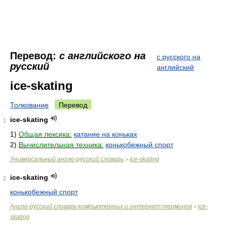
Перевод:
с английского на
с русского на
русский
английский
ice-skating
Толкование
Перевод
ice-skating
1
1)
Общая лексика:
катание на коньках
2)
Вычислительная техника:
конькобежный спорт
Универсальный англо-русский словарь
ice-skating
>
ice-skating
2
конькобежный спорт
Англо-русский словарь компьютерных и интернет терминов
ice-
>
skating