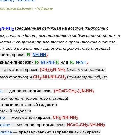
and
space
dictionary
hydrazine
>
N
-
NH
(
бесцветная
дымящая
на
воздухе
жидкость
с
2
2
ом
,
сильно
ядовит
,
смешивается
в
любых
соотношениях
с
иаком
и
спиртом
;
применяется
в
органическом
синтезе
,
тмасс
и
в
качестве
компонента
ракетного
топлива
)
лкилгидразин
R
-
NH
-
NH
2
диалкилгидразин
R
-
NH
-
NH
-
R
или
R
N
-
NH
2
2
—
диметилгидразин
(
CH
)
N
-
NH
(
несимметричный
,
3
2
2
ного
топлива
)
и
CH
-
NH
-
NH
-
CH
(
симметричный
,
не
3
3
ne
—
дипропаргилгидразин
(
HC
≡
C
-
CH
-)
N
-
NH
2
2
2
,
компонент
ракетного
топлива
)
желатинированный
гидразин
жидкий
гидразин
ine
—
монометилгидразин
CH
-
NH
-
NH
3
2
azine
—
монопропаргилгидразин
HC
≡
C
-
CH
-
NH
-
NH
2
2
razine
—
предварительно
заправляемый
гидразин