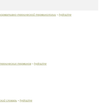
нормативно
-
технической
терминологии
hydrazine
>
технических
терминов
hydrazine
>
ский
словарь
hydrazine
>