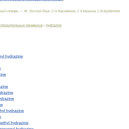
ный
словарь
. —
М
.
:
Русский
Язык
.
С
.
Н
.
Корчемкина
,
С
.
К
.
Кашкина
,
С
.
В
.
Курбатова
.
строительных
терминов
hydrazine
>
hyl
hydrazine
e
zine
azine
drazine
ydrazine
ne
hyl
hydrazine
e
ethyl
hydrazine
ropargyl
hydrazine