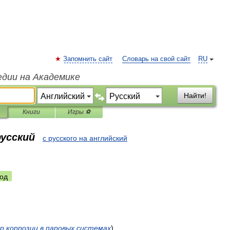
Запомнить сайт
Словарь на свой сайт
RU
едии на Академике
Найти!
Книги
Игры ⚽
русский
с русского на английский
од
р
коррозии
в
паровых
системах
)