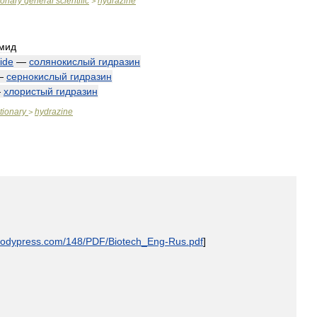
ionary
general
scientific
hydrazine
>
мид
ide
—
солянокислый
гидразин
—
сернокислый
гидразин
—
хлористый
гидразин
tionary
hydrazine
>
odypress
.
com
/
148
/
PDF
/
Biotech
_
Eng
-
Rus
.
pdf
]