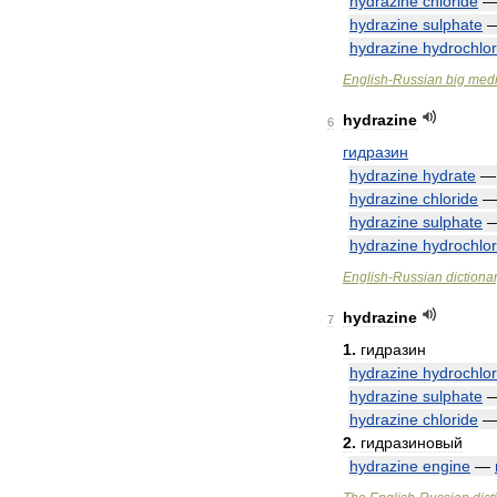
hydrazine
chloride
hydrazine
sulphate
hydrazine
hydrochlor
English
-
Russian
big
medi
hydrazine
6
гидразин
hydrazine
hydrate
hydrazine
chloride
hydrazine
sulphate
hydrazine
hydrochlor
English
-
Russian
dictiona
hydrazine
7
1
.
гидразин
hydrazine
hydrochlor
hydrazine
sulphate
hydrazine
chloride
2
.
гидразиновый
hydrazine
engine
—