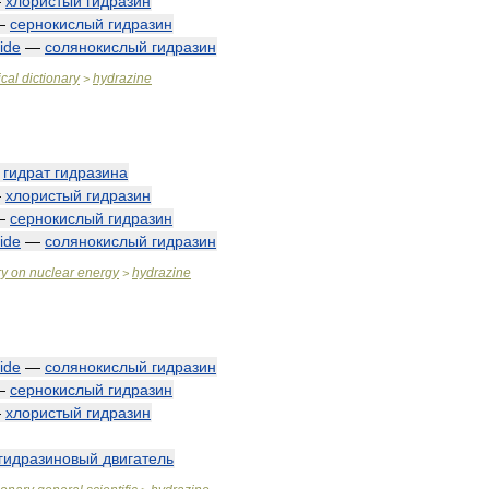
—
хлористый
гидразин
—
сернокислый
гидразин
ide
—
солянокислый
гидразин
cal
dictionary
hydrazine
>
—
гидрат
гидразина
—
хлористый
гидразин
—
сернокислый
гидразин
ide
—
солянокислый
гидразин
ry
on
nuclear
energy
hydrazine
>
ide
—
солянокислый
гидразин
—
сернокислый
гидразин
—
хлористый
гидразин
гидразиновый
двигатель