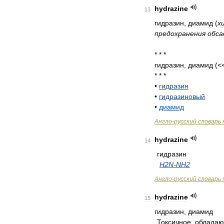
hydrazine
13
гидразин
,
диамид
(
х
предохранения
обса
* * *
гидразин
,
диамид
(
<
* * *
•
гидразин
•
гидразиновый
•
диамид
Англо
-
русский
словарь
hydrazine
14
гидразин
H2N
-
NH2
Англо
-
русский
словарь
hydrazine
15
гидразин
,
диамид
Токсичное
,
облада