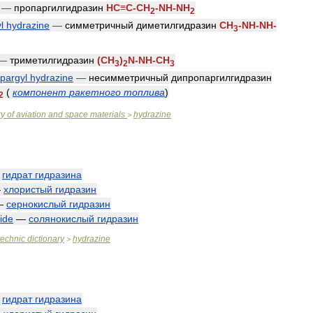
—
пропаргилгидразин
HC
≡
C
-
CH
-
NH
-
NH
2
2
l
hydrazine
—
симметричный
диметилгидразин
CH
-
NH
-
NH
-
3
—
триметилгидразин
(
CH
)
N
-
NH
-
CH
3
2
3
opargyl
hydrazine
—
несимметричный
дипропаргилгидразин
(
компонент
ракетного
топлива
)
2
ry
of
aviation
and
space
materials
hydrazine
>
—
гидрат
гидразина
—
хлористый
гидразин
—
сернокислый
гидразин
ide
—
солянокислый
гидразин
technic
dictionary
hydrazine
>
—
гидрат
гидразина