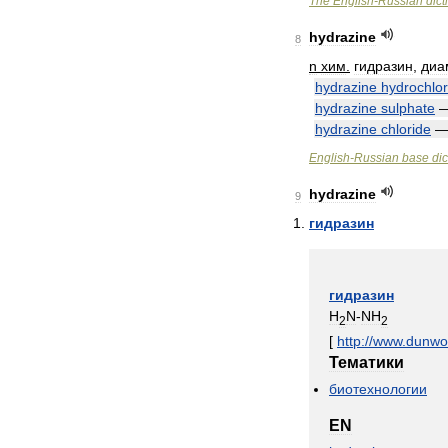
The
English
-
Russian
dict
hydrazine
8
n
хим
.
гидразин
,
диа
hydrazine
hydrochlor
hydrazine
sulphate
hydrazine
chloride
English
-
Russian
base
dic
hydrazine
9
гидразин
гидразин
H
N
-
NH
2
2
[
http:
//
www
.
dunwo
Тематики
биотехнологии
EN