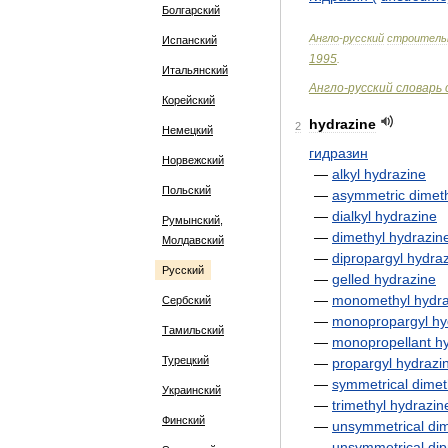
Болгарский
Англо
-
русский
строитель
Испанский
1995
.
Итальянский
Англо
-
русский
словарь
Корейский
hydrazine
2
Немецкий
гидразин
Норвежский
—
alkyl
hydrazine
Польский
—
asymmetric
dimet
—
dialkyl
hydrazine
Румынский,
—
dimethyl
hydrazin
Молдавский
—
dipropargyl
hydra
Русский
—
gelled
hydrazine
—
monomethyl
hydr
Сербский
—
monopropargyl
hy
Тамильский
—
monopropellant
h
Турецкий
—
propargyl
hydrazi
—
symmetrical
dimet
Украинский
—
trimethyl
hydrazin
Финский
—
unsymmetrical
dim
—
unsymmetrical
dip