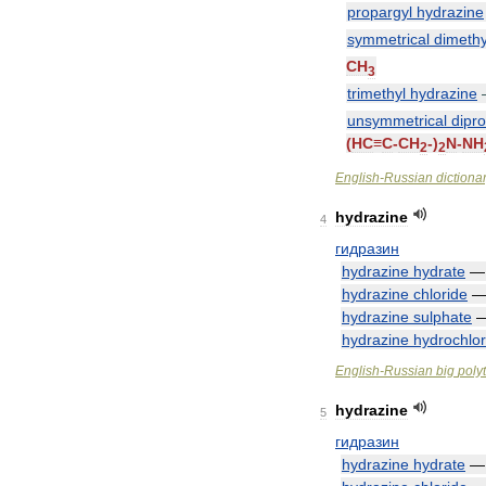
propargyl
hydrazine
symmetrical
dimethy
CH
3
trimethyl
hydrazine
unsymmetrical
dipr
(
HC
≡
C
-
CH
-)
N
-
NH
2
2
English
-
Russian
dictiona
hydrazine
4
гидразин
hydrazine
hydrate
hydrazine
chloride
hydrazine
sulphate
hydrazine
hydrochlor
English
-
Russian
big
poly
hydrazine
5
гидразин
hydrazine
hydrate