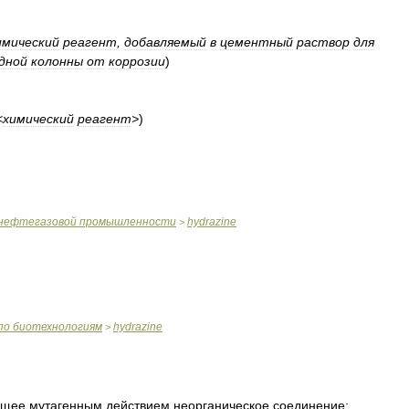
имический
реагент
,
добавляемый
в
цементный
раствор
для
дной
колонны
от
коррозии
)
<
химический
реагент
>
)
нефтегазовой
промышленности
hydrazine
>
по
биотехнологиям
hydrazine
>
ющее
мутагенным
действием
неорганическое
соединение
;