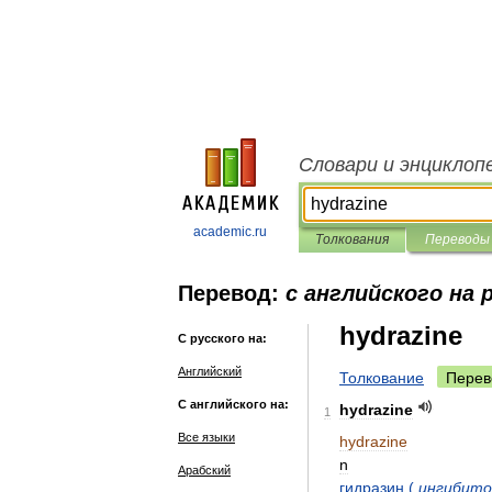
Словари и энциклоп
academic.ru
Толкования
Переводы
Перевод:
с английского на 
hydrazine
С русского на:
Английский
Толкование
Перев
С английского на:
hydrazine
1
Все языки
hydrazine
n
Арабский
гидразин
(
ингибито