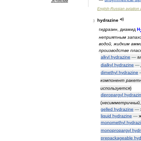
Эстонский
Englsh
-
Russian
aviation
hydrazine
3
гидразин
,
диамид
H
неприятным
запах
водой
,
жидким
амм
производстве
плас
alkyl
hydrazine
—
а
dialkyl
hydrazine
—
dimethyl
hydrazine
компонент
ракет
используется
)
dipropargyl
hydrazi
(
несимметричный
gelled
hydrazine
—
liquid
hydrazine
—
monomethyl
hydraz
monopropargyl
hydr
prepackageable
hyd