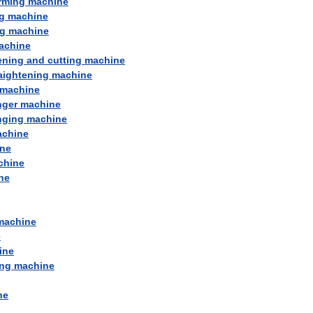
rming
machine
g
machine
g
machine
achine
ening
and
cutting
machine
aightening
machine
machine
nger
machine
nging
machine
chine
ne
chine
ne
machine
e
ine
ing
machine
ne