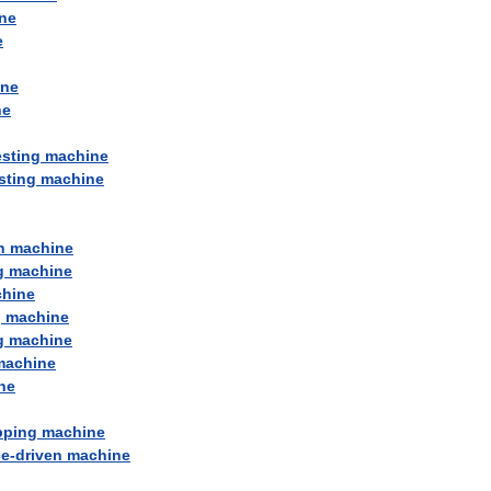
ne
e
ine
ne
esting
machine
sting
machine
n
machine
g
machine
hine
g
machine
g
machine
machine
ne
pping
machine
ce
-
driven
machine