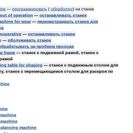
ine
—
программировать
(
обработку
)
на
станке
out
of
operation
—
останавливать
станок
achine
for
wear
—
перенастраивать
станок
для
са
inoperative
—
останавливать
станок
e
—
обслуживать
станок
обрабатывать
на
пробном
проходе
ng
frame
—
станок
с
подвижной
рамой
,
станок
с
рамой
ling
table
for
shaping
—
станок
с
подвижным
столом
для
ту
,
станок
с
перемещающимся
столом
для
раскроя
по
hine
hine
machine
machine
balancing
machine