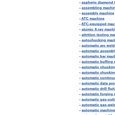
-
aspheric
diamond
-
assembling
machi
-
assembly
machine
-
ATC
machine
-
ATC
-
equipped
mac
-
atomic
X
-
ray
mach
-
attrition
testing
ma
-
autochucking
mac
-
automatic
arc
weld
-
automatic
assembl
-
automatic
bar
mac
-
automatic
buffing
-
automatic
chuckin
-
automatic
chuckin
-
automatic
continu
-
automatic
data
pro
-
automatic
drill
flut
-
automatic
forging
-
automatic
gas
-
cutt
-
automatic
gas
-
wel
-
automatic
machine