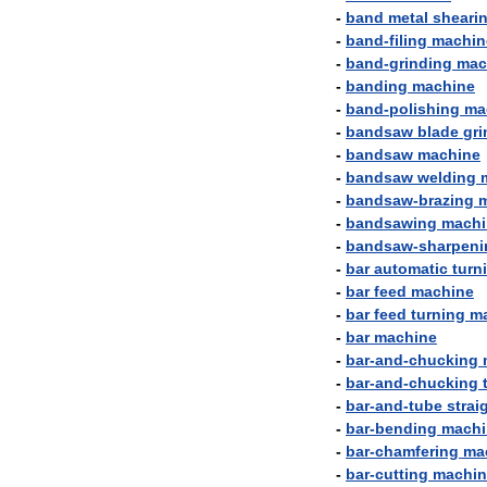
-
band
metal
sheari
-
band
-
filing
machin
-
band
-
grinding
mac
-
banding
machine
-
band
-
polishing
ma
-
bandsaw
blade
gri
-
bandsaw
machine
-
bandsaw
welding
-
bandsaw
-
brazing
-
bandsawing
machi
-
bandsaw
-
sharpeni
-
bar
automatic
turn
-
bar
feed
machine
-
bar
feed
turning
m
-
bar
machine
-
bar
-
and
-
chucking
-
bar
-
and
-
chucking
-
bar
-
and
-
tube
strai
-
bar
-
bending
machi
-
bar
-
chamfering
ma
-
bar
-
cutting
machin