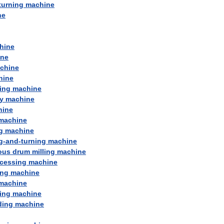
turning
machine
ne
hine
ine
chine
hine
ing
machine
y
machine
hine
machine
g
machine
g
-
and
-
turning
machine
ous
drum
milling
machine
cessing
machine
ing
machine
machine
ing
machine
ding
machine