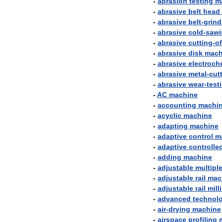
-
abrasion
testing
m
-
abrasive
belt
head
-
abrasive
belt
-
grind
-
abrasive
cold
-
sawi
-
abrasive
cutting
-
of
-
abrasive
disk
mach
-
abrasive
electroch
-
abrasive
metal
-
cut
-
abrasive
wear
-
test
-
AC
machine
-
accounting
machi
-
acyclic
machine
-
adapting
machine
-
adaptive
control
m
-
adaptive
controlle
-
adding
machine
-
adjustable
multipl
-
adjustable
rail
mac
-
adjustable
rail
mill
-
advanced
technol
-
air
-
drying
machine
-
airspace
profiling