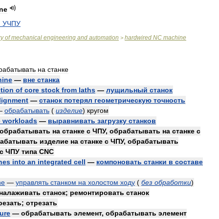
ne
м
УЧПУ
ry
of
mechanical
engineering
and
automation
hardwired
NC
machine
>
рабатывать
на
станке
hine
—
вне
станка
tion
of
core
stock
from
laths
—
лущильный
станок
lignment
—
станок
потерял
геометрическую
точность
—
обрабатывать
(
изделие
)
кругом
e
workloads
—
выравнивать
загрузку
станков
обрабатывать
на
станке
с
ЧПУ
,
обрабатывать
на
станке
с
абатывать
изделие
на
станке
с
ЧПУ
,
обрабатывать
с
ЧПУ
типа
CNC
nes
into
an
integrated
cell
—
компоновать
станки
в
составе
ne
—
управлять
станком
на
холостом
ходу
(
без
обработки
)
налаживать
станок
;
ремонтировать
станок
резать
;
отрезать
ture
—
обрабатывать
элемент
,
обрабатывать
элемент