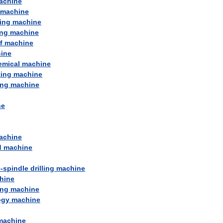
achine
machine
ing
machine
ng
machine
f
machine
ine
emical
machine
ting
machine
ing
machine
ne
achine
d
machine
e
-
spindle
drilling
machine
hine
ing
machine
ogy
machine
machine