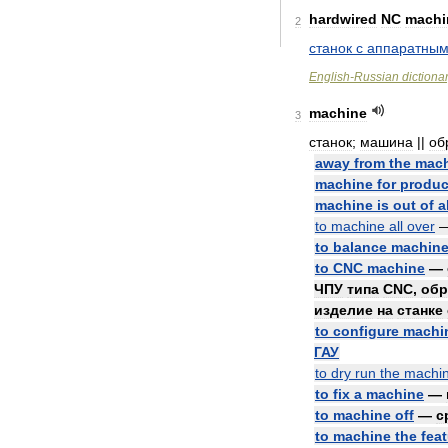
hardwired
NC
machi
2
станок
с
аппаратны
English
-
Russian
dictiona
machine
3
станок
;
машина
||
об
away
from
the
mac
machine
for
produc
machine
is
out
of
a
to
machine
all
over
to
balance
machin
to
CNC
machine
—
ЧПУ
типа
CNC
,
обр
изделие
на
станке
to
configure
machi
ГАУ
to
dry
run
the
machi
to
fix
a
machine
—
to
machine
off
—
с
to
machine
the
fea