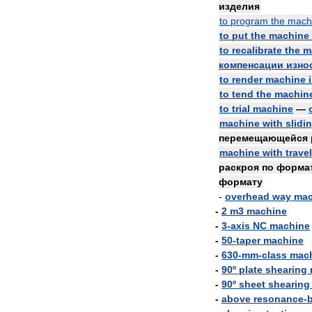
изделия
to
program
the
mach
to
put
the
machine
to
recalibrate
the
m
компенсации
изно
to
render
machine
to
tend
the
machin
to
trial
machine
—
machine
with
slidi
перемещающейся
machine
with
trave
раскроя
по
форма
формату
-
overhead
way
mac
-
2
m3
machine
-
3
-
axis
NC
machine
-
50
-
taper
machine
-
630
-
mm
-
class
mac
-
90º
plate
shearing
-
90º
sheet
shearing
-
above
resonance
-