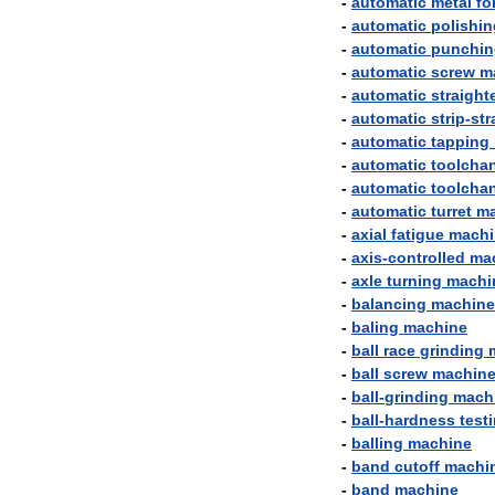
-
automatic
metal
fo
-
automatic
polishin
-
automatic
punchin
-
automatic
screw
m
-
automatic
straight
-
automatic
strip
-
str
-
automatic
tapping
-
automatic
toolcha
-
automatic
toolcha
-
automatic
turret
ma
-
axial
fatigue
machi
-
axis
-
controlled
ma
-
axle
turning
machi
-
balancing
machine
-
baling
machine
-
ball
race
grinding
-
ball
screw
machin
-
ball
-
grinding
mach
-
ball
-
hardness
test
-
balling
machine
-
band
cutoff
machi
-
band
machine