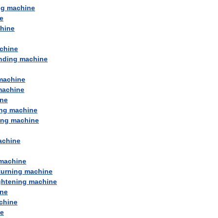
ng
machine
e
hine
chine
nding
machine
machine
machine
ne
ng
machine
ing
machine
achine
machine
turning
machine
ghtening
machine
ne
chine
e