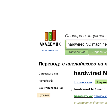
Словари и энциклоп
academic.ru
Толкования
Переводы
Перевод:
с английского на 
hardwired 
С русского на:
Английский
Толкование
Перев
С английского на:
hardwired
NC
machi
1
Русский
Автоматика:
станок
с
Универсальный
англо
-
р