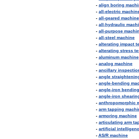
-
align
boring
machi
-
all
-
electric
machin
-
all
-
geared
machine
-
all
-
hydraulic
mach
-
all
-
purpose
machi
-
all
-
steel
machine
-
alterating
impact
t
-
alterating
stress
te
-
aluminum
machine
-
analog
machine
-
ancillary
inspectio
-
angle
straightenin
-
angle
-
bending
mac
-
angle
-
iron
bendin
-
angle
-
iron
shearin
-
anthropomorphic
-
arm
tapping
machi
-
armoring
machine
-
articulating
arm
ta
-
artificial
intelligen
-
AS
/
R
machine