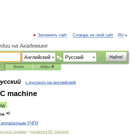
Запомнить сайт
Словарь на свой сайт
RU
едии на Академике
Найти!
Книги
Игры ⚽
русский
с русского на английский
NC machine
од
ne
аппаратным
УЧПУ
усский
словарь
hardwired
NC
machine
>