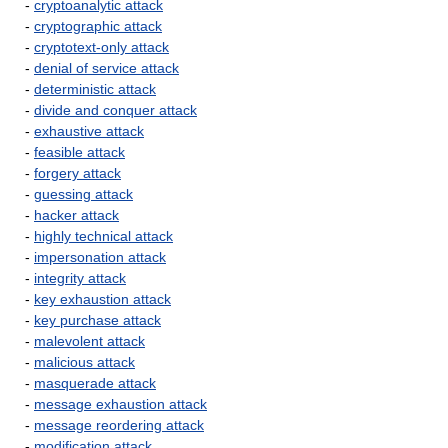
-
cryptoanalytic attack
-
cryptographic attack
-
cryptotext-only attack
-
denial of service attack
-
deterministic attack
-
divide and conquer attack
-
exhaustive attack
-
feasible attack
-
forgery attack
-
guessing attack
-
hacker attack
-
highly technical attack
-
impersonation attack
-
integrity attack
-
key exhaustion attack
-
key purchase attack
-
malevolent attack
-
malicious attack
-
masquerade attack
-
message exhaustion attack
-
message reordering attack
-
modification attack