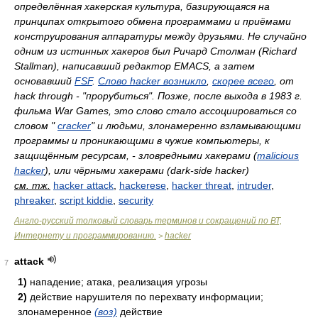
определённая хакерская культура, базирующаяся на
принципах открытого обмена программами и приёмами
конструирования аппаратуры между друзьями. Не случайно
одним из истинных хакеров был Ричард Столман (Richard
Stallman), написавший редактор EMACS, а затем
основавший
FSF
.
Слово hacker возникло
,
скорее всего
, от
hack through - "прорубиться". Позже, после выхода в 1983 г.
фильма War Games, это слово стало ассоциироваться со
словом "
cracker
" и людьми, злонамеренно взламывающими
программы и проникающими в чужие компьютеры, к
защищённым ресурсам, - зловредными хакерами (
malicious
hacker
), или чёрными хакерами (dark-side hacker)
см. тж.
hacker attack
,
hackerese
,
hacker threat
,
intruder
,
phreaker
,
script kiddie
,
security
Англо-русский толковый словарь терминов и сокращений по ВТ,
Интернету и программированию.
hacker
>
attack
7
1)
нападение; атака, реализация угрозы
2)
действие нарушителя по перехвату информации;
злонамеренное
(воз)
действие