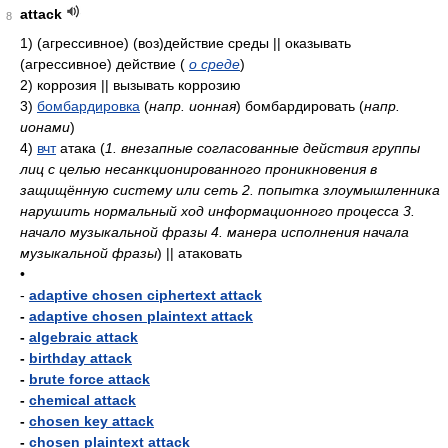
attack
8
1)
(агрессивное) (воз)действие среды || оказывать
(агрессивное) действие
(
о среде
)
2)
коррозия || вызывать коррозию
3)
бомбардировка
(
напр. ионная
)
бомбардировать
(
напр.
ионами
)
4)
вчт
атака
(
1. внезапные согласованные действия группы
лиц с целью несанкционированного проникновения в
защищённую систему или сеть 2. попытка злоумышленника
нарушить нормальный ход информационного процесса 3.
начало музыкальной фразы 4. манера исполнения начала
музыкальной фразы
)
|| атаковать
•
-
adaptive chosen ciphertext attack
-
adaptive chosen plaintext attack
-
algebraic attack
-
birthday attack
-
brute force attack
-
chemical attack
-
chosen key attack
-
chosen plaintext attack