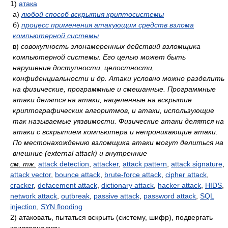
1)
атака
а)
любой способ вскрытия криптосистемы
б)
процесс применения атакующим средств взлома
компьютерной системы
в)
совокупность злонамеренных действий взломщика
компьютерной системы. Его целью может быть
нарушение доступности, целостности,
конфиденциальности и др. Атаки условно можно разделить
на физические, программные и смешанные. Программные
атаки делятся на атаки, нацеленные на вскрытие
криптографических алгоритмов, и атаки, использующие
так называемые уязвимости. Физические атаки делятся на
атаки с вскрытием компьютера и непроникающие атаки.
По местонахождению взломщика атаки могут делиться на
внешние (external attack) и внутренние
см. тж.
attack detection
,
attacker
,
attack pattern
,
attack signature
,
attack vector
,
bounce attack
,
brute-force attack
,
cipher attack
,
cracker
,
defacement attack
,
dictionary attack
,
hacker attack
,
HIDS
,
network attack
,
outbreak
,
passive attack
,
password attack
,
SQL
injection
,
SYN flooding
2)
атаковать, пытаться вскрыть (систему, шифр), подвергать