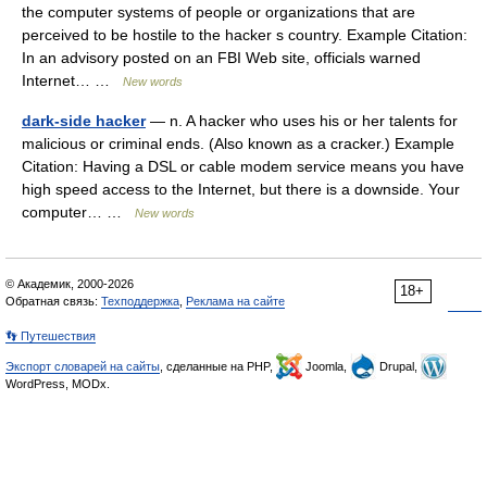
the computer systems of people or organizations that are
perceived to be hostile to the hacker s country. Example Citation:
In an advisory posted on an FBI Web site, officials warned
Internet… …
New words
dark-side hacker
— n. A hacker who uses his or her talents for
malicious or criminal ends. (Also known as a cracker.) Example
Citation: Having a DSL or cable modem service means you have
high speed access to the Internet, but there is a downside. Your
computer… …
New words
© Академик, 2000-2026
18+
Обратная связь:
Техподдержка
,
Реклама на сайте
👣 Путешествия
Экспорт словарей на сайты
, сделанные на PHP,
Joomla,
Drupal,
WordPress, MODx.