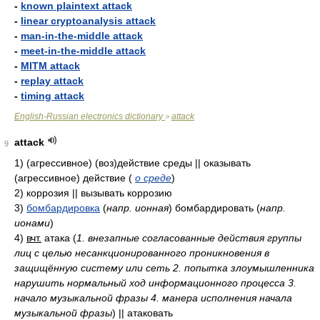
-
known plaintext attack
-
linear cryptoanalysis attack
-
man-in-the-middle attack
-
meet-in-the-middle attack
-
MITM attack
-
replay attack
-
timing attack
English-Russian electronics dictionary
attack
>
attack
9
1)
(агрессивное) (воз)действие среды || оказывать
(агрессивное) действие
(
о среде
)
2)
коррозия || вызывать коррозию
3)
бомбардировка
(
напр. ионная
)
бомбардировать
(
напр.
ионами
)
4)
вчт.
атака
(
1. внезапные согласованные действия группы
лиц с целью несанкционированного проникновения в
защищённую систему или сеть 2. попытка злоумышленника
нарушить нормальный ход информационного процесса 3.
начало музыкальной фразы 4. манера исполнения начала
музыкальной фразы
)
|| атаковать