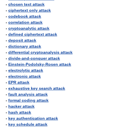
-
chosen text attack
-
ciphertext only attack
-
codebook attack
-
correlation attack
-
cryptoanalytic attack
-
defined ciphertext attack
-
deposit attack
-
dictionary attack
-
differential cryptoanalysis attack
-
divide-and-conquer attack
-
Einstein-Podolsky-Rosen attack
-
electrolytic attack
-
electronic attack
-
EPR attack
-
exhaustive key search attack
-
fault analysis attack
-
formal coding attack
-
hacker attack
-
hash attack
-
key authentication attack
-
key schedule attack