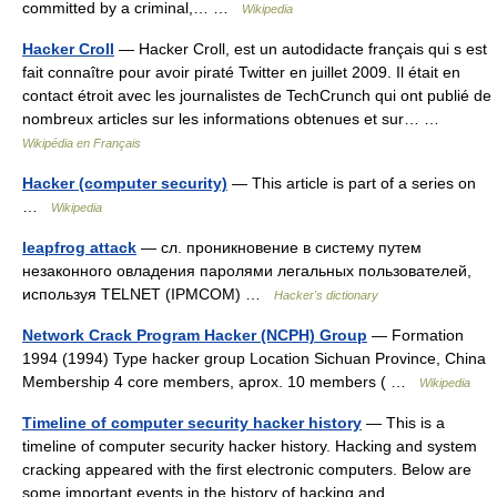
committed by a criminal,… …
Wikipedia
Hacker Croll
— Hacker Croll, est un autodidacte français qui s est
fait connaître pour avoir piraté Twitter en juillet 2009. Il était en
contact étroit avec les journalistes de TechCrunch qui ont publié de
nombreux articles sur les informations obtenues et sur… …
Wikipédia en Français
Hacker (computer security)
— This article is part of a series on
…
Wikipedia
leapfrog attack
— сл. проникновение в систему путем
незаконного овладения паролями легальных пользователей,
используя TELNET (IPMCOM) …
Hacker's dictionary
Network Crack Program Hacker (NCPH) Group
— Formation
1994 (1994) Type hacker group Location Sichuan Province, China
Membership 4 core members, aprox. 10 members ( …
Wikipedia
Timeline of computer security hacker history
— This is a
timeline of computer security hacker history. Hacking and system
cracking appeared with the first electronic computers. Below are
some important events in the history of hacking and