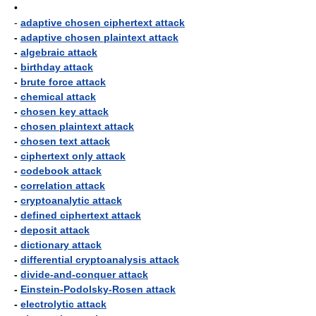
•
-
adaptive chosen ciphertext attack
-
adaptive chosen plaintext attack
-
algebraic attack
-
birthday attack
-
brute force attack
-
chemical attack
-
chosen key attack
-
chosen plaintext attack
-
chosen text attack
-
ciphertext only attack
-
codebook attack
-
correlation attack
-
cryptoanalytic attack
-
defined ciphertext attack
-
deposit attack
-
dictionary attack
-
differential cryptoanalysis attack
-
divide-and-conquer attack
-
Einstein-Podolsky-Rosen attack
-
electrolytic attack