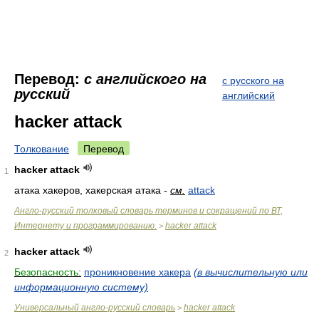
Перевод:
с английского на
с русского на
русский
английский
hacker attack
Толкование
Перевод
hacker attack
1
атака хакеров, хакерская атака -
см.
attack
Англо-русский толковый словарь терминов и сокращений по ВТ,
Интернету и программированию.
hacker attack
>
hacker attack
2
Безопасность:
проникновение хакера
(в вычислительную или
информационную систему)
Универсальный англо-русский словарь
hacker attack
>