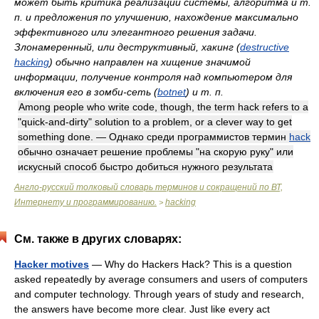
может быть критика реализации системы, алгоритма и т.
п. и предложения по улучшению, нахождение максимально
эффективного или элегантного решения задачи.
Злонамеренный, или деструктивный, хакинг (
destructive
hacking
) обычно направлен на хищение значимой
информации, получение контроля над компьютером для
включения его в зомби-сеть (
botnet
) и т. п.
Among people who write code, though, the term hack refers to a
"quick-and-dirty" solution to a problem, or a clever way to get
something done. — Однако среди программистов термин
hack
обычно означает решение проблемы "на скорую руку" или
искусный способ быстро добиться нужного результата
Англо-русский толковый словарь терминов и сокращений по ВТ,
Интернету и программированию.
hacking
>
См. также в других словарях:
Hacker motives
— Why do Hackers Hack? This is a question
asked repeatedly by average consumers and users of computers
and computer technology. Through years of study and research,
the answers have become more clear. Just like every act