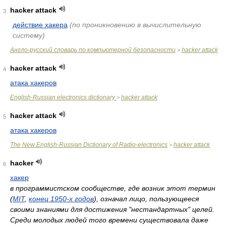
hacker attack
3
действие хакера
(по проникновению в вычислительную
систему)
Англо-русский словарь по компьютерной безопасности
hacker attack
>
hacker attack
4
атака хакеров
English-Russian electronics dictionary
hacker attack
>
hacker attack
5
атака хакеров
The New English-Russian Dictionary of Radio-electronics
hacker attack
>
hacker
6
хакер
в программистском сообществе, где возник этот термин
(
MIT
,
конец 1950-х годов
), означал лицо, пользующееся
своими знаниями для достижения "нестандартных" целей.
Среди молодых людей того времени существовала даже