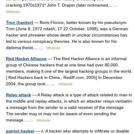
cracking.1970s1971* John T. Draper (later nicknamed… …
Wikipedia
Tron (hacker)
— Boris Floricic, better known by his pseudonym
Tron (June 8, 1972 ndash; 17 22 October, 1998), was a German
hacker and phreaker whose death in unclear circumstances has
led to various conspiracy theories. He is also known for his
diploma thesis… …
Wikipedia
Red Hacker Alliance
— The Red Hacker Alliance is an informal
group of Chinese hackers that at one time had over 80,000
members, making it one of the largest hacking groups in the world.
[ Red Hackers back in China , Rediff.com, 2005] In December
2004, the group took… …
Wikipedia
Relay attack
— A Relay attack is a type of attack related to man in
the middle and replay attacks, in which an attacker relays verbatim
a message from the sender to a valid receiver of the message.
The sender may or may not be aware of even sending the
message… …
Wikipedia
patriot hacker
— n. A hacker who attempts to infiltrate or disable