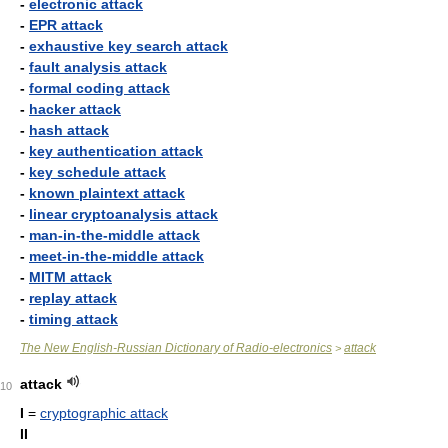
-
electronic attack
-
EPR attack
-
exhaustive key search attack
-
fault analysis attack
-
formal coding attack
-
hacker attack
-
hash attack
-
key authentication attack
-
key schedule attack
-
known plaintext attack
-
linear cryptoanalysis attack
-
man-in-the-middle attack
-
meet-in-the-middle attack
-
MITM attack
-
replay attack
-
timing attack
The New English-Russian Dictionary of Radio-electronics
attack
>
attack
10
I
=
cryptographic attack
II