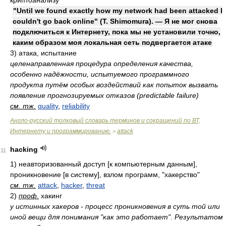
криптоанализу
"Until we found exactly how my network had been attacked I
couldn't go back online" (Т. Shimomura). — Я не мог снова
подключиться к Интернету, пока мы не установили точно,
каким образом моя локальная сеть подвергается атаке
3)
атака, испытание
целенаправленная процедура определения качества,
особенно надёжности, испытуемого программного
продукта путём особых воздействий как попыток вызвать
появление прогнозируемых отказов (predictable failure)
см. тж.
quality
,
reliability
Англо-русский толковый словарь терминов и сокращений по ВТ,
Интернету и программированию.
attack
>
hacking
11
1)
неавторизованный доступ [к компьютерным данным],
проникновение [в систему], взлом программ, "хакерство"
см. тж.
attack
,
hacker
,
threat
2)
проф.
хакинг
у истинных хакеров - процесс проникновения в суть той или
иной вещи для понимания "как это работает". Результатом