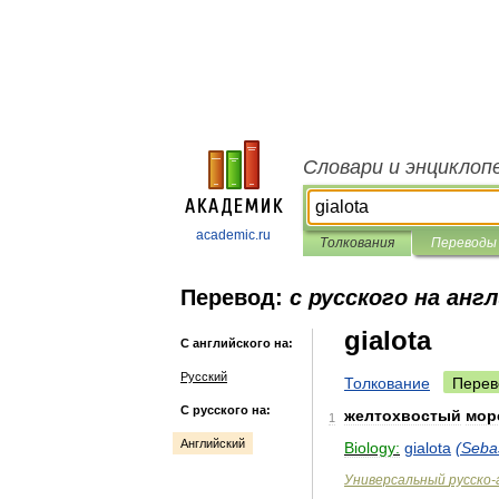
Словари и энциклоп
academic.ru
Толкования
Переводы
Перевод:
с русского на анг
gialota
С английского на:
Русский
Толкование
Перев
С русского на:
желтохвостый
мор
1
Английский
Biology:
gialota
(
Seba
Универсальный
русско
-