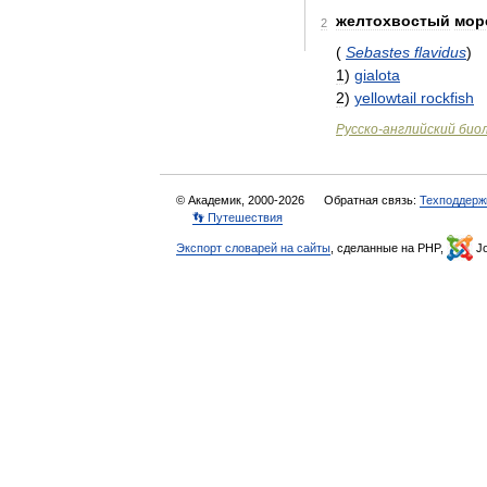
желтохвостый
мор
2
(
Sebastes
flavidus
)
1
)
gialota
2
)
yellowtail
rockfish
Русско
-
английский
био
© Академик, 2000-2026
Обратная связь:
Техподдерж
👣 Путешествия
Экспорт словарей на сайты
, сделанные на PHP,
Jo