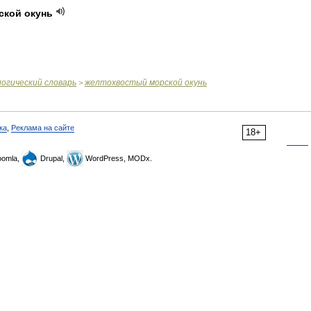
ской
окунь
логический
словарь
желтохвостый
морской
окунь
>
ка
,
Реклама на сайте
18+
omla,
Drupal,
WordPress, MODx.