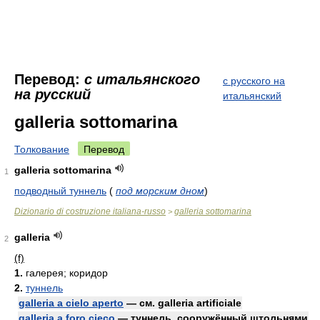
Перевод:
с итальянского
с русского на
на русский
итальянский
galleria sottomarina
Толкование
Перевод
galleria sottomarina
1
подводный туннель
(
под морским дном
)
Dizionario di costruzione italiana-russo
galleria sottomarina
>
galleria
2
(f)
1.
галерея; коридор
2.
туннель
galleria a cielo aperto
— см. galleria artificiale
galleria a foro cieco
— туннель, сооружённый штольнями