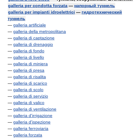
galleria per condotta forzata
—
напорный туннель
galleria per impianti idroelettrici
—
гидротехнический
туннель
—
galleria artificiale
—
galleria della metropolitana
—
galleria di captazione
—
galleria di drenaggio
—
galleria di fondo
—
galleria di livello
—
galleria di miniera
—
galleria di presa
—
galleria di risalita
—
galleria di scarico
—
galleria di scolo
—
galleria di servizio
—
galleria di valico
—
galleria di ventilazione
—
galleria d'irrigazione
—
galleria d'ispezione
—
galleria ferroviaria
—
galleria forzata