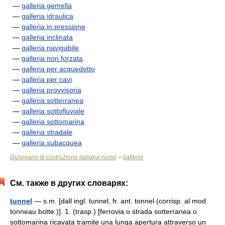
—
galleria gemella
—
galleria idraulica
—
galleria in pressione
—
galleria inclinata
—
galleria navigabile
—
galleria non forzata
—
galleria per acquedotto
—
galleria per cavi
—
galleria provvisoria
—
galleria sotterranea
—
galleria sottofluviale
—
galleria sottomarina
—
galleria stradale
—
galleria subacquea
Dizionario di costruzione italiana-russo
galleria
>
См. также в других словарях:
tunnel
— s.m. [dall ingl. tunnel, fr. ant. tonnel (corrisp. al mod.
tonneau botte )]. 1. (trasp.) [ferrovia o strada sotterranea o
sottomarina ricavata tramite una lunga apertura attraverso un