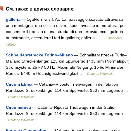
См. также в других словарях:
galleria
— 1gal·le·rì·a s.f. AU 1a. passaggio scavato attraverso
una montagna, una collina e sim., spec. rivestito in muratura, per
consentire il transito di una strada, di una ferrovia, ecc.: galleria
autostradale, accendere i fari in galleria; galleria… …
Dizionario
italiano
Schnellfahrstrecke Torino–Milano
— Schnellfahrstrecke Turin–
Mailand Streckenlänge: 125 km Spurweite: 1435 mm (Normalspur)
Stromsystem: 25 kV 50 Hz Maximale Neigung: 15 ‰ Minimaler
Radius: 5440 m Höchstgeschwindigkeit …
Deutsch Wikipedia
Circum Etnea
— Catania–Riposto Triebwagen in der Station
Randazzo Streckenlänge: 114 km Spurweite: 950 mm Legende …
Deutsch Wikipedia
Circumetnea
— Catania–Riposto Triebwagen in der Station
Randazzo Streckenlänge: 114 km Spurweite: 950 mm Legende …
Deutsch Wikipedia
Ferrovia Circumetnea
— Catania–Riposto Triebwagen in der