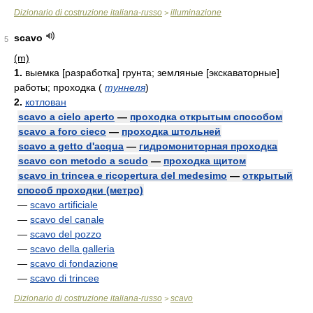
Dizionario di costruzione italiana-russo
illuminazione
>
scavo
5
(m)
1.
выемка [разработка] грунта; земляные [экскаваторные]
работы; проходка
(
туннеля
)
2.
котлован
scavo a cielo aperto
—
проходка открытым способом
scavo a foro cieco
—
проходка штольней
scavo a getto d'acqua
—
гидромониторная проходка
scavo con metodo a scudo
—
проходка щитом
scavo in trincea e ricopertura del medesimo
—
открытый
способ проходки (метро)
—
scavo artificiale
—
scavo del canale
—
scavo del pozzo
—
scavo della galleria
—
scavo di fondazione
—
scavo di trincee
Dizionario di costruzione italiana-russo
scavo
>