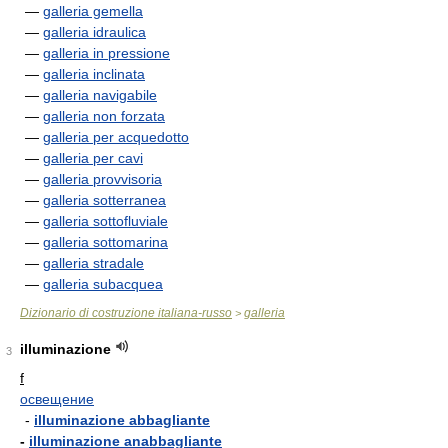
—
galleria gemella
—
galleria idraulica
—
galleria in pressione
—
galleria inclinata
—
galleria navigabile
—
galleria non forzata
—
galleria per acquedotto
—
galleria per cavi
—
galleria provvisoria
—
galleria sotterranea
—
galleria sottofluviale
—
galleria sottomarina
—
galleria stradale
—
galleria subacquea
Dizionario di costruzione italiana-russo
galleria
>
illuminazione
3
f
освещение
-
illuminazione abbagliante
-
illuminazione anabbagliante