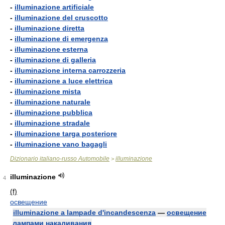
-
illuminazione artificiale
-
illuminazione del cruscotto
-
illuminazione diretta
-
illuminazione di emergenza
-
illuminazione esterna
-
illuminazione di galleria
-
illuminazione interna carrozzeria
-
illuminazione a luce elettrica
-
illuminazione mista
-
illuminazione naturale
-
illuminazione pubblica
-
illuminazione stradale
-
illuminazione targa posteriore
-
illuminazione vano bagagli
Dizionario italiano-russo Automobile
illuminazione
>
illuminazione
4
(f)
освещение
illuminazione a lampade d'incandescenza
—
освещение
лампами накаливания