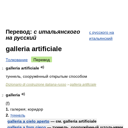
Перевод:
с итальянского
с русского на
на русский
итальянский
galleria artificiale
Толкование
Перевод
galleria artificiale
1
туннель, сооружённый открытым способом
Dizionario di costruzione italiana-russo
galleria artificiale
>
galleria
2
(f)
1.
галерея; коридор
2.
туннель
galleria a cielo aperto
— см. galleria artificiale
galleria a foro cieco
— туннель, сооружённый штольнями