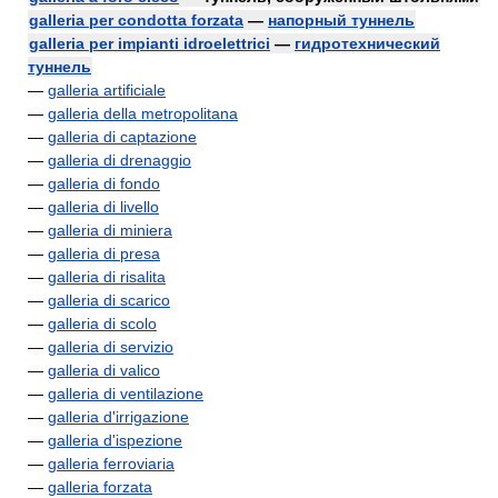
galleria per condotta forzata
—
напорный туннель
galleria per impianti idroelettrici
—
гидротехнический
туннель
—
galleria artificiale
—
galleria della metropolitana
—
galleria di captazione
—
galleria di drenaggio
—
galleria di fondo
—
galleria di livello
—
galleria di miniera
—
galleria di presa
—
galleria di risalita
—
galleria di scarico
—
galleria di scolo
—
galleria di servizio
—
galleria di valico
—
galleria di ventilazione
—
galleria d'irrigazione
—
galleria d'ispezione
—
galleria ferroviaria
—
galleria forzata