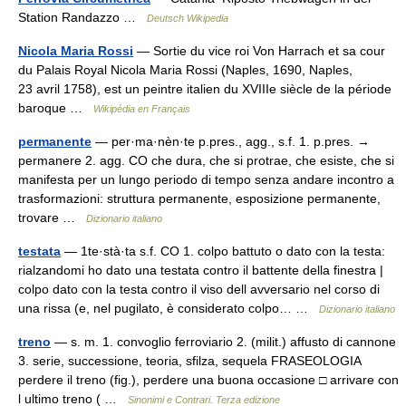
Station Randazzo …
Deutsch Wikipedia
Nicola Maria Rossi
— Sortie du vice roi Von Harrach et sa cour
du Palais Royal Nicola Maria Rossi (Naples, 1690, Naples,
23 avril 1758), est un peintre italien du XVIIIe siècle de la période
baroque …
Wikipédia en Français
permanente
— per·ma·nèn·te p.pres., agg., s.f. 1. p.pres. →
permanere 2. agg. CO che dura, che si protrae, che esiste, che si
manifesta per un lungo periodo di tempo senza andare incontro a
trasformazioni: struttura permanente, esposizione permanente,
trovare …
Dizionario italiano
testata
— 1te·stà·ta s.f. CO 1. colpo battuto o dato con la testa:
rialzandomi ho dato una testata contro il battente della finestra |
colpo dato con la testa contro il viso dell avversario nel corso di
una rissa (e, nel pugilato, è considerato colpo… …
Dizionario italiano
treno
— s. m. 1. convoglio ferroviario 2. (milit.) affusto di cannone
3. serie, successione, teoria, sfilza, sequela FRASEOLOGIA
perdere il treno (fig.), perdere una buona occasione □ arrivare con
l ultimo treno ( …
Sinonimi e Contrari. Terza edizione