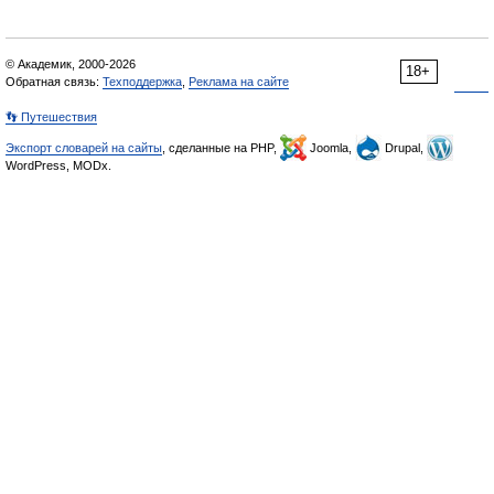
© Академик, 2000-2026
18+
Обратная связь:
Техподдержка
,
Реклама на сайте
👣 Путешествия
Экспорт словарей на сайты
, сделанные на PHP,
Joomla,
Drupal,
WordPress, MODx.