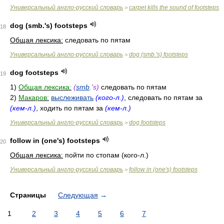
Универсальный англо-русский словарь
carpet kills the sound of footsteps
>
dog (smb.'s) footsteps
18
Общая лексика:
следовать по пятам
Универсальный англо-русский словарь
dog (smb.'s) footsteps
>
dog footsteps
19
1)
Общая лексика:
(
smb
.'s)
следовать по пятам
2)
Макаров:
выслеживать
(кого-л.)
, следовать по пятам за
(кем-л.)
, ходить по пятам за
(кем-л.)
Универсальный англо-русский словарь
dog footsteps
>
follow in (one's) footsteps
20
Общая лексика:
пойти по стопам (кого-л.)
Универсальный англо-русский словарь
follow in (one's) footsteps
>
Страницы
Следующая
→
1
2
3
4
5
6
7