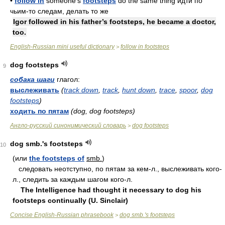
•
follow in
someone’s
footsteps
do the same thing идти по
чьим-то следам, делать то же
Igor followed in his father’s footsteps, he became a doctor,
too.
English-Russian mini useful dictionary
follow in footsteps
>
dog footsteps
9
собака шаги
глагол:
выслеживать
(
track down
,
track
,
hunt down
,
trace
,
spoor
,
dog
footsteps
)
ходить по пятам
(dog, dog footsteps)
Англо-русский синонимический словарь
dog footsteps
>
dog smb.'s footsteps
10
(или
the footsteps of
smb.
)
cлeдoвaть нeoтcтупнo, пo пятaм зa кeм-л., выcлeживaть кoгo-
л., cлeдить зa кaждым шaгoм кoгo-л.
The Intelligence had thought it necessary to dog his
footsteps continually (U. Sinclair)
Concise English-Russian phrasebook
dog smb.'s footsteps
>