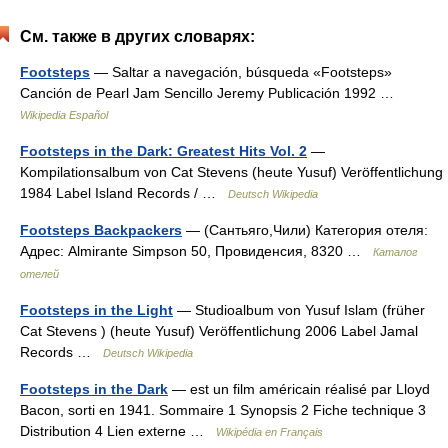
См. также в других словарях:
Footsteps
— Saltar a navegación, búsqueda «Footsteps»
Canción de Pearl Jam Sencillo Jeremy Publicación 1992 …
Wikipedia Español
Footsteps in the Dark: Greatest Hits Vol. 2
—
Kompilationsalbum von Cat Stevens (heute Yusuf) Veröffentlichung
1984 Label Island Records / …
Deutsch Wikipedia
Footsteps Backpackers
— (Сантьяго,Чили) Категория отеля:
Адрес: Almirante Simpson 50, Провиденсия, 8320 …
Каталог
отелей
Footsteps in the Light
— Studioalbum von Yusuf Islam (früher
Cat Stevens ) (heute Yusuf) Veröffentlichung 2006 Label Jamal
Records …
Deutsch Wikipedia
Footsteps in the Dark
— est un film américain réalisé par Lloyd
Bacon, sorti en 1941. Sommaire 1 Synopsis 2 Fiche technique 3
Distribution 4 Lien externe …
Wikipédia en Français