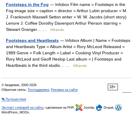
Footsteps in the Fog
— Infobox Film name = Footsteps in the
Fog image size = caption = director = Arthur Lubin producer = M.
J. Frankovich Maxwell Setton writer = W. W. Jacobs (short story)
Lenore J. Coffee Dorothy Davenport Arthur Pierson starring =
Stewart Granger… …
Wikipedia
Footsteps and Heartbeats
— Infobox Album | Name = Footsteps
and Heartbeats Type = Album Artist = Rory McLeod Released =
1989 Genre = Folk Length = Label = Cooking Vinyl Producer =
Rory McLeod and Geoff Heslop Last album = | Footsteps and
Heartbeats is the third studio… …
Wikipedia
© Академик, 2000-2026
18+
Обратная связь:
Техподдержка
,
Реклама на сайте
👣 Путешествия
Экспорт словарей на сайты
, сделанные на PHP,
Joomla,
Drupal,
WordPress, MODx.