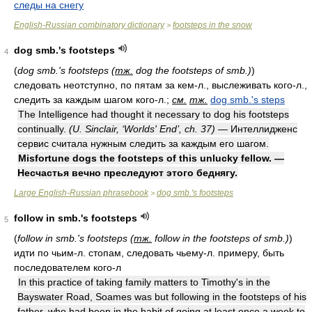
следы на снегу
English-Russian combinatory dictionary
footsteps in the snow
>
dog smb.'s footsteps
4
(
dog smb.'s footsteps (
тж.
dog the footsteps of smb.)
)
следовать неотступно, по пятам за кем-л., выслеживать кого-л.,
следить за каждым шагом кого-л.;
см.
тж.
dog smb.'s steps
The Intelligence had thought it necessary to dog his footsteps
continually.
(U. Sinclair, ‘Worlds' End’, ch. 37)
— Интеллидженс
сервис считала нужным следить за каждым его шагом.
Misfortune dogs the footsteps of this unlucky fellow. —
Несчастья вечно преследуют этого беднягу.
Large English-Russian phrasebook
dog smb.'s footsteps
>
follow in smb.'s footsteps
5
(
follow in smb.'s footsteps (
тж.
follow in the footsteps of smb.)
)
идти по чьим-л. стопам, следовать чьему-л. примеру, быть
последователем кого-л
In this practice of taking family matters to Timothy's in the
Bayswater Road, Soames was but following in the footsteps of his
father, who had been in the habit of going at least once a week to