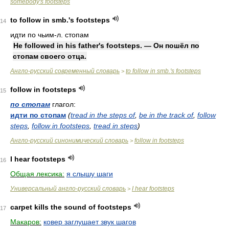
somebody's footsteps
to follow in smb.'s footsteps
14
идти по чьим-л. стопам
He followed in his father's footsteps. — Он пошёл по
стопам своего отца.
Англо-русский современный словарь
to follow in smb.'s footsteps
>
follow in footsteps
15
по стопам
глагол:
идти по стопам
(
tread in the steps of
,
be in the track of
,
follow
steps
,
follow in footsteps
,
tread in steps
)
Англо-русский синонимический словарь
follow in footsteps
>
I hear footsteps
16
Общая лексика:
я слышу шаги
Универсальный англо-русский словарь
I hear footsteps
>
carpet kills the sound of footsteps
17
Макаров:
ковер заглушает звук шагов