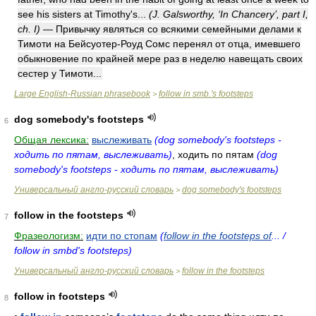
see his sisters at Timothy's...
(J. Galsworthy, ‘In Chancery’, part I,
ch. I)
— Привычку являться со всякими семейными делами к
Тимоти на Бейсуотер-Роуд Сомс перенял от отца, имевшего
обыкновение по крайней мере раз в неделю навещать своих
сестер у Тимоти...
Large English-Russian phrasebook
follow in smb.'s footsteps
>
dog somebody's footsteps
6
Общая лексика:
выслеживать
(dog somebody's footsteps -
ходить по пятам, выслеживать)
, ходить по пятам
(dog
somebody's footsteps - ходить по пятам, выслеживать)
Универсальный англо-русский словарь
dog somebody's footsteps
>
follow in the footsteps
7
Фразеологизм:
идти по стопам
(
follow in the footsteps of
... /
follow in smbd's footsteps)
Универсальный англо-русский словарь
follow in the footsteps
>
follow in footsteps
8