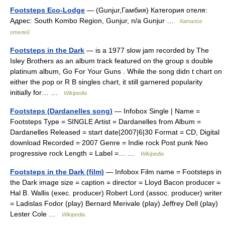
Footsteps Eco-Lodge
— (Gunjur,Гамбия) Категория отеля:
Адрес: South Kombo Region, Gunjur, n/a Gunjur …
Каталог
отелей
Footsteps in the Dark
— is a 1977 slow jam recorded by The
Isley Brothers as an album track featured on the group s double
platinum album, Go For Your Guns . While the song didn t chart on
either the pop or R B singles chart, it still garnered popularity
initially for… …
Wikipedia
Footsteps (Dardanelles song)
— Infobox Single | Name =
Footsteps Type = SINGLE Artist = Dardanelles from Album =
Dardanelles Released = start date|2007|6|30 Format = CD, Digital
download Recorded = 2007 Genre = Indie rock Post punk Neo
progressive rock Length = Label =… …
Wikipedia
Footsteps in the Dark (film)
— Infobox Film name = Footsteps in
the Dark image size = caption = director = Lloyd Bacon producer =
Hal B. Wallis (exec. producer) Robert Lord (assoc. producer) writer
= Ladislas Fodor (play) Bernard Merivale (play) Jeffrey Dell (play)
Lester Cole …
Wikipedia