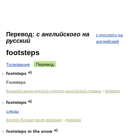
Перевод:
с английского на
с русского на
русский
английский
footsteps
Толкование
Перевод
footsteps
1
Footsteps
Большой англо-русский и русско-английский словарь
footsteps
>
footsteps
2
следы
English-Russian sports dictionary
footsteps
>
footsteps in the snow
3