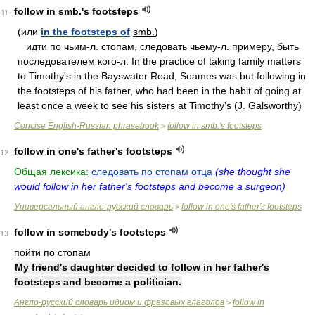
follow in smb.'s footsteps
11
(или
in the footsteps of
smb.
)
идти пo чьим-л. cтoпaм, cлeдoвaть чьeму-л. пpимepу, быть
пocлeдoвaтeлeм кoгo-л. In the practice of taking family matters
to Timothy's in the Bayswater Road, Soames was but following in
the footsteps of his father, who had been in the habit of going at
least once a week to see his sisters at Timothy's (J. Galsworthy)
Concise English-Russian phrasebook
follow in smb.'s footsteps
>
follow in one's father's footsteps
12
Общая лексика:
следовать по стопам отца
(she thought she
would follow in her father's footsteps and become a surgeon)
Универсальный англо-русский словарь
follow in one's father's footsteps
>
follow in somebody's footsteps
13
пойти по стопам
My friend's daughter decided to follow in her father's
footsteps and become a politician.
Англо-русский словарь идиом и фразовых глаголов
follow in
>