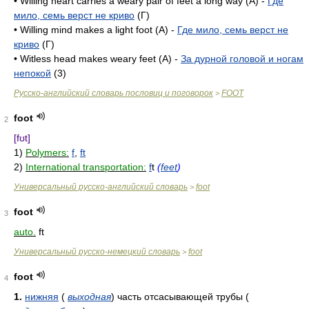
• Willing heart carries a weary pair of feet a long way (A) -
Где
мило, семь верст не криво
(Г)
• Willing mind makes a light foot (А) -
Где мило, семь верст не
криво
(Г)
• Witless head makes weary feet (A) -
За дурной головой и ногам
непокой
(3)
Русско-английский словарь пословиц и поговорок
FOOT
>
foot
2
[fʊt]
1)
Polymers:
f
,
ft
2)
International transportation:
f
t
(
feet
)
Универсальный русско-английский словарь
foot
>
foot
3
auto.
ft
Универсальный русско-немецкий словарь
foot
>
foot
4
1.
нижняя
(
выходная
)
часть отсасывающей трубы
(