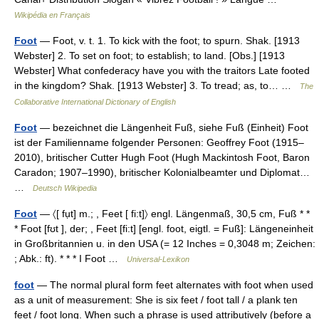
Wikipédia en Français
Foot
— Foot, v. t. 1. To kick with the foot; to spurn. Shak. [1913
Webster] 2. To set on foot; to establish; to land. [Obs.] [1913
Webster] What confederacy have you with the traitors Late footed
in the kingdom? Shak. [1913 Webster] 3. To tread; as, to… …
The
Collaborative International Dictionary of English
Foot
— bezeichnet die Längenheit Fuß, siehe Fuß (Einheit) Foot
ist der Familienname folgender Personen: Geoffrey Foot (1915–
2010), britischer Cutter Hugh Foot (Hugh Mackintosh Foot, Baron
Caradon; 1907–1990), britischer Kolonialbeamter und Diplomat…
…
Deutsch Wikipedia
Foot
— 〈[ fụt] m.; , Feet [ fi:t]〉 engl. Längenmaß, 30,5 cm, Fuß * *
* Foot [fʊt ], der; , Feet [fi:t] [engl. foot, eigtl. = Fuß]: Längeneinheit
in Großbritannien u. in den USA (= 12 Inches = 0,3048 m; Zeichen:
; Abk.: ft). * * * I Foot …
Universal-Lexikon
foot
— The normal plural form feet alternates with foot when used
as a unit of measurement: She is six feet / foot tall / a plank ten
feet / foot long. When such a phrase is used attributively (before a