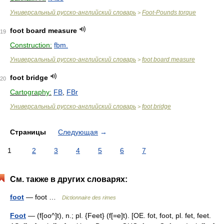
Универсальный русско-английский словарь
Foot-Pounds torque
>
foot board measure
19
Construction:
fbm.
Универсальный русско-английский словарь
foot board measure
>
foot bridge
20
Cartography:
FB
,
FBr
Универсальный русско-английский словарь
foot bridge
>
Страницы
Следующая
→
1
2
3
4
5
6
7
См. также в других словарях:
foot
— foot …
Dictionnaire des rimes
Foot
— (f[oo^]t), n.; pl. {Feet} (f[=e]t). [OE. fot, foot, pl. fet, feet.