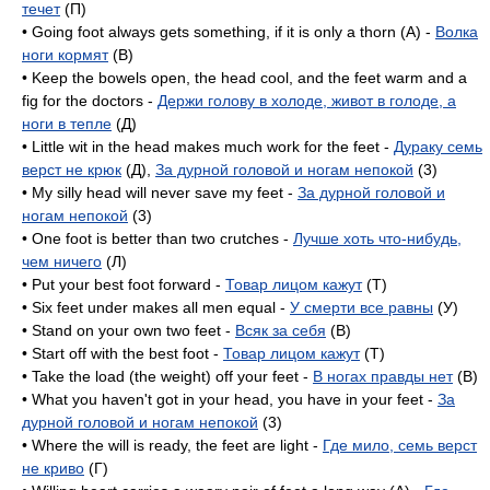
течет
(П)
• Going foot always gets something, if it is only a thorn (A) -
Волка
ноги кормят
(B)
• Keep the bowels open, the head cool, and the feet warm and a
fig for the doctors -
Держи голову в холоде, живот в голоде, а
ноги в тепле
(Д)
• Little wit in the head makes much work for the feet -
Дураку семь
верст не крюк
(Д),
За дурной головой и ногам непокой
(3)
• My silly head will never save my feet -
За дурной головой и
ногам непокой
(3)
• One foot is better than two crutches -
Лучше хоть что-нибудь,
чем ничего
(Л)
• Put your best foot forward -
Товар лицом кажут
(T)
• Six feet under makes all men equal -
У смерти все равны
(У)
• Stand on your own two feet -
Всяк за себя
(B)
• Start off with the best foot -
Товар лицом кажут
(T)
• Take the load (the weight) off your feet -
В ногах правды нет
(B)
• What you haven't got in your head, you have in your feet -
За
дурной головой и ногам непокой
(3)
• Where the will is ready, the feet are light -
Где мило, семь верст
не криво
(Г)