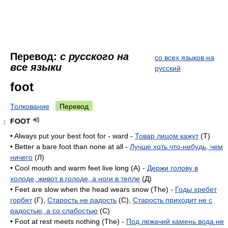
Перевод:
с русского на
со всех языков на
все языки
русский
foot
Толкование
Перевод
FOOT
1
• Always put your best foot for - ward -
Товар лицом кажут
(T)
• Better a bare foot than none at all -
Лучше хоть что-нибудь, чем
ничего
(Л)
• Cool mouth and warm feet live long (A) -
Держи голову в
холоде, живот в голоде, а ноги в тепле
(Д)
• Feet are slow when the head wears snow (The) -
Годы хребет
горбят
(Г),
Старость не радость
(C),
Старость приходит не с
радостью, а со слабостью
(C)
• Foot at rest meets nothing (The) -
Под лежачий камень вода не