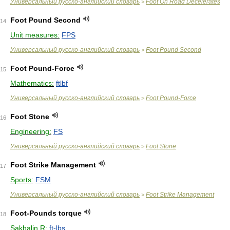
Универсальный русско-английский словарь
Foot On Road Decelerates
>
Foot Pound Second
14
Unit measures:
FPS
Универсальный русско-английский словарь
Foot Pound Second
>
Foot Pound-Force
15
Mathematics:
ftlbf
Универсальный русско-английский словарь
Foot Pound-Force
>
Foot Stone
16
Engineering:
FS
Универсальный русско-английский словарь
Foot Stone
>
Foot Strike Management
17
Sports:
FSM
Универсальный русско-английский словарь
Foot Strike Management
>
Foot-Pounds torque
18
Sakhalin R:
ft-lbs