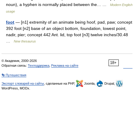
noun), a hyphen is normally placed between the… …
Modern English
usage
foot
— [n1] extremity of an animate being hoof, pad, paw; concept
392 foot [n2] base of an object bottom, foundation, lowest point,
nadir, pier; concept 442 Ant. lid, top foot [n3] twelve inches/30.48
…
New thesaurus
© Академик, 2000-2026
18+
Обратная связь:
Техподдержка
,
Реклама на сайте
👣 Путешествия
Экспорт словарей на сайты
, сделанные на PHP,
Joomla,
Drupal,
WordPress, MODx.