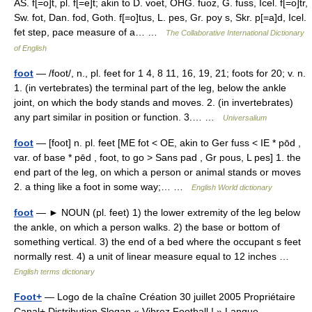
AS. f[=o]t, pl. f[=e]t; akin to D. voet, OHG. fuoz, G. fuss, Icel. f[=o]tr,
Sw. fot, Dan. fod, Goth. f[=o]tus, L. pes, Gr. poy s, Skr. p[=a]d, Icel.
fet step, pace measure of a… …
The Collaborative International Dictionary
of English
foot
— /foot/, n., pl. feet for 1 4, 8 11, 16, 19, 21; foots for 20; v. n.
1. (in vertebrates) the terminal part of the leg, below the ankle
joint, on which the body stands and moves. 2. (in invertebrates)
any part similar in position or function. 3.… …
Universalium
foot
— [foot] n. pl. feet [ME fot < OE, akin to Ger fuss < IE * pōd ,
var. of base * pēd , foot, to go > Sans pad , Gr pous, L pes] 1. the
end part of the leg, on which a person or animal stands or moves
2. a thing like a foot in some way;… …
English World dictionary
foot
— ► NOUN (pl. feet) 1) the lower extremity of the leg below
the ankle, on which a person walks. 2) the base or bottom of
something vertical. 3) the end of a bed where the occupant s feet
normally rest. 4) a unit of linear measure equal to 12 inches …
English terms dictionary
Foot+
— Logo de la chaîne Création 30 juillet 2005 Propriétaire
Canal+ Distribution Slogan « Vibrez Football ! » Langue …