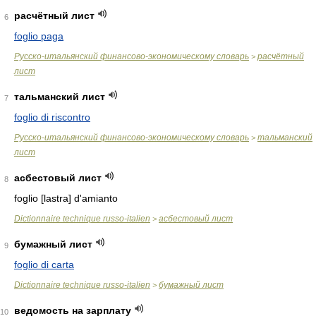
расчётный лист
6
foglio paga
Русско-итальянский финансово-экономическому словарь
расчётный
>
лист
тальманский лист
7
foglio di riscontro
Русско-итальянский финансово-экономическому словарь
тальманский
>
лист
асбестовый лист
8
foglio [lastra] d'amianto
Dictionnaire technique russo-italien
асбестовый лист
>
бумажный лист
9
foglio di carta
Dictionnaire technique russo-italien
бумажный лист
>
ведомость на зарплату
10