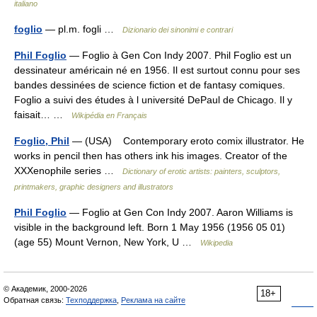
italiano
foglio
— pl.m. fogli …
Dizionario dei sinonimi e contrari
Phil Foglio
— Foglio à Gen Con Indy 2007. Phil Foglio est un
dessinateur américain né en 1956. Il est surtout connu pour ses
bandes dessinées de science fiction et de fantasy comiques.
Foglio a suivi des études à l université DePaul de Chicago. Il y
faisait… …
Wikipédia en Français
Foglio, Phil
— (USA) Contemporary eroto comix illustrator. He
works in pencil then has others ink his images. Creator of the
XXXenophile series …
Dictionary of erotic artists: painters, sculptors,
printmakers, graphic designers and illustrators
Phil Foglio
— Foglio at Gen Con Indy 2007. Aaron Williams is
visible in the background left. Born 1 May 1956 (1956 05 01)
(age 55) Mount Vernon, New York, U …
Wikipedia
© Академик, 2000-2026
18+
Обратная связь:
Техподдержка
,
Реклама на сайте