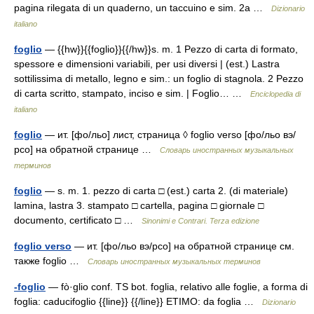
pagina rilegata di un quaderno, un taccuino e sim. 2a …
Dizionario
italiano
foglio
— {{hw}}{{foglio}}{{/hw}}s. m. 1 Pezzo di carta di formato,
spessore e dimensioni variabili, per usi diversi | (est.) Lastra
sottilissima di metallo, legno e sim.: un foglio di stagnola. 2 Pezzo
di carta scritto, stampato, inciso e sim. | Foglio… …
Enciclopedia di
italiano
foglio
— ит. [фо/льо] лист, страница ◊ foglio verso [фо/льо вэ/
рсо] на обратной странице …
Словарь иностранных музыкальных
терминов
foglio
— s. m. 1. pezzo di carta □ (est.) carta 2. (di materiale)
lamina, lastra 3. stampato □ cartella, pagina □ giornale □
documento, certificato □ …
Sinonimi e Contrari. Terza edizione
foglio verso
— ит. [фо/льо вэ/рсо] на обратной странице см.
также foglio …
Словарь иностранных музыкальных терминов
-foglio
— fò·glio conf. TS bot. foglia, relativo alle foglie, a forma di
foglia: caducifoglio {{line}} {{/line}} ETIMO: da foglia …
Dizionario