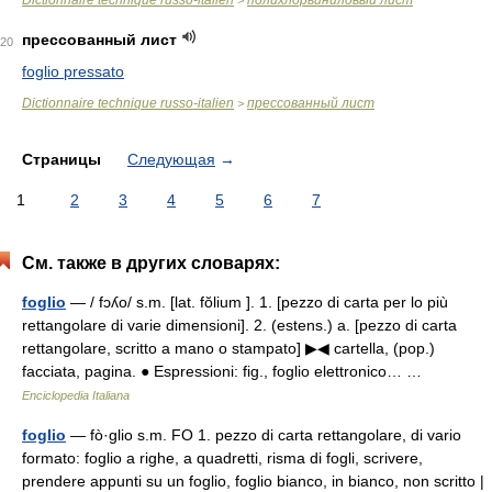
Dictionnaire technique russo-italien
полихлорвиниловый лист
>
прессованный лист
20
foglio pressato
Dictionnaire technique russo-italien
прессованный лист
>
Страницы
Следующая
→
1
2
3
4
5
6
7
См. также в других словарях:
foglio
— / fɔʎo/ s.m. [lat. fŏlium ]. 1. [pezzo di carta per lo più
rettangolare di varie dimensioni]. 2. (estens.) a. [pezzo di carta
rettangolare, scritto a mano o stampato] ▶◀ cartella, (pop.)
facciata, pagina. ● Espressioni: fig., foglio elettronico… …
Enciclopedia Italiana
foglio
— fò·glio s.m. FO 1. pezzo di carta rettangolare, di vario
formato: foglio a righe, a quadretti, risma di fogli, scrivere,
prendere appunti su un foglio, foglio bianco, in bianco, non scritto |