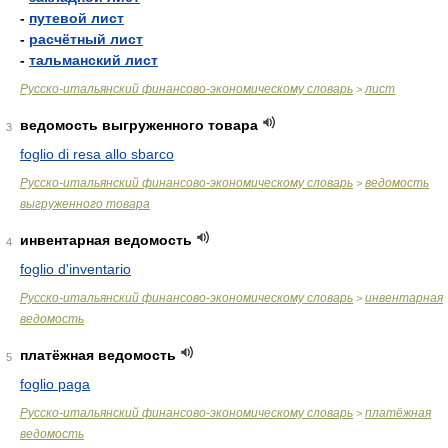
-
путевой лист
-
расчётный лист
-
тальманский лист
Русско-итальянский финансово-экономическому словарь
лист
>
ведомость выгруженного товара
3
foglio di resa allo sbarco
Русско-итальянский финансово-экономическому словарь
ведомость
>
выгруженного товара
инвентарная ведомость
4
foglio d'inventario
Русско-итальянский финансово-экономическому словарь
инвентарная
>
ведомость
платёжная ведомость
5
foglio paga
Русско-итальянский финансово-экономическому словарь
платёжная
>
ведомость