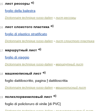
лист рессоры
15
foglio della balestra
Dictionnaire technique russo-italien
лист рессоры
>
лист слоистого пластика
16
foglio di plastico stratificato
Dictionnaire technique russo-italien
лист слоистого пластика
>
маршрутный лист
17
foglio di viaggio
Dictionnaire technique russo-italien
маршрутный лист
>
машинописный лист
18
foglio dattiloscritto, pagina
f
dattiloscritta
Dictionnaire technique russo-italien
машинописный лист
>
полихлорвиниловый лист
19
foglio di policloruro di vinile [di PVC]