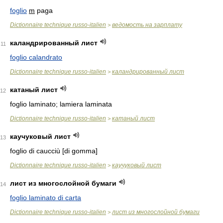
foglio
m
paga
Dictionnaire technique russo-italien
ведомость на зарплату
>
каландрированный лист
11
foglio calandrato
Dictionnaire technique russo-italien
каландрированный лист
>
катаный лист
12
foglio laminato; lamiera laminata
Dictionnaire technique russo-italien
катаный лист
>
каучуковый лист
13
foglio di caucciù [di gomma]
Dictionnaire technique russo-italien
каучуковый лист
>
лист из многослойной бумаги
14
foglio laminato di carta
Dictionnaire technique russo-italien
лист из многослойной бумаги
>