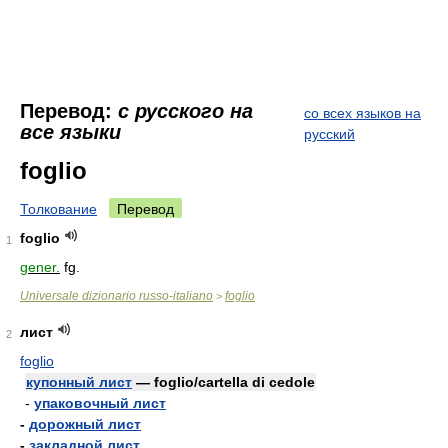
Перевод:
с русского на
со всех языков на
все языки
русский
foglio
Толкование
Перевод
foglio
1
gener.
fg.
Universale dizionario russo-italiano
foglio
>
лист
2
foglio
купонный лист
— foglio/cartella di cedole
-
упаковочный лист
-
дорожный лист
-
закладной лист