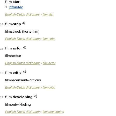
f
i
lm star
1
filmster
English-Dutch dictionary
film star
>
film-strip
14
filmstrook (korte film)
English-Dutch dictionary
film-strip
>
film actor
15
filmacteur
English-Dutch dictionary
film actor
>
film critic
16
filmrecensent/-criticus
English-Dutch dictionary
film critic
>
film developing
17
filmontwikkeling
English-Dutch dictionary
film developing
>