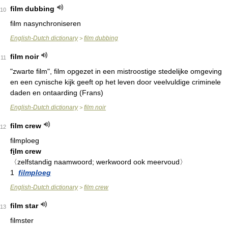
film dubbing
10
film nasynchroniseren
English-Dutch dictionary
film dubbing
>
film noir
11
"zwarte film", film opgezet in een mistroostige stedelijke omgeving
en een cynische kijk geeft op het leven door veelvuldige criminele
daden en ontaarding (Frans)
English-Dutch dictionary
film noir
>
film crew
12
filmploeg
f
i
lm crew
〈zelfstandig naamwoord; werkwoord ook meervoud〉
1
filmploeg
English-Dutch dictionary
film crew
>
film star
13
filmster