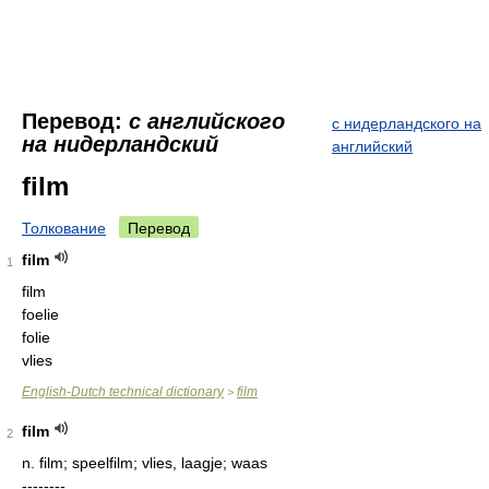
Перевод:
с английского
с нидерландского на
на нидерландский
английский
film
Толкование
Перевод
film
1
film
foelie
folie
vlies
English-Dutch technical dictionary
film
>
film
2
n.
film; speelfilm; vlies, laagje; waas
--------