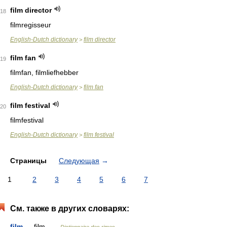
film director
18
filmregisseur
English-Dutch dictionary
film director
>
film fan
19
filmfan, filmliefhebber
English-Dutch dictionary
film fan
>
film festival
20
filmfestival
English-Dutch dictionary
film festival
>
Страницы
Следующая
→
1
2
3
4
5
6
7
См. также в других словарях:
film
— film …