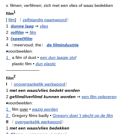
v.
filmen; verfilmen; zich met een vlies of waas bedekken
1
film
[
film
]
〈
zelfstandig naamwoord
〉
1
dunne laag
⇒
vlies
2
rolfilm
⇒
film
3
(speel)film
4
〈meervoud; the〉
de filmindustrie
♦
voorbeelden:
1
a film of dust
•
een dun laagje stof
plastic film
•
dun plastic
————————
2
film
I
〈
onovergankelijk werkwoord
〉
1
met een waas/vlies bedekt worden
2
gefilmd/verfilmd kunnen worden
⇒
een film opleveren
♦
voorbeelden:
1
film
over
•
wazig worden
2
Gregory films badly
•
Gregory doet 't slecht op de film
II
〈
overgankelijk werkwoord
〉
1
met een waas/vlies bedekken