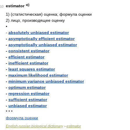
estimator
10
1)
(статистическая) оценка; формула оценки
2)
лицо, производящее оценку
•
-
absolutely unbiased estimator
-
asymptotically efficient estimator
-
asymptotically unbiased estimator
-
consistent estimator
-
efficient estimator
-
inefficient estimator
-
least squares estimator
-
maximum likelihood estimator
-
minimum variance unbiased estimator
-
optimum estimator
-
regression estimator
-
sufficient estimator
-
unbiased estimator
* * *
формула оценки
English-russian biological dictionary
estimator
>