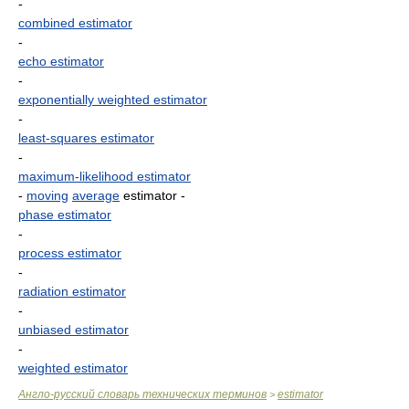
-
combined estimator
-
echo estimator
-
exponentially weighted estimator
-
least-squares estimator
-
maximum-likelihood estimator
-
moving
average
estimator
-
phase estimator
-
process estimator
-
radiation estimator
-
unbiased estimator
-
weighted estimator
Англо-русский словарь технических терминов
estimator
>