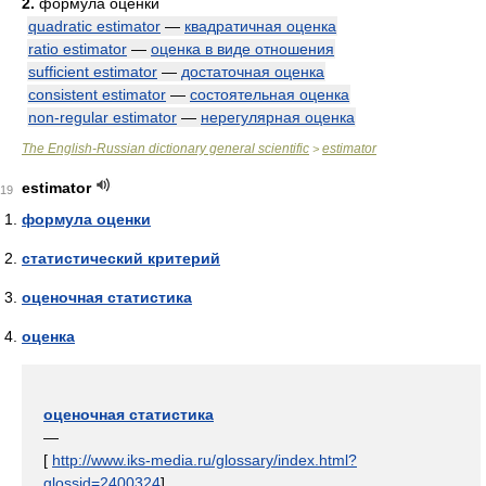
2.
формула оценки
quadratic estimator
—
квадратичная оценка
ratio estimator
—
оценка в виде отношения
sufficient estimator
—
достаточная оценка
consistent estimator
—
состоятельная оценка
non-regular estimator
—
нерегулярная оценка
The English-Russian dictionary general scientific
estimator
>
estimator
19
формула оценки
статистический критерий
оценочная статистика
оценка
оценочная статистика
—
[
http://www.iks-media.ru/glossary/index.html?
glossid=2400324
]