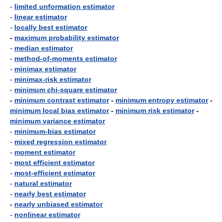
-
limited unformation estimator
-
linear estimator
-
locally best estimator
-
maximum probability estimator
-
median estimator
-
method-of-moments estimator
-
minimax estimator
-
minimax-risk estimator
-
minimum chi-square estimator
-
minimum contrast estimator
-
minimum entropy estimator
-
minimum local bias estimator
-
minimum risk estimator
-
minimum variance estimator
-
minimum-bias estimator
-
mixed regression estimator
-
moment estimator
-
most efficient estimator
-
most-efficient estimator
-
natural estimator
-
nearly best estimator
-
nearly unbiased estimator
-
nonlinear estimator