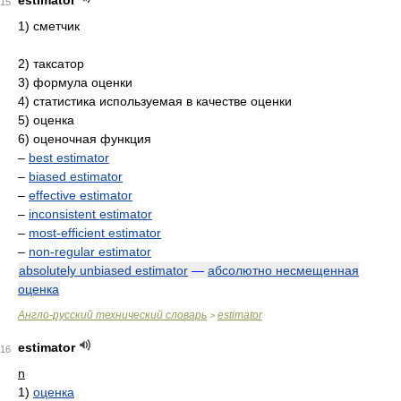
estimator
15
1) сметчик
2) таксатор
3) формула оценки
4) статистика используемая в качестве оценки
5) оценка
6) оценочная функция
–
best estimator
–
biased estimator
–
effective estimator
–
inconsistent estimator
–
most-efficient estimator
–
non-regular estimator
absolutely unbiased estimator
—
абсолютно несмещенная
оценка
Англо-русский технический словарь
estimator
>
estimator
16
n
1)
оценка