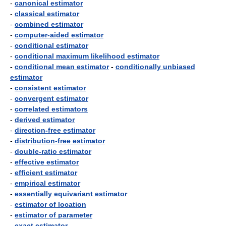
-
canonical estimator
-
classical estimator
-
combined estimator
-
computer-aided estimator
-
conditional estimator
-
conditional maximum likelihood estimator
-
conditional mean estimator
-
conditionally unbiased
estimator
-
consistent estimator
-
convergent estimator
-
correlated estimators
-
derived estimator
-
direction-free estimator
-
distribution-free estimator
-
double-ratio estimator
-
effective estimator
-
efficient estimator
-
empirical estimator
-
essentially equivariant estimator
-
estimator of location
-
estimator of parameter
-
exact estimator