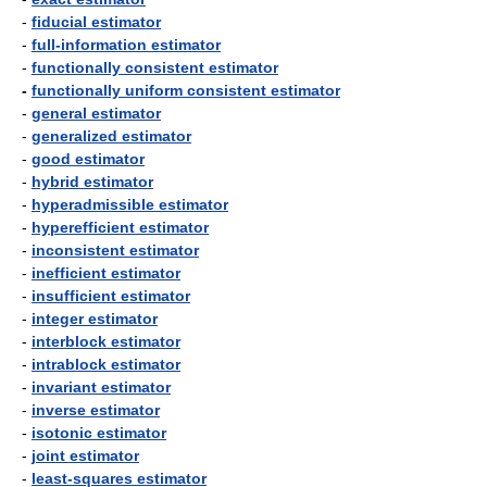
-
fiducial estimator
-
full-information estimator
-
functionally consistent estimator
-
functionally uniform consistent estimator
-
general estimator
-
generalized estimator
-
good estimator
-
hybrid estimator
-
hyperadmissible estimator
-
hyperefficient estimator
-
inconsistent estimator
-
inefficient estimator
-
insufficient estimator
-
integer estimator
-
interblock estimator
-
intrablock estimator
-
invariant estimator
-
inverse estimator
-
isotonic estimator
-
joint estimator
-
least-squares estimator