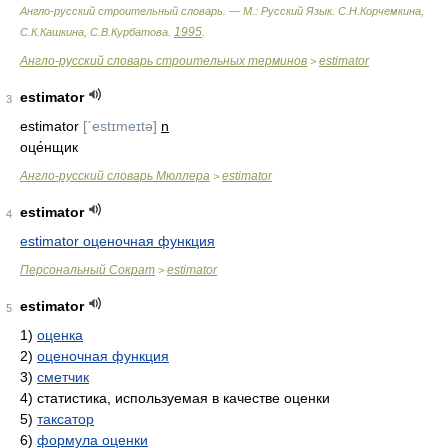
Англо-русский строительный словарь. — М.: Русский Язык
.
С.Н.Корчемкина,
1995
С.К.Кашкина, С.В.Курбатова
.
.
Англо-русский словарь строительных терминов
estimator
>
estimator
3
estimator
[ˊestɪmeɪtə]
n
оце́нщик
Англо-русский словарь Мюллера
estimator
>
estimator
4
estimator оценочная функция
Персональный Сократ
estimator
>
estimator
5
1)
оценка
2)
оценочная функция
3)
сметчик
4)
статистика, используемая в качестве оценки
5)
таксатор
6)
формула оценки