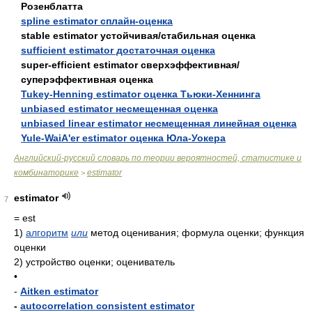
Розенблатта
spline estimator сплайн-оценка
stable estimator устойчивая/стабильная оценка
sufficient estimator достаточная оценка
super-efficient estimator сверхэффективная/
суперэффективная оценка
Tukey-Henning estimator оценка Тьюки-Хеннинга
unbiased estimator несмещенная оценка
unbiased linear estimator несмещенная линейная оценка
Yule-WaiA'er estimator оценка Юла-Уокера
Английский-русский словарь по теории вероятностей, статистике и
комбинаторике
estimator
>
estimator
7
= est
1)
алгоритм
или
метод оценивания; формула оценки; функция
оценки
2)
устройство оценки; оцениватель
•
-
Aitken estimator
-
autocorrelation consistent estimator