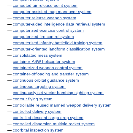
—
computed air release point system
—
computer assisted map maneuver system
—
computer release weapon system
—
computer-aided intelligence data retrieval system
—
computerized exercise control system
—
computerized fire control system
—
computerized infantry battlefield training system
—
computer-oriented landform classification system
—
consolidated mess system
—
container-ASW helicopter system
—
containerized weapon control system
—
container-offloading and transfer system
—
continuous orbital guidance system
—
continuous targeting system
—
continuously set vector bombing sighting system
—
contour flying system
—
controllable reused manned weapon delivery system
—
controlled delivery system
—
controlled descent cargo drop system
—
controlled dispersion multiple rocket system
—
coorbital inspection system