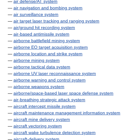
—
air defense/AT system
—
air navigation and bombing system
—
air surveillance system
—
air target laser tracking and ranging system
—
air/ground hit recording system
—
air-based antimissile system
—
airborne battlefield mining system
—
airborne EO target acquisition system
—
airborne location and strike system
—
airborne mining system
—
airborne tactical data system
—
airborne UV laser reconnaissance system
—
airborne warning and control system
—
airborne weapons system
—
airborne/space-based laser space defense system
—
air-breathing strategic attack system
—
aircraft intercept missile system
—
aircraft maintenance management information system
—
aircraft mine delivery system
—
aircraft vectoring system
—
aircraft wake turbulence detection system
—
aircraft-delivery system