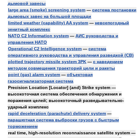
дымовой завесы
large area (smoke) screening system
—
система постановки
дымовых завес на большой площади
limited weather (capability) AA system
—
невсепогодный
зенитный комплекс
NATO C2 Information system
—
АИС руководства и
управления НАТО
Operational C2 Intelligence system
—
система
оперативного руководства и управления разведкой (СВ)
plotted trajectory missile system 3PK
—
с наведением
методом совмещения траекторий цели и ракеты
point (gas) alarm system
—
объектовая
газосигнализаторная система
Precision Location [Locator] (and) Strike system —
высокоточная система обеспечения обнаружения и
поражения целей; высокоточный разведывательно-
ударный комплекс
rapid deceleration (parachute) delivery system
—
парашютная система выброски грузов с быстрым
торможением
real time, high-resolution reconnaissance satellite system —