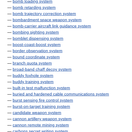
—
bomb loading system
—
bomb retarding system
—
bomb trajectory correction system
—
bombardment space weapon system
—
bomb-carrier aircraft link guidance system
—
bombing sighting system
—
bomblet dispensing system
—
boost-coast-boost system
—
border observation system
—
bound coordinate system
—
branch quota system
—
broad-band chaff decoy system
—
buddy foxhole system
—
buddy training system
—
built-in test malfunction system
—
buried and hardened cable communications system
—
burst sensing fire control system
—
burst-on-target training system
—
candidate weapon system
—
cannon artillery weapon system
—
cannon remote mining system
—
carbons secret writing system