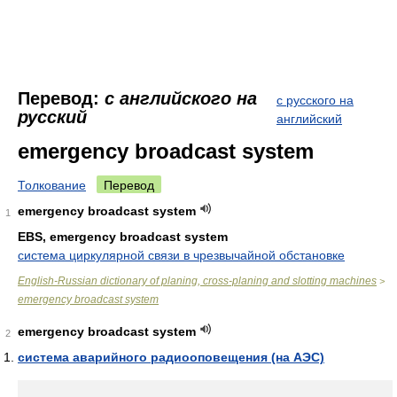
Перевод:
с английского на
с русского на
русский
английский
emergency broadcast system
Толкование
Перевод
emergency broadcast system
1
EBS, emergency broadcast system
система циркулярной связи в чрезвычайной обстановке
English-Russian dictionary of planing, cross-planing and slotting machines
>
emergency broadcast system
emergency broadcast system
2
система аварийного радиооповещения (на АЭС)