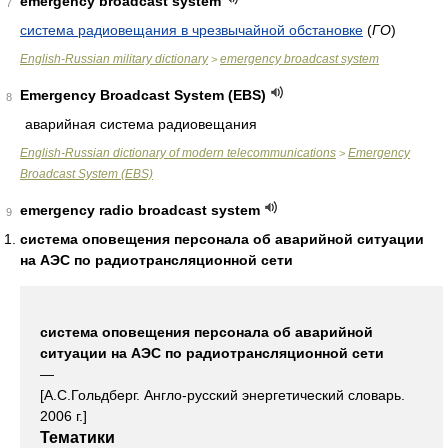
emergency broadcast system
7
система радиовещания в чрезвычайной обстановке
(
ГО
)
English-Russian military dictionary
emergency broadcast system
>
Emergency Broadcast System (EBS)
8
аварийная система радиовещания
English-Russian dictionary of modern telecommunications
Emergency
>
Broadcast System (EBS)
emergency radio broadcast system
9
система оповещения персонала об аварийной ситуации
на АЭС по радиотрансляционной сети
система оповещения персонала об аварийной
ситуации на АЭС по радиотрансляционной сети
—
[А.С.Гольдберг. Англо-русский энергетический словарь.
2006 г.]
Тематики