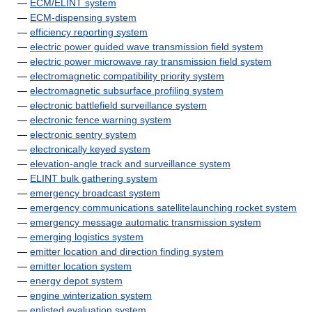
—
ECM/ELINT system
—
ECM-dispensing system
—
efficiency reporting system
—
electric power guided wave transmission field system
—
electric power microwave ray transmission field system
—
electromagnetic compatibility priority system
—
electromagnetic subsurface profiling system
—
electronic battlefield surveillance system
—
electronic fence warning system
—
electronic sentry system
—
electronically keyed system
—
elevation-angle track and surveillance system
—
ELINT bulk gathering system
—
emergency broadcast system
—
emergency communications satellitelaunching rocket system
—
emergency message automatic transmission system
—
emerging logistics system
—
emitter location and direction finding system
—
emitter location system
—
energy depot system
—
engine winterization system
—
enlisted evaluation system