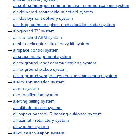
—
aircraft-submerged submarine laser communications system
—
air-delivered scatterable minefield system
—
air-deployment delivery system
—
air-dropped mine splash points location radar system
—
air-ground TV system
—
air-launched ABM system
—
airship-helicopter ultra-heavy lift system
—
airspace control system
—
airspace management system
—
air-to-ground laser communications system
—
air-to-ground pickup system
—
air-to-ground weapon systems seismic scoring system
—
alarm annunciation system
—
alarm system
—
alert notification system
—
alerting telling system
—
all altitude missile system
—
all aspect passive IR homing guidance system
—
all azimuth retaliatory system
—
all weather system
—
all-out war weapon system