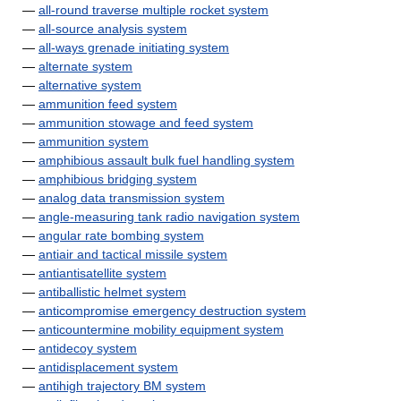
—
all-round traverse multiple rocket system
—
all-source analysis system
—
all-ways grenade initiating system
—
alternate system
—
alternative system
—
ammunition feed system
—
ammunition stowage and feed system
—
ammunition system
—
amphibious assault bulk fuel handling system
—
amphibious bridging system
—
analog data transmission system
—
angle-measuring tank radio navigation system
—
angular rate bombing system
—
antiair and tactical missile system
—
antiantisatellite system
—
antiballistic helmet system
—
anticompromise emergency destruction system
—
anticountermine mobility equipment system
—
antidecoy system
—
antidisplacement system
—
antihigh trajectory BM system