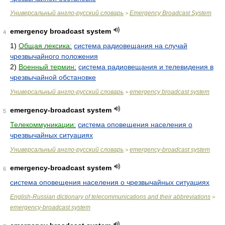
Универсальный англо-русский словарь
Emergency Broadcast System
>
emergency broadcast system
4
1)
Общая лексика:
система радиовещания на случай
чрезвычайного положения
2)
Военный термин:
система радиовещания и телевидения в
чрезвычайной обстановке
Универсальный англо-русский словарь
emergency broadcast system
>
emergency-broadcast system
5
Телекоммуникации:
система оповещения населения о
чрезвычайных ситуациях
Универсальный англо-русский словарь
emergency-broadcast system
>
emergency-broadcast system
6
система оповещения населения о чрезвычайных ситуациях
English-Russian dictionary of telecommunications and their abbreviations
>
emergency-broadcast system