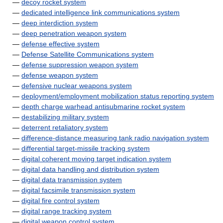
—
decoy rocket system
—
dedicated intelligence link communications system
—
deep interdiction system
—
deep penetration weapon system
—
defense effective system
—
Defense Satellite Communications system
—
defense suppression weapon system
—
defense weapon system
—
defensive nuclear weapons system
—
deployment/employment mobilization status reporting system
—
depth charge warhead antisubmarine rocket system
—
destabilizing military system
—
deterrent retaliatory system
—
difference-distance measuring tank radio navigation system
—
differential target-missile tracking system
—
digital coherent moving target indication system
—
digital data handling and distribution system
—
digital data transmission system
—
digital facsimile transmission system
—
digital fire control system
—
digital range tracking system
—
digital weapon control system