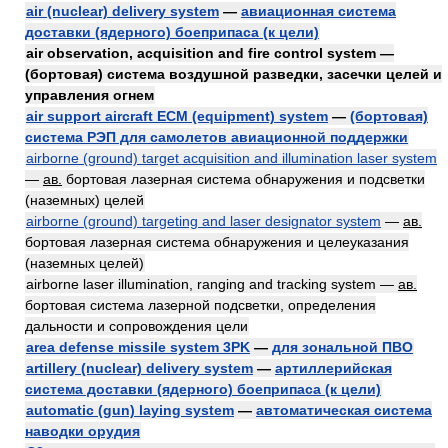
air (nuclear) delivery system
—
авиационная система
доставки (ядерного) боеприпаса (к цели)
air observation, acquisition and fire control system —
(бортовая) система воздушной разведки, засечки целей и
управления огнем
air support aircraft ECM (equipment) system
—
(бортовая)
система РЭП для самолетов авиационной поддержки
airborne (ground) target acquisition and illumination laser system
—
ав.
бортовая лазерная система обнаружения и подсветки
(наземных) целей
airborne (ground) targeting and laser designator system
—
ав.
бортовая лазерная система обнаружения и целеуказания
(наземных целей)
airborne laser illumination, ranging and tracking system —
ав.
бортовая система лазерной подсветки, определения
дальности и сопровождения цели
area defense missile system 3PK
—
для зональной ПВО
artillery (nuclear) delivery system
—
артиллерийская
система доставки (ядерного) боеприпаса (к цели)
automatic (gun) laying system
—
автоматическая система
наводки орудия