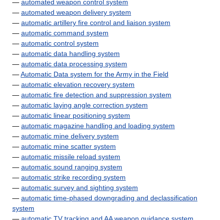
—
automated weapon control system
—
automated weapon delivery system
—
automatic artillery fire control and liaison system
—
automatic command system
—
automatic control system
—
automatic data handling system
—
automatic data processing system
—
Automatic Data system for the Army in the Field
—
automatic elevation recovery system
—
automatic fire detection and suppression system
—
automatic laying angle correction system
—
automatic linear positioning system
—
automatic magazine handling and loading system
—
automatic mine delivery system
—
automatic mine scatter system
—
automatic missile reload system
—
automatic sound ranging system
—
automatic strike recording system
—
automatic survey and sighting system
—
automatic time-phased downgrading and declassification
system
—
automatic TV tracking and AA weapon guidance system