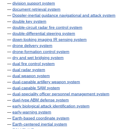
—
division support system
—
document retrieval system
—
Doppler-inertial guidance navigational and attack system
—
double key system
—
double-circuit radar fire control system
—
double-differential steering system
—
down-looking imaging IR sensing system
—
drone delivery system
—
drone-formation control system
—
dry and wet bridging system
—
dual fire control system
—
dual radar system
—
dual weapon system
—
dual-capable artillery weapon system
—
dual-capable SAM system
—
dual-speciality officer personnel management system
—
duel-type ABM defense system
—
early biological attack identification system
—
early-warning system
—
Earth-based coordinate system
—
Earth-centered inertial system