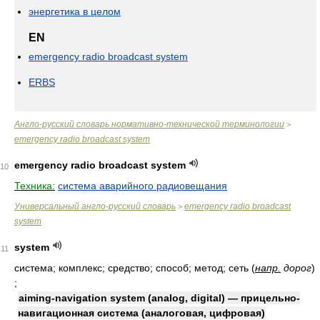
энергетика в целом
EN
emergency radio broadcast system
ERBS
Англо-русский словарь нормативно-технической терминологии
>
emergency radio broadcast system
emergency radio broadcast system
10
Техника:
система аварийного радиовещания
Универсальный англо-русский словарь
emergency radio broadcast
>
system
system
11
система; комплекс; средство; способ; метод; сеть
(
напр.
дорог
)
;
aiming-navigation system (analog, digital) — прицельно-
навигационная система (аналоговая, цифровая)