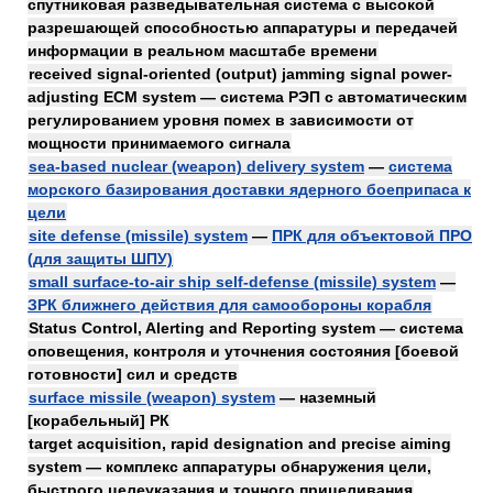
спутниковая разведывательная система с высокой
разрешающей способностью аппаратуры и передачей
информации в реальном масштабе времени
received signal-oriented (output) jamming signal power-
adjusting ECM system — система РЭП с автоматическим
регулированием уровня помех в зависимости от
мощности принимаемого сигнала
sea-based nuclear (weapon) delivery system
—
система
морского базирования доставки ядерного боеприпаса к
цели
site defense (missile) system
—
ПРК для объектовой ПРО
(для защиты ШПУ)
small surface-to-air ship self-defense (missile) system
—
ЗРК ближнего действия для самообороны корабля
Status Control, Alerting and Reporting system — система
оповещения, контроля и уточнения состояния [боевой
готовности] сил и средств
surface missile (weapon) system
— наземный
[корабельный] РК
target acquisition, rapid designation and precise aiming
system — комплекс аппаратуры обнаружения цели,
быстрого целеуказания и точного прицеливания