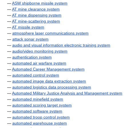
—
ASW shipborne missile system
—
AT mine clearance system
—
AT mine dispensing system
—
AT mine-scattering system
—
AT missile system
—
atmosphere laser communications system
—
attack sonar system
—
audio and visual information electronic training system
—
audio/video monitoring system
—
authentication system
—
automated air warfare system
—
Automated Career Management system
—
automated control system
—
automated image data extraction system
—
automated logistics data processing system
—
Automated Military Justice Analysis and Management system
—
automated minefield system
—
automated scoring target system
—
automated software system
—
automated troop control system
—
automated warehouse system