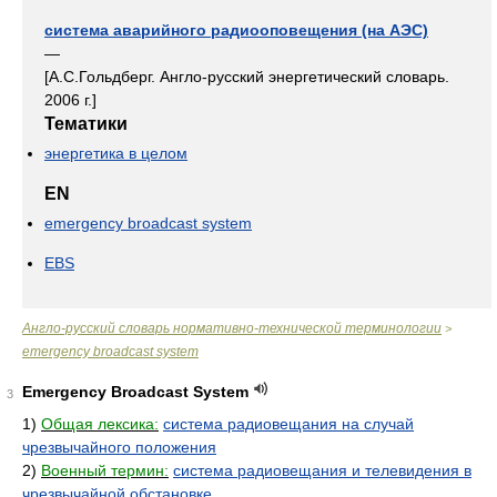
система аварийного радиооповещения (на АЭС)
—
[А.С.Гольдберг. Англо-русский энергетический словарь.
2006 г.]
Тематики
энергетика в целом
EN
emergency broadcast system
EBS
Англо-русский словарь нормативно-технической терминологии
>
emergency broadcast system
Emergency Broadcast System
3
1)
Общая лексика:
система радиовещания на случай
чрезвычайного положения
2)
Военный термин:
система радиовещания и телевидения в
чрезвычайной обстановке