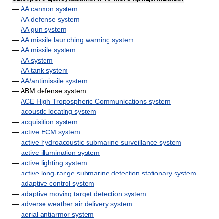
—
AA cannon system
—
AA defense system
—
AA gun system
—
AA missile launching warning system
—
AA missile system
—
AA system
—
AA tank system
—
AA/antimissile system
— ABM defense system
—
ACE High Tropospheric Communications system
—
acoustic locating system
—
acquisition system
—
active ECM system
—
active hydroacoustic submarine surveillance system
—
active illumination system
—
active lighting system
—
active long-range submarine detection stationary system
—
adaptive control system
—
adaptive moving target detection system
—
adverse weather air delivery system
—
aerial antiarmor system