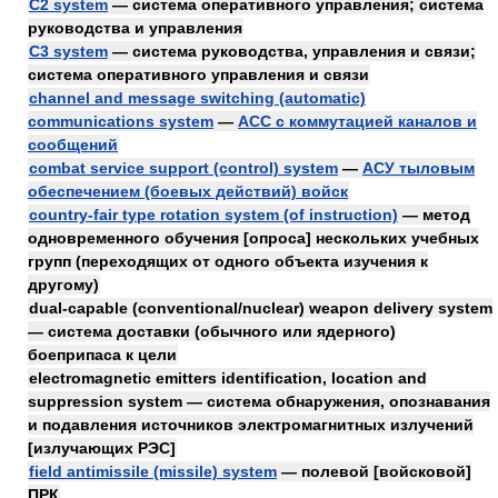
C2 system
— система оперативного управления; система
руководства и управления
C3 system
— система руководства, управления и связи;
система оперативного управления и связи
channel and message switching (automatic)
communications system
—
АСС с коммутацией каналов и
сообщений
combat service support (control) system
—
АСУ тыловым
обеспечением (боевых действий) войск
country-fair type rotation system (of instruction)
— метод
одновременного обучения [опроса] нескольких учебных
групп (переходящих от одного объекта изучения к
другому)
dual-capable (conventional/nuclear) weapon delivery system
— система доставки (обычного или ядерного)
боеприпаса к цели
electromagnetic emitters identification, location and
suppression system — система обнаружения, опознавания
и подавления источников электромагнитных излучений
[излучающих РЭС]
field antimissile (missile) system
— полевой [войсковой]
ПРК