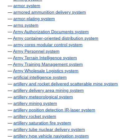
—
armor system
—
armored ammunition delivery system
—
armor-plating system
—
arms system
—
Army Authorization Documents system
—
Army container-oriented distribution system
—
army corps modular control system
—
Army Personnel system
—
Army Terrain Intelligence system
—
Army Training Management system
—
Army Wholesale Logistics system
—
artificial intelligence system
—
artillery and rocket delivered scatterable mine system
—
artillery delivery area mining system
—
artillery meteorological system
—
artillery mining system
—
artillery position detection IR-laser system
—
artillery rocket system
—
artillery saturation fire system
—
artillery tube nuclear delivery system
—
artillery type vehicle navigation system