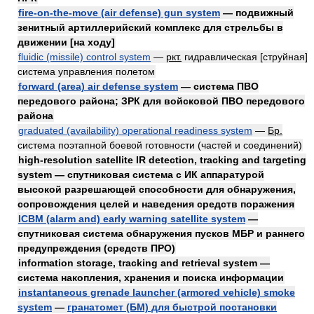
fire-on-the-move (air defense) gun system
— подвижный
зенитный артиллерийский комплекс для стрельбы в
движении [на ходу]
fluidic (missile) control system
—
ркт.
гидравлическая [струйная]
система управления полетом
forward (area) air defense system
— система ПВО
передового района; ЗРК для войсковой ПВО передового
района
graduated (availability) operational readiness system
—
Бр.
система поэтапной боевой готовности (частей и соединений)
high-resolution satellite IR detection, tracking and targeting
system — спутниковая система с ИК аппаратурой
высокой разрешающей способности для обнаружения,
сопровождения целей и наведения средств поражения
ICBM (alarm and) early warning satellite system
—
спутниковая система обнаружения пусков МБР и раннего
предупреждения (средств ПРО)
information storage, tracking and retrieval system —
система накопления, хранения и поиска информации
instantaneous grenade launcher (armored vehicle) smoke
system
—
гранатомет (БМ) для быстрой постановки