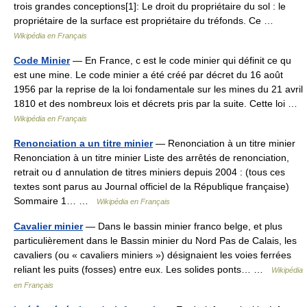
trois grandes conceptions[1]: Le droit du propriétaire du sol : le
propriétaire de la surface est propriétaire du tréfonds. Ce …
Wikipédia en Français
Code Minier
— En France, c est le code minier qui définit ce qu
est une mine. Le code minier a été créé par décret du 16 août
1956 par la reprise de la loi fondamentale sur les mines du 21 avril
1810 et des nombreux lois et décrets pris par la suite. Cette loi …
Wikipédia en Français
Renonciation a un titre minier
— Renonciation à un titre minier
Renonciation à un titre minier Liste des arrêtés de renonciation,
retrait ou d annulation de titres miniers depuis 2004 : (tous ces
textes sont parus au Journal officiel de la République française)
Sommaire 1… …
Wikipédia en Français
Cavalier minier
— Dans le bassin minier franco belge, et plus
particulièrement dans le Bassin minier du Nord Pas de Calais, les
cavaliers (ou « cavaliers miniers ») désignaient les voies ferrées
reliant les puits (fosses) entre eux. Les solides ponts… …
Wikipédia
en Français