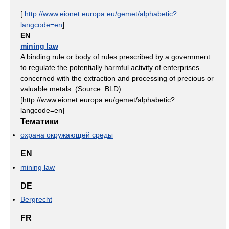
—
[
http://www.eionet.europa.eu/gemet/alphabetic?
langcode=en
]
EN
mining law
A binding rule or body of rules prescribed by a government
to regulate the potentially harmful activity of enterprises
concerned with the extraction and processing of precious or
valuable metals. (Source: BLD)
[http://www.eionet.europa.eu/gemet/alphabetic?
langcode=en]
Тематики
охрана окружающей среды
EN
mining law
DE
Bergrecht
FR