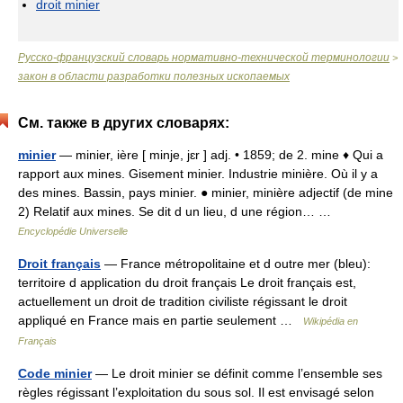
droit minier
Русско-французский словарь нормативно-технической терминологии
>
закон в области разработки полезных ископаемых
См. также в других словарях:
minier
— minier, ière [ minje, jɛr ] adj. • 1859; de 2. mine ♦ Qui a
rapport aux mines. Gisement minier. Industrie minière. Où il y a
des mines. Bassin, pays minier. ● minier, minière adjectif (de mine
2) Relatif aux mines. Se dit d un lieu, d une région… …
Encyclopédie Universelle
Droit français
— France métropolitaine et d outre mer (bleu):
territoire d application du droit français Le droit français est,
actuellement un droit de tradition civiliste régissant le droit
appliqué en France mais en partie seulement …
Wikipédia en
Français
Code minier
— Le droit minier se définit comme l’ensemble ses
règles régissant l’exploitation du sous sol. Il est envisagé selon