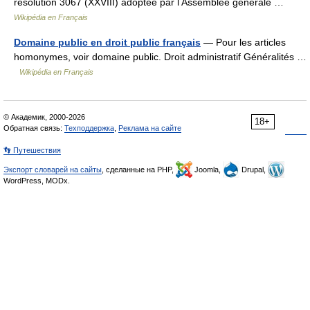
résolution 3067 (XXVIII) adoptée par l Assemblée générale …
Wikipédia en Français
Domaine public en droit public français
— Pour les articles
homonymes, voir domaine public. Droit administratif Généralités …
Wikipédia en Français
© Академик, 2000-2026
18+
Обратная связь:
Техподдержка
,
Реклама на сайте
👣 Путешествия
Экспорт словарей на сайты
, сделанные на PHP,
Joomla,
Drupal,
WordPress, MODx.