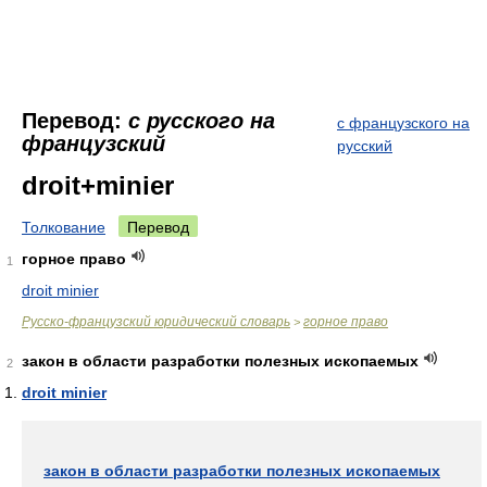
Перевод:
с русского на
с французского на
французский
русский
droit+minier
Толкование
Перевод
горное право
1
droit minier
Русско-французский юридический словарь
горное право
>
закон в области разработки полезных ископаемых
2
droit minier
закон в области разработки полезных ископаемых