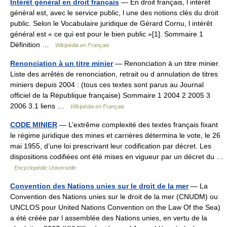
Intérêt général en droit français
— En droit français, l intérêt
général est, avec le service public, l une des notions clés du droit
public. Selon le Vocabulaire juridique de Gérard Cornu, l intérêt
général est « ce qui est pour le bien public »[1]. Sommaire 1
Définition …
Wikipédia en Français
Renonciation à un titre minier
— Renonciation à un titre minier.
Liste des arrêtés de renonciation, retrait ou d annulation de titres
miniers depuis 2004 : (tous ces textes sont parus au Journal
officiel de la République française) Sommaire 1 2004 2 2005 3
2006 3.1 liens …
Wikipédia en Français
CODE MINIER
— L’extrême complexité des textes français fixant
le régime juridique des mines et carrières détermina le vote, le 26
mai 1955, d’une loi prescrivant leur codification par décret. Les
dispositions codifiées ont été mises en vigueur par un décret du …
Encyclopédie Universelle
Convention des Nations unies sur le droit de la mer
— La
Convention des Nations unies sur le droit de la mer (CNUDM) ou
UNCLOS pour United Nations Convention on the Law Of the Sea)
a été créée par l assemblée des Nations unies, en vertu de la