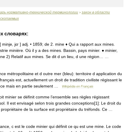
варь
нормативно
-
технической
терминологии
закон
в
области
>
ископаемых
их
словарях:
[
minje
,
jɛr
]
adj
. •
1859
;
de
2
.
mine
♦
Qui
a
rapport
aux
mines
.
strie
minière
.
Où
il
y
a
des
mines
.
Bassin
,
pays
minier
.
●
minier
,
ine
2
)
Relatif
aux
mines
.
Se
dit
d
un
lieu
,
d
une
région
… …
nce
métropolitaine
et
d
outre
mer
(
bleu
)
:
territoire
d
application
du
français
est
,
actuellement
un
droit
de
tradition
civiliste
régissant
le
nce
mais
en
partie
seulement
…
Wikipédia
en
Français
oit
minier
se
définit
comme
l
’
ensemble
ses
règles
régissant
sol
.
Il
est
envisagé
selon
trois
grandes
conceptions
[
1
]
:
Le
droit
du
propriétaire
de
la
surface
est
propriétaire
du
tréfonds
.
Ce
…
rance
,
c
est
le
code
minier
qui
définit
ce
qu
est
une
mine
.
Le
code