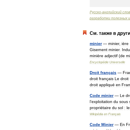
Русско
-
английский
сло
разработки
полезных
См
.
также
в
друг
minier
—
minier
,
ière
Gisement
minier
.
Indu
minière
adjectif
(
de
m
Encyclopédie
Universelle
Droit
français
—
Fra
droit
français
Le
droit
droit
appliqué
en
Fra
Code
minier
—
Le
dr
l
’
exploitation
du
sous
propriétaire
du
sol
:
le
Wikipédia
en
Français
Code
Minier
—
En
F