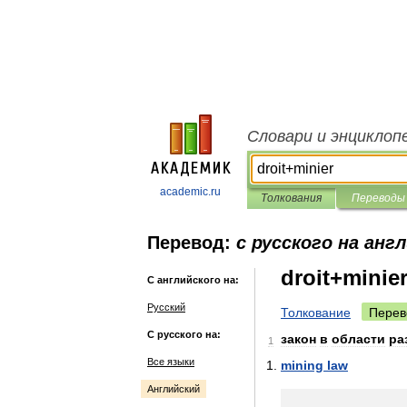
Словари и энциклоп
academic.ru
Толкования
Переводы
Перевод:
с русского на анг
droit+minie
С английского на:
Русский
Толкование
Перев
С русского на:
закон
в
области
ра
1
Все языки
mining
law
Английский