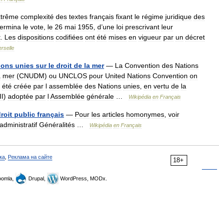
xtrême
complexité
des
textes
français
fixant
le
régime
juridique
des
termina
le
vote
,
le
26
mai
1955
,
d
’
une
loi
prescrivant
leur
t
.
Les
dispositions
codifiées
ont
été
mises
en
vigueur
par
un
décret
rselle
ions
unies
sur
le
droit
de
la
mer
—
La
Convention
des
Nations
a
mer
(
CNUDM
)
ou
UNCLOS
pour
United
Nations
Convention
on
été
créée
par
l
assemblée
des
Nations
unies
,
en
vertu
de
la
II
)
adoptée
par
l
Assemblée
générale
…
Wikipédia
en
Français
roit
public
français
—
Pour
les
articles
homonymes
,
voir
administratif
Généralités
…
Wikipédia
en
Français
ка
,
Реклама на сайте
18+
omla,
Drupal,
WordPress, MODx.