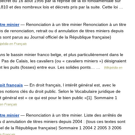
décret
du
16
août
1956
par
la
reprise
de
la
loi
fondamentale
sur
1810
et
des
nombreux
lois
et
décrets
pris
par
la
suite
.
Cette
loi
…
itre
minier
—
Renonciation
à
un
titre
minier
Renonciation
à
un
titre
és
de
renonciation
,
retrait
ou
d
annulation
de
titres
miniers
depuis
s
sont
parus
au
Journal
officiel
de
la
République
française
)
ipédia
en
Français
ans
le
bassin
minier
franco
belge
,
et
plus
particulièrement
dans
le
d
Pas
de
Calais
,
les
cavaliers
(
ou
«
cavaliers
miniers
»)
désignaient
nt
les
puits
(
fosses
)
entre
eux
.
Les
solides
ponts
… …
Wikipédia
en
oit
français
—
En
droit
français
,
l
intérêt
général
est
,
avec
le
es
notions
clés
du
droit
public
.
Selon
le
Vocabulaire
juridique
de
t
général
est
«
ce
qui
est
pour
le
bien
public
»[
1
].
Sommaire
1
en
Français
itre
minier
—
Renonciation
à
un
titre
minier
.
Liste
des
arrêtés
de
u
d
annulation
de
titres
miniers
depuis
2004
:
(
tous
ces
textes
sont
iel
de
la
République
française
)
Sommaire
1
2004
2
2005
3
2006
n
Français