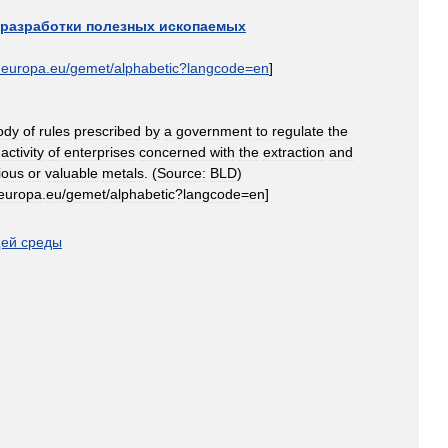
разработки
полезных
ископаемых
.
europa
.
eu
/
gemet
/
alphabetic
?
langcode
=
en
]
ody
of
rules
prescribed
by
a
government
to
regulate
the
activity
of
enterprises
concerned
with
the
extraction
and
ious
or
valuable
metals
. (
Source:
BLD
)
europa
.
eu
/
gemet
/
alphabetic
?
langcode
=
en
]
ей
среды