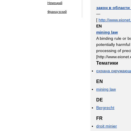
Немецкий
закон
в
области
Французский
—
[
http:
//
www
.
eionet
EN
mining
law
A
binding
rule
or
b
potentially
harmful
processing
of
prec
[
http:
//
www
.
eionet
.
Тематики
охрана
окружающ
EN
mining
law
DE
Bergrecht
FR
droit
minier