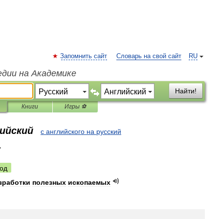
Запомнить сайт
Словарь на свой сайт
RU
едии на Академике
Найти!
Книги
Игры ⚽
лийский
с английского на русский
r
од
зработки
полезных
ископаемых