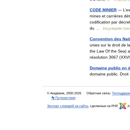
CODE
MINIER
—
L
’
e
mines
et
carrières
dé
codification
par
décre
du
…
Encyclopédie
Unive
Convention
des
Nat
unies
sur
le
droit
de
l
the
Law
Of
the
Sea
)
a
résolution
3067
(
XXVI
Domaine
public
en
d
domaine
public
.
Droit
© Академик, 2000-2026
Обратная связь:
Техподдерж
👣 Путешествия
Экспорт словарей на сайты
, сделанные на PHP,
Jo