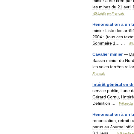
minier
a
été
créé
par
les
mines
du
21
avril
Wikipédia
en
Français
Renonciation
a
un
t
minier
Liste
des
arrêt
2004
:
(
tous
ces
texte
Sommaire
1
… …
Wik
Cavalier
minier
—
D
Bassin
minier
du
Nor
les
voies
ferrées
relia
Français
Intérêt
général
en
dr
service
public
,
l
une
d
Gérard
Cornu
,
l
intérê
Définition
…
Wikipédia
Renonciation
à
un
t
renonciation
,
retrait
o
parus
au
Journal
offic
3
.
1
liens
…
Wikipédia
e