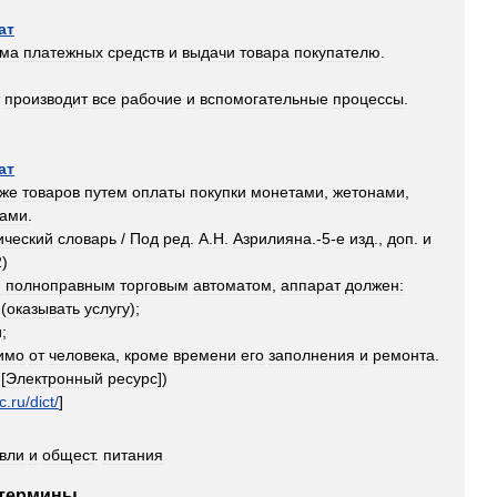
ат
ема
платежных
средств
и
выдачи
товара
покупателю
.
производит
все
рабочие
и
вспомогательные
процессы
.
ат
же
товаров
путем
оплаты
покупки
монетами
,
жетонами
,
гами
.
ический
словарь
/
Под
ред
.
А
.
Н
.
Азрилияна
.-
5
-
е
изд
.,
доп
.
и
2
)
я
полноправным
торговым
автоматом
,
аппарат
должен:
(
оказывать
услугу
);
и
;
имо
от
человека
,
кроме
времени
его
заполнения
и
ремонта
.
[
Электронный
ресурс
])
c
.
ru
/
dict
/
]
овли
и
общест
.
питания
термины