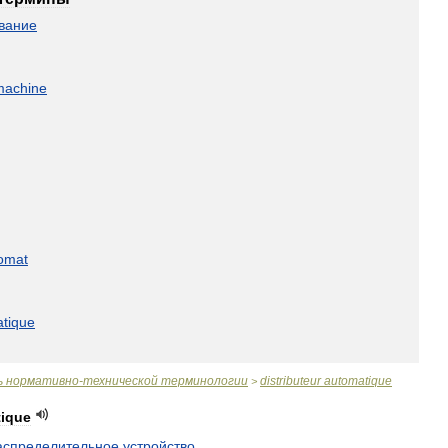
вание
machine
omat
tique
ь
нормативно
-
технической
терминологии
distributeur
automatique
>
ique
аспределительное
устройство