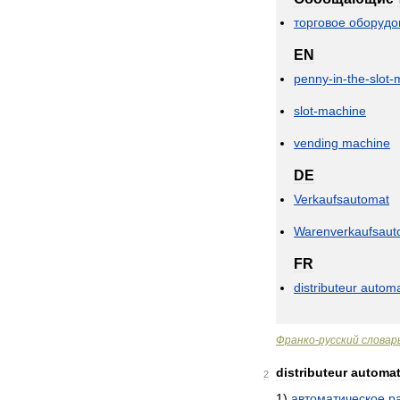
торговое
оборудо
EN
penny
-
in
-
the
-
slot
-
slot
-
machine
vending
machine
DE
Verkaufsautomat
Warenverkaufsaut
FR
distributeur
automa
Франко
-
русский
словар
distributeur
automat
2
1
)
автоматическое
р