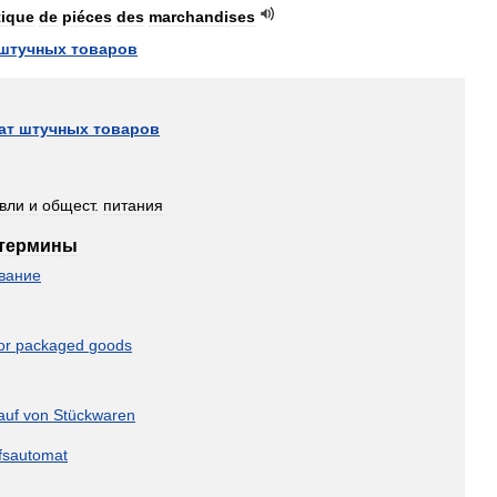
ique
de
piéces
des
marchandises
штучных
товаров
ат
штучных
товаров
овли
и
общест
.
питания
термины
вание
or
packaged
goods
auf
von
Stückwaren
fsautomat