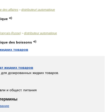
se
des
affaires
distributeur
\
automatique
>
ique
rançais
-
Russe
)
distributeur
automatique
>
ique
des
boissons
жидких
товаров
ат
жидких
товаров
для
дозированных
жидких
товаров
.
овли
и
общест
.
питания
термины
вание