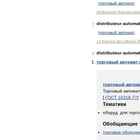
торговый
автомат
Dictionnaire
français
-
rus
distributeur
automat
7
торговый
автомат
Le
français
des
affaires
(
F
distributeur
automat
8
торговый
автомат
торговый
автом
Торговый
автомат
[
ГОСТ
16318
-
77
]
Тематики
оборуд
.
для
торг
Обобщающие
торговое
оборудо