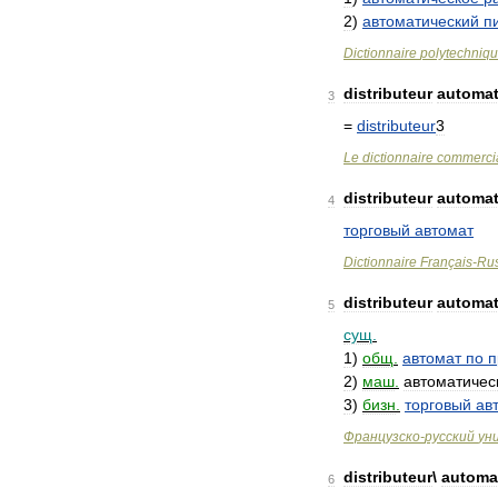
2
)
автоматический
п
Dictionnaire
polytechniq
distributeur
automat
3
=
distributeur
3
Le
dictionnaire
commerci
distributeur
automat
4
торговый
автомат
Dictionnaire
Français
-
Ru
distributeur
automat
5
сущ
.
1
)
общ
.
автомат
по
п
2
)
маш
.
автоматичес
3
)
бизн
.
торговый
ав
Французско
-
русский
ун
distributeur
\
automa
6