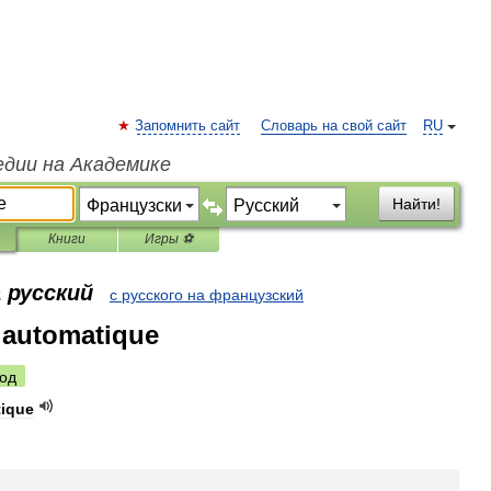
Запомнить сайт
Словарь на свой сайт
RU
едии на Академике
Найти!
Книги
Игры ⚽
 русский
с русского на французский
r automatique
од
ique