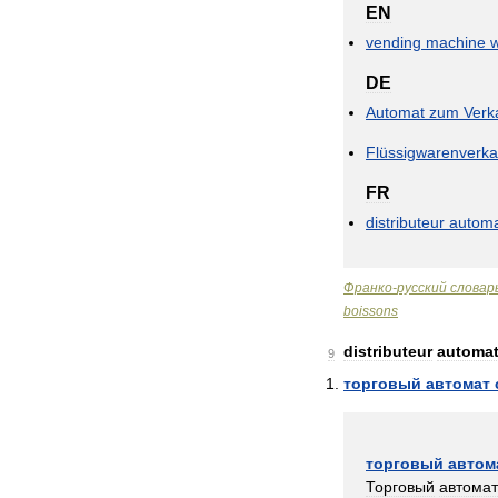
EN
vending
machine
w
DE
Automat
zum
Verk
Flüssigwarenverk
FR
distributeur
automa
Франко
-
русский
словар
boissons
distributeur
automat
9
торговый
автомат
торговый
автом
Торговый
автомат