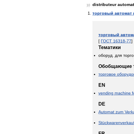
distributeur
automat
10
торговый
автомат
торговый
автом
[
ГОСТ
16318
-
77
]
Тематики
оборуд
.
для
торг
Обобщающие
торговое
оборудо
EN
vending
machine
f
DE
Automat
zum
Verk
Stückwarenverkau
FR