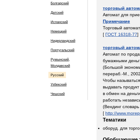
Болгарский
торговый
автом
Датский
Автомат
для
при
Примечание
Испанский
Торговый
автомат
Немецкий
[
ГОСТ
16318
-
77
]
Нидерландский
торговый
автом
Португальский
Автомат
по
прода
Румынский,
бумажными
день
Молдавский
(
Большой
эконом
перераб
.-
М
.,
200
Русский
Чтобы
называтьс
Узбекский
выдавать
продукт
в
обмен
на
деньг
Чешский
работать
независ
(
Вендинг
словарь
[
http:
//
www
.
morep
Тематики
оборуд
.
для
торг
Обобщающие