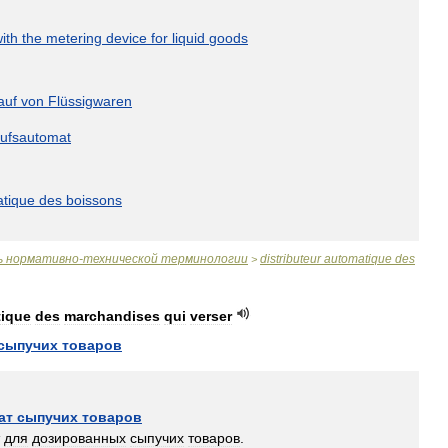
ith
the
metering
device
for
liquid
goods
auf
von
Flüssigwaren
aufsautomat
tique
des
boissons
ь
нормативно
-
технической
терминологии
distributeur
automatique
des
>
ique
des
marchandises
qui
verser
сыпучих
товаров
ат
сыпучих
товаров
для
дозированных
сыпучих
товаров
.