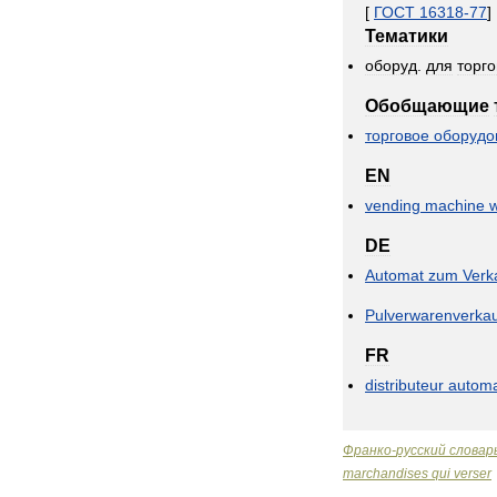
[
ГОСТ
16318
-
77
]
Тематики
оборуд
.
для
торг
Обобщающие
торговое
оборудо
EN
vending
machine
w
DE
Automat
zum
Verk
Pulverwarenverka
FR
distributeur
automa
Франко
-
русский
словар
marchandises
qui
verser