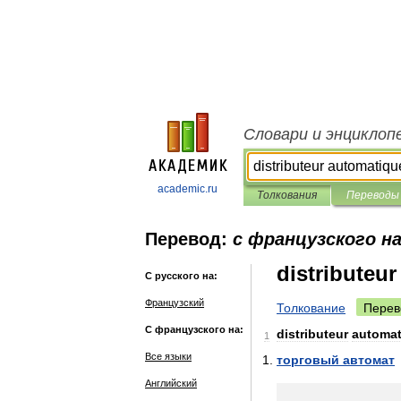
Словари и энциклоп
academic.ru
Толкования
Переводы
Перевод:
с французского на
distributeu
С русского на:
Французский
Толкование
Перев
С французского на:
distributeur
automat
1
Все языки
торговый
автомат
Английский