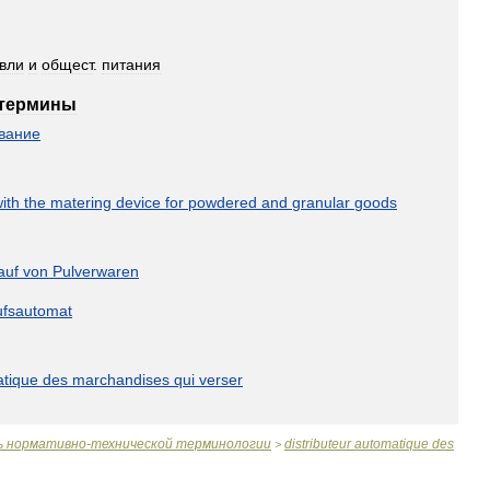
овли
и
общест
.
питания
термины
вание
ith
the
matering
device
for
powdered
and
granular
goods
auf
von
Pulverwaren
ufsautomat
tique
des
marchandises
qui
verser
ь
нормативно
-
технической
терминологии
distributeur
automatique
des
>