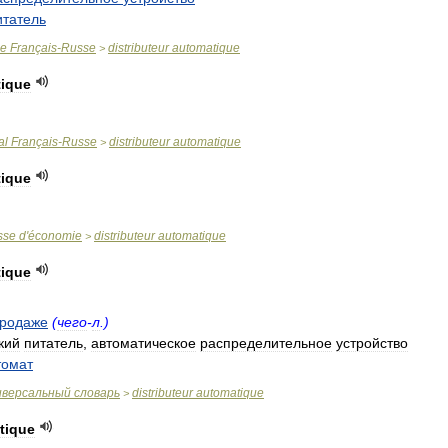
итатель
ue
Français
-
Russe
distributeur
automatique
>
ique
al
Français
-
Russe
distributeur
automatique
>
ique
sse
d
'
économie
distributeur
automatique
>
ique
родаже
(
чего
-
л
.)
кий
питатель
,
автоматическое
распределительное
устройство
томат
иверсальный
словарь
distributeur
automatique
>
tique