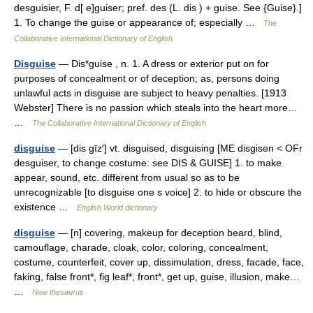
desguisier, F. d[ e]guiser; pref. des (L. dis ) + guise. See {Guise}.]
1. To change the guise or appearance of; especially …
The
Collaborative International Dictionary of English
Disguise
— Dis*guise , n. 1. A dress or exterior put on for
purposes of concealment or of deception; as, persons doing
unlawful acts in disguise are subject to heavy penalties. [1913
Webster] There is no passion which steals into the heart more…
…
The Collaborative International Dictionary of English
disguise
— [dis gīz′] vt. disguised, disguising [ME disgisen < OFr
desguiser, to change costume: see DIS & GUISE] 1. to make
appear, sound, etc. different from usual so as to be
unrecognizable [to disguise one s voice] 2. to hide or obscure the
existence …
English World dictionary
disguise
— [n] covering, makeup for deception beard, blind,
camouflage, charade, cloak, color, coloring, concealment,
costume, counterfeit, cover up, dissimulation, dress, facade, face,
faking, false front*, fig leaf*, front*, get up, guise, illusion, make…
…
New thesaurus