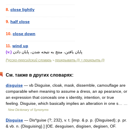
............................................................
8.
close lightly
............................................................
9.
half close
............................................................
10.
close down
............................................................
11.
wind up
(v.)
پایان یافتن، منتج به نتیجه شدن، پایان دادن
Русско-персидский словарь
прикрывать (I) > прикрыть (I)
>
См. также в других словарях:
disguise
— vb Disguise, cloak, mask, dissemble, camouflage are
comparable when meaning to assume a dress, an ap pearance, or
an expression that conceals one s identity, intention, or true
feeling. Disguise, which basically implies an alteration in one s… …
New Dictionary of Synonyms
Disguise
— Dis*guise (?; 232), v. t. [imp. & p. p. {Disguised}; p. pr.
& vb. n. {Disguising}.] [OE. desguisen, disgisen, degisen, OF.