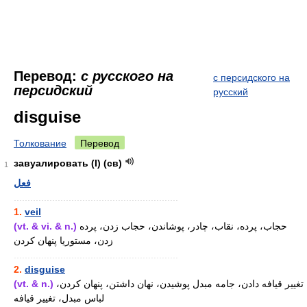
Перевод:
с русского на
с персидского на
персидский
русский
disguise
Толкование
Перевод
завуалировать (I) (св)
1
فعل
............................................................
1.
veil
(vt. & vi. & n.)
حجاب، پرده، نقاب، چادر، پوشاندن، حجاب زدن، پرده
زدن، مستوریا پنهان کردن
............................................................
2.
disguise
(vt. & n.)
تغییر قیافه دادن، جامه مبدل پوشیدن، نهان داشتن، پنهان کردن،
لباس مبدل، تغییر قیافه