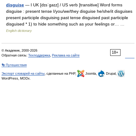
disguise
— I UK [dɪsˈɡaɪz] / US verb [transitive] Word forms
disguise : present tense I/you/we/they disguise he/she/it disguises
present participle disguising past tense disguised past participle
disguised * 1) to hide something such as your feelings or… …
English dictionary
© Академик, 2000-2026
18+
Обратная связь:
Техподдержка
,
Реклама на сайте
👣 Путешествия
Экспорт словарей на сайты
, сделанные на PHP,
Joomla,
Drupal,
WordPress, MODx.