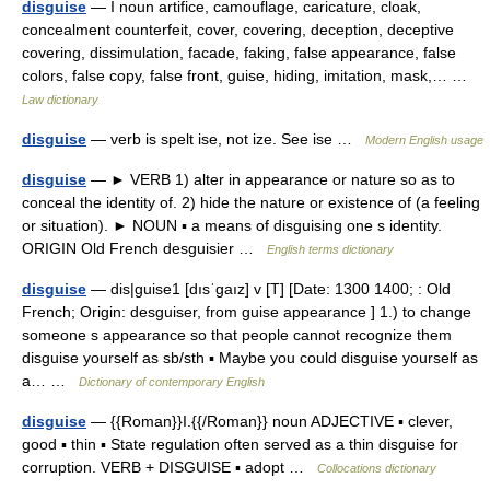
disguise
— I noun artifice, camouflage, caricature, cloak,
concealment counterfeit, cover, covering, deception, deceptive
covering, dissimulation, facade, faking, false appearance, false
colors, false copy, false front, guise, hiding, imitation, mask,… …
Law dictionary
disguise
— verb is spelt ise, not ize. See ise …
Modern English usage
disguise
— ► VERB 1) alter in appearance or nature so as to
conceal the identity of. 2) hide the nature or existence of (a feeling
or situation). ► NOUN ▪ a means of disguising one s identity.
ORIGIN Old French desguisier …
English terms dictionary
disguise
— dis|guise1 [dısˈgaız] v [T] [Date: 1300 1400; : Old
French; Origin: desguiser, from guise appearance ] 1.) to change
someone s appearance so that people cannot recognize them
disguise yourself as sb/sth ▪ Maybe you could disguise yourself as
a… …
Dictionary of contemporary English
disguise
— {{Roman}}I.{{/Roman}} noun ADJECTIVE ▪ clever,
good ▪ thin ▪ State regulation often served as a thin disguise for
corruption. VERB + DISGUISE ▪ adopt …
Collocations dictionary