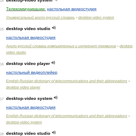
desktop-video system
14
Телекоммуникации:
настольная видеостудия
Универсальный англо-русский словарь
desktop-video system
>
desktop video studio
15
настольная видеостудия
Англо-русский словарь компьютерных и интернет терминов
desktop
>
video studio
desktop video player
16
настольный видеоплейер
English-Russian dictionary of telecommunications and their abbreviations
>
desktop video player
desktop-video system
17
настольная видеостудия
English-Russian dictionary of telecommunications and their abbreviations
>
desktop-video system
desktop video studio
18