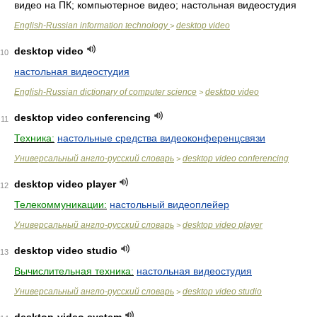
видео на ПК; компьютерное видео; настольная видеостудия
English-Russian information technology
desktop video
>
desktop video
10
настольная видеостудия
English-Russian dictionary of computer science
desktop video
>
desktop video conferencing
11
Техника:
настольные средства видеоконференцсвязи
Универсальный англо-русский словарь
desktop video conferencing
>
desktop video player
12
Телекоммуникации:
настольный видеоплейер
Универсальный англо-русский словарь
desktop video player
>
desktop video studio
13
Вычислительная техника:
настольная видеостудия
Универсальный англо-русский словарь
desktop video studio
>