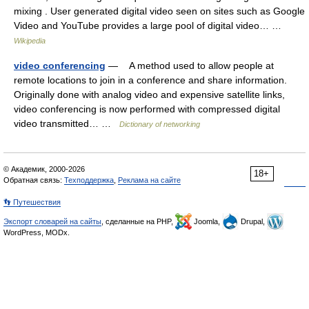
mixing . User generated digital video seen on sites such as Google
Video and YouTube provides a large pool of digital video… …
Wikipedia
video conferencing
— A method used to allow people at
remote locations to join in a conference and share information.
Originally done with analog video and expensive satellite links,
video conferencing is now performed with compressed digital
video transmitted… …
Dictionary of networking
© Академик, 2000-2026
18+
Обратная связь:
Техподдержка
,
Реклама на сайте
👣 Путешествия
Экспорт словарей на сайты
, сделанные на PHP,
Joomla,
Drupal,
WordPress, MODx.