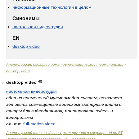
информационные технологии в целом
Синонимы
настольная видеостудия
EN
desktop video
Англо-русский словарь нормативно-технической терминологии
>
desktop video
desktop video
2
настольная видеостудия
одно из применений мультимедиа-систем; позволяет
готовить совмещённые видеокомпьютерные клипы и
титры для видеофильмов, монтировать видео- и
кинофильмы
см. тж.
full-motion video
Англо-русский толковый словарь терминов и сокращений по ВТ,