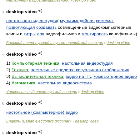
Интернету и программированию.
desktop video
>
desktop video
3
настольная видеостудия
(
мультимедийная
система
,
позволяющая
создавать
совмещенные видеокомпьютерные
клипы и
титры
для
видеофильмов и
монтировать
кинофильмы)
Большой англо-русский и русско-английский словарь
desktop video
>
desktop video
4
1)
Компьютерная техника:
настольная видеостудия
2)
Техника:
настольные средства визуального отображения
3)
Вычислительная техника:
видео на ПК
,
компьютерное видео
4)
Автоматика:
настольная видеосистема
Универсальный англо-русский словарь
desktop video
>
desktop video
5
настольное (компьютерное) видео
English-Russian electronics dictionary
desktop video
>
desktop video
6