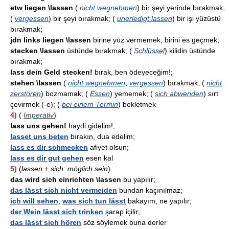
etw liegen \lassen
(
nicht wegnehmen
) bir şeyi yerinde bırakmak;
(
vergessen
) bir şeyi bırakmak; (
unerledigt lassen
) bir işi yüzüstü
bırakmak;
jdn links liegen \lassen
birine yüz vermemek, birini es geçmek;
stecken \lassen
üstünde bırakmak; (
Schlüssel
) kilidin üstünde
bırakmak;
lass dein Geld stecken!
bırak, ben ödeyeceğim!;
stehen \lassen
(
nicht wegnehmen
,
vergessen
) bırakmak; (
nicht
zerstören
) bozmamak; (
Essen
) yememek; (
sich abwenden
) sırt
çevirmek (-e); (
bei einem Termin
) bekletmek
4)
(
Imperativ
)
lass uns gehen!
haydi gidelim!;
lasset uns beten
bırakın, dua edelim;
lass es dir schmecken
afiyet olsun;
lass es dir gut gehen
esen kal
5)
(
lassen + sich: möglich sein
)
das wird sich einrichten \lassen
bu yapılır;
das lässt sich nicht vermeiden
bundan kaçınılmaz;
ich will sehen
,
was sich tun lässt
bakayım, ne yapılır;
der Wein lässt sich trinken
şarap içilir;
das lässt sich hören
söz söylemek buna derler