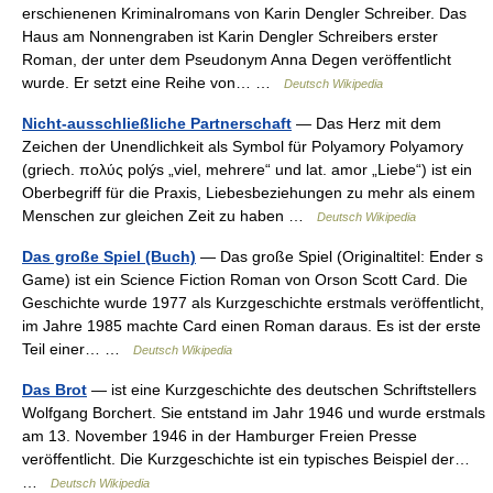
erschienenen Kriminalromans von Karin Dengler Schreiber. Das
Haus am Nonnengraben ist Karin Dengler Schreibers erster
Roman, der unter dem Pseudonym Anna Degen veröffentlicht
wurde. Er setzt eine Reihe von… …
Deutsch Wikipedia
Nicht-ausschließliche Partnerschaft
— Das Herz mit dem
Zeichen der Unendlichkeit als Symbol für Polyamory Polyamory
(griech. πολύς polýs „viel, mehrere“ und lat. amor „Liebe“) ist ein
Oberbegriff für die Praxis, Liebesbeziehungen zu mehr als einem
Menschen zur gleichen Zeit zu haben …
Deutsch Wikipedia
Das große Spiel (Buch)
— Das große Spiel (Originaltitel: Ender s
Game) ist ein Science Fiction Roman von Orson Scott Card. Die
Geschichte wurde 1977 als Kurzgeschichte erstmals veröffentlicht,
im Jahre 1985 machte Card einen Roman daraus. Es ist der erste
Teil einer… …
Deutsch Wikipedia
Das Brot
— ist eine Kurzgeschichte des deutschen Schriftstellers
Wolfgang Borchert. Sie entstand im Jahr 1946 und wurde erstmals
am 13. November 1946 in der Hamburger Freien Presse
veröffentlicht. Die Kurzgeschichte ist ein typisches Beispiel der…
…
Deutsch Wikipedia