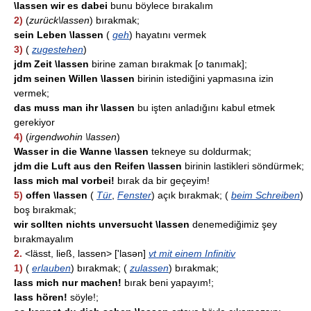
\lassen wir es dabei
bunu böylece bırakalım
2)
(
zurück\lassen
) bırakmak;
sein Leben \lassen
(
geh
) hayatını vermek
3)
(
zugestehen
)
jdm Zeit \lassen
birine zaman bırakmak [
o
tanımak];
jdm seinen Willen \lassen
birinin istediğini yapmasına izin
vermek;
das muss man ihr \lassen
bu işten anladığını kabul etmek
gerekiyor
4)
(
irgendwohin \lassen
)
Wasser in die Wanne \lassen
tekneye su doldurmak;
jdm die Luft aus den Reifen \lassen
birinin lastikleri söndürmek;
lass mich mal vorbei!
bırak da bir geçeyim!
5)
offen \lassen
(
Tür
,
Fenster
) açık bırakmak; (
beim Schreiben
)
boş bırakmak;
wir sollten nichts unversucht \lassen
denemediğimiz şey
bırakmayalım
2.
<lässt, ließ, lassen> ['lasən]
vt mit einem Infinitiv
1)
(
erlauben
) bırakmak; (
zulassen
) bırakmak;
lass mich nur machen!
bırak beni yapayım!;
lass hören!
söyle!;