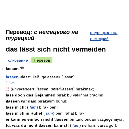
Перевод:
с немецкого на
с турецкого на
турецкий
немецкий
das lässt sich nicht vermeiden
Толкование
Перевод
lassen
1
lassen
<lässt, ließ, gelassen> ['lasən]
1.
vt
1)
(
unverändert \lassen
,
unter\lassen
) bırakmak;
lass doch das Gejammer!
bırak bu yakınma tiradını!;
\lassen wir das!
bırakalım bunu!;
lass mich!
(
fam
) bırak beni!;
lass mich in Ruhe!
(
fam
) beni rahat bırak!;
er kann es einfach nicht \lassen
bir türlü ondan vazgeçemiyor;
tu
,
was du nicht \lassen kannst!
(
fam
) ne hâlin varsa gör!;