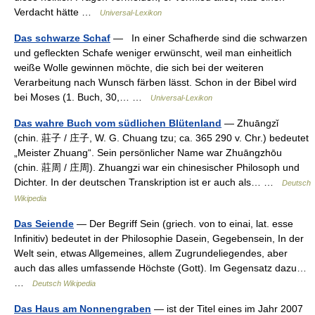
Verdacht hätte …
Universal-Lexikon
Das schwarze Schaf
— In einer Schafherde sind die schwarzen
und gefleckten Schafe weniger erwünscht, weil man einheitlich
weiße Wolle gewinnen möchte, die sich bei der weiteren
Verarbeitung nach Wunsch färben lässt. Schon in der Bibel wird
bei Moses (1. Buch, 30,… …
Universal-Lexikon
Das wahre Buch vom südlichen Blütenland
— Zhuāngzǐ
(chin. 莊子 / 庄子, W. G. Chuang tzu; ca. 365 290 v. Chr.) bedeutet
„Meister Zhuang“. Sein persönlicher Name war Zhuāngzhōu
(chin. 莊周 / 庄周). Zhuangzi war ein chinesischer Philosoph und
Dichter. In der deutschen Transkription ist er auch als… …
Deutsch
Wikipedia
Das Seiende
— Der Begriff Sein (griech. von to einai, lat. esse
Infinitiv) bedeutet in der Philosophie Dasein, Gegebensein, In der
Welt sein, etwas Allgemeines, allem Zugrundeliegendes, aber
auch das alles umfassende Höchste (Gott). Im Gegensatz dazu…
…
Deutsch Wikipedia
Das Haus am Nonnengraben
— ist der Titel eines im Jahr 2007