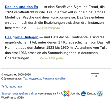
Das Ich und das Es
— ist eine Schrift von Sigmund Freud, die
1923 veröffentlicht wurde. Freud entwickelt in ihr ein neuartiges
Modell der Psyche und ihrer Funktionsweise. Das Seelenleben
wird demnach durch die Beziehungen zwischen drei Instanzen
bestimmt, die… …
Deutsch Wikipedia
Das große Umlegen
— und Detektiv bei Continental s sind die
ursprünglichen Titel, unter denen 17 Kurzgeschichten von Dashiell
Hammett aus den Jahren 1923 bis 1930 mit Ausnahme von Tulip,
das erst 1966 erschien als Sammelausgaben in deutschen
Übersetzungen… …
Deutsch Wikipedia
© Академик, 2000-2026
18+
Обратная связь:
Техподдержка
,
Реклама на сайте
👣 Путешествия
Экспорт словарей на сайты
, сделанные на PHP,
Joomla,
Drupal,
WordPress, MODx.