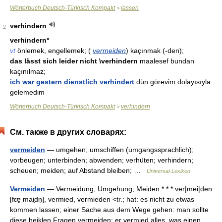
Wörterbuch Deutsch-Türkisch Kompakt
lassen
>
verhindern
2
verhindern*
vt
önlemek, engellemek; (
vermeiden
) kaçınmak (-den);
das lässt sich leider nicht \verhindern
maalesef bundan
kaçınılmaz;
ich war gestern dienstlich verhindert
dün görevim dolayısıyla
gelemedim
Wörterbuch Deutsch-Türkisch Kompakt
verhindern
>
См. также в других словарях:
vermeiden
— umgehen; umschiffen (umgangssprachlich);
vorbeugen; unterbinden; abwenden; verhüten; verhindern;
scheuen; meiden; auf Abstand bleiben; …
Universal-Lexikon
Vermeiden
— Vermeidung; Umgehung; Meiden * * * ver|mei|den
[fɛɐ̯ mai̮dn̩], vermied, vermieden <tr.; hat: es nicht zu etwas
kommen lassen; einer Sache aus dem Wege gehen: man sollte
diese heiklen Fragen vermeiden; er vermied alles, was einen