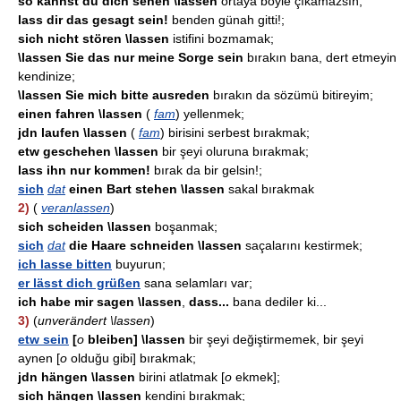
so kannst du dich sehen \lassen
ortaya böyle çıkamazsın;
lass dir das gesagt sein!
benden günah gitti!;
sich nicht stören \lassen
istifini bozmamak;
\lassen Sie das nur meine Sorge sein
bırakın bana, dert etmeyin
kendinize;
\lassen Sie mich bitte ausreden
bırakın da sözümü bitireyim;
einen fahren \lassen
(
fam
) yellenmek;
jdn laufen \lassen
(
fam
) birisini serbest bırakmak;
etw geschehen \lassen
bir şeyi oluruna bırakmak;
lass ihn nur kommen!
bırak da bir gelsin!;
sich
dat
einen Bart stehen \lassen
sakal bırakmak
2)
(
veranlassen
)
sich scheiden \lassen
boşanmak;
sich
dat
die Haare schneiden \lassen
saçalarını kestirmek;
ich lasse bitten
buyurun;
er lässt dich grüßen
sana selamları var;
ich habe mir sagen \lassen
,
dass...
bana dediler ki...
3)
(
unverändert \lassen
)
etw sein
[
o
bleiben]
\lassen
bir şeyi değiştirmemek, bir şeyi
aynen [
o
olduğu gibi] bırakmak;
jdn hängen \lassen
birini atlatmak [
o
ekmek];
sich hängen \lassen
kendini bırakmak;