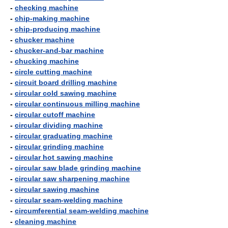
-
checking machine
-
chip-making machine
-
chip-producing machine
-
chucker machine
-
chucker-and-bar machine
-
chucking machine
-
circle cutting machine
-
circuit board drilling machine
-
circular cold sawing machine
-
circular continuous milling machine
-
circular cutoff machine
-
circular dividing machine
-
circular graduating machine
-
circular grinding machine
-
circular hot sawing machine
-
circular saw blade grinding machine
-
circular saw sharpening machine
-
circular sawing machine
-
circular seam-welding machine
-
circumferential seam-welding machine
-
cleaning machine