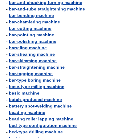
-
bar-and-chucking turning machine
-
bar-and-tube straightening machine
-
bar-bending machine
-
bar-chamfering machine
-
bar-cutting machine
-
bar-pointing machine
-
bar-polishing machine
-
barreling machine
-
bar-shearing machine
-
bar-skimming machine
-
bar-straightening machine
-
bar-tagging machine
-
bar-type boring machine
-
base-type milling machine
-
basic machine
-
batch-produced machine
-
battery spot-welding machine
-
beading machine
-
bearing roller lapping machine
-
bed-type configuration machine
-
bed-type drilling machine