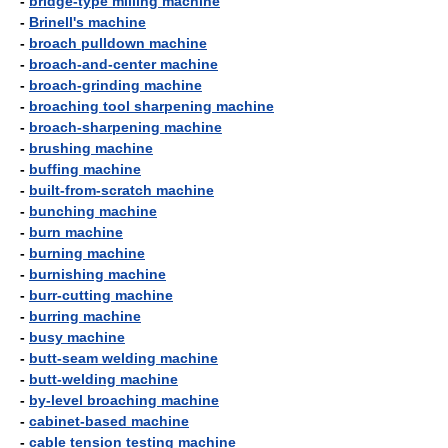
-
bridge-type milling machine
-
Brinell's machine
-
broach pulldown machine
-
broach-and-center machine
-
broach-grinding machine
-
broaching tool sharpening machine
-
broach-sharpening machine
-
brushing machine
-
buffing machine
-
built-from-scratch machine
-
bunching machine
-
burn machine
-
burning machine
-
burnishing machine
-
burr-cutting machine
-
burring machine
-
busy machine
-
butt-seam welding machine
-
butt-welding machine
-
by-level broaching machine
-
cabinet-based machine
-
cable tension testing machine