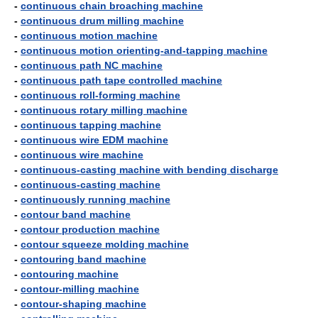
-
continuous chain broaching machine
-
continuous drum milling machine
-
continuous motion machine
-
continuous motion orienting-and-tapping machine
-
continuous path NC machine
-
continuous path tape controlled machine
-
continuous roll-forming machine
-
continuous rotary milling machine
-
continuous tapping machine
-
continuous wire EDM machine
-
continuous wire machine
-
continuous-casting machine with bending discharge
-
continuous-casting machine
-
continuously running machine
-
contour band machine
-
contour production machine
-
contour squeeze molding machine
-
contouring band machine
-
contouring machine
-
contour-milling machine
-
contour-shaping machine