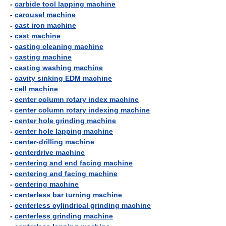
-
carbide tool lapping machine
-
carousel machine
-
cast iron machine
-
cast machine
-
casting cleaning machine
-
casting machine
-
casting washing machine
-
cavity sinking EDM machine
-
cell machine
-
center column rotary index machine
-
center column rotary indexing machine
-
center hole grinding machine
-
center hole lapping machine
-
center-drilling machine
-
centerdrive machine
-
centering and end facing machine
-
centering and facing machine
-
centering machine
-
centerless bar turning machine
-
centerless cylindrical grinding machine
-
centerless grinding machine