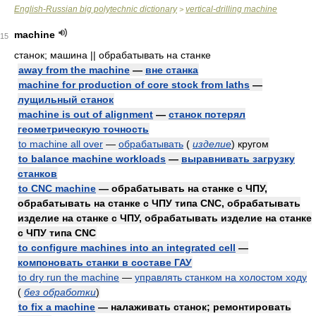
English-Russian big polytechnic dictionary
vertical-drilling machine
>
machine
15
станок; машина || обрабатывать на станке
away from the machine
—
вне станка
machine for production of core stock from laths
—
лущильный станок
machine is out of alignment
—
станок потерял
геометрическую точность
to machine all over
—
обрабатывать
(
изделие
)
кругом
to balance machine workloads
—
выравнивать загрузку
станков
to CNC machine
— обрабатывать на станке с ЧПУ,
обрабатывать на станке с ЧПУ типа CNC, обрабатывать
изделие на станке с ЧПУ, обрабатывать изделие на станке
с ЧПУ типа CNC
to configure machines into an integrated cell
—
компоновать станки в составе ГАУ
to dry run the machine
—
управлять станком на холостом ходу
(
без обработки
)
to fix a machine
— налаживать станок; ремонтировать