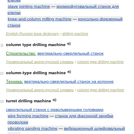
клепки
stave jointing machine
—
кромкофуговальный станок для
клепки
knee-and-column milling machine
—
консольно-фрезерный
станок
English-Russian base dictionary
drilling machine
>
column type drilling machine
11
Строительство:
вертикально-сверлильный станок
Универсальный англо-русский словарь
column type drilling machine
>
column-type drilling machine
12
Техника:
вертикально-сверлильный станок на колонне
Универсальный англо-русский словарь
column-type drilling machine
>
turret drilling machine
13
сверлильный станок с револьверными головками
wire forming machine
—
станок для фасонной загибки
проволоки
vibrating sanding machine
—
вибрационный шлифовальный