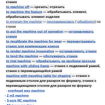
станок
to machine off
— срезать; отрезать
to machine the feature
— обрабатывать элемент,
обрабатывать элемент изделия
to program the machine
—
программировать
(
обработку
)
на
станке
to put the machine out of operation
—
останавливать
станок
to recalibrate the machine for wear
—
перенастраивать
станок для компенсации износа
to render machine inoperative
—
останавливать станок
to tend the machine
—
обслуживать станок
to trial machine
—
обрабатывать на пробном проходе
machine with sliding frame
— станок с подвижной рамой,
станок с перемещающейся рамой
machine with traveling table for shaping
— станок с
подвижным столом для раскроя по формату, станок с
перемещающимся столом для раскроя по формату
-
overhead way machine
-
2 m3 machine
-
3-axis NC machine