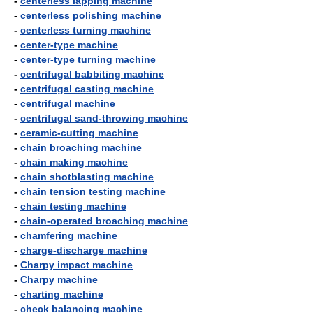
-
centerless lapping machine
-
centerless polishing machine
-
centerless turning machine
-
center-type machine
-
center-type turning machine
-
centrifugal babbiting machine
-
centrifugal casting machine
-
centrifugal machine
-
centrifugal sand-throwing machine
-
ceramic-cutting machine
-
chain broaching machine
-
chain making machine
-
chain shotblasting machine
-
chain tension testing machine
-
chain testing machine
-
chain-operated broaching machine
-
chamfering machine
-
charge-discharge machine
-
Charpy impact machine
-
Charpy machine
-
charting machine
-
check balancing machine