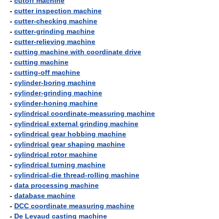
-
cutoff machine
-
cutter inspection machine
-
cutter-checking machine
-
cutter-grinding machine
-
cutter-relieving machine
-
cutting machine with coordinate drive
-
cutting machine
-
cutting-off machine
-
cylinder-boring machine
-
cylinder-grinding machine
-
cylinder-honing machine
-
cylindrical coordinate-measuring machine
-
cylindrical external grinding machine
-
cylindrical gear hobbing machine
-
cylindrical gear shaping machine
-
cylindrical rotor machine
-
cylindrical turning machine
-
cylindrical-die thread-rolling machine
-
data processing machine
-
database machine
-
DCC coordinate measuring machine
-
De Levaud casting machine