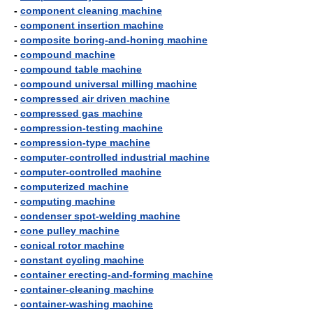
-
component cleaning machine
-
component insertion machine
-
composite boring-and-honing machine
-
compound machine
-
compound table machine
-
compound universal milling machine
-
compressed air driven machine
-
compressed gas machine
-
compression-testing machine
-
compression-type machine
-
computer-controlled industrial machine
-
computer-controlled machine
-
computerized machine
-
computing machine
-
condenser spot-welding machine
-
cone pulley machine
-
conical rotor machine
-
constant cycling machine
-
container erecting-and-forming machine
-
container-cleaning machine
-
container-washing machine