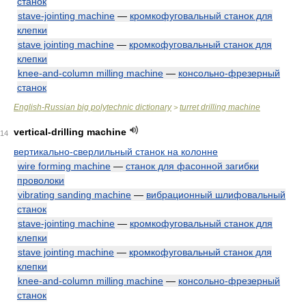
станок
stave-jointing machine
—
кромкофуговальный станок для
клепки
stave jointing machine
—
кромкофуговальный станок для
клепки
knee-and-column milling machine
—
консольно-фрезерный
станок
English-Russian big polytechnic dictionary
turret drilling machine
>
vertical-drilling machine
14
вертикально-сверлильный станок на колонне
wire forming machine
—
станок для фасонной загибки
проволоки
vibrating sanding machine
—
вибрационный шлифовальный
станок
stave-jointing machine
—
кромкофуговальный станок для
клепки
stave jointing machine
—
кромкофуговальный станок для
клепки
knee-and-column milling machine
—
консольно-фрезерный
станок