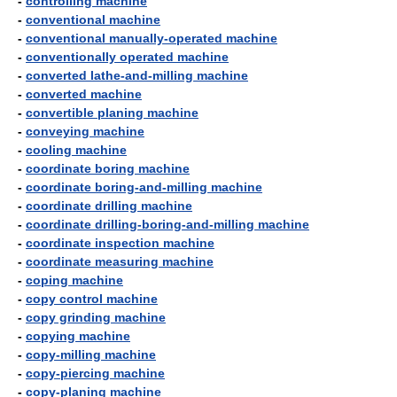
-
controlling machine
-
conventional machine
-
conventional manually-operated machine
-
conventionally operated machine
-
converted lathe-and-milling machine
-
converted machine
-
convertible planing machine
-
conveying machine
-
cooling machine
-
coordinate boring machine
-
coordinate boring-and-milling machine
-
coordinate drilling machine
-
coordinate drilling-boring-and-milling machine
-
coordinate inspection machine
-
coordinate measuring machine
-
coping machine
-
copy control machine
-
copy grinding machine
-
copying machine
-
copy-milling machine
-
copy-piercing machine
-
copy-planing machine