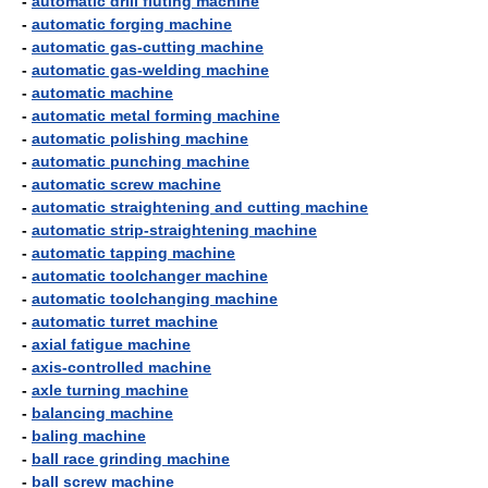
-
automatic drill fluting machine
-
automatic forging machine
-
automatic gas-cutting machine
-
automatic gas-welding machine
-
automatic machine
-
automatic metal forming machine
-
automatic polishing machine
-
automatic punching machine
-
automatic screw machine
-
automatic straightening and cutting machine
-
automatic strip-straightening machine
-
automatic tapping machine
-
automatic toolchanger machine
-
automatic toolchanging machine
-
automatic turret machine
-
axial fatigue machine
-
axis-controlled machine
-
axle turning machine
-
balancing machine
-
baling machine
-
ball race grinding machine
-
ball screw machine