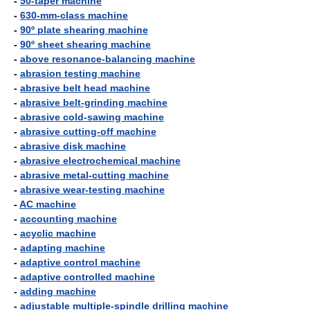
-
50-taper machine
-
630-mm-class machine
-
90º plate shearing machine
-
90º sheet shearing machine
-
above resonance-balancing machine
-
abrasion testing machine
-
abrasive belt head machine
-
abrasive belt-grinding machine
-
abrasive cold-sawing machine
-
abrasive cutting-off machine
-
abrasive disk machine
-
abrasive electrochemical machine
-
abrasive metal-cutting machine
-
abrasive wear-testing machine
-
AC machine
-
accounting machine
-
acyclic machine
-
adapting machine
-
adaptive control machine
-
adaptive controlled machine
-
adding machine
-
adjustable multiple-spindle drilling machine