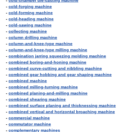
-
cold-chamber die-casting machine
-
cold-forging machine
-
cold-forming machine
-
cold-heading machine
-
cold-sawing machine
-
collecting machine
-
column drilling machine
-
column-and-knee-type machine
-
column-and-knee-type milling machine
-
combination jarring squeezing molding machine
-
combined boring-and-honing machine
-
combined curve-cutting and nibbling machine
-
combined gear hobbing and gear shaping machine
-
combined machine
-
combined milling-turning machine
-
combined planing-and-milling machine
-
combined shearing machine
-
combined surface planing and thicknessing machine
-
combined vertical and horizontal broaching machine
-
commercial machine
-
commutator machine
-
complementary machines