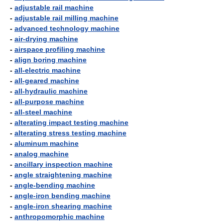
-
adjustable rail machine
-
adjustable rail milling machine
-
advanced technology machine
-
air-drying machine
-
airspace profiling machine
-
align boring machine
-
all-electric machine
-
all-geared machine
-
all-hydraulic machine
-
all-purpose machine
-
all-steel machine
-
alterating impact testing machine
-
alterating stress testing machine
-
aluminum machine
-
analog machine
-
ancillary inspection machine
-
angle straightening machine
-
angle-bending machine
-
angle-iron bending machine
-
angle-iron shearing machine
-
anthropomorphic machine