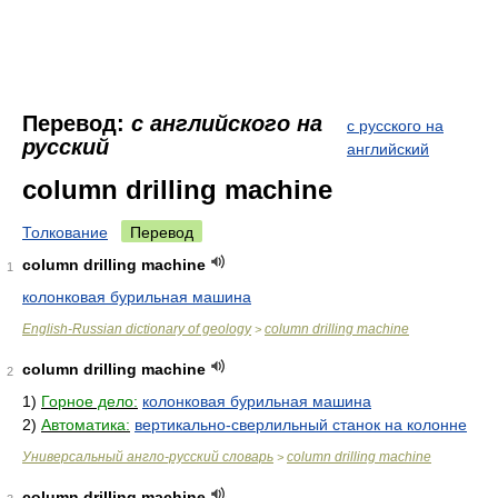
Перевод:
с английского на
с русского на
русский
английский
column drilling machine
Толкование
Перевод
column drilling machine
1
колонковая бурильная машина
English-Russian dictionary of geology
column drilling machine
>
column drilling machine
2
1)
Горное дело:
колонковая бурильная машина
2)
Автоматика:
вертикально-сверлильный станок на колонне
Универсальный англо-русский словарь
column drilling machine
>
column drilling machine