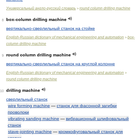
Универсальный англо-русский словарь
round column drilling machine
>
box-column drilling machine
8
вертикально-сверлильный станок на стойке
English-Russian dictionary of mechanical engineering and automation
box-
>
column drilling machine
round column drilling machine
9
вертикально-сверлильный станок на круглой колонне
English-Russian dictionary of mechanical engineering and automation
>
round column drilling machine
drilling machine
10
сверлильный станок
wire forming machine
—
станок для фасонной загибки
проволоки
vibrating sanding machine
—
вибрационный шлифовальный
станок
stave-jointing machine
—
кромкофуговальный станок для