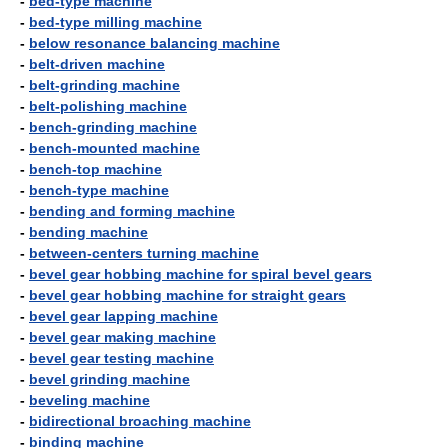
-
bed-type machine
-
bed-type milling machine
-
below resonance balancing machine
-
belt-driven machine
-
belt-grinding machine
-
belt-polishing machine
-
bench-grinding machine
-
bench-mounted machine
-
bench-top machine
-
bench-type machine
-
bending and forming machine
-
bending machine
-
between-centers turning machine
-
bevel gear hobbing machine for spiral bevel gears
-
bevel gear hobbing machine for straight gears
-
bevel gear lapping machine
-
bevel gear making machine
-
bevel gear testing machine
-
bevel grinding machine
-
beveling machine
-
bidirectional broaching machine
-
binding machine