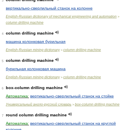
3
вертикально-сверлильный станок на колонне
English-Russian dictionary of mechanical engineering and automation
>
column drilling machine
column drilling machine
4
машина колонковая бурильная
English-Russian mining dictionary
column drilling machine
>
column drilling machine
5
бурильная колонковая машина
English-Russian mining dictionary
column drilling machine
>
box-column drilling machine
6
Автоматика:
вертикально-сверлильный станок на стойке
Универсальный англо-русский словарь
box-column drilling machine
>
round column drilling machine
7
Автоматика:
вертикально-сверлильный станок на круглой
колонне