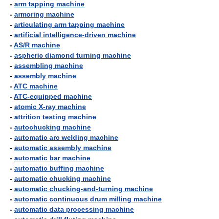
-
arm tapping machine
-
armoring machine
-
articulating arm tapping machine
-
artificial intelligence-driven machine
-
AS/R machine
-
aspheric diamond turning machine
-
assembling machine
-
assembly machine
-
ATC machine
-
ATC-equipped machine
-
atomic X-ray machine
-
attrition testing machine
-
autochucking machine
-
automatic arc welding machine
-
automatic assembly machine
-
automatic bar machine
-
automatic buffing machine
-
automatic chucking machine
-
automatic chucking-and-turning machine
-
automatic continuous drum milling machine
-
automatic data processing machine