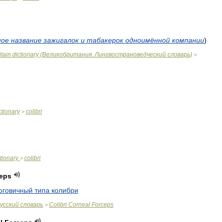
ное
название
зажигалок
и
табакерок
одноимённой
компании
)
itain
dictionary
(
Великобритания
.
Лингвострановедческий
словарь
)
>
ctionary
colibri
>
tionary
colibri
>
eps
оговичный
типа
колибри
усский
словарь
Colibri
Corneal
Forceps
>