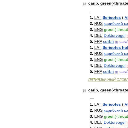
carib
,
green
(-
throat
18
—
1
.
LAT
Sericotes
(
R
2
.
RUS
карибский
к
3
.
ENG
green
(-
throa
4
.
DEU
Doktorvogel
5
.
FRA
colibri
m
cara
1
.
LAT
Sericotes
ho
2
.
RUS
карибский
к
3
.
ENG
green
(-
throa
4
.
DEU
Doktorvogel
5
.
FRA
colibri
m
cara
ПЯТИЯЗЫЧНЫЙ
СЛОВ
carib
,
green
(-
throat
19
—
1
.
LAT
Sericotes
(
R
2
.
RUS
карибский
к
3
.
ENG
green
(-
throa
4
.
DEU
Doktorvogel