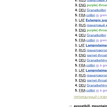
2
.
RUS
гранатовый
3
.
ENG
purple
(-
throa
4
.
DEU
Granatkolibri
5
.
FRA
colibri
m
gren
1
.
LAT
Eulampis
jug
2
.
RUS
гранатовый
3
.
ENG
purple
(-
throa
4
.
DEU
Granatkolibri
5
.
FRA
colibri
m
gren
1
.
LAT
Lamprolaima
2
.
RUS
гранатового
3
.
ENG
garnet
-
throa
4
.
DEU
Granatkehln
5
.
FRA
colibri
m
à
go
1
.
LAT
Lamprolaima
2
.
RUS
гранатового
3
.
ENG
garnet
-
throa
4
.
DEU
Granatkehln
5
.
FRA
colibri
m
à
go
ПЯТИЯЗЫЧНЫЙ
СЛОВ
avocetbill
,
mountai
15