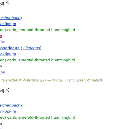
ed
)
eichenbach
)
олибри
m
ted
)
carib
,
emerald
-
throated
hummingbird
m
ïbe
losericeus
(
Linnaeus
)
олибри
m
ted
)
carib
,
emerald
-
throated
hummingbird
m
ïbe
АРЬ
НАЗВАНИЙ
ЖИВОТНЫХ
—
птицы
carib
,
green
(-
throated
)
>
ed
)
eichenbach
)
олибри
m
ted
)
carib
,
emerald
-
throated
hummingbird
m