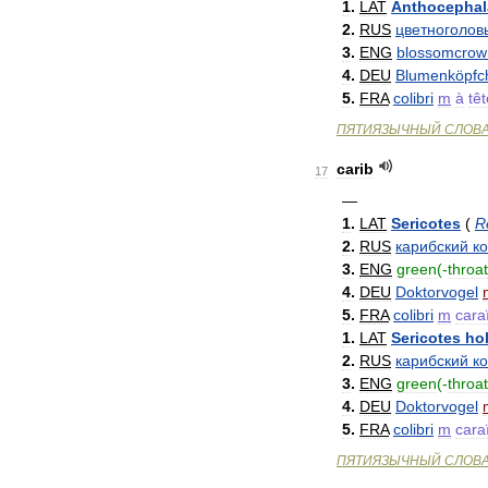
1
.
LAT
Anthocephal
2
.
RUS
цветноголов
3
.
ENG
blossomcrow
4
.
DEU
Blumenköpfc
5
.
FRA
colibri
m
à
têt
ПЯТИЯЗЫЧНЫЙ
СЛОВ
carib
17
—
1
.
LAT
Sericotes
(
R
2
.
RUS
карибский
к
3
.
ENG
green
(-
throa
4
.
DEU
Doktorvogel
5
.
FRA
colibri
m
cara
1
.
LAT
Sericotes
ho
2
.
RUS
карибский
к
3
.
ENG
green
(-
throa
4
.
DEU
Doktorvogel
5
.
FRA
colibri
m
cara
ПЯТИЯЗЫЧНЫЙ
СЛОВ