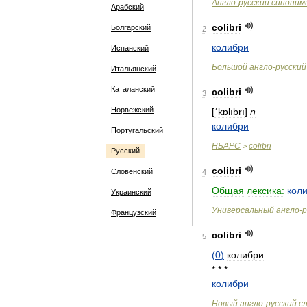
Англо
-
русский
синоним
Арабский
colibri
Болгарский
2
колибри
Испанский
Большой
англо
-
русский
Итальянский
Каталанский
colibri
3
Норвежский
[
ʹkɒlıbrı
]
n
колибри
Португальский
НБАРС
colibri
>
Русский
colibri
Словенский
4
Общая
лексика:
кол
Украинский
Универсальный
англо
-
р
Французский
colibri
5
(
0
)
колибри
* * *
колибри
Новый
англо
-
русский
с