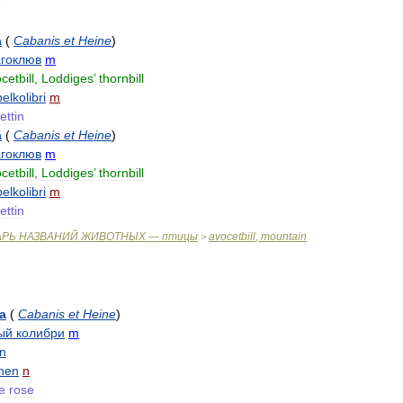
a
(
Cabanis
et
Heine
)
гоклюв
m
cetbill
,
Loddiges
’
thornbill
lkolibri
m
ettin
a
(
Cabanis
et
Heine
)
гоклюв
m
cetbill
,
Loddiges
’
thornbill
lkolibri
m
ettin
АРЬ
НАЗВАНИЙ
ЖИВОТНЫХ
—
птицы
avocetbill
,
mountain
>
a
(
Cabanis
et
Heine
)
ый
колибри
m
n
hen
n
e
rose