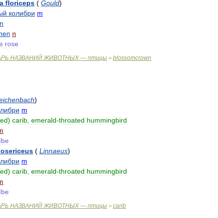
a
floriceps
(
Gould
)
ый
колибри
m
n
hen
n
e
rose
АРЬ
НАЗВАНИЙ
ЖИВОТНЫХ
—
птицы
blossomcrown
>
eichenbach
)
олибри
m
ted
)
carib
,
emerald
-
throated
hummingbird
m
ïbe
losericeus
(
Linnaeus
)
олибри
m
ted
)
carib
,
emerald
-
throated
hummingbird
m
ïbe
АРЬ
НАЗВАНИЙ
ЖИВОТНЫХ
—
птицы
carib
>