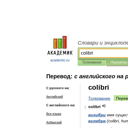
Словари и энциклоп
academic.ru
Толкования
Переводы
Перевод:
с английского на 
colibri
С русского на:
Английский
Толкование
Перев
С английского на:
colibri
1
Все языки
колибри
имя
сущес
колибри
(
colibri
,
hu
Албанский