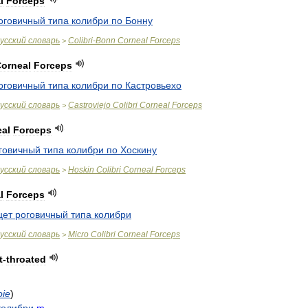
l
Forceps
оговичный
типа
колибри
по
Бонну
усский
словарь
Colibri
-
Bonn
Corneal
Forceps
>
orneal
Forceps
оговичный
типа
колибри
по
Кастровьехо
усский
словарь
Castroviejo
Colibri
Corneal
Forceps
>
al
Forceps
говичный
типа
колибри
по
Хоскину
усский
словарь
Hoskin
Colibri
Corneal
Forceps
>
l
Forceps
цет
роговичный
типа
колибри
усский
словарь
Micro
Colibri
Corneal
Forceps
>
t
-
throated
oie
)