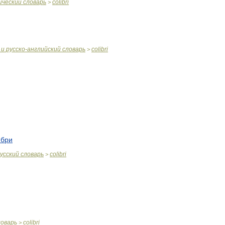
ический
словарь
colibri
>
и
русско
-
английский
словарь
colibri
>
ибри
усский
словарь
colibri
>
ловарь
colibri
>