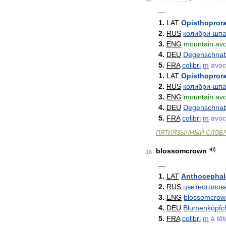
—
1
.
LAT
Opisthopror
2
.
RUS
колибри
-
шпа
3
.
ENG
mountain
avo
4
.
DEU
Degenschnabe
5
.
FRA
colibri
m
avoc
1
.
LAT
Opisthopror
2
.
RUS
колибри
-
шпа
3
.
ENG
mountain
avo
4
.
DEU
Degenschnabe
5
.
FRA
colibri
m
avoc
ПЯТИЯЗЫЧНЫЙ
СЛОВ
blossomcrown
16
—
1
.
LAT
Anthocephal
2
.
RUS
цветноголов
3
.
ENG
blossomcrow
4
.
DEU
Blumenköpfc
5
.
FRA
colibri
m
à
têt