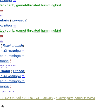
колибри
m
ted
)
carib
,
garnet
-
throated
hummingbird
m
at
ularis
(
Linnaeus
)
колибри
m
ted
)
carib
,
garnet
-
throated
hummingbird
m
at
(
Reichenbach
)
рлый
колибри
m
ted
hummingbird
ymphe
f
rge
grenat
rhami
(
Lesson
)
рлый
колибри
m
ted
hummingbird
ymphe
f
rge
grenat
АРЬ
НАЗВАНИЙ
ЖИВОТНЫХ
—
птицы
hummingbird
,
garnet
-
throated
>
n