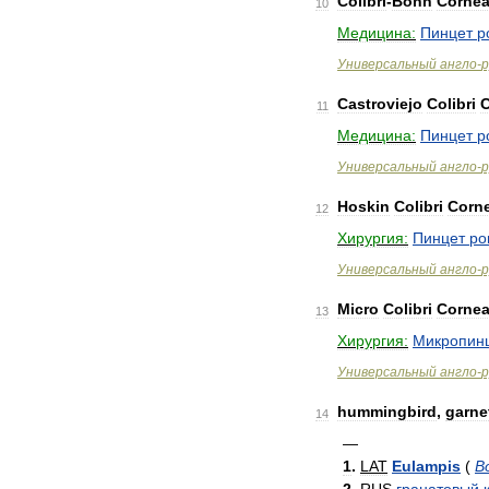
Colibri
-
Bonn
Cornea
10
Медицина:
Пинцет
р
Универсальный
англо
-
р
Castroviejo
Colibri
C
11
Медицина:
Пинцет
р
Универсальный
англо
-
р
Hoskin
Colibri
Corne
12
Хирургия:
Пинцет
ро
Универсальный
англо
-
р
Micro
Colibri
Cornea
13
Хирургия:
Микропин
Универсальный
англо
-
р
hummingbird
,
garne
14
—
1
.
LAT
Eulampis
(
B