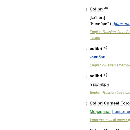
Colibri
6
[
kɔ
'
liːbrɪ
]
"
Коли́бри
"
(
фирмен
English
-
Russian
Great
Br
Colibri
colibri
7
колибри
English
-
Russian
smart
di
colibri
8
n
колибри
English
-
Russian
base
dic
Colibri
Corneal
Forc
9
Медицина:
Пинцет
р
Универсальный
англо
-
р