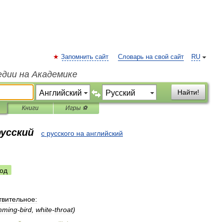
Запомнить сайт
Словарь на свой сайт
RU
едии на Академике
Найти!
Книги
Игры ⚽
русский
с русского на английский
од
твительное:
mming
-
bird
,
white
-
throat
)