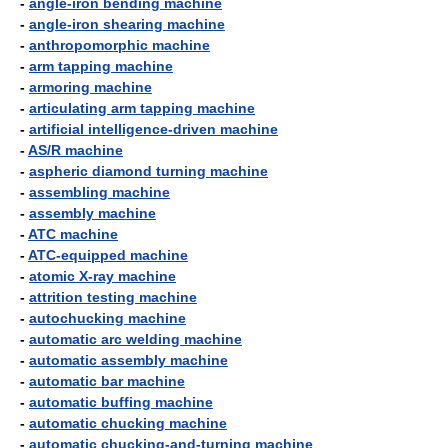
-
angle-iron bending machine
-
angle-iron shearing machine
-
anthropomorphic machine
-
arm tapping machine
-
armoring machine
-
articulating arm tapping machine
-
artificial intelligence-driven machine
-
AS/R machine
-
aspheric diamond turning machine
-
assembling machine
-
assembly machine
-
ATC machine
-
ATC-equipped machine
-
atomic X-ray machine
-
attrition testing machine
-
autochucking machine
-
automatic arc welding machine
-
automatic assembly machine
-
automatic bar machine
-
automatic buffing machine
-
automatic chucking machine
-
automatic chucking-and-turning machine