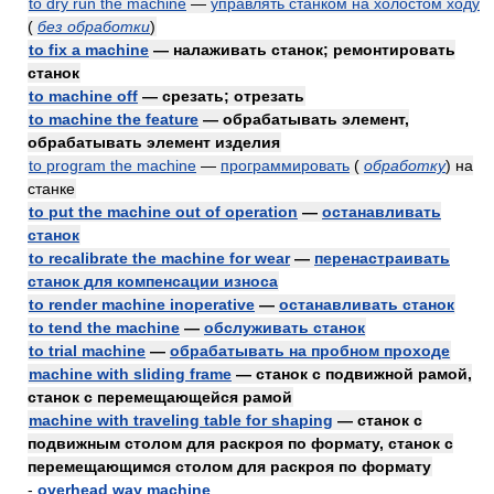
to dry run the machine
—
управлять станком на холостом ходу
(
без обработки
)
to fix a machine
— налаживать станок; ремонтировать
станок
to machine off
— срезать; отрезать
to machine the feature
— обрабатывать элемент,
обрабатывать элемент изделия
to program the machine
—
программировать
(
обработку
)
на
станке
to put the machine out of operation
—
останавливать
станок
to recalibrate the machine for wear
—
перенастраивать
станок для компенсации износа
to render machine inoperative
—
останавливать станок
to tend the machine
—
обслуживать станок
to trial machine
—
обрабатывать на пробном проходе
machine with sliding frame
— станок с подвижной рамой,
станок с перемещающейся рамой
machine with traveling table for shaping
— станок с
подвижным столом для раскроя по формату, станок с
перемещающимся столом для раскроя по формату
-
overhead way machine