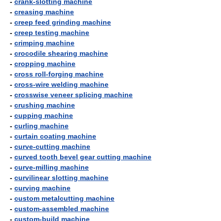
-
crank-slotting machine
-
creasing machine
-
creep feed grinding machine
-
creep testing machine
-
crimping machine
-
crocodile shearing machine
-
cropping machine
-
cross roll-forging machine
-
cross-wire welding machine
-
crosswise veneer splicing machine
-
crushing machine
-
cupping machine
-
curling machine
-
curtain coating machine
-
curve-cutting machine
-
curved tooth bevel gear cutting machine
-
curve-milling machine
-
curvilinear slotting machine
-
curving machine
-
custom metalcutting machine
-
custom-assembled machine
-
custom-build machine