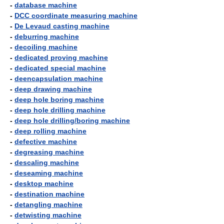
-
database machine
-
DCC coordinate measuring machine
-
De Levaud casting machine
-
deburring machine
-
decoiling machine
-
dedicated proving machine
-
dedicated special machine
-
deencapsulation machine
-
deep drawing machine
-
deep hole boring machine
-
deep hole drilling machine
-
deep hole drilling/boring machine
-
deep rolling machine
-
defective machine
-
degreasing machine
-
descaling machine
-
deseaming machine
-
desktop machine
-
destination machine
-
detangling machine
-
detwisting machine