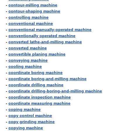
-
contour-milling machine
-
contour-shaping machine
-
controlling machine
-
conventional machine
-
conventional manually-operated machine
-
conventionally operated machine
-
converted lathe-and-milling machine
-
converted machine
-
convertible planing machine
-
conveying machine
-
cooling machine
-
coordinate boring machine
-
coordinate boring-and-milling machine
-
coordinate drilling machine
-
coordinate drilling-boring-and-milling machine
-
coordinate inspection machine
-
coordinate measuring machine
-
coping machine
-
copy control machine
-
copy grinding machine
-
copying machine