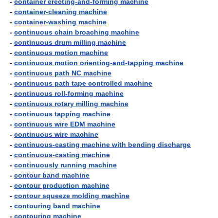
-
container erecting-and-forming machine
-
container-cleaning machine
-
container-washing machine
-
continuous chain broaching machine
-
continuous drum milling machine
-
continuous motion machine
-
continuous motion orienting-and-tapping machine
-
continuous path NC machine
-
continuous path tape controlled machine
-
continuous roll-forming machine
-
continuous rotary milling machine
-
continuous tapping machine
-
continuous wire EDM machine
-
continuous wire machine
-
continuous-casting machine with bending discharge
-
continuous-casting machine
-
continuously running machine
-
contour band machine
-
contour production machine
-
contour squeeze molding machine
-
contouring band machine
-
contouring machine