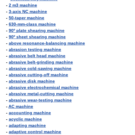
-
2 m3 machine
-
3-axis NC machine
-
50-taper machine
-
630-mm-class machine
-
90º plate shearing machine
-
90º sheet shearing machine
-
above resonance-balancing machine
-
abrasion testing machine
-
abrasive belt head machine
-
abrasive belt-grinding machine
-
abrasive cold-sawing machine
-
abrasive cutting-off machine
-
abrasive disk machine
-
abrasive electrochemical machine
-
abrasive metal-cutting machine
-
abrasive wear-testing machine
-
AC machine
-
accounting machine
-
acyclic machine
-
adapting machine
-
adaptive control machine