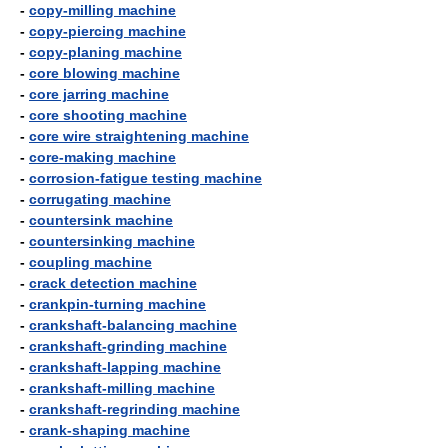
-
copy-milling machine
-
copy-piercing machine
-
copy-planing machine
-
core blowing machine
-
core jarring machine
-
core shooting machine
-
core wire straightening machine
-
core-making machine
-
corrosion-fatigue testing machine
-
corrugating machine
-
countersink machine
-
countersinking machine
-
coupling machine
-
crack detection machine
-
crankpin-turning machine
-
crankshaft-balancing machine
-
crankshaft-grinding machine
-
crankshaft-lapping machine
-
crankshaft-milling machine
-
crankshaft-regrinding machine
-
crank-shaping machine