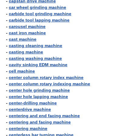
-
capstan drive machine
-
car wheel grinding machine
-
carbide tool grinding machine
-
carbide tool lapping machine
-
carousel machine
-
cast iron machine
-
cast machine
-
casting cleaning machine
-
casting machine
-
casting washing machine
-
cavity sinking EDM machine
-
cell machine
-
center column rotary index machine
-
center column rotary indexing machine
-
center hole grinding machine
-
center hole lapping machine
-
center-drilling machine
-
centerdrive machine
-
centering and end facing machine
-
centering and facing machine
-
centering machine
-
centerless bar turning machine