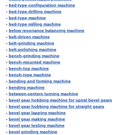
-
bed-type configuration machine
-
bed-type drilling machine
-
bed-type machine
-
bed-type milling machine
-
below resonance balancing machine
-
belt-driven machine
-
belt-grinding machine
-
belt-polishing machine
-
bench-grinding machine
-
bench-mounted machine
-
bench-top machine
-
bench-type machine
-
bending and forming machine
-
bending machine
-
between-centers turning machine
-
bevel gear hobbing machine for spiral bevel gears
-
bevel gear hobbing machine for straight gears
-
bevel gear lapping machine
-
bevel gear making machine
-
bevel gear testing machine
-
bevel grinding machine