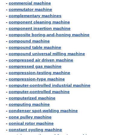
-
commercial machine
-
commutator machine
-
complementary machines
-
component cleaning machine
-
component insertion machine
-
composite boring-and-honing machine
-
compound machine
-
compound table machine
-
compound universal milling machine
-
compressed air driven machine
-
compressed gas machine
-
compression-testing machine
-
compression-type machine
-
computer-controlled industrial machine
-
computer-controlled machine
-
computerized machine
-
computing machine
-
condenser spot-welding machine
-
cone pulley machine
-
conical rotor machine
-
constant cycling machine