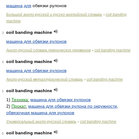
машина
для
обвязки рулонов
Большой англо-русский и русско-английский словарь
coil banding
>
machine
coil banding machine
3
машина для обвязки рулонов
Англо-русский словарь технических терминов
coil banding machine
>
coil banding machine
4
машина для обвязки рулонов
Англо-русский металлургический словарь
coil banding machine
>
coil banding machine
5
1)
Техника:
машина для обвязки рулонов
2)
Прокат:
машина для обвязки рулона по окружности
,
обвязочная машина для рулонов
Универсальный англо-русский словарь
coil banding machine
>
coil banding machine
6