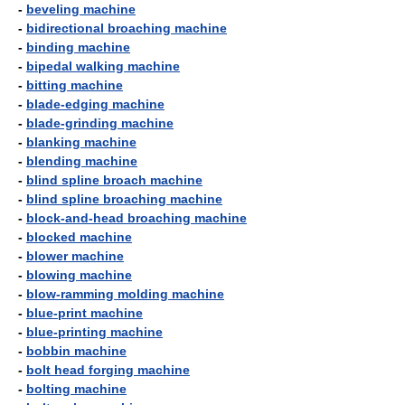
-
beveling machine
-
bidirectional broaching machine
-
binding machine
-
bipedal walking machine
-
bitting machine
-
blade-edging machine
-
blade-grinding machine
-
blanking machine
-
blending machine
-
blind spline broach machine
-
blind spline broaching machine
-
block-and-head broaching machine
-
blocked machine
-
blower machine
-
blowing machine
-
blow-ramming molding machine
-
blue-print machine
-
blue-printing machine
-
bobbin machine
-
bolt head forging machine
-
bolting machine