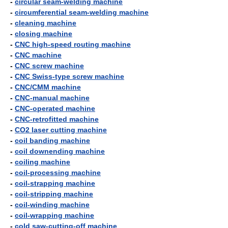
-
circular seam-welding machine
-
circumferential seam-welding machine
-
cleaning machine
-
closing machine
-
CNC high-speed routing machine
-
CNC machine
-
CNC screw machine
-
CNC Swiss-type screw machine
-
CNC/CMM machine
-
CNC-manual machine
-
CNC-operated machine
-
CNC-retrofitted machine
-
CO2 laser cutting machine
-
coil banding machine
-
coil downending machine
-
coiling machine
-
coil-processing machine
-
coil-strapping machine
-
coil-stripping machine
-
coil-winding machine
-
coil-wrapping machine
-
cold saw-cutting-off machine