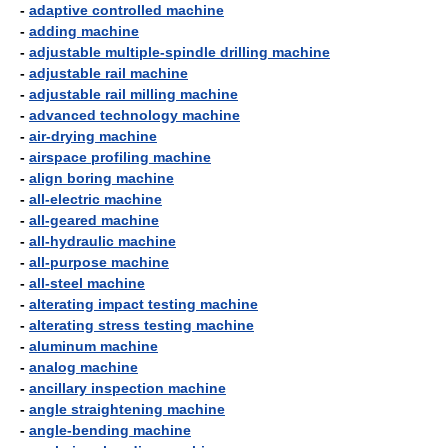
-
adaptive controlled machine
-
adding machine
-
adjustable multiple-spindle drilling machine
-
adjustable rail machine
-
adjustable rail milling machine
-
advanced technology machine
-
air-drying machine
-
airspace profiling machine
-
align boring machine
-
all-electric machine
-
all-geared machine
-
all-hydraulic machine
-
all-purpose machine
-
all-steel machine
-
alterating impact testing machine
-
alterating stress testing machine
-
aluminum machine
-
analog machine
-
ancillary inspection machine
-
angle straightening machine
-
angle-bending machine