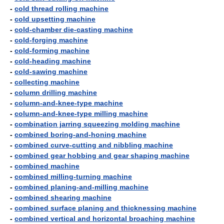
-
cold thread rolling machine
-
cold upsetting machine
-
cold-chamber die-casting machine
-
cold-forging machine
-
cold-forming machine
-
cold-heading machine
-
cold-sawing machine
-
collecting machine
-
column drilling machine
-
column-and-knee-type machine
-
column-and-knee-type milling machine
-
combination jarring squeezing molding machine
-
combined boring-and-honing machine
-
combined curve-cutting and nibbling machine
-
combined gear hobbing and gear shaping machine
-
combined machine
-
combined milling-turning machine
-
combined planing-and-milling machine
-
combined shearing machine
-
combined surface planing and thicknessing machine
-
combined vertical and horizontal broaching machine