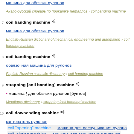
машина для обвязки рулонов
Англо-русский словарь по прокатке металлов
coil banding machine
>
coil banding machine
7
машина для обвязки рулонов
English-Russian dictionary of mechanical engineering and automation
coil
>
banding machine
coil banding machine
8
обвязочная машина для рулонов
English-Russian scientific dictionary
coil banding machine
>
strapping [coil banding] machine
9
•
машина
f
для обвязки рулонов [бунтов]
Metallurgy dictionary
strapping [coil banding] machine
>
coil downending machine
10
кантователь рулонов
coil "opening" machine
—
машина для распушивания рулона