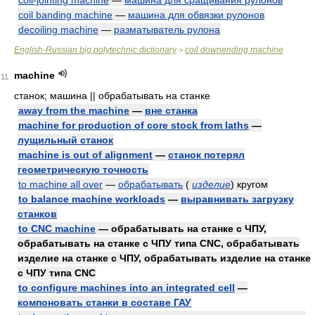
coil-jointing machine
—
машина для сращивания рулонов
coil banding machine
—
машина для обвязки рулонов
decoiling machine
—
разматыватель рулона
English-Russian big polytechnic dictionary
coil downending machine
>
machine
11
станок; машина || обрабатывать на станке
away from the machine
—
вне станка
machine for production of core stock from laths
—
лущильный станок
machine is out of alignment
—
станок потерял
геометрическую точность
to machine all over
—
обрабатывать
(
изделие
)
кругом
to balance machine workloads
—
выравнивать загрузку
станков
to CNC machine
— обрабатывать на станке с ЧПУ,
обрабатывать на станке с ЧПУ типа CNC, обрабатывать
изделие на станке с ЧПУ, обрабатывать изделие на станке
с ЧПУ типа CNC
to configure machines into an integrated cell
—
компоновать станки в составе ГАУ