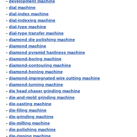
-
development machine
-
dial machine
-
dial-index machine
-
dial-indexing machine
-
dial-type machine
-
dial-type transfer machine
-
diamond die polishing machine
-
diamond machine
-
diamond pyramid hardness machine
-
diamond-boring machine
-
diamond-contouring machine
-
diamond-honing machine
-
diamond-impregnated wire cutting machine
-
diamond-turning machine
-
die head chaser grinding machine
-
die-and-mold grinding machine
-
die-casting machine
-
die-filing machine
-
die-grinding machine
-
die-milling machine
-
die-polishing machine
-
die-ripping machine