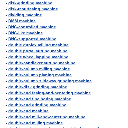
-
disk-grinding machine
-
disk-resurfacing machine
-
dividing machine
-
DMM machine
-
DNC-controlled machine
-
DNC-like machine
-
DNC-supported machine
-
double duplex milling machine
-
double portal cutting machine
-
double wheel lapping machine
-
double-cantilever cutting machine
-
double-column milling machine
-
double-column planing machine
-
double-column slideway grinding machine
-
double-disk grinding machine
-
double-end facing-and-centering machine
-
double-end fine boring machine
-
double-end grinding machine
-
double-end machine
-
double-end mill-and-centering machine
-
double-end milling machine