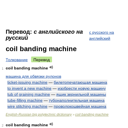
Перевод:
с английского на
с русского на
русский
английский
coil banding machine
Толкование
Перевод
coil banding machine
1
машина для обвязки рулонов
ticket-issuing machine
—
билетопечатающая машина
to invent a new machine
—
изобрести новую машину
tub of graining machine
—
ящик зернильной машины
tube-filling machine
—
тубонаполнительная машина
wire stitching machine
—
проволокошвейная машина
English-Russian big polytechnic dictionary
coil banding machine
>
coil banding machine
2