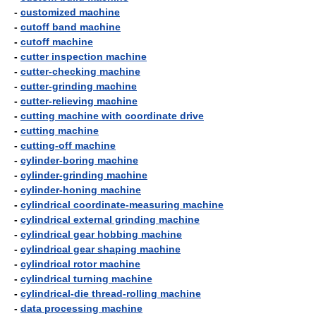
-
customized machine
-
cutoff band machine
-
cutoff machine
-
cutter inspection machine
-
cutter-checking machine
-
cutter-grinding machine
-
cutter-relieving machine
-
cutting machine with coordinate drive
-
cutting machine
-
cutting-off machine
-
cylinder-boring machine
-
cylinder-grinding machine
-
cylinder-honing machine
-
cylindrical coordinate-measuring machine
-
cylindrical external grinding machine
-
cylindrical gear hobbing machine
-
cylindrical gear shaping machine
-
cylindrical rotor machine
-
cylindrical turning machine
-
cylindrical-die thread-rolling machine
-
data processing machine