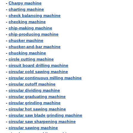
-
Charpy machine
-
charting machine
-
check balancing machine
-
checking machine
-
chip-making machine
-
chip-producing machine
-
chucker machine
-
chucker-and-bar machine
-
chucking machine
-
circle cutting machine
-
circuit board drilling machine
-
circular cold sawing machine
-
circular continuous milling machine
-
circular cutoff machine
-
circular dividing machine
-
circular graduating machine
-
circular grinding machine
-
circular hot sawing machine
-
circular saw blade grinding machine
-
circular saw sharpening machine
-
circular sawing machine