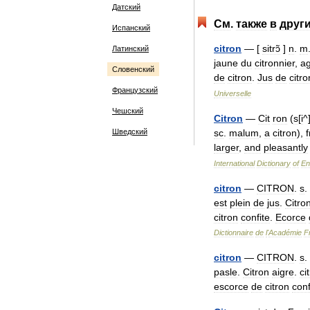
Датский
См
.
также
в
друг
Испанский
citron
— [
sitrɔ̃
]
n
.
m
Латинский
jaune
du
citronnier
,
a
Словенский
de
citron
.
Jus
de
citro
Французский
Universelle
Чешский
Citron
—
Cit
ron
(
s
[
i
^
Шведский
sc
.
malum
,
a
citron
),
larger
,
and
pleasantly
International
Dictionary
of
En
citron
—
CITRON
.
s
.
est
plein
de
jus
.
Citro
citron
confite
.
Ecorce
Dictionnaire
de
l
'
Académie
F
citron
—
CITRON
.
s
.
pasle
.
Citron
aigre
.
ci
escorce
de
citron
conf