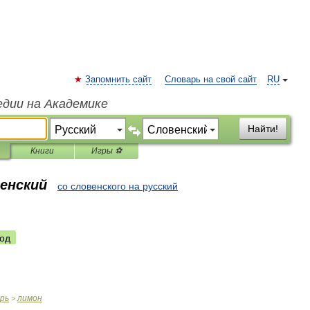
Запомнить сайт
Словарь на свой сайт
RU
едии на Академике
Найти!
Книги
Игры ⚽
венский
со словенского на русский
од
рь
лимон
>