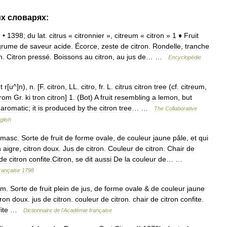
их
словарях:
. •
1398
;
du
lat
.
citrus
«
citronnier
»,
citreum
«
citron
»
1
♦
Fruit
grume
de
saveur
acide
.
Écorce
,
zeste
de
citron
.
Rondelle
,
tranche
n
.
Citron
pressé
.
Boissons
au
citron
,
au
jus
de
… …
Encyclopédie
]
t
r
[
u
^]
n
),
n
. [
F
.
citron
,
LL
.
citro
,
fr
.
L
.
citrus
citron
tree
(
cf
.
citreum
,
from
Gr
.
ki
tron
citron
]
1
. (
Bot
)
A
fruit
resembling
a
lemon
,
but
aromatic
;
it
is
produced
by
the
citron
tree
… …
The
Collaborative
glish
masc
.
Sorte
de
fruit
de
forme
ovale
,
de
couleur
jaune
pâle
,
et
qui
n
aigre
,
citron
doux
.
Jus
de
citron
.
Couleur
de
citron
.
Chair
de
de
citron
confite
.
Citron
,
se
dit
aussi
De
la
couleur
de
… …
rançaise
1798
m
.
Sorte
de
fruit
plein
de
jus
,
de
forme
ovale
&
de
couleur
jaune
tron
doux
.
jus
de
citron
.
couleur
de
citron
.
chair
de
citron
confite
.
ite
…
Dictionnaire
de
l
'
Académie
française