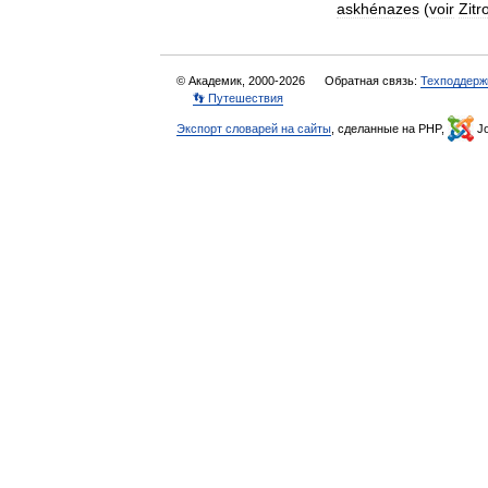
askhénazes
(
voir
Zitr
© Академик, 2000-2026
Обратная связь:
Техподдерж
👣 Путешествия
Экспорт словарей на сайты
, сделанные на PHP,
Jo