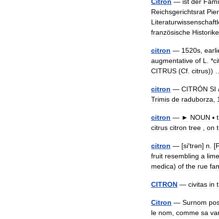
Citron
—
ist
der
Fami
Reichsgerichtsrat
Pie
Literaturwissenschaftl
französische
Historike
citron
—
1520s
,
earli
augmentative
of
L
. *
c
CITRUS
(
Cf
.
citrus
))
citron
—
CITRÓN
SI
Trimis
de
raduborza
,
citron
—
►
NOUN
▪
citrus
citron
tree
,
on
citron
— [
si
′
trən
]
n
. [
F
fruit
resembling
a
lim
medica
)
of
the
rue
fam
CITRON
—
civitas
in
Citron
—
Surnom
pos
le
nom
,
comme
sa
va