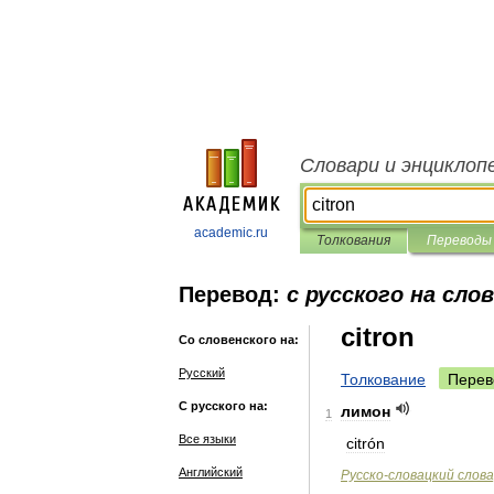
Словари и энциклоп
academic.ru
Толкования
Переводы
Перевод:
с русского на сло
citron
Со словенского на:
Русский
Толкование
Перев
С русского на:
лимон
1
Все языки
citrón
Английский
Русско
-
словацкий
слова