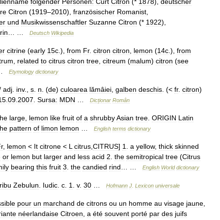
lienname
folgender
Personen:
Curt
Citron
(*
1878
),
deutscher
rre
Citron
(
1919
–
2010
),
französischer
Romanist
,
er
und
Musikwissenschaftler
Suzanne
Citron
(*
1922
),
rin
… …
Deutsch
Wikipedia
er
citrine
(
early
15c
.),
from
Fr
.
citron
citron
,
lemon
(
14c
.),
from
itrum
,
related
to
citrus
citron
tree
,
citreum
(
malum
)
citron
(
see
 …
Etymology
dictionary
/
adj
.
inv
.,
s
.
n
. (
de
)
culoarea
lămâiei
,
galben
deschis
. (<
fr
.
citron
)
15
.
09
.
2007
.
Sursa:
MDN
…
Dicționar
Român
the
large
,
lemon
like
fruit
of
a
shrubby
Asian
tree
.
ORIGIN
Latin
the
pattern
of
limon
lemon
…
English
terms
dictionary
r
,
lemon
<
It
citrone
<
L
citrus
,
CITRUS
]
1
.
a
yellow
,
thick
skinned
e
or
lemon
but
larger
and
less
acid
2
.
the
semitropical
tree
(
Citrus
ily
bearing
this
fruit
3
.
the
candied
rind
… …
English
World
dictionary
tribu
Zebulun
.
Iudic
.
c
.
1
.
v
.
30
…
Hofmann
J
.
Lexicon
universale
sible
pour
un
marchand
de
citrons
ou
un
homme
au
visage
jaune
,
riante
néerlandaise
Citroen
,
a
été
souvent
porté
par
des
juifs