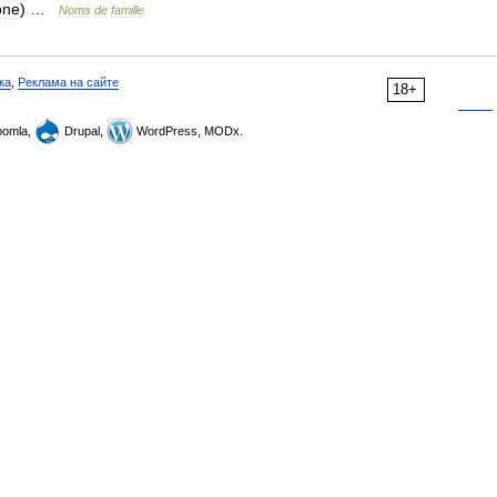
one
) …
Noms
de
famille
ка
,
Реклама на сайте
18+
omla,
Drupal,
WordPress, MODx.