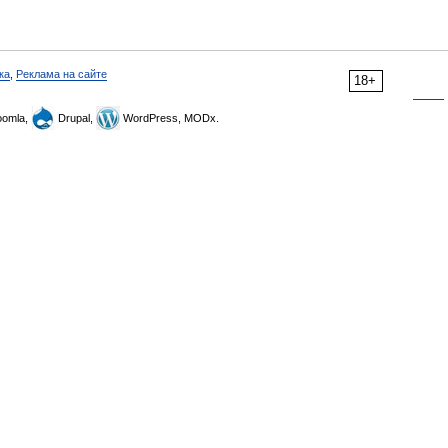
ка
,
Реклама на сайте
18+
omla,
Drupal,
WordPress, MODx.