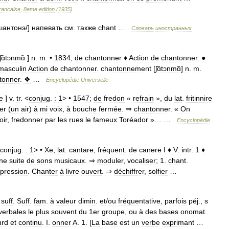
rancaise
,
8eme
edition
(
1935
)
шантонэ
/]
напевать
см
.
также
chant
…
Словарь
иностранных
ʃɑ̃tɔnmɑ̃
]
n
.
m
. •
1834
;
de
chantonner
♦
Action
de
chantonner
.
●
masculin
Action
de
chantonner
.
chantonnement
[
ʃɑ̃tɔnmɑ̃
]
n
.
m
.
tonner
.
❖
…
Encyclopédie
Universelle
e
]
v
.
tr
. <
conjug
.
:
1
> •
1547
;
de
fredon
«
refrain
»,
du
lat
.
fritinnire
er
(
un
air
)
à
mi
voix
,
à
bouche
fermée
. ⇒
chantonner
. «
On
oir
,
fredonner
par
les
rues
le
fameux
Toréador
»… …
Encyclopédie
conjug
.
:
1
> •
Xe
;
lat
.
cantare
,
fréquent
.
de
canere
I
♦
V
.
intr
.
1
♦
ne
suite
de
sons
musicaux
. ⇒
moduler
,
vocaliser
;
1
.
chant
.
pression
.
Chanter
à
livre
ouvert
. ⇒
déchiffrer
,
solfier
…
,
suff
.
Suff
.
fam
.
à
valeur
dimin
.
et
/
ou
fréquentative
,
parfois
péj
.,
s
verbales
le
plus
souvent
du
1er
groupe
,
ou
à
des
bases
onomat
.
urd
et
continu
.
I
.
onner
A
.
1
. [
La
base
est
un
verbe
exprimant
…