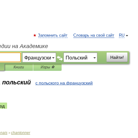
Запомнить сайт
Словарь на свой сайт
RU
едии на Академике
Найти!
Книги
Игры ⚽
а польский
с польского на французский
од
onais
chantonner
>