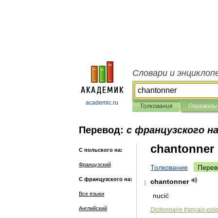
Словари и энциклоп
academic.ru
Толкования
Переводы
Перевод:
с французского н
chantonner
С польского на:
Французский
Толкование
Перев
С французского на:
chantonner
1
Все языки
nucić
Английский
Dictionnaire
français
-
pol