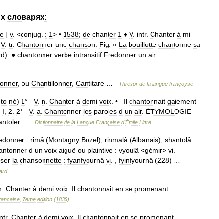
их
словарях:
ne
]
v
. <
conjug
.
:
1
> •
1538
;
de
chanter
1
♦
V
.
intr
.
Chanter
à
mi
V
.
tr
.
Chantonner
une
chanson
.
Fig
. «
La
bouillotte
chantonne
sa
rd
).
●
chantonner
verbe
intransitif
Fredonner
un
air
:
… …
onner
,
ou
Chantillonner
,
Cantitare
…
Thresor
de
la
langue
françoyse
to
né
)
1
°
V
.
n
.
Chanter
à
demi
voix
. •
Il
chantonnait
gaiement
,
.
I
,
2
.
2
°
V
.
a
.
Chantonner
les
paroles
d
un
air
.
ÉTYMOLOGIE
antoler
…
Dictionnaire
de
la
Langue
Française
d
'
Émile
Littré
redonner
:
rimâ
(
Montagny
Bozel
),
rinmalâ
(
Albanais
),
shantolâ
antonner
d
un
voix
aiguë
ou
plaintive
:
vyoulâ
<
gémir
>
vi
.
ser
la
chansonnette
:
fyanfyournâ
vi
. ,
fyinfyournâ
(
228
) …
ard
n
.
Chanter
à
demi
voix
.
Il
chantonnait
en
se
promenant
…
rancaise
,
7eme
edition
(
1835
)
intr
.
Chanter
à
demi
voix
.
Il
chantonnait
en
se
promenant
…