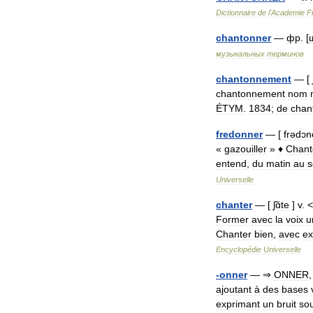
Dictionnaire
de
l
'
Academie
F
chantonner
—
фр
. [
музыкальных
терминов
chantonnement
— [
chantonnement
nom
ÉTYM
.
1834
;
de
chan
fredonner
— [
frədɔn
«
gazouiller
»
♦
Chant
entend
,
du
matin
au
s
Universelle
chanter
— [
ʃɑ̃te
]
v
. <
Former
avec
la
voix
u
Chanter
bien
,
avec
ex
Encyclopédie
Universelle
-
onner
— ⇒
ONNER
ajoutant
à
des
bases
exprimant
un
bruit
so