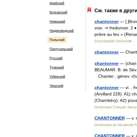
Арабский
См
.
также
в
друг
Болгарский
chantonner
— [
ʃɑ̃tɔ
Немецкий
voix
. ⇒
fredonner
.
2
♦
Нидерландский
prière
au
feu
» (
Rena
Польский
Encyclopédie
Universelle
Португальский
chantonner
—
Chant
Русский
chantonner
— (
chan
Турецкий
BEAUMAR
.
B
.
de
Sév
Chanter
;
génev
.
ch
Узбекский
Чешский
chantonner
—
vi
. ,
f
(
Arvillard
228
).
A1
)
ch
(
Chambéry
).
A2
)
pous
Dictionnaire
Français
-
Savoy
CHANTONNER
—
v
.
Dictionnaire
de
l
'
Academie
F
CHANTONNER
—
v
.