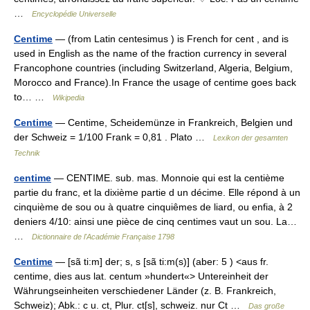
…
Encyclopédie Universelle
Centime
— (from Latin centesimus ) is French for cent , and is
used in English as the name of the fraction currency in several
Francophone countries (including Switzerland, Algeria, Belgium,
Morocco and France).In France the usage of centime goes back
to… …
Wikipedia
Centime
— Centime, Scheidemünze in Frankreich, Belgien und
der Schweiz = 1/100 Frank = 0,81 . Plato …
Lexikon der gesamten
Technik
centime
— CENTIME. sub. mas. Monnoie qui est la centième
partie du franc, et la dixième partie d un décime. Elle répond à un
cinquième de sou ou à quatre cinquiêmes de liard, ou enfia, à 2
deniers 4/10: ainsi une pièce de cinq centimes vaut un sou. La…
…
Dictionnaire de l'Académie Française 1798
Centime
— [sã ti:m] der; s, s [sã ti:m(s)] (aber: 5 ) <aus fr.
centime, dies aus lat. centum »hundert«> Untereinheit der
Währungseinheiten verschiedener Länder (z. B. Frankreich,
Schweiz); Abk.: c u. ct, Plur. ct[s], schweiz. nur Ct …
Das große