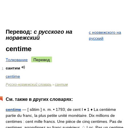
Перевод:
с русского на
с норвежского на
норвежский
русский
centime
Толкование
Перевод
сантим
1
centime
Русско-норвежский словарь
сантим
>
См. также в других словарях:
centime
— [ sɑ̃tim ] n. m. • 1793; de cent I ♦ 1 ♦ La centième
partie du franc, la plus petite unité monétaire. Dix millions de
centimes : cent mille francs. Une pièce de cinq centimes. Pas de
centimes, arrondissez au franc supérieur. ♢ Loc. Pas un centime