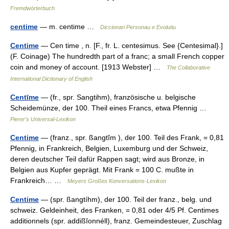
Fremdwörterbuch
centime
— m. centime …
Diccionari Personau e Evolutiu
Centime
— Cen time , n. [F., fr. L. centesimus. See {Centesimal}.]
(F. Coinage) The hundredth part of a franc; a small French copper
coin and money of account. [1913 Webster] …
The Collaborative
International Dictionary of English
Centīme
— (fr., spr. Sangtihm), französische u. belgische
Scheidemünze, der 100. Theil eines Francs, etwa Pfennig …
Pierer's Universal-Lexikon
Centime
— (franz., spr. ßangtĭm ), der 100. Teil des Frank, = 0,81
Pfennig, in Frankreich, Belgien, Luxemburg und der Schweiz,
deren deutscher Teil dafür Rappen sagt; wird aus Bronze, in
Belgien aus Kupfer geprägt. Mit Frank = 100 C. mußte in
Frankreich… …
Meyers Großes Konversations-Lexikon
Centime
— (spr. ßangtíhm), der 100. Teil der franz., belg. und
schweiz. Geldeinheit, des Franken, = 0,81 oder 4/5 Pf. Centimes
additionnels (spr. addißĭonnéll), franz. Gemeindesteuer, Zuschlag