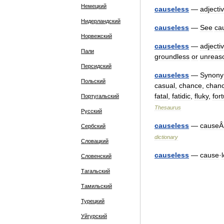
Немецкий
causeless
—
adjecti
Нидерландский
causeless
—
See
ca
Норвежский
causeless
—
adjecti
Пали
groundless
or
unreas
Персидский
causeless
—
Synon
Польский
casual
,
chance
,
chan
fatal
,
fatidic
,
fluky
,
for
Португальский
Thesaurus
Русский
causeless
—
causeÂ
Сербский
dictionary
Словацкий
causeless
—
cause
·
Словенский
Тагальский
Тамильский
Турецкий
Уйгурский