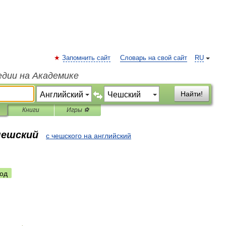
Запомнить сайт
Словарь на свой сайт
RU
едии на Академике
Найти!
Книги
Игры ⚽
чешский
с чешского на английский
од