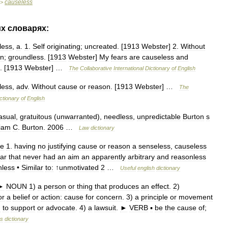
causeless
>
их
словарях:
less
,
a
.
1
.
Self
originating
;
uncreated
. [
1913
Webster
]
2
.
Without
on
;
groundless
. [
1913
Webster
]
My
fears
are
causeless
and
. [
1913
Webster
] …
The
Collaborative
International
Dictionary
of
English
less
,
adv
.
Without
cause
or
reason
. [
1913
Webster
] …
The
ctionary
of
English
asual
,
gratuitous
(
unwarranted
),
needless
,
unpredictable
Burton
s
liam
C
.
Burton
.
2006
…
Law
dictionary
ve
1
.
having
no
justifying
cause
or
reason
a
senseless
,
causeless
ar
that
never
had
an
aim
an
apparently
arbitrary
and
reasonless
nless
•
Similar
to:
↑
unmotivated
2
…
Useful
english
dictionary
►
NOUN
1
)
a
person
or
thing
that
produces
an
effect
.
2
)
or
a
belief
or
action:
cause
for
concern
.
3
)
a
principle
or
movement
d
to
support
or
advocate
.
4
)
a
lawsuit
.
►
VERB
▪
be
the
cause
of
;
ms
dictionary