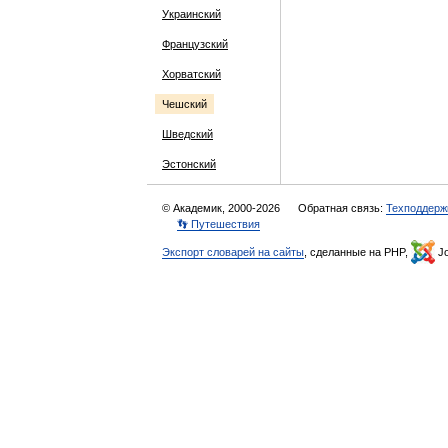
Украинский
Французский
Хорватский
Чешский
Шведский
Эстонский
© Академик, 2000-2026
Обратная связь:
Техподдерж
👣 Путешествия
Экспорт словарей на сайты
, сделанные на PHP,
Jo