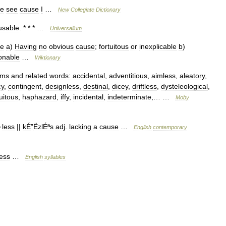
ve
see
cause
I
…
New
Collegiate
Dictionary
usable
. * * * …
Universalium
ve
a
)
Having
no
obvious
cause
;
fortuitous
or
inexplicable
b
)
onable
…
Wiktionary
yms
and
related
words:
accidental
,
adventitious
,
aimless
,
aleatory
,
cy
,
contingent
,
designless
,
destinal
,
dicey
,
driftless
,
dysteleological
,
tuitous
,
haphazard
,
iffy
,
incidental
,
indeterminate
,… …
Moby
·
less
||
kÉ
”
ËzlÉªs
adj
.
lacking
a
cause
…
English
contemporary
less
…
English
syllables