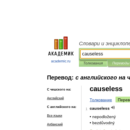
Словари и энциклоп
academic.ru
Толкования
Переводы
Перевод:
с английского на 
causeless
С чешского на:
Английский
Толкование
Перев
С английского на:
causeless
1
Все языки
•
nepodložený
•
bezdůvodný
Албанский