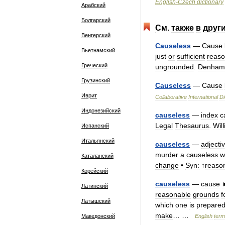
English
-
Czech
dictionary
Арабский
Болгарский
См
.
также
в
друг
Венгерский
Causeless
—
Cause
Вьетнамский
just
or
sufficient
reas
Греческий
ungrounded
.
Denham
Грузинский
Causeless
—
Cause
Иврит
Collaborative
International
Di
Индонезийский
causeless
—
index
c
Legal
Thesaurus
.
Wil
Испанский
Итальянский
causeless
—
adjecti
murder
a
causeless
w
Каталанский
change
•
Syn:
↑
reaso
Корейский
causeless
—
cause
Латинский
reasonable
grounds
f
Латышский
which
one
is
prepare
make
… …
Македонский
English
ter