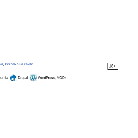
ка
,
Реклама на сайте
18+
omla,
Drupal,
WordPress, MODx.