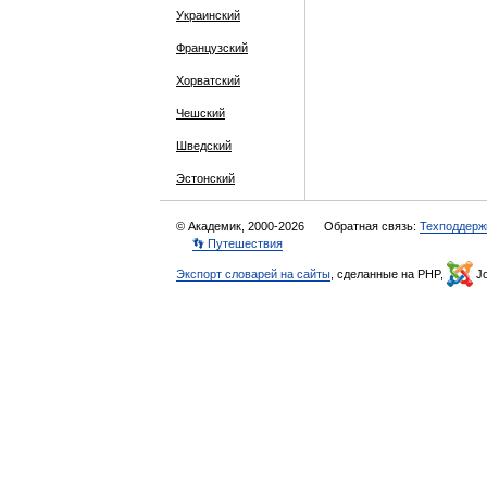
Украинский
Французский
Хорватский
Чешский
Шведский
Эстонский
© Академик, 2000-2026
Обратная связь:
Техподдерж
👣 Путешествия
Экспорт словарей на сайты
, сделанные на PHP,
Jo