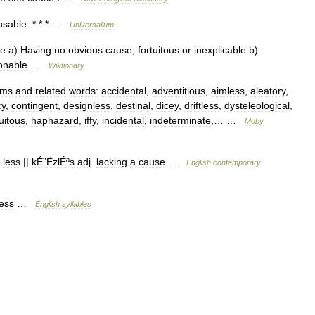
usable
. * * * …
Universalium
ve
a
)
Having
no
obvious
cause
;
fortuitous
or
inexplicable
b
)
onable
…
Wiktionary
yms
and
related
words:
accidental
,
adventitious
,
aimless
,
aleatory
,
cy
,
contingent
,
designless
,
destinal
,
dicey
,
driftless
,
dysteleological
,
tuitous
,
haphazard
,
iffy
,
incidental
,
indeterminate
,… …
Moby
·
less
||
kÉ
”
ËzlÉªs
adj
.
lacking
a
cause
…
English
contemporary
less
…
English
syllables