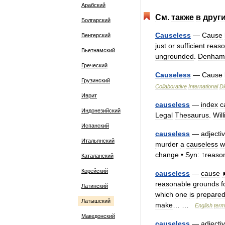
Арабский
См
.
также
в
друг
Болгарский
Causeless
—
Cause
Венгерский
just
or
sufficient
reas
Вьетнамский
ungrounded
.
Denham
Греческий
Causeless
—
Cause
Грузинский
Collaborative
International
Di
Иврит
causeless
—
index
c
Индонезийский
Legal
Thesaurus
.
Wil
Испанский
causeless
—
adjecti
Итальянский
murder
a
causeless
w
change
•
Syn:
↑
reaso
Каталанский
Корейский
causeless
—
cause
reasonable
grounds
f
Латинский
which
one
is
prepare
Латышский
make
… …
English
ter
Македонский
causeless
—
adjecti