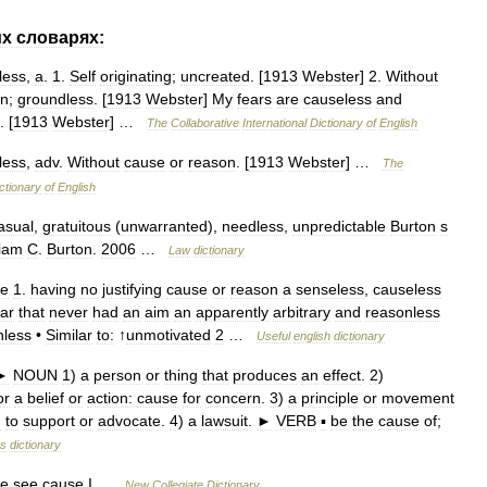
их
словарях:
less
,
a
.
1
.
Self
originating
;
uncreated
. [
1913
Webster
]
2
.
Without
on
;
groundless
. [
1913
Webster
]
My
fears
are
causeless
and
. [
1913
Webster
] …
The
Collaborative
International
Dictionary
of
English
less
,
adv
.
Without
cause
or
reason
. [
1913
Webster
] …
The
ctionary
of
English
asual
,
gratuitous
(
unwarranted
),
needless
,
unpredictable
Burton
s
liam
C
.
Burton
.
2006
…
Law
dictionary
ve
1
.
having
no
justifying
cause
or
reason
a
senseless
,
causeless
ar
that
never
had
an
aim
an
apparently
arbitrary
and
reasonless
nless
•
Similar
to:
↑
unmotivated
2
…
Useful
english
dictionary
►
NOUN
1
)
a
person
or
thing
that
produces
an
effect
.
2
)
or
a
belief
or
action:
cause
for
concern
.
3
)
a
principle
or
movement
d
to
support
or
advocate
.
4
)
a
lawsuit
.
►
VERB
▪
be
the
cause
of
;
ms
dictionary
ve
see
cause
I
…
New
Collegiate
Dictionary