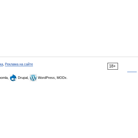
ка
,
Реклама на сайте
18+
omla,
Drupal,
WordPress, MODx.