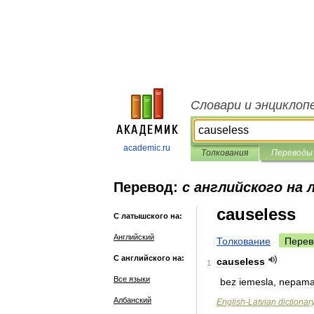
Словари и энциклоп
academic.ru
Толкования
Переводы
Перевод:
с английского на
causeless
С латышского на:
Английский
Толкование
Перев
С английского на:
causeless
1
Все языки
bez
iemesla
,
nepama
Албанский
English
-
Latvian
dictionar