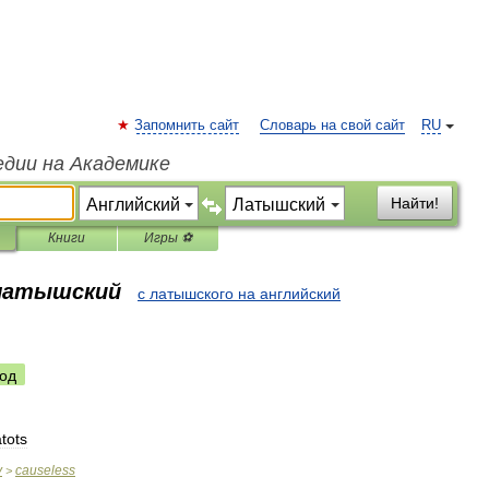
Запомнить сайт
Словарь на свой сайт
RU
едии на Академике
Найти!
Книги
Игры ⚽
 латышский
с латышского на английский
од
tots
y
causeless
>