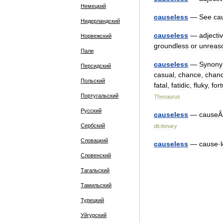
Немецкий
causeless
—
See
ca
Нидерландский
causeless
—
adjecti
Норвежский
groundless
or
unreas
Пали
causeless
—
Synon
Персидский
casual
,
chance
,
chan
Польский
fatal
,
fatidic
,
fluky
,
for
Португальский
Thesaurus
Русский
causeless
—
causeÂ
Сербский
dictionary
Словацкий
causeless
—
cause
·
Словенский
Тагальский
Тамильский
Турецкий
Уйгурский