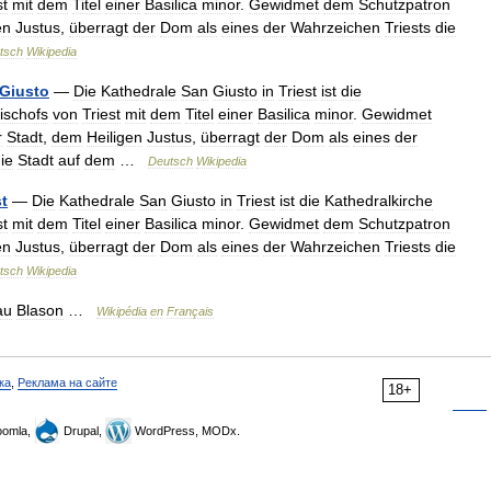
st
mit
dem
Titel
einer
Basilica
minor
.
Gewidmet
dem
Schutzpatron
en
Justus
,
überragt
der
Dom
als
eines
der
Wahrzeichen
Triests
die
tsch
Wikipedia
Giusto
—
Die
Kathedrale
San
Giusto
in
Triest
ist
die
ischofs
von
Triest
mit
dem
Titel
einer
Basilica
minor
.
Gewidmet
r
Stadt
,
dem
Heiligen
Justus
,
überragt
der
Dom
als
eines
der
ie
Stadt
auf
dem
…
Deutsch
Wikipedia
st
—
Die
Kathedrale
San
Giusto
in
Triest
ist
die
Kathedralkirche
st
mit
dem
Titel
einer
Basilica
minor
.
Gewidmet
dem
Schutzpatron
en
Justus
,
überragt
der
Dom
als
eines
der
Wahrzeichen
Triests
die
tsch
Wikipedia
au
Blason
…
Wikipédia
en
Français
ка
,
Реклама на сайте
18+
omla,
Drupal,
WordPress, MODx.