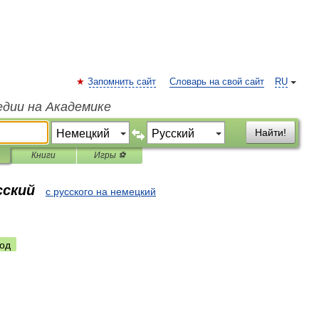
Запомнить сайт
Словарь на свой сайт
RU
едии на Академике
Найти!
Книги
Игры ⚽
сский
с русского на немецкий
од