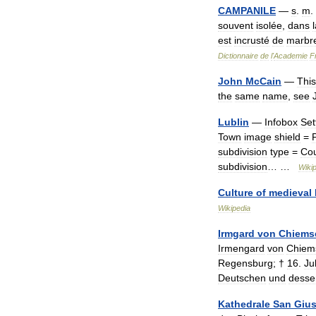
CAMPANILE
—
s
.
m
.
souvent
isolée
,
dans
est
incrusté
de
marbr
Dictionnaire
de
l
'
Academie
F
John
McCain
—
This
the
same
name
,
see
Lublin
—
Infobox
Set
Town
image
shield
=
subdivision
type
=
Cou
subdivision
… …
Wiki
Culture
of
medieval
Wikipedia
Irmgard
von
Chiems
Irmengard
von
Chiem
Regensburg
; †
16
.
Jul
Deutschen
und
desse
Kathedrale
San
Gius