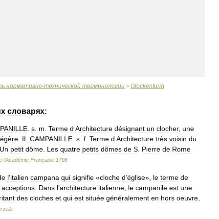
рь
нормативно
-
технической
терминологии
Glockenturm
>
их
словарях:
PANILLE
.
s
.
m
.
Terme
d
Architecture
désignant
un
clocher
,
une
légère
.
II
.
CAMPANILLE
.
s
.
f
.
Terme
d
Architecture
très
voisin
du
Un
petit
dôme
.
Les
quatre
petits
dômes
de
S
.
Pierre
de
Rome
e
l
'
Académie
Française
1798
de
l
’
italien
campana
qui
signifie
«
cloche
d
’
église
»,
le
terme
de
acceptions
.
Dans
l
’
architecture
italienne
,
le
campanile
est
une
itant
des
cloches
et
qui
est
située
généralement
en
hors
oeuvre
,
rselle