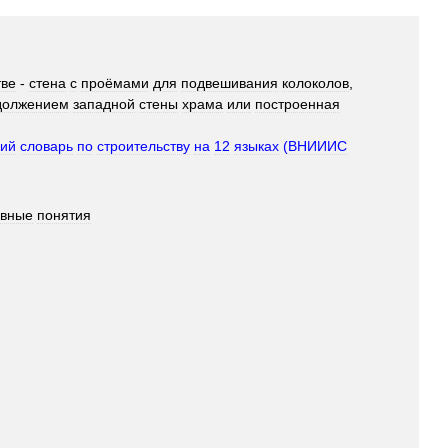
тве
-
стена
с
проёмами
для
подвешивания
колоколов
,
должением
западной
стены
храма
или
построенная
кий
словарь
по
строительству
на
12
языках
(
ВНИИИС
овные
понятия