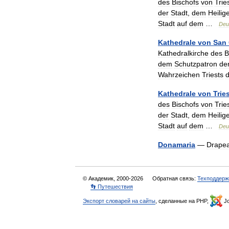
des
Bischofs
von
Trie
der
Stadt
,
dem
Heilig
Stadt
auf
dem
…
Deu
Kathedrale
von
San
Kathedralkirche
des
B
dem
Schutzpatron
de
Wahrzeichen
Triests
d
Kathedrale
von
Trie
des
Bischofs
von
Trie
der
Stadt
,
dem
Heilig
Stadt
auf
dem
…
Deu
Donamaria
—
Drape
© Академик, 2000-2026
Обратная связь:
Техподдерж
👣 Путешествия
Экспорт словарей на сайты
, сделанные на PHP,
Jo