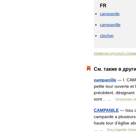
FR
campanile
campanille
clocher
Немецко
-
русский
слова
См
.
также
в
друг
campanille
—
I
.
CAM
petite
tour
ouverte
et
précédent
,
désignant
sont
… …
Dictionnaire
d
CAMPANILE
—
Issu
campanile
a
plusieurs
haute
tour
d
’
église
abr
… …
Encyclopédie
Unive