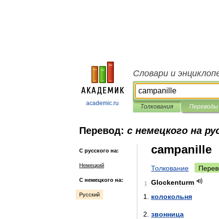
Словари и энциклоп
academic.ru
Толкования
Переводы
Перевод:
с немецкого на ру
campanille
С русского на:
Немецкий
Толкование
Перев
С немецкого на:
Glockenturm
1
Русский
колокольня
звонница