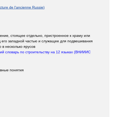
cture
de
l
'
ancienne
Russie
)
жение
,
стоящее
отдельно
,
пристроенное
к
храму
или
д
его
западной
частью
и
служащее
для
подвешивания
о
в
несколько
ярусов
кий
словарь
по
строительству
на
12
языках
(
ВНИИИС
овные
понятия