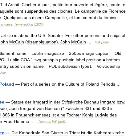
T
.
d
Archit
.
Clocher
à
jour
;
petite
tour
ouverte
et
légère
,
haute
,
et
laquelle
sont
suspendues
des
cloches
.
Le
campanile
de
Florence
e
.
Quelques
uns
disent
Campanille
,
et
font
ce
mot
du
féminin
…
rancaise
,
7eme
edition
(
1835
)
article
is
about
the
U
.
S
.
Senator
.
For
other
persons
and
ships
of
John
McCain
(
disambiguation
).
John
McCain
…
Wikipedia
tlement
name
=
Lublin
imagesize
=
250px
image
caption
=
Old
POL
Lublin
COA
1
.
svg
pushpin
pushpin
label
position
=
bottom
ntry
subdivision
name
=
POL
subdivision
type1
=
Voivodeship
pedia
Poland
—
Part
of
a
series
on
the
Culture
of
Poland
Periods
…
ee
—
Statue
der
Irmgard
in
der
Stiftskirche
Buchau
Irmgard
bzw
.
see
,
auch
Irmgard
von
Buchau
(*
zwischen
831
und
833
in
i
866
in
Frauenchiemsee
)
ist
eine
Tochter
König
Ludwig
des
n
Frau
Hemma
…
Deutsch
Wikipedia
to
—
Die
Kathedrale
San
Giusto
in
Triest
ist
die
Kathedralkirche