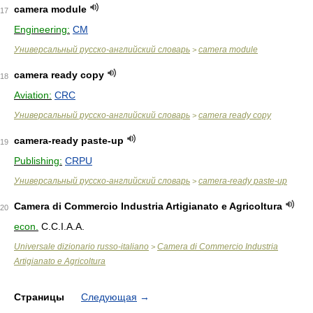
camera module
17
Engineering:
CM
Универсальный русско-английский словарь
camera module
>
camera ready copy
18
Aviation:
CRC
Универсальный русско-английский словарь
camera ready copy
>
camera-ready paste-up
19
Publishing:
CRPU
Универсальный русско-английский словарь
camera-ready paste-up
>
Camera di Commercio Industria Artigianato e Agricoltura
20
econ.
C.C.I.A.A.
Universale dizionario russo-italiano
Camera di Commercio Industria
>
Artigianato e Agricoltura
Страницы
Следующая
→