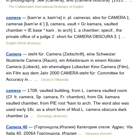
in photography. See {Camera}, and {Camera obscura}. [1913… …
The Collaborative International Dictionary of English
camera
— [kam′ər ə, kam′rə] n. pl. cameras; also for CAMERA 1,
camerae [kam′ər ē΄] [L camera, vault < Gr kamara, vaulted
chamber < IE base * kam , to arch] 1. a chamber; specif., the
private office of a judge 2. short for CAMERA OBSCURA 3. [ …
English World dictionary
Camera
— steht für: Camera (Zeitschrift), eine Schweizer
Illustrierte Camera (Raum), ein Arbeitsraum in einem Kloster
Camera (Lübeck), ein ehemaliges Lübecker Kino Camera (Film),
ein Film aus dem Jahr 2000 CAMERA steht für: Committee for
Accuracy in… …
Deutsch Wikipedia
camera
— 1708, vaulted building, from L. camera vaulted room
(Cf. It. camera, Sp. camara, Fr. chambre), from Gk. kamara
vaulted chamber, from PIE root *kam to arch. The word also was
used early 18c. as a short form of Mod.L. camera obscura dark
chamber (a …
Etymology dictionary
Camera 40
— (Горгонцола,Италия) Категория отеля: Адрес: Via
Italia 40, 20064 Горгонцола, Италия …
Каталог отелей