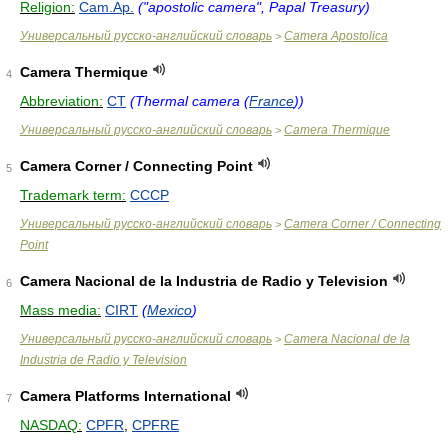
Religion:
Cam.Ap.
("apostolic camera", Papal Treasury)
Универсальный русско-английский словарь
Camera Apostolica
>
Camera Thermique
4
Abbreviation:
CT
(Thermal camera (
France
))
Универсальный русско-английский словарь
Camera Thermique
>
Camera Corner / Connecting Point
5
Trademark term:
CCCP
Универсальный русско-английский словарь
Camera Corner / Connecting
>
Point
Camera Nacional de la Industria de Radio y Television
6
Mass media:
CIRT
(
Mexico
)
Универсальный русско-английский словарь
Camera Nacional de la
>
Industria de Radio y Television
Camera Platforms International
7
NASDAQ:
CPFR
,
CPFRE