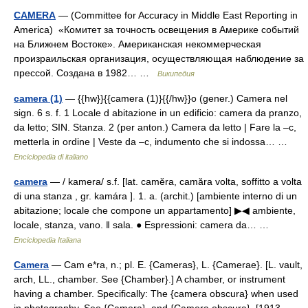
CAMERA
— (Committee for Accuracy in Middle East Reporting in
America) «Комитет за точность освещения в Америке событий
на Ближнем Востоке». Американская некоммерческая
произраильская организация, осуществляющая наблюдение за
прессой. Создана в 1982… …
Википедия
camera (1)
— {{hw}}{{camera (1)}{{/hw}}o (gener.) Camera nel
sign. 6 s. f. 1 Locale d abitazione in un edificio: camera da pranzo,
da letto; SIN. Stanza. 2 (per anton.) Camera da letto | Fare la –c,
metterla in ordine | Veste da –c, indumento che si indossa… …
Enciclopedia di italiano
camera
— / kamera/ s.f. [lat. camĕra, camăra volta, soffitto a volta
di una stanza , gr. kamára ]. 1. a. (archit.) [ambiente interno di un
abitazione; locale che compone un appartamento] ▶◀ ambiente,
locale, stanza, vano. ‖ sala. ● Espressioni: camera da… …
Enciclopedia Italiana
Camera
— Cam e*ra, n.; pl. E. {Cameras}, L. {Camerae}. [L. vault,
arch, LL., chamber. See {Chamber}.] A chamber, or instrument
having a chamber. Specifically: The {camera obscura} when used