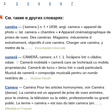
1
2
3
4
5
6
7
См. также в других словарях:
caméra
— [ kamera ] n. f. • 1838; angl. camera « appareil de
photo »; lat. camera « chambre » ♦ Appareil cinématographique de
prises de vues. Des caméras. Magasins, mécanisme d
entraînement, objectifs d une caméra. Charger une caméra, y
mettre de la… …
Encyclopédie Universelle
cameră
— CÁMERĂ, camere, s.f. I. 1. Încăpere într o clădire;
odaie. ♢ Cameră mobilată = cameră care se închiriază cu mobila
proprietarului. Cameră de lucru = birou într o casă particulară.
Muzică de cameră = compoziţie muzicală pentru un număr
restrâns de …
Dicționar Român
Camera
— Caméra Pour les articles homonymes, voir Caméra
(danse). La caméra est un appareil de prise de vues animées,
pour le cinéma, la télévision ou la vidéo, professionnelle ou grand
public. Le terme « caméra » est issu du latin camera (en… …
Wikipédia en Français