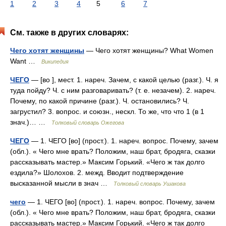
1
2
3
4
5
6
7
См. также в других словарях:
Чего хотят женщины
— Чего хотят женщины? What Women
Want …
Википедия
ЧЕГО
— [во ], мест. 1. нареч. Зачем, с какой целью (разг.). Ч. я
туда пойду? Ч. с ним разговаривать? (т. е. незачем). 2. нареч.
Почему, по какой причине (разг.). Ч. остановились? Ч.
загрустил? 3. вопрос. и союзн., нескл. То же, что что 1 (в 1
знач.)… …
Толковый словарь Ожегова
ЧЕГО
— 1. ЧЕГО [во] (прост.). 1. нареч. вопрос. Почему, зачем
(обл.). « Чего мне врать? Положим, наш брат, бродяга, сказки
рассказывать мастер.» Максим Горький. «Чего ж так долго
ездила?» Шолохов. 2. межд. Вводит подтверждение
высказанной мысли в знач …
Толковый словарь Ушакова
чего
— 1. ЧЕГО [во] (прост.). 1. нареч. вопрос. Почему, зачем
(обл.). « Чего мне врать? Положим, наш брат, бродяга, сказки
рассказывать мастер.» Максим Горький. «Чего ж так долго