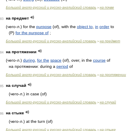
Большой англо-русский и русско-английский словарь
на почве
>
на предмет
83
(чего-л.) for the
purpose
(of), with the
object to
,
in
order
to
(Р)
for the purpose of
;
Большой англо-русский и русско-английский словарь
на предмет
>
на протяжении
84
(чего-л.)
during
,
for the
space
(of), over, in the
course
of
на протяжении: during a
period
of
Большой англо-русский и русско-английский словарь
на протяжении
>
на случай
85
(чего-л.) in case (of)
Большой англо-русский и русско-английский словарь
на случай
>
на стыке
86
(чего-л.) at the turn (of)
Большой англо-русский и русско-английский словарь
на стыке
>