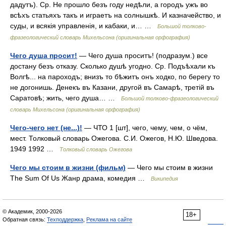
дадутъ). Ср. Не прошло безъ году недѣли, а городъ ужъ во
всѣхъ статьяхъ такъ и играетъ на солнышкѣ. И казначейство, и
суды, и всякія управленія, и кабаки, и… …
Большой толково-
фразеологический словарь Михельсона (оригинальная орфография)
Чего душа просит!
— Чего душа проситъ! (подразум.) все
достану безъ отказу. Сколько душѣ угодно. Ср. Подъѣхали къ
Волгѣ... на пароходъ; внизъ то бѣжитъ онъ ходко, по берегу то
не догонишь. Денекъ въ Казани, другой въ Самарѣ, третій въ
Саратовѣ; жить, чего душа… …
Большой толково-фразеологический
словарь Михельсона (оригинальная орфография)
Чего-чего нет (не...)!
— ЧТО 1 [шт], чего, чему, чем, о чём,
мест. Толковый словарь Ожегова. С.И. Ожегов, Н.Ю. Шведова.
1949 1992 …
Толковый словарь Ожегова
Чего мы стоим в жизни (фильм)
— Чего мы стоим в жизни
The Sum Of Us Жанр драма, комедия …
Википедия
© Академик, 2000-2026
18+
Обратная связь:
Техподдержка
,
Реклама на сайте