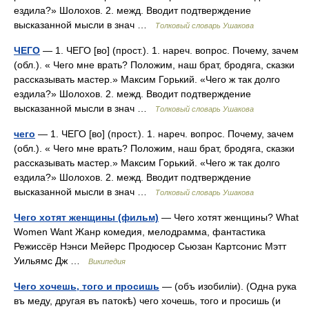
ездила?» Шолохов. 2. межд. Вводит подтверждение
высказанной мысли в знач …
Толковый словарь Ушакова
ЧЕГО
— 1. ЧЕГО [во] (прост.). 1. нареч. вопрос. Почему, зачем
(обл.). « Чего мне врать? Положим, наш брат, бродяга, сказки
рассказывать мастер.» Максим Горький. «Чего ж так долго
ездила?» Шолохов. 2. межд. Вводит подтверждение
высказанной мысли в знач …
Толковый словарь Ушакова
чего
— 1. ЧЕГО [во] (прост.). 1. нареч. вопрос. Почему, зачем
(обл.). « Чего мне врать? Положим, наш брат, бродяга, сказки
рассказывать мастер.» Максим Горький. «Чего ж так долго
ездила?» Шолохов. 2. межд. Вводит подтверждение
высказанной мысли в знач …
Толковый словарь Ушакова
Чего хотят женщины (фильм)
— Чего хотят женщины? What
Women Want Жанр комедия, мелодрамма, фантастика
Режиссёр Нэнси Мейерс Продюсер Сьюзан Картсонис Мэтт
Уильямс Дж …
Википедия
Чего хочешь, того и просишь
— (объ изобиліи). (Одна рука
въ меду, другая въ патокѣ) чего хочешь, того и просишь (и