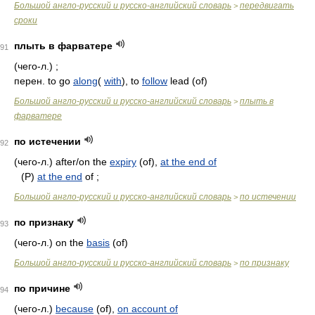
Большой англо-русский и русско-английский словарь
передвигать
>
сроки
плыть в фарватере
91
(чего-л.) ;
перен. to go
along
(
with
), to
follow
lead (of)
Большой англо-русский и русско-английский словарь
плыть в
>
фарватере
по истечении
92
(чего-л.) after/on the
expiry
(of),
at the end of
(Р)
at the end
of ;
Большой англо-русский и русско-английский словарь
по истечении
>
по признаку
93
(чего-л.) on the
basis
(of)
Большой англо-русский и русско-английский словарь
по признаку
>
по причине
94
(чего-л.)
because
(of),
on account of