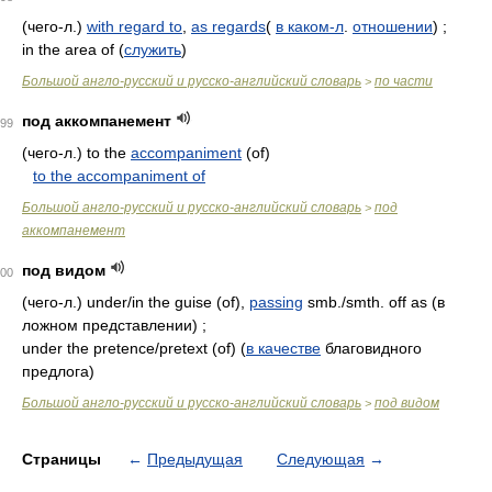
(чего-л.)
with regard to
,
as regards
(
в каком-л
.
отношении
) ;
in the area of (
служить
)
Большой англо-русский и русско-английский словарь
по части
>
под аккомпанемент
99
(чего-л.) to the
accompaniment
(of)
to the accompaniment of
Большой англо-русский и русско-английский словарь
под
>
аккомпанемент
под видом
00
(чего-л.) under/in the guise (of),
passing
smb./smth. off as (в
ложном представлении) ;
under the pretence/pretext (of) (
в качестве
благовидного
предлога)
Большой англо-русский и русско-английский словарь
под видом
>
Страницы
←
Предыдущая
Следующая
→