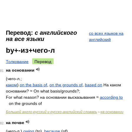
Перевод:
с английского
со всех языков на
на все языки
английский
by+-из+чего-л
Толкование
Перевод
на основании
81
(чего-л.;
каком
)
on the basis of
,
on the grounds of
,
based on
На каком
основании? ≈ On what basis/grounds?;
For what reason? на основании высказывания ≈
according to
on the grounds of
Большой англо-русский и русско-английский словарь
на основании
>
на почве
82
(чего-л.)
owing
(to),
because
(of)