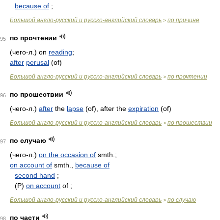
because of
;
Большой англо-русский и русско-английский словарь
по причине
>
по прочтении
95
(чего-л.) on
reading
;
after
perusal
(of)
Большой англо-русский и русско-английский словарь
по прочтении
>
по прошествии
96
(чего-л.)
after
the
lapse
(of), after the
expiration
(of)
Большой англо-русский и русско-английский словарь
по прошествии
>
по случаю
97
(чего-л.)
on the occasion of
smth.;
on account of
smth.,
because of
second hand
;
(Р)
on account
of ;
Большой англо-русский и русско-английский словарь
по случаю
>
по части
98