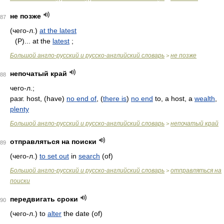
не позже
87
(чего-л.)
at the latest
(Р)... at the
latest
;
Большой англо-русский и русско-английский словарь
не позже
>
непочатый край
88
чего-л.;
разг. host, (have)
no end of
, (
there is
)
no end
to, a host, a
wealth
,
plenty
Большой англо-русский и русско-английский словарь
непочатый край
>
отправляться на поиски
89
(чего-л.)
to set out
in
search
(of)
Большой англо-русский и русско-английский словарь
отправляться на
>
поиски
передвигать сроки
90
(чего-л.) to
alter
the date (of)