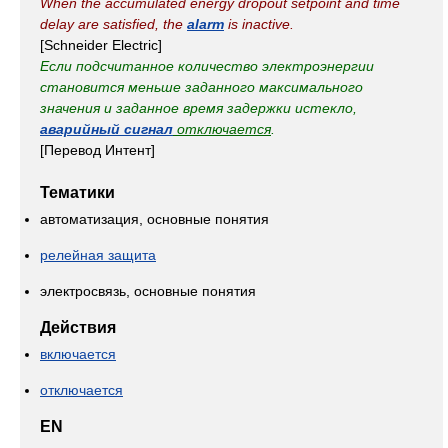
When the accumulated energy dropout setpoint and time
delay are satisfied, the
alarm
is inactive.
[Schneider Electric]
Если подсчитанное количество электроэнергии
становится меньше заданного максимального
значения и заданное время задержки истекло,
аварийный сигнал
отключается
.
[Перевод Интент]
Тематики
автоматизация, основные понятия
релейная защита
электросвязь, основные понятия
Действия
включается
отключается
EN