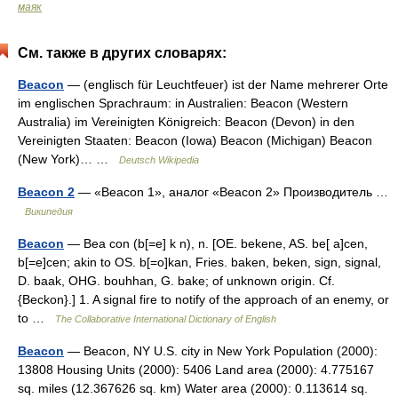
маяк
См. также в других словарях:
Beacon
— (englisch für Leuchtfeuer) ist der Name mehrerer Orte
im englischen Sprachraum: in Australien: Beacon (Western
Australia) im Vereinigten Königreich: Beacon (Devon) in den
Vereinigten Staaten: Beacon (Iowa) Beacon (Michigan) Beacon
(New York)… …
Deutsch Wikipedia
Beacon 2
— «Beacon 1», аналог «Beacon 2» Производитель …
Википедия
Beacon
— Bea con (b[=e] k n), n. [OE. bekene, AS. be[ a]cen,
b[=e]cen; akin to OS. b[=o]kan, Fries. baken, beken, sign, signal,
D. baak, OHG. bouhhan, G. bake; of unknown origin. Cf.
{Beckon}.] 1. A signal fire to notify of the approach of an enemy, or
to …
The Collaborative International Dictionary of English
Beacon
— Beacon, NY U.S. city in New York Population (2000):
13808 Housing Units (2000): 5406 Land area (2000): 4.775167
sq. miles (12.367626 sq. km) Water area (2000): 0.113614 sq.