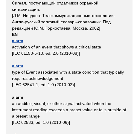
Сигнал, поступающий отдатчиков охранной
сигнализации.
[Л.М. Невдяев. Телекоммуникационные технологии.
Англо-русский толковый словарь-справочник. Под
редакцией Ю.М. Горностаева. Москва, 2002]
EN
alarm
activation of an event that shows a critical state
[IEC 61158-5-10, ed. 2.0 (2010-08)]
alarm
type of Event associated with a state condition that typically
requires acknowledgement
[ IEC 62541-1, ed. 1.0 (2010-02)]
alarm
an audible, visual, or other signal activated when the
instrument reading exceeds a preset value or falls outside of
a preset range
[IEC 62533, ed. 1.0 (2010-06)]