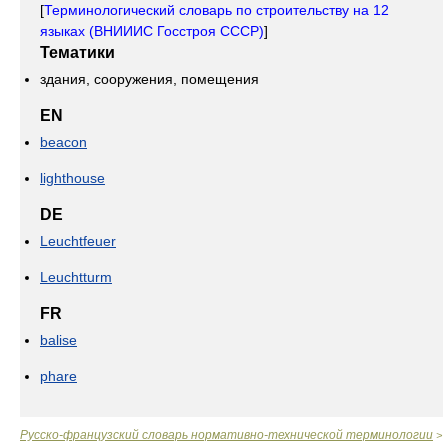
[
Терминологический словарь по строительству на 12
языках (ВНИИИС Госстроя СССР)
]
Тематики
здания, сооружения, помещения
EN
beacon
lighthouse
DE
Leuchtfeuer
Leuchtturm
FR
balise
phare
Русско-французский словарь нормативно-технической терминологии
>