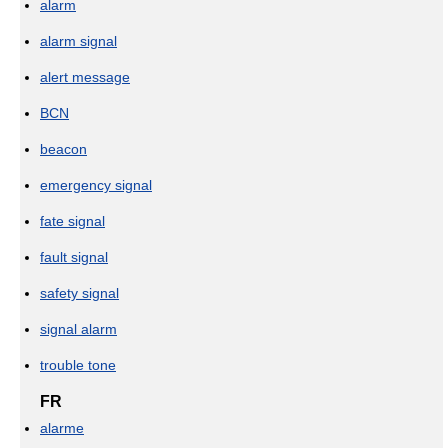
alarm
alarm signal
alert message
BCN
beacon
emergency signal
fate signal
fault signal
safety signal
signal alarm
trouble tone
FR
alarme