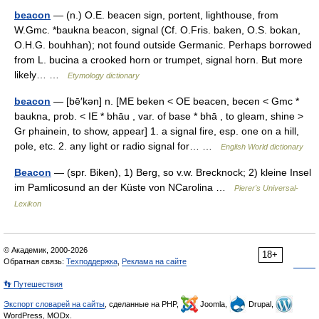
beacon
— (n.) O.E. beacen sign, portent, lighthouse, from
W.Gmc. *baukna beacon, signal (Cf. O.Fris. baken, O.S. bokan,
O.H.G. bouhhan); not found outside Germanic. Perhaps borrowed
from L. bucina a crooked horn or trumpet, signal horn. But more
likely… …
Etymology dictionary
beacon
— [bē′kən] n. [ME beken < OE beacen, becen < Gmc *
baukna, prob. < IE * bhāu , var. of base * bhā , to gleam, shine >
Gr phainein, to show, appear] 1. a signal fire, esp. one on a hill,
pole, etc. 2. any light or radio signal for… …
English World dictionary
Beacon
— (spr. Biken), 1) Berg, so v.w. Brecknock; 2) kleine Insel
im Pamlicosund an der Küste von NCarolina …
Pierer's Universal-
Lexikon
© Академик, 2000-2026
18+
Обратная связь:
Техподдержка
,
Реклама на сайте
👣 Путешествия
Экспорт словарей на сайты
, сделанные на PHP,
Joomla,
Drupal,
WordPress, MODx.