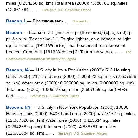
miles (0.294258 sq. km) Total area (2000): 4.888781 sq. miles
(12.661884… …
StarDict's U.S. Gazetteer Places
Beacon 1
— Производитель …
Википедия
Beacon
— Bea con, v. t. [imp. & p. p. {Beaconed} (b[=e] k nd); p.
pr. & vb. n. {Beaconing}.] 1. To give light to, as a beacon; to light
up; to illumine. [1913 Webster] That beacons the darkness of
heaven. Campbell. [1913 Webster] 2. To furnish with a… …
The
Collaborative International Dictionary of English
Beacon, IA
— U.S. city in Iowa Population (2000): 518 Housing
Units (2000): 217 Land area (2000): 1.006822 sq. miles (2.607656
sq. km) Water area (2000): 0.000000 sq. miles (0.000000 sq. km)
Total area (2000): 1.006822 sq. miles (2.607656 sq. km) FIPS
code:… …
StarDict's U.S. Gazetteer Places
Beacon, NY
— U.S. city in New York Population (2000): 13808
Housing Units (2000): 5406 Land area (2000): 4.775167 sq. miles
(12.367626 sq. km) Water area (2000): 0.113614 sq. miles
(0.294258 sq. km) Total area (2000): 4.888781 sq. miles
(12.661884 sq. km)… …
StarDict's U.S. Gazetteer Places