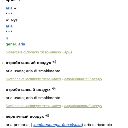
3
aria
ж.
* * *
ж.
муз.
aria
* * *
n
gener.
aria
Universale dizionario russo-italiano
ария
>
отработавший воздух
4
aria usata; aria di smaltimento
Dictionnaire technique russo-italien
отработавший воздух
>
отработанный воздух
5
aria usata; aria di smaltimento
Dictionnaire technique russo-italien
отработанный воздух
>
первичный воздух
6
aria primaria;
(
кондиционера-доводчика
)
aria di ricambio