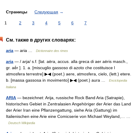
Страницы
Следующая
→
1
2
3
4
5
6
7
См. также в других словарях:
aria
— aria …
Dictionnaire des rimes
aria
— / arja/ s.f. [lat. aëra, accus. alla greca di aer aëris masch.,
gr. aḗr ]. 1. a. [miscuglio gassoso di azoto che costituisce l
atmosfera terrestre] ▶◀ (poet.) aere, atmosfera, cielo, (lett.) etere.
b. [massa gassosa in movimento] ▶◀ (poet.) aura …
Enciclopedia
Italiana
ARIA
— bezeichnet: Arija, russische Rock Band Aria (Satrapie),
historisches Gebiet in Zentralasien Angehöriger der Arier das Land
der Arier Iran eine Pflanzengattung, siehe Aria (Gattung) im
Italienischen eine Arie eine Comicserie von Michael Weyland,… …
Deutsch Wikipedia