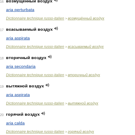
возмущённый воздух
16
aria perturbata
Dictionnaire technique russo-italien
возмущённый воздух
>
всасываемый воздух
17
aria aspirata
Dictionnaire technique russo-italien
всасываемый воздух
>
вторичный воздух
18
aria secondaria
Dictionnaire technique russo-italien
вторичный воздух
>
вытяжной воздух
19
aria aspirata
Dictionnaire technique russo-italien
вытяжной воздух
>
горячий воздух
20
aria calda
Dictionnaire technique russo-italien
горячий воздух
>