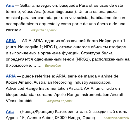
Aria
— Saltar a navegación, búsqueda Para otros usos de este
término, véase Aria (desambiguación). Un aria es una pieza
musical para ser cantada por una voz solista, habitualmente con
acompañamiento orquestal y como parte de una ópera o de una
zarzuela …
Wikipedia Español
ARIA
— ARIA: ARIA одно из обозначений белка Нейрегулин 1
(англ. Neuregulin 1; NRG1), отличающегося обилием изоформ
и выполняемых в организме функций. Структура белка
определяется одноимённым геном (NRG1), расположенным на
8 хромосоме.… …
Википедия
ARIA
— puede referirse a: ARIA, serie de manga y anime de
Kozue Amano. Australian Recording Industry Association.
Advanced Range Instrumentation Aircraft. ARIA, un cifrado en
bloque estándar coreano. Apollo Range Instrumentation Aircraft.
Véase también… …
Wikipedia Español
Aria
— (Ницца,Франция) Категория отеля: 3 звездочный отель
Адрес: 15, Avenue Auber, 06000 Ницца, Франц …
Каталог отелей