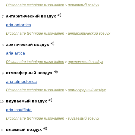
Dictionnaire technique russo-italien
первичный воздух
>
антарктический воздух
7
aria antartica
Dictionnaire technique russo-italien
антарктический воздух
>
арктический воздух
8
aria artica
Dictionnaire technique russo-italien
арктический воздух
>
атмосферный воздух
9
aria atmosferica
Dictionnaire technique russo-italien
атмосферный воздух
>
вдуваемый воздух
10
aria insufflata
Dictionnaire technique russo-italien
вдуваемый воздух
>
влажный воздух
11