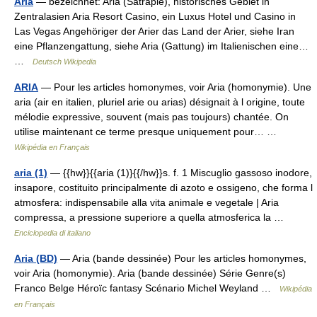
Aria
— bezeichnet: Aria (Satrapie), historisches Gebiet in
Zentralasien Aria Resort Casino, ein Luxus Hotel und Casino in
Las Vegas Angehöriger der Arier das Land der Arier, siehe Iran
eine Pflanzengattung, siehe Aria (Gattung) im Italienischen eine…
…
Deutsch Wikipedia
ARIA
— Pour les articles homonymes, voir Aria (homonymie). Une
aria (air en italien, pluriel arie ou arias) désignait à l origine, toute
mélodie expressive, souvent (mais pas toujours) chantée. On
utilise maintenant ce terme presque uniquement pour… …
Wikipédia en Français
aria (1)
— {{hw}}{{aria (1)}{{/hw}}s. f. 1 Miscuglio gassoso inodore,
insapore, costituito principalmente di azoto e ossigeno, che forma l
atmosfera: indispensabile alla vita animale e vegetale | Aria
compressa, a pressione superiore a quella atmosferica la …
Enciclopedia di italiano
Aria (BD)
— Aria (bande dessinée) Pour les articles homonymes,
voir Aria (homonymie). Aria (bande dessinée) Série Genre(s)
Franco Belge Héroïc fantasy Scénario Michel Weyland …
Wikipédia
en Français