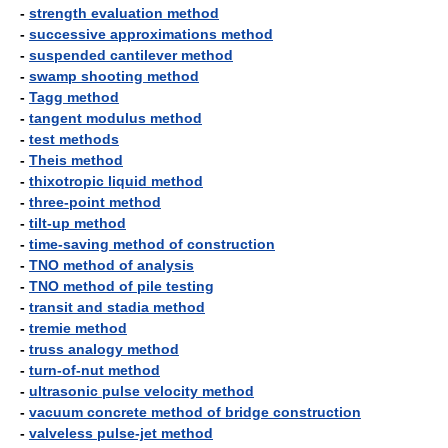
-
strength evaluation method
-
successive approximations method
-
suspended cantilever method
-
swamp shooting method
-
Tagg method
-
tangent modulus method
-
test methods
-
Theis method
-
thixotropic liquid method
-
three-point method
-
tilt-up method
-
time-saving method of construction
-
TNO method of analysis
-
TNO method of pile testing
-
transit and stadia method
-
tremie method
-
truss analogy method
-
turn-of-nut method
-
ultrasonic pulse velocity method
-
vacuum concrete method of bridge construction
-
valveless pulse-jet method