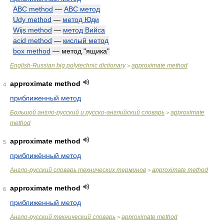
ABC method
—
АВС метод
Udy method
—
метод Юди
Wijs method
—
метод Вийса
acid method
—
кислый метод
box method
— метод "ящика"
English-Russian big polytechnic dictionary
approximate method
>
approximate method
4
приближенный метод
Большой англо-русский и русско-английский словарь
approximate
>
method
approximate method
5
приближённый метод
Англо-русский словарь технических терминов
approximate method
>
approximate method
6
приближенный метод
Англо-русский технический словарь
approximate method
>