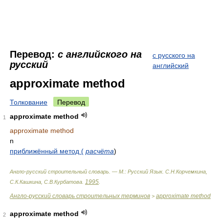
Перевод:
с английского на
с русского на
русский
английский
approximate method
Толкование
Перевод
approximate method
1
approximate method
n
приближённый метод (
расчёта
)
Англо-русский строительный словарь. — М.: Русский Язык
.
С.Н.Корчемкина,
1995
С.К.Кашкина, С.В.Курбатова
.
.
Англо-русский словарь строительных терминов
approximate method
>
approximate method
2