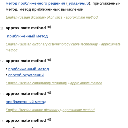
метод приближённого решения
(
уравнений
)
, приближённый
метод, метод приближённых вычислений
English-russian dictionary of physics
approximate method
>
approximate method
11
приближённый метод
English-Russian dictionary of terminology cable technology
approximate
>
method
approximate method
12
•
приближенный метод
•
способ округлений
English-Russian cartography dictionary
approximate method
>
approximate method
13
приближенный метод
English-Russian marine dictionary
approximate method
>
approximate method
14