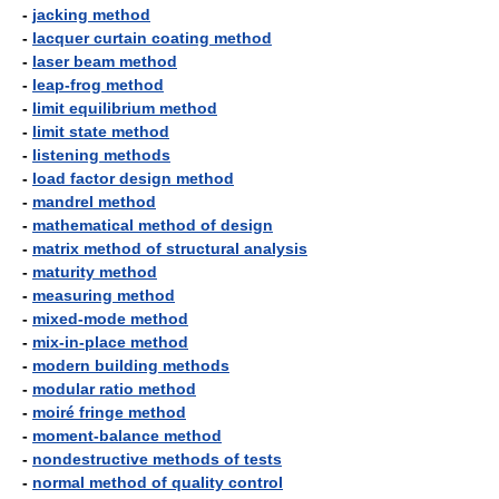
-
jacking method
-
lacquer curtain coating method
-
laser beam method
-
leap-frog method
-
limit equilibrium method
-
limit state method
-
listening methods
-
load factor design method
-
mandrel method
-
mathematical method of design
-
matrix method of structural analysis
-
maturity method
-
measuring method
-
mixed-mode method
-
mix-in-place method
-
modern building methods
-
modular ratio method
-
moiré fringe method
-
moment-balance method
-
nondestructive methods of tests
-
normal method of quality control