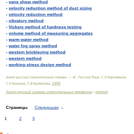
-
vane shear method
-
velocity reduction method of duct sizing
-
velocity reduction method
-
vibratory method
-
Vickers method of hardness testing
-
volume method of measuring aggregates
-
warm water method
-
water fog spray method
-
western bricklaying method
-
western method
-
working-stress design method
Англо-русский строительный словарь. — М.: Русский Язык
.
С.Н.Корчемкина,
1995
С.К.Кашкина, С.В.Курбатова
.
.
Англо-русский словарь строительных терминов
method
>
Страницы
Следующая
→
1
2
3