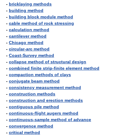
-
bricklaying methods
-
building method
-
building block module method
-
cable method of rock stressing
-
calculation method
-
cantilever method
-
Chicago method
-
circular-arc method
-
Coast-Survey method
-
collapse method of structural design
-
combined finite strip-finite element method
-
compaction methods of clays
-
conjugate beam method
-
consistency measurement method
-
construction methods
-
construction and erection methods
-
contiguous pile method
-
continuous-flight augers method
-
continuous-sample method of advance
-
convergence method
-
critical method