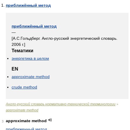
приближённый метод
приближённый метод
—
[А.С.Гольдберг. Англо-русский энергетический словарь.
2006 г.]
Тематики
энергетика в целом
EN
approximate method
crude method
Англо-русский словарь нормативно-технической терминологии
>
approximate method
approximate method
3
приближенный метод