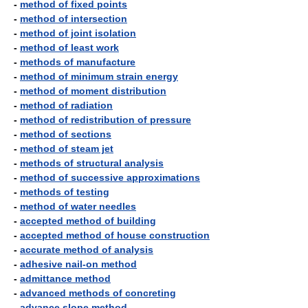
-
method of fixed points
-
method of intersection
-
method of joint isolation
-
method of least work
-
methods of manufacture
-
method of minimum strain energy
-
method of moment distribution
-
method of radiation
-
method of redistribution of pressure
-
method of sections
-
method of steam jet
-
methods of structural analysis
-
method of successive approximations
-
methods of testing
-
method of water needles
-
accepted method of building
-
accepted method of house construction
-
accurate method of analysis
-
adhesive nail-on method
-
admittance method
-
advanced methods of concreting
-
advance slope method