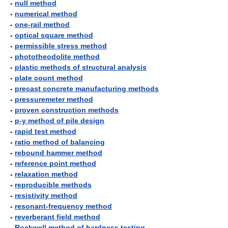
-
null method
-
numerical method
-
one-rail method
-
optical square method
-
permissible stress method
-
phototheodolite method
-
plastic methods of structural analysis
-
plate count method
-
precast concrete manufacturing methods
-
pressuremeter method
-
proven construction methods
-
p-y method of pile design
-
rapid test method
-
ratio method of balancing
-
rebound hammer method
-
reference point method
-
relaxation method
-
reproducible methods
-
resistivity method
-
resonant-frequency method
-
reverberant field method
-
Rockwell method of hardness testing