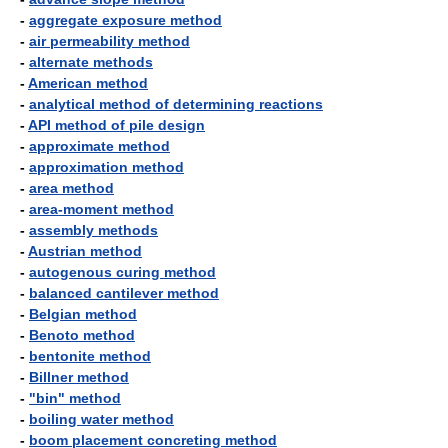
-
aggregate exposure method
-
air permeability method
-
alternate methods
-
American method
-
analytical method of determining reactions
-
API method of pile design
-
approximate method
-
approximation method
-
area method
-
area-moment method
-
assembly methods
-
Austrian method
-
autogenous curing method
-
balanced cantilever method
-
Belgian method
-
Benoto method
-
bentonite method
-
Billner method
-
"bin" method
-
boiling water method
-
boom placement concreting method