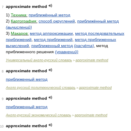
approximate method
7
1)
Техника:
приближённый метод
2)
Картография:
способ округлений
,
приближённый метод
(вычислений)
3)
Макаров:
метод аппроксимации
,
метод последовательных
приближений
,
метод приближений
,
метод приближенных
вычислений
,
приближенный метод
(расчёта)
, метод
приближенного решения
(уравнений)
Универсальный англо-русский словарь
approximate method
>
approximate method
8
приближенный метод
Англо русский политехнический словарь
approximate method
>
approximate method
9
приближенный метод
Англо-русский экономический словарь
approximate method
>
approximate method
10