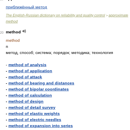
приближённый метод
The English-Russian dictionary on reliability and quality control
approximate
>
method
method
20
method
n
метод, способ; система; порядок; методика; технология
-
method of analysis
-
method of application
-
method of attack
-
method of bearing and distances
-
method of bipolar coordinates
-
method of calculation
-
method of design
-
method of detail survey
-
method of elastic weights
-
method of electric needles
-
method of expansion into series