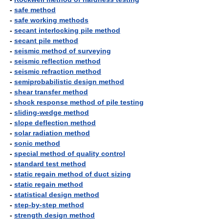
-
safe method
-
safe working methods
-
secant interlocking pile method
-
secant pile method
-
seismic method of surveying
-
seismic reflection method
-
seismic refraction method
-
semiprobabilistic design method
-
shear transfer method
-
shock response method of pile testing
-
sliding-wedge method
-
slope deflection method
-
solar radiation method
-
sonic method
-
special method of quality control
-
standard test method
-
static regain method of duct sizing
-
static regain method
-
statistical design method
-
step-by-step method
-
strength design method