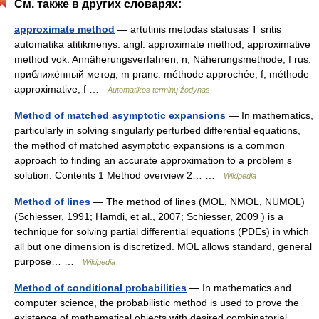
См. также в других словарях:
approximate method
— artutinis metodas statusas T sritis
automatika atitikmenys: angl. approximate method; approximative
method vok. Annäherungsverfahren, n; Näherungsmethode, f rus.
приближённый метод, m pranc. méthode approchée, f; méthode
approximative, f …
Automatikos terminų žodynas
Method of matched asymptotic expansions
— In mathematics,
particularly in solving singularly perturbed differential equations,
the method of matched asymptotic expansions is a common
approach to finding an accurate approximation to a problem s
solution. Contents 1 Method overview 2… …
Wikipedia
Method of lines
— The method of lines (MOL, NMOL, NUMOL)
(Schiesser, 1991; Hamdi, et al., 2007; Schiesser, 2009 ) is a
technique for solving partial differential equations (PDEs) in which
all but one dimension is discretized. MOL allows standard, general
purpose… …
Wikipedia
Method of conditional probabilities
— In mathematics and
computer science, the probabilistic method is used to prove the
existence of mathematical objects with desired combinatorial