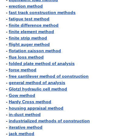
-
erection method
-
fast track construction methods
-
fatigue test method
-
finite difference method
-
finite element method
-
finite strip method
-
flight auger method
-
flotation caisson method
-
flue loss method
-
folded plate method of analysis
-
force method
-
free cantilever method of construction
-
general method of analysis
-
Glotzl hydraulic cell method
-
Gow method
-
Hardy Cross method
-
housing appraisal method
-
in-duct method
-
industrialized methods of construction
-
iterative method
-
jack method