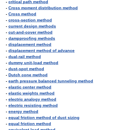
-
critical path method
-
Cross moment distribution method
-
Cross method
-
cross-section method
-
current design methods
-
cut-and-cover method
-
dampproofing methods
-
displacement method
-
displacement method of advance
-
dual-rail method
-
dummy unit-load method
-
dust-spot method
-
Dutch cone method
-
earth pressure balanced tunneling method
-
elastic center method
-
elastic weights method
-
electric analogy method
-
electric resisting method
-
energy method
-
equal friction method of duct sizing
-
equal friction method
-
equivalent load method