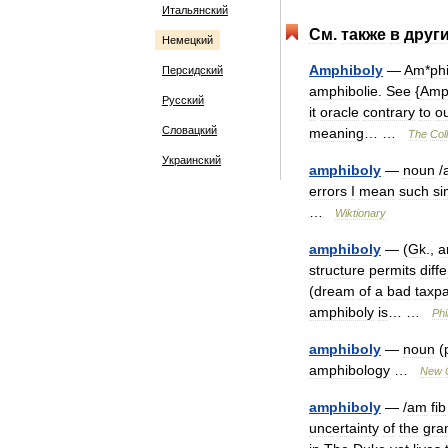
Итальянский
См
.
также
в
друг
Немецкий
Amphiboly
—
Am
*
ph
Персидский
amphibolie
.
See
{
Amp
Русский
it
oracle
contrary
to
o
Словацкий
meaning
… …
The
Col
Украинский
amphiboly
—
noun
/
errors
I
mean
such
si
…
Wiktionary
amphiboly
— (
Gk
.,
a
structure
permits
diff
(
dream
of
a
bad
taxp
amphiboly
is
… …
Phi
amphiboly
—
noun
(
amphibology
…
New
amphiboly
— /
am
fib
uncertainty
of
the
gra