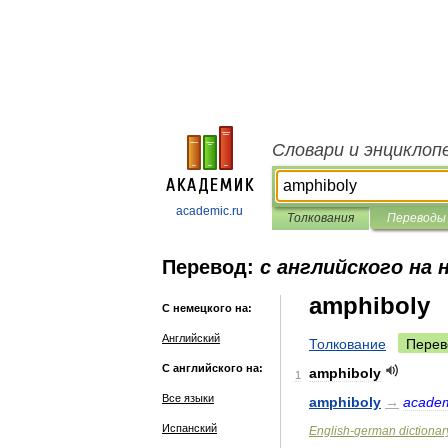
Словари и энциклоп
academic.ru
Толкования
Переводы
Перевод:
с английского на 
amphiboly
С немецкого на:
Английский
Толкование
Перев
С английского на:
amphiboly
1
Все языки
amphiboly
→
acade
Испанский
English
-
german
dictionar