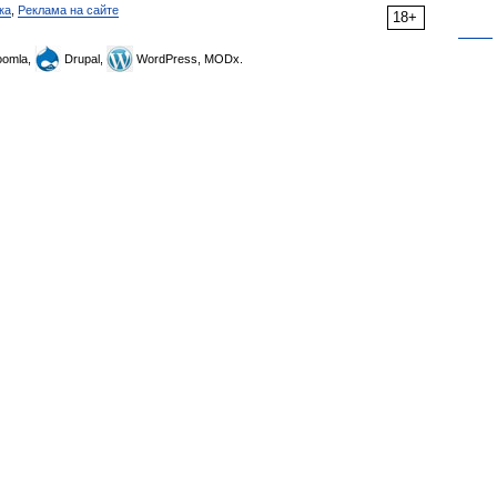
ка
,
Реклама на сайте
18+
omla,
Drupal,
WordPress, MODx.