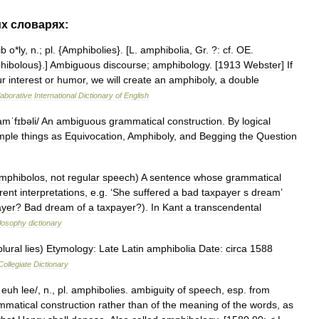
их
словарях:
ib
o
*
ly
,
n
.;
pl
. {
Amphibolies
}. [
L
.
amphibolia
,
Gr
. ?
:
cf
.
OE
.
hibolous
}.]
Ambiguous
discourse
;
amphibology
. [
1913
Webster
]
If
ur
interest
or
humor
,
we
will
create
an
amphiboly
,
a
double
laborative
International
Dictionary
of
English
amˈfɪbəli
/
An
ambiguous
grammatical
construction
.
By
logical
mple
things
as
Equivocation
,
Amphiboly
,
and
Begging
the
Question
mphibolos
,
not
regular
speech
)
A
sentence
whose
grammatical
erent
interpretations
,
e
.
g
. ‘
She
suffered
a
bad
taxpayer
s
dream
’
ayer
?
Bad
dream
of
a
taxpayer
?).
In
Kant
a
transcendental
losophy
dictionary
plural
lies
)
Etymology:
Late
Latin
amphibolia
Date:
circa
1588
Collegiate
Dictionary
euh
lee
/,
n
.,
pl
.
amphibolies
.
ambiguity
of
speech
,
esp
.
from
mmatical
construction
rather
than
of
the
meaning
of
the
words
,
as