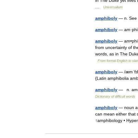
in
The
Duke
yet
lives
…
Universalium
amphiboly
—
n
.
See
amphiboly
—
am
·
ph
amphiboly
—
am
•
ph
from
uncertainty
of
th
words
,
as
in
The
Duk
From
formal
English
to
sla
amphiboly
— /
æmˈfɪb
{
Latin
amphibolia
amb
amphiboly
—
n
.
am
Dictionary
of
difficult
words
amphiboly
—
noun
a
can
mean
either
that
↑
amphibology
•
Hyper