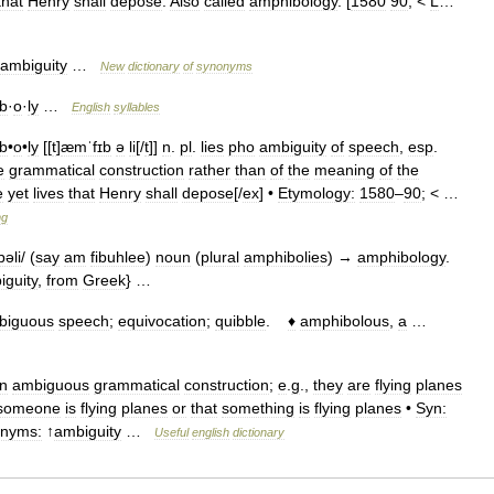
that
Henry
shall
depose
.
Also
called
amphibology
. [
1580
90
; <
L
…
ambiguity
…
New
dictionary
of
synonyms
ib
·
o
·
ly
…
English
syllables
ib
•
o
•
ly
[[
t
]
æmˈfɪb
ə
li
[/
t
]]
n
.
pl
.
lies
pho
ambiguity
of
speech
,
esp
.
e
grammatical
construction
rather
than
of
the
meaning
of
the
e
yet
lives
that
Henry
shall
depose
[/
ex
] •
Etymology:
1580
–
90
; < …
ng
əli
/ (
say
am
fibuhlee
)
noun
(
plural
amphibolies
) →
amphibology
.
iguity
,
from
Greek
} …
biguous
speech
;
equivocation
;
quibble
.
♦
amphibolous
,
a
…
n
ambiguous
grammatical
construction
;
e
.
g
.,
they
are
flying
planes
someone
is
flying
planes
or
that
something
is
flying
planes
•
Syn:
nyms:
↑
ambiguity
…
Useful
english
dictionary