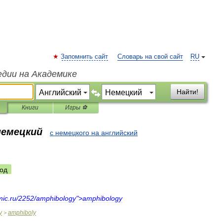
Запомнить сайт
Словарь на свой сайт
RU
едии на Академике
Найти!
Книги
Игры ⚽
немецкий
с немецкого на английский
од
mic
.
ru
/
2252
/
amphibology
">
amphibology
y
amphiboly
>