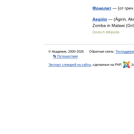
Фонолит
— (
от
греч
Aegirin
— (
Ägirin
,
Ak
Zomba
in
Malawi
(
Gr
Deutsch
Wikipedia
© Академик, 2000-2026
Обратная связь:
Техподдерж
👣 Путешествия
Экспорт словарей на сайты
, сделанные на PHP,
Jo