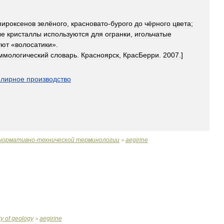
пироксенов
зелёного
,
красновато
-
бурого
до
чёрного
цвета
;
ые
кристаллы
используются
для
огранки
,
игольчатые
уют
«
волосатики
».
ммологический
словарь
.
Красноярск
,
КрасБерри
.
2007
.]
лирное
производство
нормативно
-
технической
терминологии
aegirine
>
ry
of
geology
aegirine
>