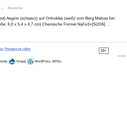
…
Википедия
mit
)
Aegirin
(
schwarz
)
auf
Orthoklas
(
weiß
)
vom
Berg
Malosa
bei
öße:
6
,
0
x
5
,
4
x
4
,
7
cm
)
Chemische
Formel
NaFe3
+[
Si2O6
] …
ка
,
Реклама на сайте
18+
omla,
Drupal,
WordPress, MODx.