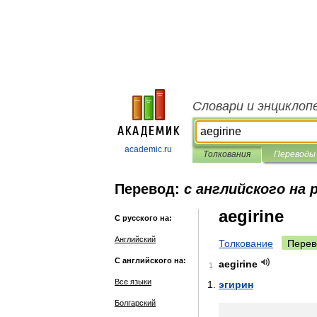
Словари и энциклоп
academic.ru
Толкования
Переводы
Перевод:
с английского на 
aegirine
С русского на:
Английский
Толкование
Перев
С английского на:
aegirine
1
Все языки
эгирин
Болгарский