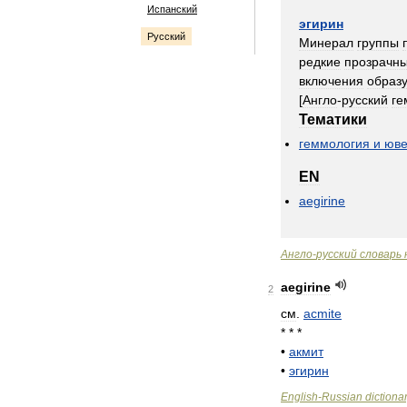
Испанский
эгирин
Русский
Минерал
группы
редкие
прозрачн
включения
образ
[
Англо
-
русский
ге
Тематики
геммология
и
юве
EN
aegirine
Англо
-
русский
словарь
aegirine
2
см
.
acmite
* * *
•
акмит
•
эгирин
English
-
Russian
dictiona