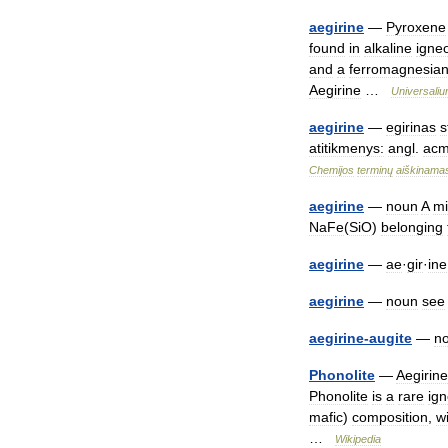
aegirine
—
Pyroxene
found
in
alkaline
igne
and
a
ferromagnesia
Aegirine
…
Universali
aegirine
—
egirinas
s
atitikmenys:
angl
.
acm
Chemijos
terminų
aiškinama
aegirine
—
noun
A
mi
NaFe
(
SiO
)
belonging
aegirine
—
ae
·
gir
·
ine
aegirine
—
noun
see
aegirine
-
augite
—
n
Phonolite
—
Aegirine
Phonolite
is
a
rare
ig
mafic
)
composition
,
w
…
Wikipedia