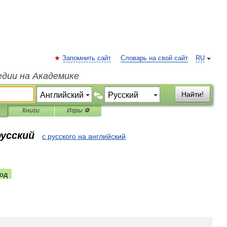
Запомнить сайт
Словарь на свой сайт
RU
едии на Академике
Найти!
Книги
Игры ⚽
русский
с русского на английский
од