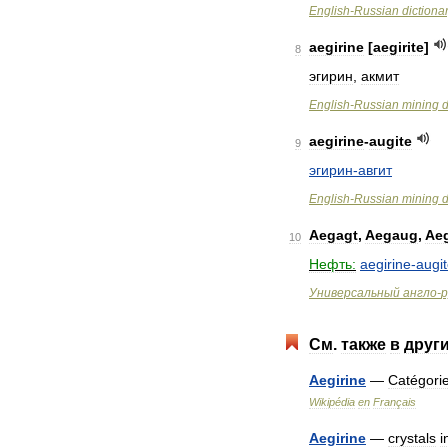
English
-
Russian
dictiona
aegirine
[
aegirite
]
8
эгирин
,
акмит
English
-
Russian
mining
d
aegirine
-
augite
9
эгирин
-
авгит
English
-
Russian
mining
d
Aegagt
,
Aegaug
,
Ae
10
Нефть:
aegirine
-
augi
Универсальный
англо
-
р
См
.
также
в
друг
Aegirine
—
Catégori
Wikipédia
en
Français
Aegirine
—
crystals
i