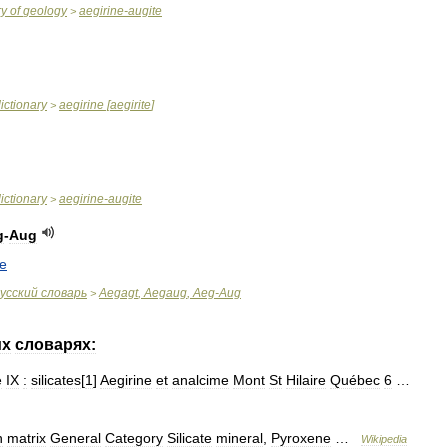
ry
of
geology
aegirine
-
augite
>
ictionary
aegirine
[
aegirite
]
>
ictionary
aegirine
-
augite
>
g
-
Aug
te
усский
словарь
Aegagt
,
Aegaug
,
Aeg
-
Aug
>
их
словарях:
e
IX
:
silicates
[
1
]
Aegirine
et
analcime
Mont
St
Hilaire
Québec
6
…
n
matrix
General
Category
Silicate
mineral
,
Pyroxene
…
Wikipedia