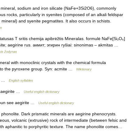
mineral
,
sodium
and
iron
silicate
(
NaFe
+
3Si2O6
),
commonly
ous
rocks
,
particularly
in
syenites
(
composed
of
an
alkali
feldspar
n
mineral
)
and
syenite
pegmatites
.
It
also
occurs
in
schists
.
um
tatusas
T
sritis
chemija
apibrėžtis
Mineralas
.
formulė
NaFe
[
Si
₂
O₆
]
ite
;
aegirine
rus
.
акмит
;
эгирин
ryšiai:
sinonimas
–
akmitas
…
sis
žodynas
neral
with
monoclinic
crystals
with
the
chemical
formula
to
the
pyroxene
group
.
Syn:
acmite
…
Wiktionary
…
English
syllables
aegirite
…
Useful
english
dictionary
oun
see
aegirite
…
Useful
english
dictionary
phonolite
.
Dark
prismatic
minerals
are
aegirine
phenocrysts
.
neous
,
volcanic
(
extrusive
)
rock
of
intermediate
(
between
felsic
and
ith
aphanitic
to
porphyritic
texture
.
The
name
phonolite
comes
…