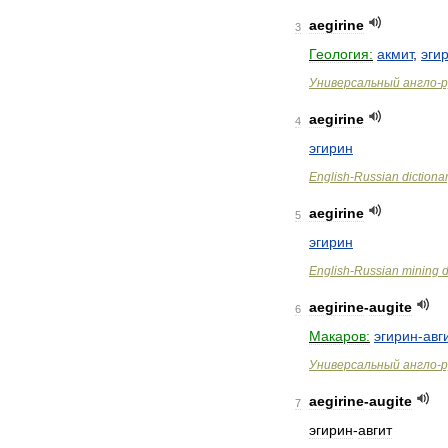
aegirine
3
Геология:
акмит
,
эги
Универсальный
англо
-
р
aegirine
4
эгирин
English
-
Russian
dictiona
aegirine
5
эгирин
English
-
Russian
mining
d
aegirine
-
augite
6
Макаров:
эгирин
-
авг
Универсальный
англо
-
р
aegirine
-
augite
7
эгирин
-
авгит