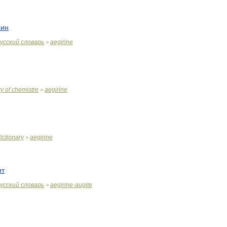
рин
усский
словарь
aegirine
>
ry
of
chemistre
aegirine
>
ictionary
aegirine
>
ит
усский
словарь
aegirine
-
augite
>