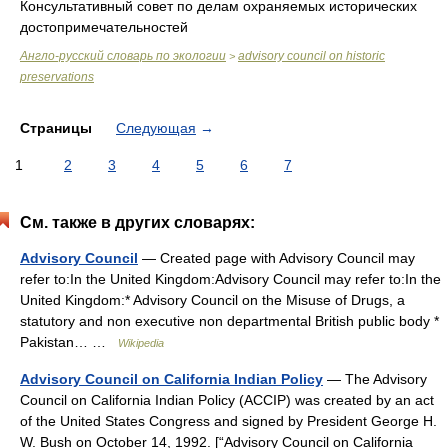
Консультативный совет по делам охраняемых исторических
достопримечательностей
Англо-русский словарь по экологии
advisory council on historic
>
preservations
Страницы
Следующая
→
1
2
3
4
5
6
7
См. также в других словарях:
Advisory Council
— Created page with Advisory Council may
refer to:In the United Kingdom:Advisory Council may refer to:In the
United Kingdom:* Advisory Council on the Misuse of Drugs, a
statutory and non executive non departmental British public body *
Pakistan… …
Wikipedia
Advisory Council on California Indian Policy
— The Advisory
Council on California Indian Policy (ACCIP) was created by an act
of the United States Congress and signed by President George H.
W. Bush on October 14, 1992. [“Advisory Council on California