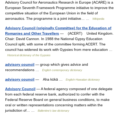
Advisory Council for Aeronautics Research in Europe (ACARE) is a
European Seventh Framework Programme initiative to improve the
competitive situation of the European Union in the field of
aeronautics. The programme is a joint initiative… …
Wikipedia
Advisory Council (originally Committee) for the Education of
Romanies and Other Travellers
— (ACERT) United Kingdom.
Chair: David Cannon. In 1988 the National Gypsy Education
Council split, with some of the committee forming ACERT. The
council has widened its work with Gypsies from mere education …
Historical dictionary of the Gypsies
advisory council
— group which gives advice and
recommendations …
English contemporary dictionary
advisory council
— Aha kūkā …
English-Hawaiian dictionary
Advisory Council
— A federal agency composed of one delegate
from each federal reserve bank, authorized to confer with the
Federal Reserve Board on general business conditions, to make
oral or written representations concerning matters within the
jurisdiction of… …
Ballentine's law dictionary