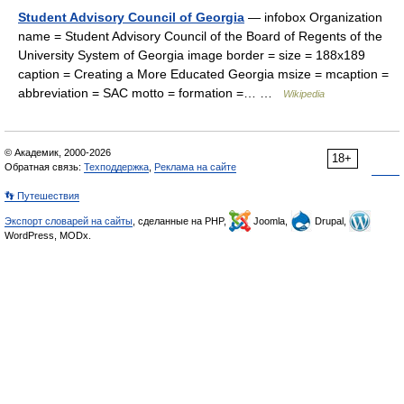
Student Advisory Council of Georgia
— infobox Organization
name = Student Advisory Council of the Board of Regents of the
University System of Georgia image border = size = 188x189
caption = Creating a More Educated Georgia msize = mcaption =
abbreviation = SAC motto = formation =… …
Wikipedia
© Академик, 2000-2026
18+
Обратная связь:
Техподдержка
,
Реклама на сайте
👣 Путешествия
Экспорт словарей на сайты
, сделанные на PHP,
Joomla,
Drupal,
WordPress, MODx.