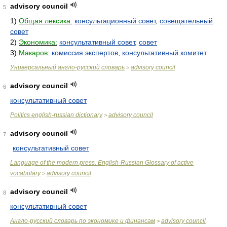
advisory council
5
1)
Общая лексика:
консультационный совет
,
совещательный
совет
2)
Экономика:
консультативный совет
,
совет
3)
Макаров:
комиссия экспертов
,
консультативный комитет
Универсальный англо-русский словарь
advisory council
>
advisory council
6
консультативный совет
Politics english-russian dictionary
advisory council
>
advisory council
7
консультативный совет
Language of the modern press. English-Russian Glossary of active
vocabulary
advisory council
>
advisory council
8
консультативный совет
Англо-русский словарь по экономике и финансам
advisory council
>