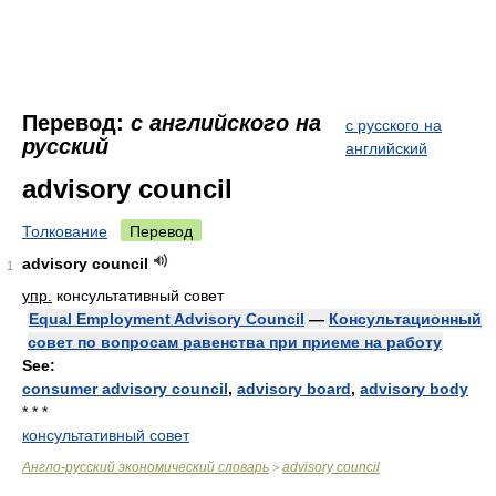
Перевод:
с английского на
с русского на
русский
английский
advisory council
Толкование
Перевод
advisory council
1
упр.
консультативный совет
Equal Employment Advisory Council
—
Консультационный
совет по вопросам равенства при приеме на работу
See:
consumer advisory council
,
advisory board
,
advisory body
* * *
консультативный совет
Англо-русский экономический словарь
advisory council
>