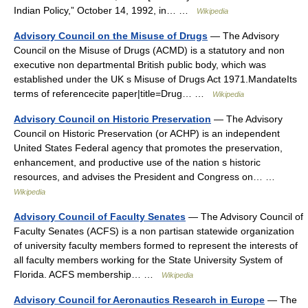
Indian Policy,” October 14, 1992, in… …
Wikipedia
Advisory Council on the Misuse of Drugs
— The Advisory
Council on the Misuse of Drugs (ACMD) is a statutory and non
executive non departmental British public body, which was
established under the UK s Misuse of Drugs Act 1971.MandateIts
terms of referencecite paper|title=Drug… …
Wikipedia
Advisory Council on Historic Preservation
— The Advisory
Council on Historic Preservation (or ACHP) is an independent
United States Federal agency that promotes the preservation,
enhancement, and productive use of the nation s historic
resources, and advises the President and Congress on… …
Wikipedia
Advisory Council of Faculty Senates
— The Advisory Council of
Faculty Senates (ACFS) is a non partisan statewide organization
of university faculty members formed to represent the interests of
all faculty members working for the State University System of
Florida. ACFS membership… …
Wikipedia
Advisory Council for Aeronautics Research in Europe
— The