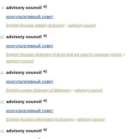
advisory council
9
консультативный совет
English-Russian military dictionary
advisory council
>
advisory council
10
консультативный совет
English-Russian dictionary of terms that are used in computer games
>
advisory council
advisory council
11
консультативный совет
English-russian dctionary of diplomacy
advisory council
>
advisory council
12
консультативный совет
English-Russian information technology
advisory council
>
advisory council
13