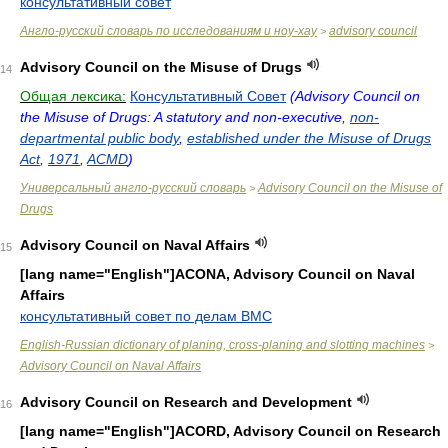
консультативный совет
Англо-русский словарь по исследованиям и ноу-хау
advisory council
>
Advisory Council on the Misuse of Drugs
14
Общая лексика:
Консультативный Совет
(Advisory Council on
the Misuse of Drugs: A statutory and non-executive,
non-
departmental public body
,
established under the Misuse of Drugs
Act
,
1971
,
ACMD
)
Универсальный англо-русский словарь
Advisory Council on the Misuse of
>
Drugs
Advisory Council on Naval Affairs
15
[lang name="English"]ACONA, Advisory Council on Naval
Affairs
консультативный совет по делам ВМС
English-Russian dictionary of planing, cross-planing and slotting machines
>
Advisory Council on Naval Affairs
Advisory Council on Research and Development
16
[lang name="English"]ACORD, Advisory Council on Research