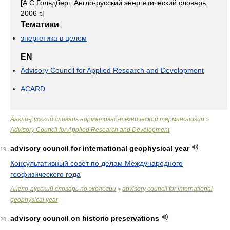
[А.С.Гольдберг. Англо-русский энергетический словарь.
2006 г.]
Тематики
энергетика в целом
EN
Advisory Council for Applied Research and Development
ACARD
Англо-русский словарь нормативно-технической терминологии
>
Advisory Council for Applied Research and Development
advisory council for international geophysical year
19
Консультативный совет по делам Международного
геофизического года
Англо-русский словарь по экологии
advisory council for international
>
geophysical year
advisory council on historic preservations
20