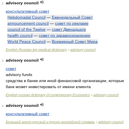
advisory council
2
консультативный совет
Hebdomadal Council
—
Еженедельный Совет
announcement council
—
совет по рекламе
council of the Twelve
—
совет Двенадцати
health council
—
совет по здравоохранению
World Peace Council
—
Всемирный Совет Мира
English-Russian big medical dictionary
advisory council
>
advisory council
3
совет
advisory funds
средства в банке или иной финансовой организации, которые
банк может инвестировать от имени клиента
English-russian dctionary of contemporary Economics
advisory council
>
advisory council
4
консультативный совет
Большой англо-русский и русско-английский словарь
advisory council
>