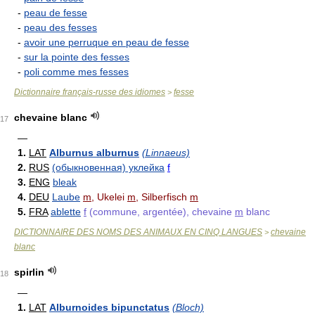
-
peau de fesse
-
peau des fesses
-
avoir une perruque en peau de fesse
-
sur la pointe des fesses
-
poli comme mes fesses
Dictionnaire français-russe des idiomes
fesse
>
chevaine blanc
17
—
1.
LAT
Alburnus alburnus
(Linnaeus)
2.
RUS
(обыкновенная) уклейка
f
3.
ENG
bleak
4.
DEU
Laube
m
, Ukelei
m
, Silberfisch
m
5.
FRA
ablette
f
(commune, argentée), chevaine
m
blanc
DICTIONNAIRE DES NOMS DES ANIMAUX EN CINQ LANGUES
chevaine
>
blanc
spirlin
18
—
1.
LAT
Alburnoides bipunctatus
(Bloch)