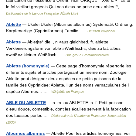
fabrication de l essence d Orient. HISTORIQUE XVe s. • Es tu
le fol vieillart gregeois Qui nos dieux ne prise deux ables ?,… …
Dictionnaire de la Langue Française d'Émile Littré
Ablette
— Ukelei Ukelei (Alburnus alburnus) Systematik Ordnung:
Karpfenartige (Cypriniformes) Familie …
Deutsch Wikipedia
Ablette
— Ablet|te* die; , n <aus gleichbed. fr. ablette,
Verkleinerungsform von able »Weißfisch«, dies zu lat. albus
»weiß«> kleiner Weißfisch …
Das große Fremdwörterbuch
Ablette (homonymie)
— Cette page d’homonymie répertorie les
différents sujets et articles partageant un même nom. Zoologie
Ablette peut désigner deux espèces de petits poissons de la
famille des Cyprinidae: Ablette, l un des noms vernaculaires de l
espèce Alburnus… …
Wikipédia en Français
ABLE OU ABLETTE
— n. m. ou ABLETTE. n. f. Petit poisson
d’eau douce, comestible, dont les écailles servent à la fabrication
des fausses perles …
Dictionnaire de l'Academie Francaise, 8eme edition
(1935)
Alburnus alburnus
— Ablette Pour les articles homonymes, voir