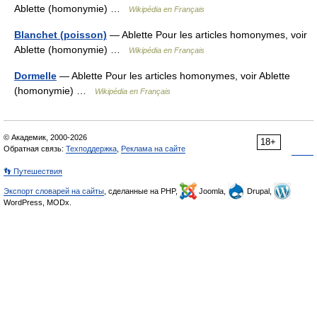
Ablette (homonymie) …
Wikipédia en Français
Blanchet (poisson)
— Ablette Pour les articles homonymes, voir
Ablette (homonymie) …
Wikipédia en Français
Dormelle
— Ablette Pour les articles homonymes, voir Ablette
(homonymie) …
Wikipédia en Français
© Академик, 2000-2026
18+
Обратная связь:
Техподдержка
,
Реклама на сайте
👣 Путешествия
Экспорт словарей на сайты
, сделанные на PHP,
Joomla,
Drupal,
WordPress, MODx.