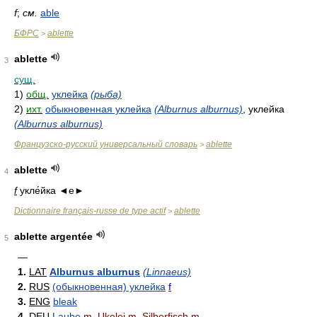
f
;
см.
able
БФРС
ablette
>
ablette
3
сущ.
1)
общ.
уклейка
(рыба)
2)
ихт.
обыкновенная уклейка
(Alburnus alburnus)
, уклейка
(Alburnus alburnus)
Французско-русский универсальный словарь
ablette
>
ablette
4
f
укле́йка ◄е►
Dictionnaire français-russe de type actif
ablette
>
ablette argentée
5
—
1.
LAT
Alburnus alburnus
(Linnaeus)
2.
RUS
(обыкновенная) уклейка
f
3.
ENG
bleak
4.
DEU
Laube
m
, Ukelei
m
, Silberfisch
m