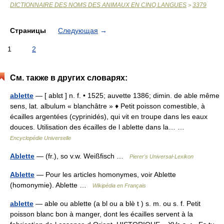
DICTIONNAIRE DES NOMS DES ANIMAUX EN CINQ LANGUES
3379
>
Страницы
Следующая
→
1
2
См. также в других словарях:
ablette
— [ ablɛt ] n. f. • 1525; auvette 1386; dimin. de able même
sens, lat. albulum « blanchâtre » ♦ Petit poisson comestible, à
écailles argentées (cyprinidés), qui vit en troupe dans les eaux
douces. Utilisation des écailles de l ablette dans la… …
Encyclopédie Universelle
Ablette
— (fr.), so v.w. Weißfisch …
Pierer's Universal-Lexikon
Ablette
— Pour les articles homonymes, voir Ablette
(homonymie). Ablette …
Wikipédia en Français
ablette
— able ou ablette (a bl ou a blè t ) s. m. ou s. f. Petit
poisson blanc bon à manger, dont les écailles servent à la