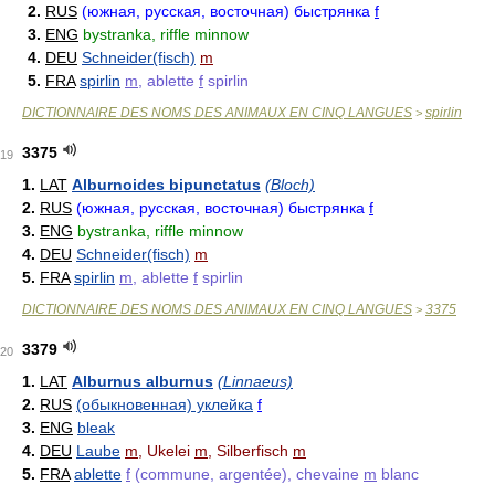
2.
RUS
(южная, русская, восточная) быстрянка
f
3.
ENG
bystranka, riffle minnow
4.
DEU
Schneider(fisch)
m
5.
FRA
spirlin
m
, ablette
f
spirlin
DICTIONNAIRE DES NOMS DES ANIMAUX EN CINQ LANGUES
spirlin
>
3375
19
1.
LAT
Alburnoides bipunctatus
(Bloch)
2.
RUS
(южная, русская, восточная) быстрянка
f
3.
ENG
bystranka, riffle minnow
4.
DEU
Schneider(fisch)
m
5.
FRA
spirlin
m
, ablette
f
spirlin
DICTIONNAIRE DES NOMS DES ANIMAUX EN CINQ LANGUES
3375
>
3379
20
1.
LAT
Alburnus alburnus
(Linnaeus)
2.
RUS
(обыкновенная) уклейка
f
3.
ENG
bleak
4.
DEU
Laube
m
, Ukelei
m
, Silberfisch
m
5.
FRA
ablette
f
(commune, argentée), chevaine
m
blanc