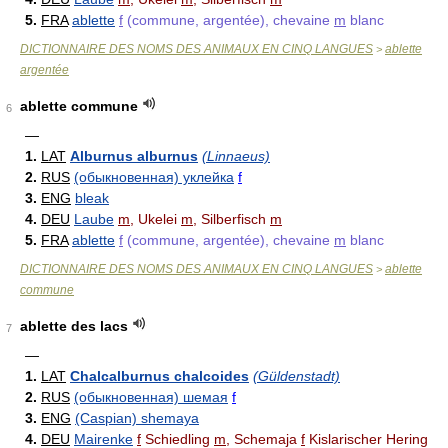
5.
FRA
ablette
f
(commune, argentée), chevaine
m
blanc
DICTIONNAIRE DES NOMS DES ANIMAUX EN CINQ LANGUES
ablette
>
argentée
ablette commune
6
—
1.
LAT
Alburnus alburnus
(Linnaeus)
2.
RUS
(обыкновенная) уклейка
f
3.
ENG
bleak
4.
DEU
Laube
m
, Ukelei
m
, Silberfisch
m
5.
FRA
ablette
f
(commune, argentée), chevaine
m
blanc
DICTIONNAIRE DES NOMS DES ANIMAUX EN CINQ LANGUES
ablette
>
commune
ablette des lacs
7
—
1.
LAT
Chalcalburnus chalcoides
(Güldenstadt)
2.
RUS
(обыкновенная) шемая
f
3.
ENG
(Caspian) shemaya
4.
DEU
Mairenke
f
Schiedling
m
, Schemaja
f
Kislarischer Hering