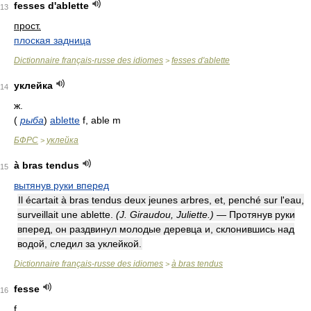
fesses d'ablette
13
прост.
плоская задница
Dictionnaire français-russe des idiomes
fesses d'ablette
>
уклейка
14
ж.
(
рыба
)
ablette
f, able m
БФРС
уклейка
>
à bras tendus
15
вытянув руки вперед
Il écartait à bras tendus deux jeunes arbres, et, penché sur l'eau,
surveillait une ablette.
(J. Giraudou, Juliette.)
— Протянув руки
вперед, он раздвинул молодые деревца и, склонившись над
водой, следил за уклейкой.
Dictionnaire français-russe des idiomes
à bras tendus
>
fesse
16
f