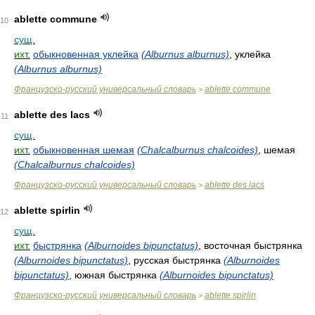
ablette commune
10
сущ.
ихт.
обыкновенная уклейка
(Alburnus alburnus)
, уклейка
(Alburnus alburnus)
Французско-русский универсальный словарь
ablette commune
>
ablette des lacs
11
сущ.
ихт.
обыкновенная шемая
(Chalcalburnus chalcoides)
, шемая
(Chalcalburnus chalcoides)
Французско-русский универсальный словарь
ablette des lacs
>
ablette spirlin
12
сущ.
ихт.
быстрянка
(Alburnoides bipunctatus)
, восточная быстрянка
(Alburnoides bipunctatus)
, русская быстрянка
(Alburnoides
bipunctatus)
, южная быстрянка
(Alburnoides bipunctatus)
Французско-русский универсальный словарь
ablette spirlin
>