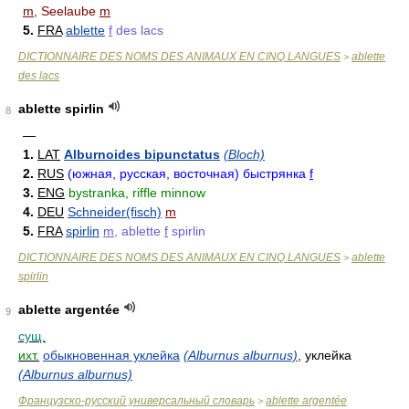
m
, Seelaube
m
5.
FRA
ablette
f
des lacs
DICTIONNAIRE DES NOMS DES ANIMAUX EN CINQ LANGUES
ablette
>
des lacs
ablette spirlin
8
—
1.
LAT
Alburnoides bipunctatus
(Bloch)
2.
RUS
(южная, русская, восточная) быстрянка
f
3.
ENG
bystranka, riffle minnow
4.
DEU
Schneider(fisch)
m
5.
FRA
spirlin
m
, ablette
f
spirlin
DICTIONNAIRE DES NOMS DES ANIMAUX EN CINQ LANGUES
ablette
>
spirlin
ablette argentée
9
сущ.
ихт.
обыкновенная уклейка
(Alburnus alburnus)
, уклейка
(Alburnus alburnus)
Французско-русский универсальный словарь
ablette argentée
>