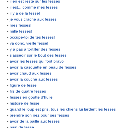
-
il en est resté sur les fesses
-
il est... comme mes fesses
-
il y a de la fesse!
-
je vous crache aux fesses
-
mes fesses!
-
mille fesses!
-
occupe-toi de tes fesses!
-
va donc, vieille fesse!
-
y a pas à tortiller des fesses
-
s'asseoir sur le bout des fesses
-
avoir les fesses qui font bravo
-
avoir la casquette en peau de fesses
-
avoir chaud aux fesses
-
avoir la couche aux fesses
-
figure de fesse
-
fils de quatre fesses
-
fesses en goutte d'huile
-
histoire de fesse
-
quand le loup est pris, tous les chiens lui lardent les fesses
-
prendre son nez pour ses fesses
-
avoir de la paille aux fesses
-
pain de fesse