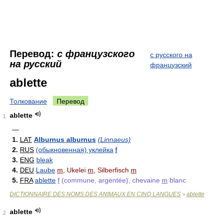
Перевод:
с французского
с русского на
на русский
французский
ablette
Толкование
Перевод
ablette
1
—
1.
LAT
Alburnus alburnus
(Linnaeus)
2.
RUS
(обыкновенная) уклейка
f
3.
ENG
bleak
4.
DEU
Laube
m
, Ukelei
m
, Silberfisch
m
5.
FRA
ablette
f
(commune, argentée), chevaine
m
blanc
DICTIONNAIRE DES NOMS DES ANIMAUX EN CINQ LANGUES
ablette
>
ablette
2