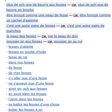
plus de qch que de beurre aux fesses
—
см.
plus de qch que de
beurre en broche
être bronzé comme une peau de fesse
—
см.
être bronzé comme
un cachet d'aspirine
c'est une autre paire de fesses
—
см.
c'est une autre paire de
manches
la peau des fesses
—
см.
par la peau du dos
pousser qn aux fesses
—
см.
pousser qn au cul
-
fesses d'ablette
-
fesses en goutte d'huile
-
fesse de rat
-
dans nos fesses
-
de fesse
-
de mes fesses
-
n'y aller que d'une fesse
-
ne s'asseoir que d'une fesse
-
avoir qn, qch aux fesses
-
en avoir plein les fesses
-
l'avoir dans les fesses
-
se battre les fesses d'une chose
-
botter les fesses à qn