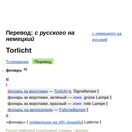
Перевод:
с русского на
с немецкого на
немецкий
русский
Torlicht
Толкование
Перевод
фонарь
1
м
I
фонарь за воротами
—
Torlicht
n
, Signallampe
f
фонарь за воротами, зелёный —
хокк.
grüne Lampe
f
фонарь за воротами, красный —
хокк.
rote Lampe
f
фонарь на велосипеде
—
Fahrradlampe
f
II
«фонарь»
(
отметина на лбу лошади
)
Laterne
f
Русско-немецкий спортивный словарь
фонарь
>