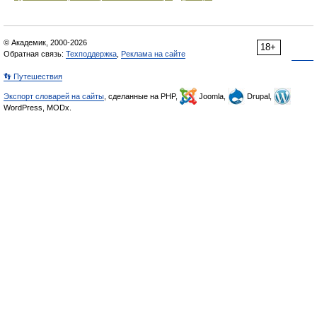
© Академик, 2000-2026
18+
Обратная связь:
Техподдержка
,
Реклама на сайте
👣 Путешествия
Экспорт словарей на сайты
, сделанные на PHP,
Joomla,
Drupal,
WordPress, MODx.