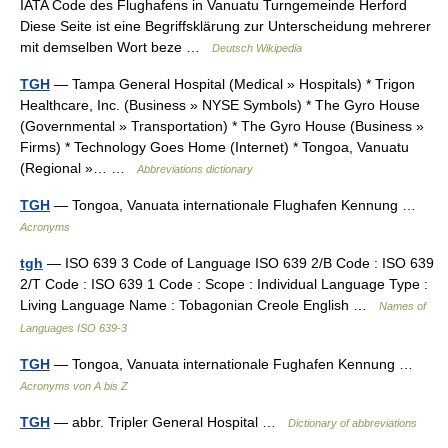
IATA Code des Flughafens in Vanuatu Turngemeinde Herford
Diese Seite ist eine Begriffsklärung zur Unterscheidung mehrerer
mit demselben Wort beze …
Deutsch Wikipedia
TGH
— Tampa General Hospital (Medical » Hospitals) * Trigon
Healthcare, Inc. (Business » NYSE Symbols) * The Gyro House
(Governmental » Transportation) * The Gyro House (Business »
Firms) * Technology Goes Home (Internet) * Tongoa, Vanuatu
(Regional »… …
Abbreviations dictionary
TGH
— Tongoa, Vanuata internationale Flughafen Kennung …
Acronyms
tgh
— ISO 639 3 Code of Language ISO 639 2/B Code : ISO 639
2/T Code : ISO 639 1 Code : Scope : Individual Language Type :
Living Language Name : Tobagonian Creole English …
Names of
Languages ISO 639-3
TGH
— Tongoa, Vanuata internationale Fughafen Kennung …
Acronyms von A bis Z
TGH
— abbr. Tripler General Hospital …
Dictionary of abbreviations