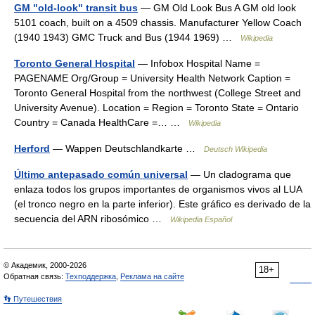
GM "old-look" transit bus
— GM Old Look Bus A GM old look
5101 coach, built on a 4509 chassis. Manufacturer Yellow Coach
(1940 1943) GMC Truck and Bus (1944 1969) …
Wikipedia
Toronto General Hospital
— Infobox Hospital Name =
PAGENAME Org/Group = University Health Network Caption =
Toronto General Hospital from the northwest (College Street and
University Avenue). Location = Region = Toronto State = Ontario
Country = Canada HealthCare =… …
Wikipedia
Herford
— Wappen Deutschlandkarte …
Deutsch Wikipedia
Último antepasado común universal
— Un cladograma que
enlaza todos los grupos importantes de organismos vivos al LUA
(el tronco negro en la parte inferior). Este gráfico es derivado de la
secuencia del ARN ribosómico …
Wikipedia Español
© Академик, 2000-2026
18+
Обратная связь:
Техподдержка
,
Реклама на сайте
👣 Путешествия