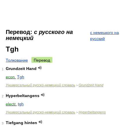
Перевод:
с русского на
с немецкого на
немецкий
русский
Tgh
Толкование
Перевод
Grundzeit Hand
1
econ.
Tgh
Универсальный русско-немецкий словарь
Grundzeit Hand
>
Hyperbeltangens
2
electr.
tgh
Универсальный русско-немецкий словарь
Hyperbeltangens
>
Tiefgang hinten
3