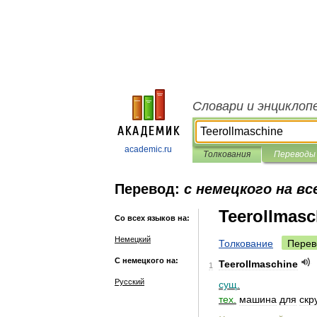
Словари и энциклоп
academic.ru
Толкования
Переводы
Перевод:
с немецкого на вс
Teerollmasc
Со всех языков на:
Немецкий
Толкование
Перев
С немецкого на:
Teerollmaschine
1
Русский
сущ
.
тех
.
машина
для
скр