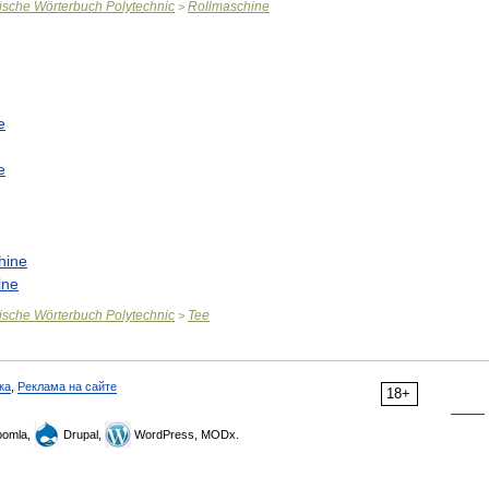
ische
Wörterbuch
Polytechnic
Rollmaschine
>
e
e
hine
ine
ische
Wörterbuch
Polytechnic
Tee
>
ка
,
Реклама на сайте
18+
omla,
Drupal,
WordPress, MODx.