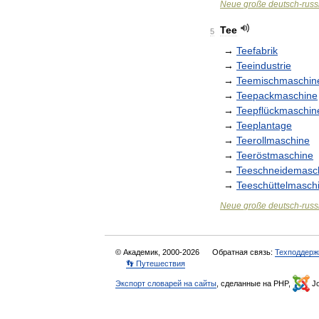
Neue
große
deutsch
-
russ
Tee
5
→
Teefabrik
→
Teeindustrie
→
Teemischmaschin
→
Teepackmaschine
→
Teepflückmaschin
→
Teeplantage
→
Teerollmaschine
→
Teeröstmaschine
→
Teeschneidemasc
→
Teeschüttelmasch
Neue
große
deutsch
-
russ
© Академик, 2000-2026
Обратная связь:
Техподдерж
👣 Путешествия
Экспорт словарей на сайты
, сделанные на PHP,
Jo