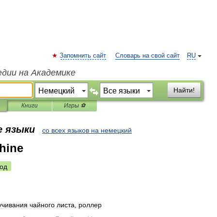
Запомнить сайт
Словарь на свой сайт
RU
едии на Академике
Найти!
Книги
Игры ⚽
е языки
со всех языков на немецкий
hine
од
учивания
чайного
листа
,
роллер