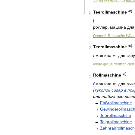
Универсальный
немецк
Teerollmaschine
2
f
роллер
,
машина
для
Deutsch
-
Russische
Wört
Teerollmaschine
3
f
машина
ж
.
для
скр
Neue
große
deutsch
-
russ
Rollmaschine
4
f
машина
ж
.
для
вык
(
куколок
сигар
в
пок
или
табачного
лис
→
Faßrollmaschine
→
Gewinderollmasch
→
Teerollmaschine
→
Teigrollmaschine
→
Zahnradrollmasch