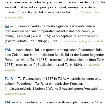
para determinar en ellas lo que por su correlativo se denota. Su fin
será tal cual ha sido su principio. 2. Igual, semejante, o de la
misma forma o figura. Tal cosa jamás se ha… …
Diccionario de la
lengua española
tal
— 1. Como adverbio de modo significa ‘así’ y antecede a
oraciones de sentido comparativo introducidas por como (→
como, 1a) o cual (→ cual, 1.5): «Lo aceptaba tal como venía»
(Sastre Jenofa [Esp. 1986]); «El pa …
Diccionario panhispánico de dudas
TAL
— bezeichnet: Tal, ein geomorphologisches Phänomen Tala,
eine Zeitstruktur in der Indischen Musik Tal ist der Name folgender
Personen: Alona Tal (* 1983), israelische Schauspielerin Idan Tal (*
1975), israelischer Fußballspieler Israel Tal (* 1924) …
Deutsch
Wikipedia
Tal R
— Tal Rosenzweig (* 1967 in Tel Aviv, Israel), bekannt unter
seinem Pseudonym Tal R, ist ein dänischer Künstler.
Inhaltsverzeichnis 1 Leben 2 Werke 3 Ausstellungen (Auswahl) …
Deutsch Wikipedia
TAL
— is a three letter abbreviation with multiple meanings: *The