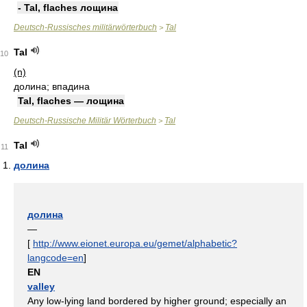
- Tal, flaches лощина
Deutsch-Russisches militärwörterbuch
Tal
>
Tal
10
(n)
долина; впадина
Tal, flaches — лощина
Deutsch-Russische Militär Wörterbuch
Tal
>
Tal
11
долина
долина
—
[
http://www.eionet.europa.eu/gemet/alphabetic?
langcode=en
]
EN
valley
Any low-lying land bordered by higher ground; especially an