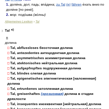
1.
доли́на, дол; падь; впа́дина;
zu Tal
(е)
fähren
е́хать вниз по
доли́не [по реке́];
2.
мор.
подо́шва
(во́лны)
Allgemeines Lexikon
Tal
>
Tal
3
n
долина
□
Tal, abflussloses бессточная долина
□
Tal, antezedentes антецедентная долина
□
Tal, asymmetrisches асимметричная долина
□
Tal, atektonisches нейтральная долина
□
Tal, aufgepfropftes подпруженная долина
□
Tal, blindes слепая долина
□
Tal, epigenetisches эпигенетическая [наложенная]
долина
□
Tal, ertrunkenes затопленная долина
□
Tal, greisenhaftes
(эрозионная)
долина в стадии
дряхлости
□
Tal, insequentes инсеквентная [нейтральная] долина