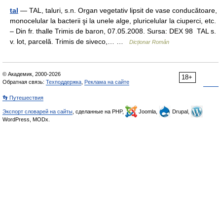
tal
— TAL, taluri, s.n. Organ vegetativ lipsit de vase conducătoare,
monocelular la bacterii şi la unele alge, pluricelular la ciuperci, etc.
– Din fr. thalle Trimis de baron, 07.05.2008. Sursa: DEX 98 TAL s.
v. lot, parcelă. Trimis de siveco,… …
Dicționar Român
© Академик, 2000-2026
18+
Обратная связь:
Техподдержка
,
Реклама на сайте
👣 Путешествия
Экспорт словарей на сайты
, сделанные на PHP,
Joomla,
Drupal,
WordPress, MODx.