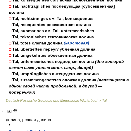
□
Tal, konsequentes согласная [консеквентная] долина
□
Tal, nachträgliches последующая [субсеквентная]
долина
□
Tal, rechtsinniges см. Tal, konsequentes
□
Tal, resequentes ресеквентная долина
□
Tal, submarines см. Tal, untermeerisches
□
Tal, tektonisches тектоническая долина
□
Tal, totes слепая долина
(карстовая)
□
Tal, übertieftes переуглублённая долина
□
Tal, umgekehrtes обсеквентная долина
□
Tal, untermeerisches подводная долина
(дно которой
лежит ниже уровня моря, напр., фиорд)
□
Tal, ursprüngliches антецедентная долина
□
Tal, zusammengesetztes сложная долина
(являющаяся в
одной своей части продольной, в другой —
поперечной)
Deutsch-Russische Geologie und Mineralogie Wörterbuch
Tal
>
Tal
4
долина; речная долина
*