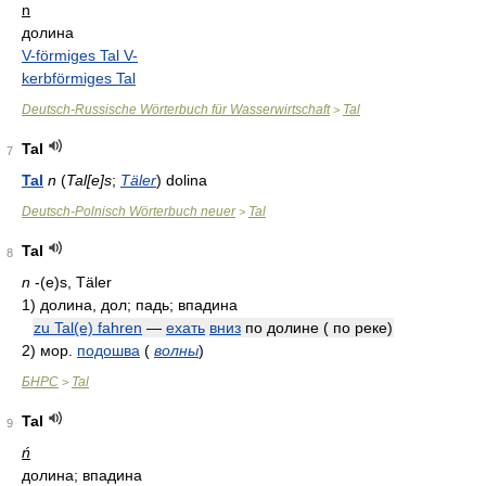
n
долина
V-förmiges Tal V-
kerbförmiges Tal
Deutsch-Russische Wörterbuch für Wasserwirtschaft
Tal
>
Tal
7
Tal
n
(
Tal[e]s
;
Täler
) dolina
Deutsch-Polnisch Wörterbuch neuer
Tal
>
Tal
8
n
-(e)s, Täler
1)
долина, дол; падь; впадина
zu Tal(e) fahren
—
ехать
вниз
по долине ( по реке)
2)
мор.
подошва
(
волны
)
БНРС
Tal
>
Tal
9
ń
долина; впадина