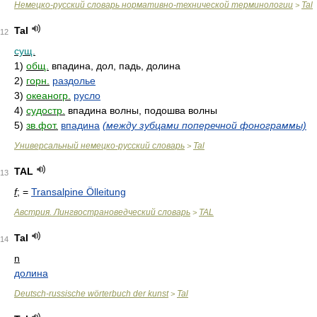
Немецко-русский словарь нормативно-технической терминологии
Tal
>
Tal
12
сущ.
1)
общ.
впадина, дол, падь, долина
2)
горн.
раздолье
3)
океаногр.
русло
4)
судостр.
впадина волны, подошва волны
5)
зв.фот.
впадина
(между зубцами поперечной фонограммы)
Универсальный немецко-русский словарь
Tal
>
TAL
13
f
; =
Transalpine Ölleitung
Австрия. Лингвострановедческий словарь
TAL
>
Tal
14
n
долина
Deutsch-russische wörterbuch der kunst
Tal
>