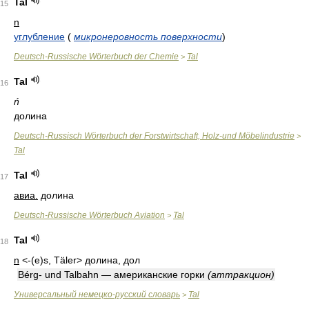
Tal
15
n
углубление
(
микронеровность поверхности
)
Deutsch-Russische Wörterbuch der Chemie
Tal
>
Tal
16
ń
долина
Deutsch-Russisch Wörterbuch der Forstwirtschaft, Holz-und Möbelindustrie
>
Tal
Tal
17
авиа.
долина
Deutsch-Russische Wörterbuch Aviation
Tal
>
Tal
18
n
<-(e)s, Täler>
долина, дол
Bérg- und Talbahn — американские горки
(аттракцион)
Универсальный немецко-русский словарь
Tal
>