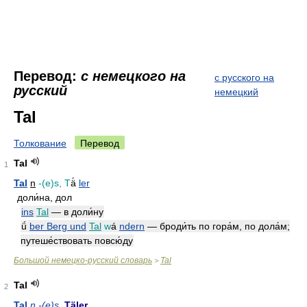
Перевод:
с немецкого на
с русского на
русский
немецкий
Tal
Толкование
Перевод
Tal
1
Tal
n
-(e)s, T
ä́
ler
доли́на, дол
ins
Tal
— в доли́ну
ǘ
ber Berg und
Tal
w
á
ndern
— броди́ть по гора́м, по дола́м;
путеше́ствовать повсю́ду
Большой немецко-русский словарь
Tal
>
Tal
2
Tal
n -(e)s
, Täler