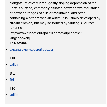
elongate, relatively large, gently sloping depression of the
Earth's surface, commonly situated between two mountains
or between ranges of hills or mountains, and often
containing a stream with an outlet. It is usually developed by
stream erosion, but may be formed by faulting. (Source:
BJGEO)
[http://www.eionet.europa.eu/gemet/alphabetic?
langcode=en]
Тематики
охрана окружающей среды
EN
valley
DE
Tal
FR
vallée