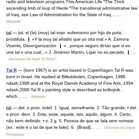
radio and television programs This American Life *The Thick
ascending limb of loop of Henle *The transitional administrative law
of Iraq, see Law of Administration for the State of Iraq… …
Wikipedia
tal
— tal, el (la) (muy) tal expr. eufemismo por hijo de puta;
prostituta. ❙ «Y la muy tal añadió que yo olía mal.» A. Zamora
Vicente, Desorganización. ❙ «...porque seguro dirían que si es
una tal o una cual...» J. Jiménez Martín, Ligar no es pecado. ❙ …
Diccionario del Argot "El Sohez"
Tal R
— (born 1967) is an artist based in Copenhagen.Tal R was
born in Israel. He studied at Billedskolen, Copenhagen, 1986
ndash;1988 and at the Royal Danish Academy of Fine Arts, 1994
ndash;2000.Tal R s painting style is described as kolbojnik ,
which… …
Wikipedia
tal
— det. e pron. indef. 1. Igual, semelhante. 2. Tão grande. • det.
e pron. dem. 3. Este, esse, aquele, isto, aquilo, algum. 4. Certo,
não bem definido. • s. 2 g. 5. Pessoa de que se fala sem nomear
(ex.: este é o tal de que te falei). 6. [Brasil]… …
Dicionário da Língua
Portuguesa