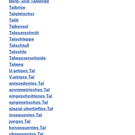
Berg- und Talwinde
Talbrise
Talgletscher
Talik
Talkessel
Talquerschnitt
Talschleppe
Talschluß
Talsohle
Talwasserscheide
Talweg
U-artiges Tal
V-artiges Tal
antezedentes Tal
asymmetrisches Tal
eingeschnittenes Tal
epigenetisches Tal
glazial ubertieftes Tal
insequentes Tal
junges Tal
konsequentes Tal
obsequentes Tal