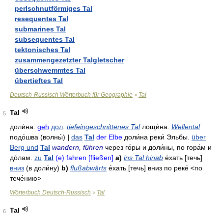
perlschnutförmiges Tal
resequentes Tal
submarines Tal
subsequentes Tal
tektonisches Tal
zusammengezetzter Talgletscher
überschwemmtes Tal
übertieftes Tal
Deutsch-Russisch Wörterbuch für Geographie
Tal
>
Tal
5
доли́на
.
geh
дол
.
tiefeingeschnittenes Tal
лощи́на
.
Wellental
подо́шва
(волны́)
|
das
Tal
der Elbe
доли́на реки́ Эльбы
.
über
Berg und
Tal
wandern, führen
через го́ры и доли́ны
,
по гора́м и
до́лам
.
zu
Tal
(e) fahren [fließen]
a)
ins Tal hinab
е́хать
[течь]
вниз
(в доли́ну)
b)
flußabwärts
е́хать
[течь]
вниз по реке́
<по
тече́нию>
Wörterbuch Deutsch-Russisch
Tal
>
Tal
6