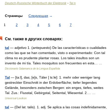
Deutsch-Russische Wörterbuch der Elektronik
Tal n
>
Страницы
Следующая
→
1
2
3
4
5
6
7
См. также в других словарях:
tal
— adjetivo 1. (antepuesto) De las características o cualidades
como las que se han comentado, visto o experimentado: Con tal
clima no es prudente plantar rosas. Los tales insultos son un
invento de mi tía. Tales mosquitos son frecuentes en esta… …
Diccionario Salamanca de la Lengua Española
Tal
— [ta:l], das; [e]s, Täler [ tɛ:lɐ]: 1. mehr oder weniger lang
gestreckter Einschnitt in der Erdoberfläche; tiefer liegendes
Gelände, besonders zwischen Bergen: ein enges, tiefes, weites
Tal. Zus.: Flusstal, Gebirgstal, Seitental, Wiesental. 2.… …
Universal-Lexikon
tal
— (Del lat. talis). 1. adj. Se aplica a las cosas indefinidamente,