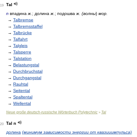
Tal
19
n
впадина
ж.
; долина
ж.
; подошва
ж. (волны
)
мор.
→
Talbremse
→
Talbremsstaffel
→
Talbrücke
→
Talfahrt
→
Talgleis
→
Talsperre
→
Talstation
→
Belastungstal
→
Durchbruchstal
→
Durchgangstal
→
Rauhtal
→
Seitental
→
Spaltental
→
Wellental
Neue große deutsch-russische Wörterbuch Polytechnic
Tal
>
Tal n
20
долина
(минимум зависимости энергии от квазииимпульса)