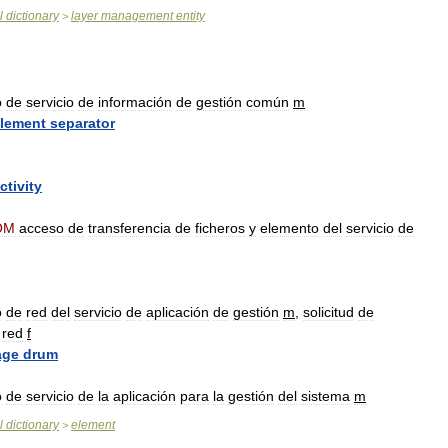
l
dictionary
layer
management
entity
>
o
de
servicio
de
información
de
gestión
común
m
lement
separator
ctivity
OM
acceso
de
transferencia
de
ficheros
y
elemento
del
servicio
de
o
de
red
del
servicio
de
aplicación
de
gestión
m
,
solicitud
de
red
f
age
drum
o
de
servicio
de
la
aplicación
para
la
gestión
del
sistema
m
l
dictionary
element
>