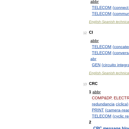
abbr
TELECOM
(
connect
TELECOM
(
commun
English
-
Spanish
technica
CI
12
abbr
TELECOM
(
concate
TELECOM
(
convers
abr
GEN
(
circuito
integr
English
-
Spanish
technica
CRC
13
1
abbr
COMP
&
DP
,
ELECT
redundancia
cíclica
)
PRINT
(
camera
-
rea
TELECOM
(
cyclic
r
2
CRC
message
blo