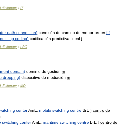
l
dictionary
IT
>
rder
path
connection
)
conexión
de
camino
de
menor
orden
f
f
edicting
coding
)
codificación
predictiva
lineal
f
l
dictionary
LPC
>
ment
domain
)
dominio
de
gestión
m
e
dropping
)
dispositivo
de
mediación
m
l
dictionary
MD
>
switching
center
AmE
,
mobile
switching
centre
BrE
)
centro
de
m
e
switching
center
AmE
,
maritime
switching
centre
BrE
)
centro
de