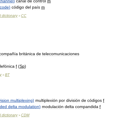
channel
)
canal
de
control
m
code
)
código
del
país
m
l
dictionary
CC
>
compañía
británica
de
telecomunicaciones
lefónica
f
(
Sp
)
y
BT
>
vision
multiplexing
)
multiplexión
por
división
de
códigos
f
ded
delta
modulation
)
modulación
delta
compandida
f
l
dictionary
CDM
>