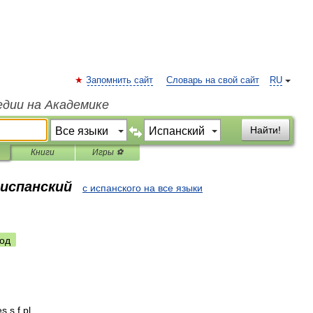
Запомнить сайт
Словарь на свой сайт
RU
едии на Академике
Найти!
Книги
Игры ⚽
 испанский
с испанского на все языки
од
es
s
.
f
.
pl
.