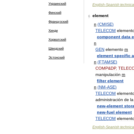
Украинский
English
-
Spanish
technica
Финский
element
6
Французский
n
(
CMISE
)
TELECOM
element
Хинди
component
data
e
Хорватский
n
Шведский
GEN
elemento
m
element
specific
a
Эстонский
n
(
FTAMSE
)
COMP
&
DP
,
TELEC
manipulación
m
filter
element
n
(
NM
-
ASE
)
TELECOM
element
administración
de
la
new
-
element
stor
new
-
fuel
element
TELECOM
element
English
-
Spanish
technica