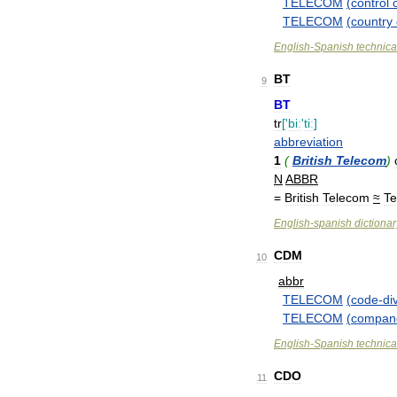
TELECOM
(
control
TELECOM
(
country
English
-
Spanish
technica
BT
9
BT
tr
['
biː
'
tiː
]
abbreviation
1
(
British
Telecom
)
N
ABBR
=
British
Telecom
≈
Te
English
-
spanish
dictionar
CDM
10
abbr
TELECOM
(
code
-
di
TELECOM
(
compan
English
-
Spanish
technica
CDO
11