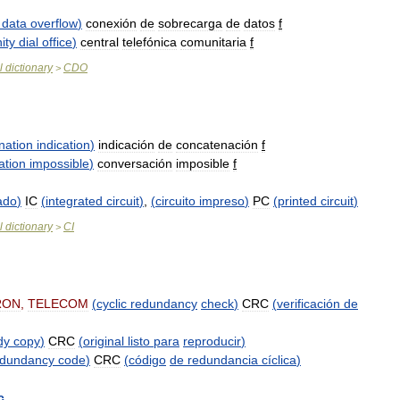
data
overflow
)
conexión
de
sobrecarga
de
datos
f
ity
dial
office
)
central
telefónica
comunitaria
f
l
dictionary
CDO
>
nation
indication
)
indicación
de
concatenación
f
ation
impossible
)
conversación
imposible
f
ado
)
IC
(
integrated
circuit
)
,
(
circuito
impreso
)
PC
(
printed
circuit
)
l
dictionary
CI
>
RON
,
TELECOM
(
cyclic
redundancy
check
)
CRC
(
verificación
de
dy
copy
)
CRC
(
original
listo
para
reproducir
)
edundancy
code
)
CRC
(
código
de
redundancia
cíclica
)
c