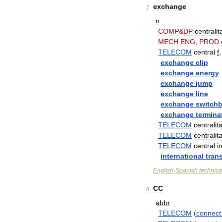
exchange
7
n
COMP
&
DP
centralit
MECH
ENG
,
PROD
TELECOM
central
f
exchange
clip
exchange
energy
exchange
jump
exchange
line
exchange
switch
exchange
termina
TELECOM
centralit
TELECOM
centralit
TELECOM
central
i
international
trans
English
-
Spanish
technica
CC
8
abbr
TELECOM
(
connect