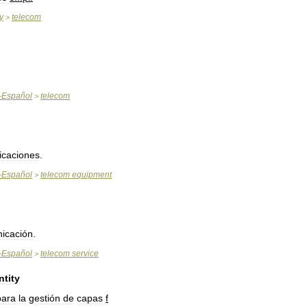
y
telecom
>
-
Español
telecom
>
icaciones
.
-
Español
telecom
equipment
>
icación
.
-
Español
telecom
service
>
ntity
para
la
gestión
de
capas
f