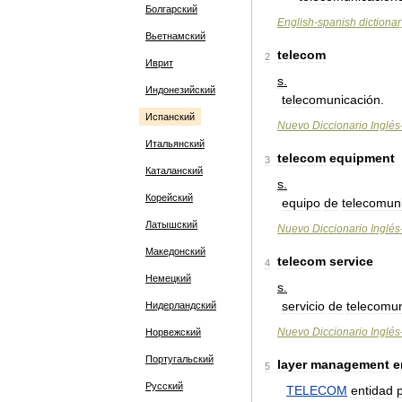
Болгарский
English
-
spanish
dictionar
Вьетнамский
telecom
2
Иврит
s
.
Индонезийский
telecomunicación
.
Испанский
Nuevo
Diccionario
Inglés
Итальянский
telecom
equipment
3
Каталанский
s
.
Корейский
equipo
de
telecomun
Латышский
Nuevo
Diccionario
Inglés
Македонский
telecom
service
4
Немецкий
s
.
servicio
de
telecomun
Нидерландский
Nuevo
Diccionario
Inglés
Норвежский
Португальский
layer
management
e
5
Русский
TELECOM
entidad