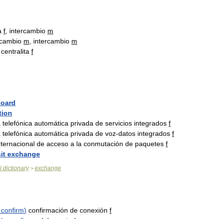
a
f
,
intercambio
m
cambio
m
,
intercambio
m
,
centralita
f
board
tion
a
telefónica
automática
privada
de
servicios
integrados
f
a
telefónica
automática
privada
de
voz
-
datos
integrados
f
nternacional
de
acceso
a
la
conmutación
de
paquetes
f
it
exchange
l
dictionary
exchange
>
confirm
)
confirmación
de
conexión
f