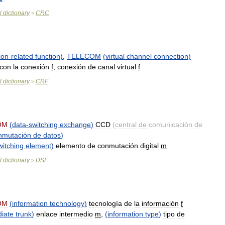
l
dictionary
CRC
>
ion
-
related
function
)
,
TELECOM
(
virtual
channel
connection
)
con
la
conexión
f
,
conexión
de
canal
virtual
f
l
dictionary
CRF
>
OM
(
data
-
switching
exchange
)
CCD
(
central
de
comunicación
de
nmutación
de
datos
)
witching
element
)
elemento
de
conmutación
digital
m
l
dictionary
DSE
>
OM
(
information
technology
)
tecnología
de
la
información
f
diate
trunk
)
enlace
intermedio
m
,
(
information
type
)
tipo
de