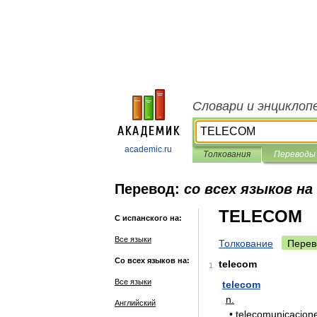
Словари и энциклоп
academic.ru
Толкования
Переводы
Перевод:
со всех языков на
TELECOM
С испанского на:
Все языки
Толкование
Перев
Со всех языков на:
telecom
1
Все языки
telecom
n
.
Английский
•
telecomunicacion