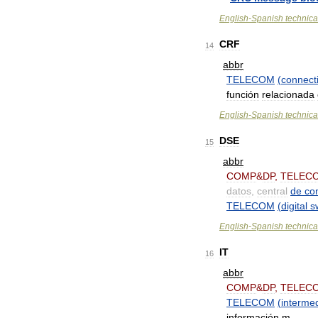
English
-
Spanish
technica
CRF
14
abbr
TELECOM
(
connect
función
relacionada
English
-
Spanish
technica
DSE
15
abbr
COMP
&
DP
,
TELEC
datos
,
central
de
co
TELECOM
(
digital
s
English
-
Spanish
technica
IT
16
abbr
COMP
&
DP
,
TELEC
TELECOM
(
interme
información
m