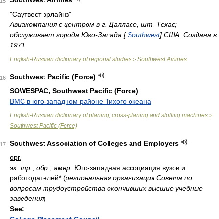
Southwest Airlines
15
"Саутвест эрлайнз"
Авиакомпания с центром в г. Далласе, шт. Техас;
обслуживает города Юго-Запада [
Southwest
] США. Создана в
1971.
English-Russian dictionary of regional studies
Southwest Airlines
>
Southwest Pacific (Force)
16
SOWESPAC, Southwest Pacific (Force)
ВМС в юго-западном районе Тихого океана
English-Russian dictionary of planing, cross-planing and slotting machines
>
Southwest Pacific (Force)
Southwest Association of Colleges and Employers
17
орг.
эк. тр.
,
обр.
,
амер.
Юго-западная ассоциация вузов и
работодателей
*
(
региональная организация Совета по
вопросам трудоустройства окончивших высшие учебные
заведения
)
See: