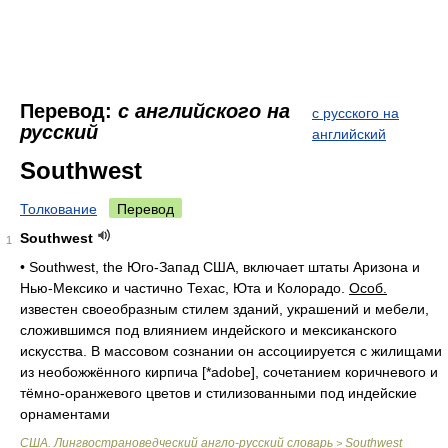
Перевод:
с английского на
с русского на
русский
английский
Southwest
Толкование
Перевод
Southwest
1
• Southwest, the
Юго-Запад США, включает штаты Аризона и
Нью-Мексико и частично Техас, Юта и Колорадо
.
Особ.
известен своеобразным стилем зданий, украшений и мебели,
сложившимся под влиянием индейского и мексиканского
искусства. В массовом сознании он ассоциируется с жилищами
из необожжённого кирпича
[*adobe],
сочетанием коричневого и
тёмно-оранжевого цветов и стилизованными под индейские
орнаментами
США. Лингвострановедческий англо-русский словарь
Southwest
>