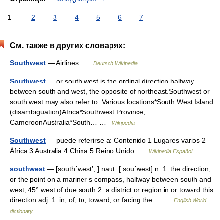
1
2
3
4
5
6
7
См. также в других словарях:
Southwest
— Airlines …
Deutsch Wikipedia
Southwest
— or south west is the ordinal direction halfway
between south and west, the opposite of northeast.Southwest or
south west may also refer to: Various locations*South West Island
(disambiguation)Africa*Southwest Province,
CameroonAustralia*South… …
Wikipedia
Southwest
— puede referirse a: Contenido 1 Lugares varios 2
África 3 Australia 4 China 5 Reino Unido …
Wikipedia Español
southwest
— [south΄west′; ] naut. [ sou΄west] n. 1. the direction,
or the point on a mariner s compass, halfway between south and
west; 45° west of due south 2. a district or region in or toward this
direction adj. 1. in, of, to, toward, or facing the… …
English World
dictionary