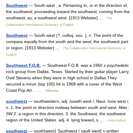
Southwest
— South west , a. Pertaining to, or in the direction of,
the southwest; proceeding toward the southwest; coming from the
southwest; as, a southwest wind. [1913 Webster] …
The
Collaborative International Dictionary of English
Southwest
— South west (?; colloq. sou .), n. The point of the
compass equally from the south and the west; the southwest part
or region. [1913 Webster] …
The Collaborative International Dictionary of
English
Southwest F.O.B.
— Southwest F.O.B. was a 1960 s psychedelic
rock group from Dallas, Texas. Started by their guitar player Larry
Ovid Stevens when they were in high school in Dallas.They
secured a minor (top 100) hit in 1968 with a cover of the West
Coast Pop Art… …
Wikipedia
southwest
— southwestern, adj. /sowth west /; Naut. /sow west /,
n. 1. the point or direction midway between south and west. Abbr.:
SW 2. a region in this direction. 3. the Southwest, the southwest
region of the United States. adj. 4. lying toward, s …
Universalium
southwest
— south|west1 Southwest [ˌsauθˈwest] n written