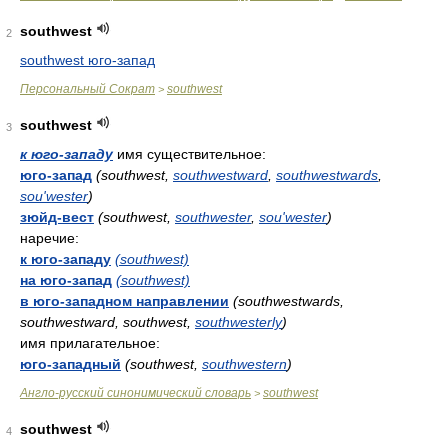
southwest
2
southwest юго-запад
Персональный Сократ
southwest
>
southwest
3
к юго-западу
имя существительное:
юго-запад
(southwest,
southwestward
,
southwestwards
,
sou'wester
)
зюйд-вест
(southwest,
southwester
,
sou'wester
)
наречие:
к юго-западу
(southwest)
на юго-запад
(southwest)
в юго-западном направлении
(southwestwards,
southwestward, southwest,
southwesterly
)
имя прилагательное:
юго-западный
(southwest,
southwestern
)
Англо-русский синонимический словарь
southwest
>
southwest
4