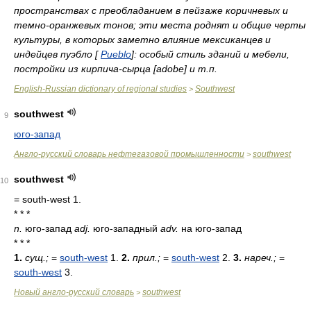
пространствах с преобладанием в пейзаже коричневых и
темно-оранжевых тонов; эти места роднят и общие черты
культуры, в которых заметно влияние мексиканцев и
индейцев пуэбло [
Pueblo
]: особый стиль зданий и мебели,
постройки из кирпича-сырца [adobe] и т.п.
English-Russian dictionary of regional studies
Southwest
>
southwest
9
юго-запад
Англо-русский словарь нефтегазовой промышленности
southwest
>
southwest
10
= south-west 1.
* * *
n.
юго-запад
adj.
юго-западный
adv.
на юго-запад
* * *
1.
сущ.;
=
south-west
1.
2.
прил.;
=
south-west
2.
3.
нареч.;
=
south-west
3.
Новый англо-русский словарь
southwest
>