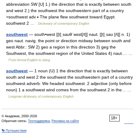
abbreviation SW [U] 1.) the direction that is exactly between south
and west 2.) the southwest the southwestern part of a country
>southwest adv ▪ The plane flew southwest toward Egypt.
southwest 2 …
Dictionary of contemporary English
southwest
— south•west [[t]ˌsaʊθˈwɛst[/t]] naut. [[t]ˌsaʊ [/t]] n. 1)
geo naut. navig. the point or direction midway between south and
west Abbr.: SW 2) geo a region in this direction 3) geg the
Southwest, the southwest region of the United States 4) naut.… …
From formal English to slang
southwest
— 1 noun (U) 1 the direction that is exactly between
south and west 2 the southwest the southwestern part of a country
southwest adverb: We headed southwest. 2 adjective (only before
noun) 1 a southwest wind comes from the southwest 2 in the… …
Longman dictionary of contemporary English
© Академик, 2000-2026
18+
Обратная связь:
Техподдержка
,
Реклама на сайте
👣 Путешествия