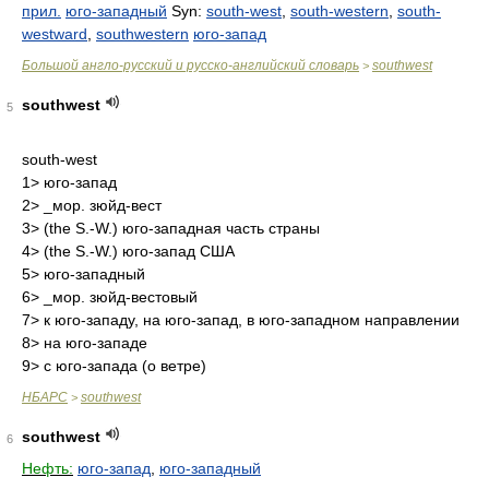
прил.
юго-западный
Syn:
south-west
,
south-western
,
south-
westward
,
southwestern
юго-запад
Большой англо-русский и русско-английский словарь
southwest
>
southwest
5
south-west
1> юго-запад
2> _мор. зюйд-вест
3> (the S.-W.) юго-западная часть страны
4> (the S.-W.) юго-запад США
5> юго-западный
6> _мор. зюйд-вестовый
7> к юго-западу, на юго-запад, в юго-западном направлении
8> на юго-западе
9> с юго-запада (о ветре)
НБАРС
southwest
>
southwest
6
Нефть:
юго-запад
,
юго-западный