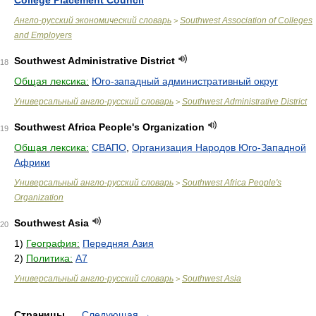
College Placement Council
Англо-русский экономический словарь
Southwest Association of Colleges
>
and Employers
Southwest Administrative District
18
Общая лексика:
Юго-западный административный округ
Универсальный англо-русский словарь
Southwest Administrative District
>
Southwest Africa People's Organization
19
Общая лексика:
СВАПО
,
Организация Народов Юго-Западной
Африки
Универсальный англо-русский словарь
Southwest Africa People's
>
Organization
Southwest Asia
20
1)
География:
Передняя Азия
2)
Политика:
A7
Универсальный англо-русский словарь
Southwest Asia
>
Страницы
Следующая
→