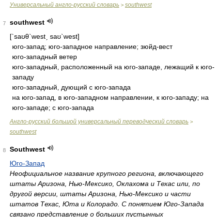
Универсальный англо-русский словарь
southwest
>
southwest
7
[`saʊθ`westˏ saʊ`west]
юго-запад; юго-западное направление; зюйд-вест
юго-западный ветер
юго-западный, расположенный на юго-западе, лежащий к юго-
западу
юго-западный, дующий с юго-запада
на юго-запад, в юго-западном направлении, к юго-западу; на
юго-западе; с юго-запада
Англо-русский большой универсальный переводческий словарь
>
southwest
Southwest
8
Юго-Запад
Неофициальное название крупного региона, включающего
штаты Аризона, Нью-Мексико, Оклахома и Техас или, по
другой версии, штаты Аризона, Нью-Мексико и части
штатов Техас, Юта и Колорадо. С понятием Юго-Запада
связано представление о больших пустынных