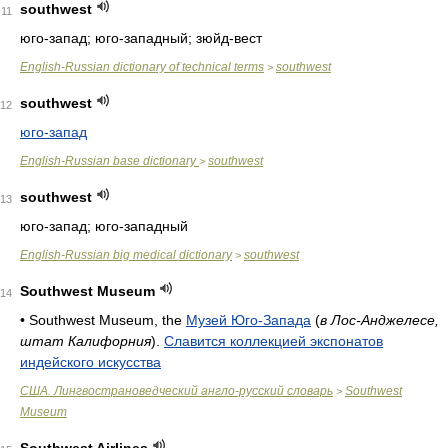
southwest
11
юго-запад; юго-западный; зюйд-вест
English-Russian dictionary of technical terms
southwest
>
southwest
12
юго-запад
English-Russian base dictionary
southwest
>
southwest
13
юго-запад; юго-западный
English-Russian big medical dictionary
southwest
>
Southwest Museum
14
• Southwest Museum, the
Музей Юго-Запада
(
в Лос-Анджелесе,
штат Калифорния
).
Славится коллекцией экспонатов
индейского искусства
США. Лингвострановедческий англо-русский словарь
Southwest
>
Museum