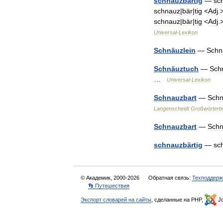
schnauzbärtig
—
sc
schnauz
|
bär
|
tig
<
Adj
.
schnauz
|
bär
|
tig
<
Adj
.
Universal
-
Lexikon
Schnäuzlein
—
Schn
Schnäuztuch
—
Sch
…
Universal
-
Lexikon
Schnauzbart
—
Sch
Langenscheidt
Großwörterb
Schnauzbart
—
Sch
schnauzbärtig
—
sc
© Академик, 2000-2026
Обратная связь:
Техподдерж
👣 Путешествия
Экспорт словарей на сайты
, сделанные на PHP,
Jo