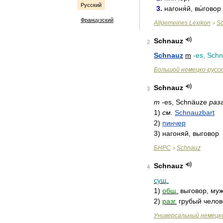
Русский
3
.
нагоня́й
,
вы́говор
Французский
Allgemeines
Lexikon
S
>
Schnauz
2
Schnauz
m
-
es
,
Schn
Большой
немецко
-
русс
Schnauz
3
m
-
es
,
Schnäuze
раз
1
)
см
.
Schnauzbart
2
)
пинчер
3
)
нагоняй
,
выговор
БНРС
Schnauz
>
Schnauz
4
сущ
.
1
)
общ
.
выговор
,
муж
2
)
разг
.
грубый
челов
Универсальный
немецк