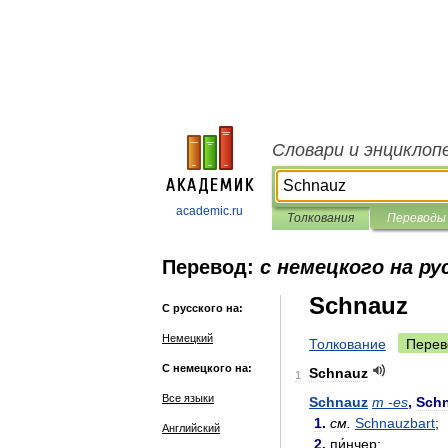
Словари и энциклоп
academic.ru
Толкования
Переводы
Перевод:
с немецкого на ру
Schnauz
С русского на:
Немецкий
Толкование
Перев
С немецкого на:
Schnauz
1
Все языки
Schnauz
m
-
es
,
Sch
1
.
см
.
Schnauzbart
;
Английский
2
.
пи́нчер
;