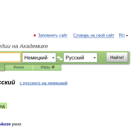
Запомнить сайт
Словарь на свой сайт
RU
едии на Академике
Найти!
Книги
Игры ⚽
сский
с русского на немецкий
од
näuze
разг
.