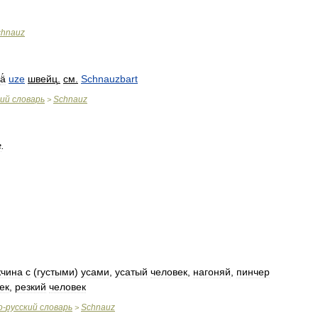
chnauz
ä́
uze
швейц
.
см
.
Schnauzbart
кий
словарь
Schnauz
>
г
.
чина
с
(
густыми
)
усами
,
усатый
человек
,
нагоняй
,
пинчер
ек
,
резкий
человек
о
-
русский
словарь
Schnauz
>