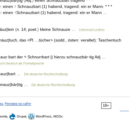
hnauz
|
bär
|
tig
〈Adj
.
〉
einen
Schnauzbart
tragend
* * *
>
:
einen
↑
Schnauzbart
(
1
)
habend
,
tragend:
ein
er
Mann
. * * *
>
:
einen
↑
Schnauzbart
(
1
)
habend
,
tragend:
ein
er
Mann
…
äuz
|
lein
〈n
.
14
;
poet
.
〉
kleine
Schnauze
…
Universal
-
Lexikon
näuz
|
tuch
,
das
<
Pl
. ...
tücher
> (
südd
.,
österr
.
veraltet
)
:
Taschentuch
nauz
·
bart
der
≈
Schnurrbart
||
hierzu
schnauzbär
·
tig
Adj
…
uch
Deutsch
als
Fremdsprache
nauz
|
bart
…
Die
deutsche
Rechtschreibung
hnauz
|
bär
|
tig
…
Die
deutsche
Rechtschreibung
ка
,
Реклама на сайте
18+
omla,
Drupal,
WordPress, MODx.