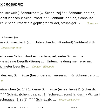
их
словарях:
es
.
schweiz
.
〉
Schnurrbart
[→
Schnauze
] * * *
Schnauz
,
der
;
es
,
sonst
landsch
.)
:
Schnurrbart
. * * *
Schnauz
,
der
;
es
,
Schnäuze
sch
.)
:
Schnurrbart:
ein
gepflegter
,
wilder
,
struppiger
S
…
Universal
-
(
Schnäuz
)
m
aus
»
Schnauzbart
«(
zumUnterschiedvomKinnbart
).
Seitdem19
.
Jh
…
Umgangssprache
et:
einen
Schnurrbart
ein
Kartenspiel
,
siehe
Schwimmen
ite
ist
eine
Begriffsklärung
zur
Unterscheidung
mehrerer
mit
ichneter
Begriffe
…
Deutsch
Wikipedia
,
der
;
es
,
Schnäuze
(
besonders
schweizerisch
für
Schnurrbart
) …
ng
näuz
|
chen
〈n
.
14〉
1
.
kleine
Schnauze
(
eines
Tiers
)
2
.
〈scherzh
.
* * *
Schnäuz
|
chen
,
das
;
s
,
:
1
. (
schweiz
.,
sonst
landsch
.)
Vkl
.
zu
↑
Schnauze
(
1
,
2a
,
3
). * * *
Schnäuz
|
c
…
Universal
-
Lexikon