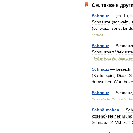
См
.
также
в
друг
Schnauz
—
〈m
.
1u
;
b
Schnäuze
(
schweiz
.,
(
schweiz
.,
sonst
land
Lexikon
Schnauz
—
Schnauz
Schnurrbart
.
Verkürzt
Wörterbuch
der
deutschen
Schnauz
—
bezeichn
(
Kartenspiel
)
Diese
Se
demselben
Wort
beze
Schnauz
—
Schnauz
Die
deutsche
Rechtschreibu
Schnäuzchen
—
Sch
kosend〉
kleiner
Mund
Schnauz
.
2
.
Vkl
.
zu
↑