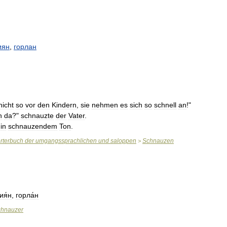
иян
,
горлан
nicht
so
vor
den
Kindern
,
sie
nehmen
es
sich
so
schnell
an
!"
n
da
?"
schnauzte
der
Vater
.
in
schnauzendem
Ton
.
rterbuch
der
umgangssprachlichen
und
saloppen
Schnauzen
>
ия́н
,
горла́н
chnauzer